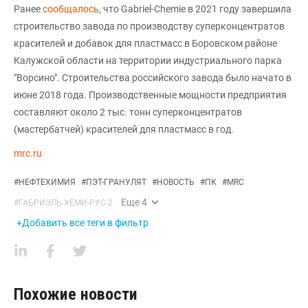
Ранее
сообщалось
, что Gabriel-Chemie в 2021 году завершила
строительство завода по производству суперконцентратов
красителей и добавок для пластмасс в Боровском районе
Калужской области на территории индустриального парка
"Ворсино". Строительства российского завода было начато в
июне 2018 года. Производственные мощности предприятия
составляют около 2 тыс. тонн суперконцентратов
(мастербатчей) красителей для пластмасс в год.
mrc.ru
#
НЕФТЕХИМИЯ
#
ПЭТ-ГРАНУЛЯТ
#
НОВОСТЬ
#
ПК
#
MRC
Еще
4
#
ГАБРИЭЛЬ-ХЕМИ-РУС-2
+Добавить все теги в фильтр
Похожие новости