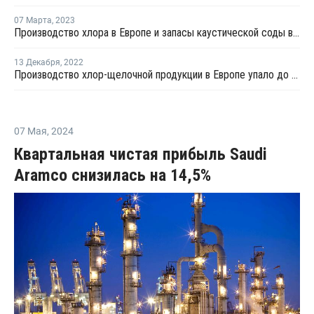
07 Марта
,
2023
Производство хлора в Европе и запасы каустической соды выросли в январе
13 Декабря
,
2022
Производство хлор-щелочной продукции в Европе упало до нового минимума в октябре - Eurochlor
07 Мая
,
2024
Квартальная чистая прибыль Saudi
Aramco снизилась на 14,5%