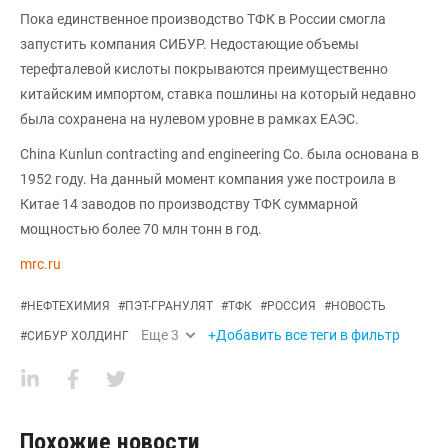
Пока единственное производство ТФК в России смогла
запустить компания СИБУР. Недостающие объемы
терефталевой кислоты покрываются преимущественно
китайским импортом, ставка пошлины на который недавно
была сохранена на нулевом уровне в рамках ЕАЭС.
China Kunlun contracting and engineering Сo. была основана в
1952 году. На данный момент компания уже построила в
Китае 14 заводов по производству ТФК суммарной
мощностью более 70 млн тонн в год.
mrc.ru
#
НЕФТЕХИМИЯ
#
ПЭТ-ГРАНУЛЯТ
#
ТФК
#
РОССИЯ
#
НОВОСТЬ
Еще
3
+Добавить все теги в фильтр
#
СИБУР ХОЛДИНГ
Похожие новости