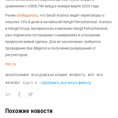
сравнению с USD8,746 млрд в январе-марте 2023 года.
Ранее
сообщалось
, что Saudi Aramco ведет переговоры о
покупке 10%-й доли в китайской Hengli Petrochemical. Aramco
и Hengli Group, материнская компания Hengli Petrochemical,
уже подписали соглашение о намерениях в отношении
предполагаемой сделки. Для ее заключения требуется
проведение due diligence и получение разрешений от
регуляторов.
mrc.ru
#
НЕФТЕХИМИЯ
#
САУДОВСКАЯ АРАВИЯ
#
НОВОСТЬ
#
ПП
#
ПЭ
Еще
5
+Добавить все теги в фильтр
#
ЭТИЛЕН
Похожие новости