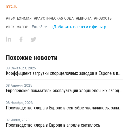
mrc.ru
#
НЕФТЕХИМИЯ
#
КАУСТИЧЕСКАЯ СОДА
#
ЕВРОПА
#
НОВОСТЬ
Еще
3
+Добавить все теги в фильтр
#
ПВХ
#
ХЛОР
Похожие новости
08 Сентября
,
2025
Коэффициент загрузки хлорщелочных заводов в Европе в июле продолжил рост
08 Апреля
,
2025
Европейские показатели эксплуатации хлорщелочных заводов достигли в феврале трехлетнего максимума
08 Ноября
,
2023
Производство хлора в Европе в сентябре увеличилось, запасы каустика выросли
07 Июня
,
2023
Производство хлора в Европе в апреле снизилось