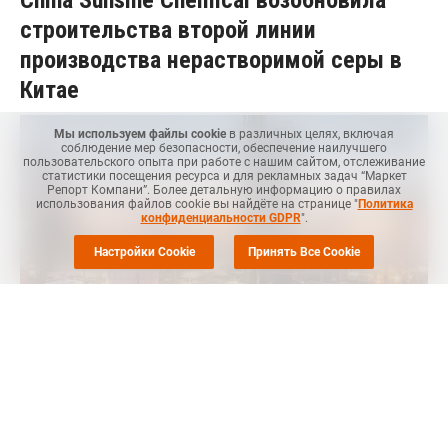
строительства второй линии
производства нерастворимой серы в
Китае
Мы используем файлы cookie
в различных целях, включая
соблюдение мер безопасности, обеспечение наилучшего
пользовательского опыта при работе с нашим сайтом, отслеживание
статистики посещения ресурса и для рекламных задач “Маркет
Репорт Компани”. Более детальную информацию о правилах
использования файлов cookie вы найдёте на странице "
Политика
конфиденциальности GDPR
".
Настройки Cookie
Принять Все Cookie
Маркет Репорт
-- Компания China Sunsine Chemical Holdings,
производитель каучуков, возобновила строительства второй
линии производства нерастворимой серы мощностью 30