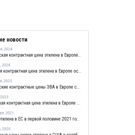
ие новости
ля
,
2024
Февральская контрактная цена этилена в Европе выросла на EUR5 за тонну
я
,
2024
Январская контрактная цена этилена в Европе осталась неизменной
ря
,
2023
Декабрьские контрактные цены ЭВА в Европе снизились
2023
Мартовская контрактная цена этилена в Европе выросла на EUR30 за тонну
ря
,
2021
Импорт этилена в ЕС в первой половине 2021 года резко вырос
я
,
2020
Контрактные цены окиси этилена в США в октябре снизились на USD13 за тонну