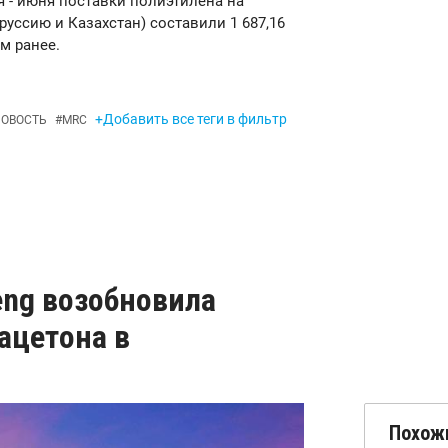
ря - июня поставки полиэтилена на
руссию и Казахстан) составили 1 687,16
м ранее.
+Добавить все теги в фильтр
ОВОСТЬ
#
MRC
eng возобновила
ацетона в
Похож