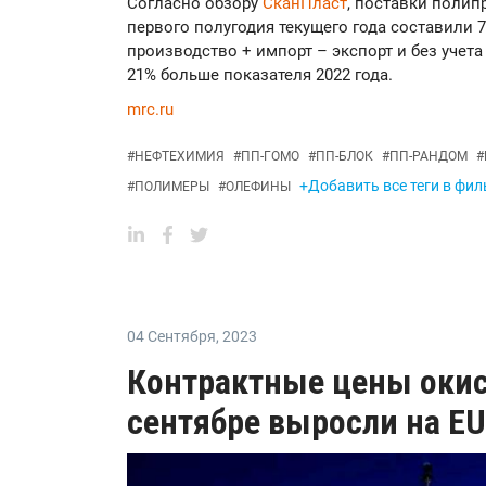
Согласно обзору
СканПласт
, поставки полип
первого полугодия текущего года составили 7
производство + импорт – экспорт и без учета 
21% больше показателя 2022 года.
mrc.ru
#
НЕФТЕХИМИЯ
#
ПП-ГОМО
#
ПП-БЛОК
#
ПП-РАНДОМ
#
+Добавить все теги в фил
#
ПОЛИМЕРЫ
#
ОЛЕФИНЫ
04 Сентября
,
2023
Контрактные цены окиси
сентябре выросли на EU