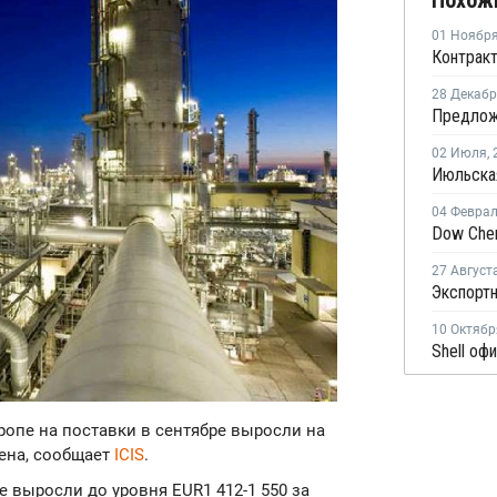
Похож
01 Ноябр
28 Декаб
02 Июля
,
04 Февра
27 Август
10 Октябр
ропе на поставки в сентябре выросли на
лена, сообщает
ICIS
.
е выросли до уровня EUR1 412-1 550 за