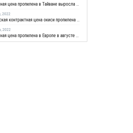
Контрактная цена пропилена в Тайване выросла в феврале
я
,
2022
Декабрьская контрактная цена окиси пропилена в Европе снизилась на EUR24 за тонну
а
,
2022
Контрактная цена пропилена в Европе в августе снизилась на EUR85 за тонну