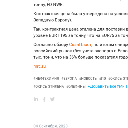
тонну, FD NWE.
Контрактная цена была утверждена на услови
Западную Европу).
Так, контрактная цена этилена для поставки 
уровне EUR1 195 за тонну, что на EUR75 за то
Согласно обзору
СканПласт
, по итогам янва
российский рынок (без учета экспорта в Бело
тыс. тонн, что на 36% больше показателя годо
mrc.ru
#
НЕФТЕХИМИЯ
#
ЕВРОПА
#
НОВОСТЬ
#
ПЭ
#
ОКИСЬ ЭТ
+Добавить все теги 
#
ОКИСЬ ЭТИЛЕНА
#
ОЛЕФИНЫ
04 Сентября
,
2023