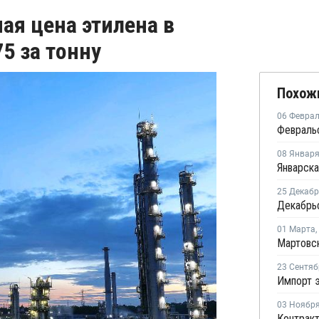
ая цена этилена в
5 за тонну
Похож
06 Февра
08 Январ
25 Декаб
01 Марта
,
23 Сентяб
03 Ноябр