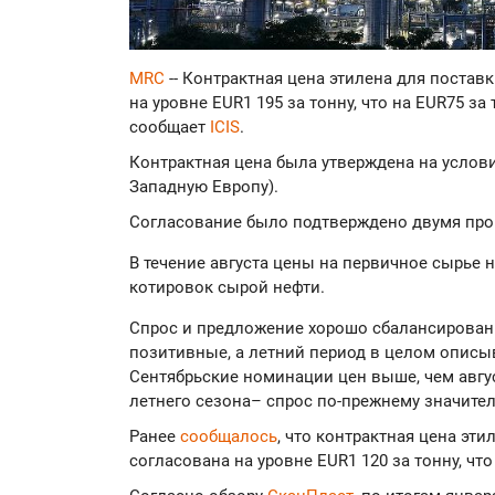
MRC
-- Контрактная цена этилена для постав
на уровне EUR1 195 за тонну, что на EUR75 з
сообщает
ICIS
.
Контрактная цена была утверждена на услови
Западную Европу).
Согласование было подтверждено двумя про
В течение августа цены на первичное сырье
котировок сырой нефти.
Спрос и предложение хорошо сбалансированы
позитивные, а летний период в целом описыв
Сентябрьские номинации цен выше, чем авгус
летнего сезона– спрос по-прежнему значите
Ранее
сообщалось
, что контрактная цена эт
согласована на уровне EUR1 120 за тонну, что