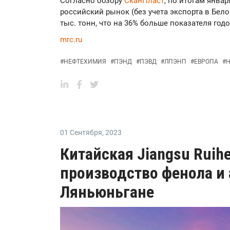
Согласно обзору
СканПласт
, по итогам янва
российский рынок (без учета экспорта в Бело
тыс. тонн, что на 36% больше показателя годо
mrc.ru
#
НЕФТЕХИМИЯ
#
ПЭНД
#
ПЭВД
#
ЛПЭНП
#
ЕВРОПА
#
Н
01 Сентября
,
2023
Китайская Jiangsu Ruih
производство фенола и 
Ляньюньгане