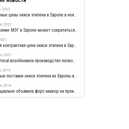
ие новости
я
,
2023
Контрактные цены окиси этилена в Европе в ноябре снизились на EUR37 за тонну
ря
,
2022
Предложение МЭГ в Европе может сократиться в начале следующего года
2021
Июльская контрактная цена окиси этилена в Европе выросла на EUR33 за тонну
ля
,
2021
Dow Chemical возобновила производство полиэфирполиолов в Нидерландах и Бельгии
а
,
2019
Экспортные поставки окиси этилена из Европы в июне остались стабильными
я
,
2014
Shell официально объявила форс-мажор на производство в Moerdijk