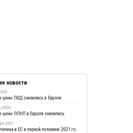
ие новости
2025
е цены ПВД снизились в Европе
я
,
2024
е цены ЛПНП в Европе снизились
ря
,
2021
Импорт этилена в ЕС в первой половине 2021 года резко вырос