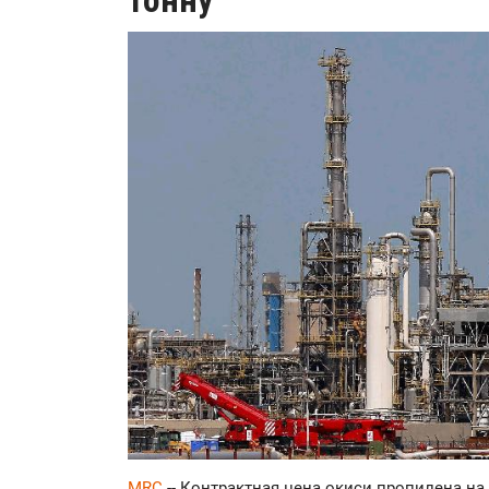
тонну
MRC
-- Контрактная цена окиси пропилена на