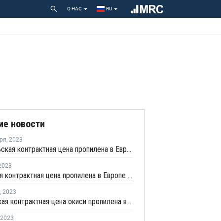
О НАС
RU
ие новости
ря
,
2023
Сентябрьская контрактная цена пропилена в Европе выросла на EUR60 за тонну
2023
Июльская контрактная цена пропилена в Европе снизилась на EUR50 за тонну
,
2023
Апрельская контрактная цена окиси пропилена в Европе снизилась на EUR32 за тонну
2023