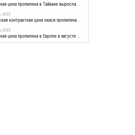
Контрактная цена пропилена в Тайване выросла в феврале
я
,
2022
Декабрьская контрактная цена окиси пропилена в Европе снизилась на EUR24 за тонну
а
,
2022
Контрактная цена пропилена в Европе в августе снизилась на EUR85 за тонну