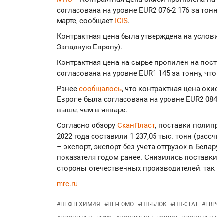
согласована на уровне EUR2 076-2 176 за тонн
марте, сообщает
ICIS
.
Контрактная цена была утверждена на услови
Западную Европу).
Контрактная цена на сырье пропилен на пост
согласована на уровне EUR1 145 за тонну, что
Ранее
сообщалось
, что контрактная цена ок
Европе была согласована на уровне EUR2 084-2
выше, чем в январе.
Согласно обзору
СканПласт
, поставки полип
2022 года составили 1 237,05 тыс. тонн (рас
– экспорт, экспорт без учета отгрузок в Бела
показателя годом ранее. Снизились поставки
стороны отечественных производителей, так 
mrc.ru
#
НЕФТЕХИМИЯ
#
ПП-ГОМО
#
ПП-БЛОК
#
ПП-СТАТ
#
ЕВР