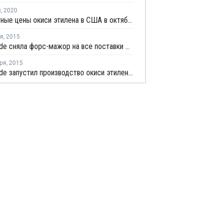
я
,
2020
Контрактные цены окиси этилена в США в октябре снизились на USD13 за тонну
ря
,
2015
Ineos Oxide сняла форс-мажор на все поставки окиси этилена в Европе
ря
,
2015
Ineos Oxide запустил производство окиси этилена и этиленгликоля в Германии