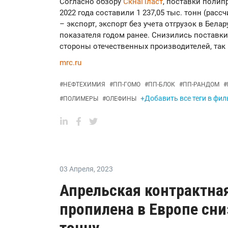
Согласно обзору
СкнаПласт
, поставки полип
2022 года составили 1 237,05 тыс. тонн (рас
– экспорт, экспорт без учета отгрузок в Бела
показателя годом ранее. Снизились поставки
стороны отечественных производителей, так 
mrc.ru
#
НЕФТЕХИМИЯ
#
ПП-ГОМО
#
ПП-БЛОК
#
ПП-РАНДОМ
#
+Добавить все теги в фил
#
ПОЛИМЕРЫ
#
ОЛЕФИНЫ
03 Апреля
,
2023
Апрельская контрактна
пропилена в Европе сни