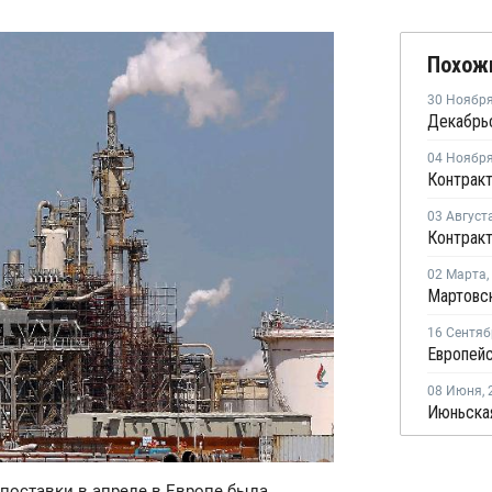
Похож
30 Ноябр
04 Ноябр
03 Август
02 Марта
,
16 Сентяб
08 Июня
,
 поставки в апреле в Европе была