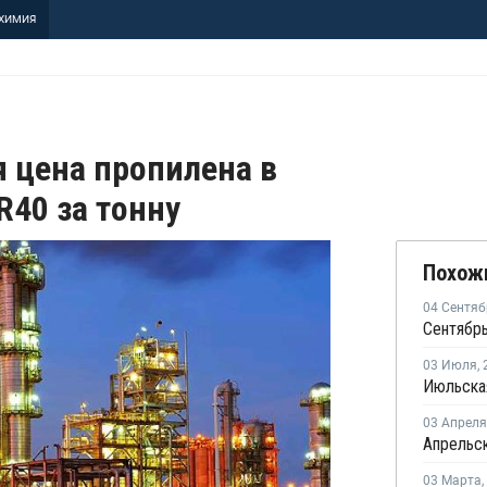
ХИМИЯ
 цена пропилена в
R40 за тонну
Похож
04 Сентяб
03 Июля
,
03 Апреля
03 Марта
,