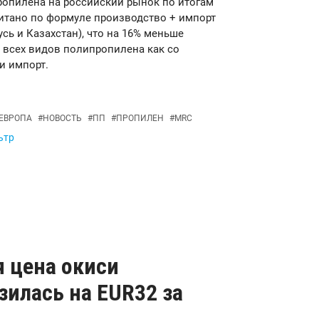
ропилена на российский рынок по итогам
считано по формуле производство + импорт
русь и Казахстан), что на 16% меньше
 всех видов полипропилена как со
и импорт.
ЕВРОПА
#
НОВОСТЬ
#
ПП
#
ПРОПИЛЕН
#
MRC
ьтр
я цена окиси
зилась на EUR32 за