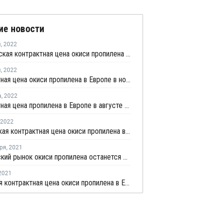
ие новости
я
,
2022
Декабрьская контрактная цена окиси пропилена в Европе снизилась на EUR24 за тонну
я
,
2022
Контрактная цена окиси пропилена в Европе в ноябре выросла на EUR16 за тонну
а
,
2022
Контрактная цена пропилена в Европе в августе снизилась на EUR85 за тонну
2022
Мартовская контрактная цена окиси пропилена в Европе выросла на EUR76 за тонну
ря
,
2021
Европейский рынок окиси пропилена останется ограниченным в четвертом квартале
2021
Июньская контрактная цена окиси пропилена в Европе выросла на EUR32 за тонну