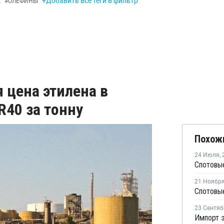
+Добавить все теги в фильтр
А
#
ОЛЕФИНЫ
 цена этилена в
R40 за тонну
Похож
24 Июля
,
Спотовы
21 Ноябр
Спотовы
23 Сентяб