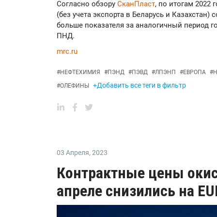
Согласно обзору
СканПласт
, по итогам 2022
(без учета экспорта в Беларусь и Казахстан) с
больше показателя за аналогичный период г
ПНД.
mrc.ru
#
НЕФТЕХИМИЯ
#
ПЭНД
#
ПЭВД
#
ЛПЭНП
#
ЕВРОПА
#
Н
+Добавить все теги в фильтр
#
ОЛЕФИНЫ
03 Апреля
,
2023
Контрактные цены окиси
апреле снизились на EU