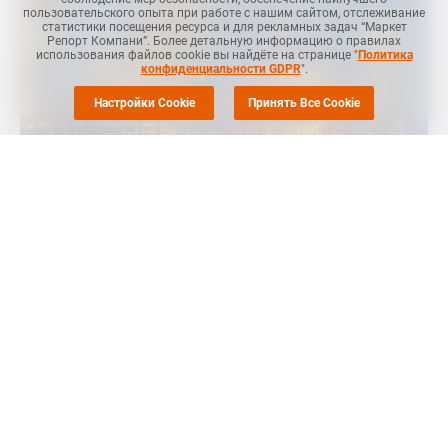
пользовательского опыта при работе с нашим сайтом, отслеживание
статистики посещения ресурса и для рекламных задач “Маркет
Репорт Компани”. Более детальную информацию о правилах
использования файлов cookie вы найдёте на странице "
Политика
конфиденциальности GDPR
".
Настройки Cookie
Принять Все Cookie
Маркет Репорт
-- Росреестр подготовил законопроект,
который позволяет компаниям и индивидуальным
предпринимателям брать загрязненные земли в
безвозмездное пользование на срок до пяти лет для
проведения рекультивации, сообщает
Коммерсант
.
После завершения работ и подтверждения ликвидации
накопленного вреда такие участки можно будет оформить в
аренду без проведения торгов.
Речь идет об объектах накопленного вреда окружающей
среде (ОНВОС), включая бывшие промплощадки и