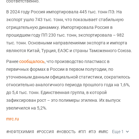
соответственно.
В 2024 году Россия импортировала 445 тыс. тонн ПЭ. На
экспорт ушло 743 тыс. тонн, что показывает стабильную
отрицательную динамику. Импортировала Россия в
прошедшем году ПП 230 тыс. тонн, экспортировала – 982
тыс. тонн. Основными направлениями экспорта и импорта
являются Китай, Турция, ЕАЭС и страны Таможенного Союза.
Ранее
сообщалось
, что производство пластмасс в
первичных формах в России в первом полугодии, по
уточненным данным официальной статистики, сократилось
относительно аналогичного периода прошлого года на 1,6%,
до 5,4 тыс. тонн. Единственная группа, в которой
зафиксирован рост – это полимеры этилена. Их выпуск
увеличился на 5,2%.
mrc.ru
Еще
1
#
НЕФТЕХИМИЯ
#
РОССИЯ
#
НОВОСТЬ
#
ПП
#
ПЭ
#
MRC