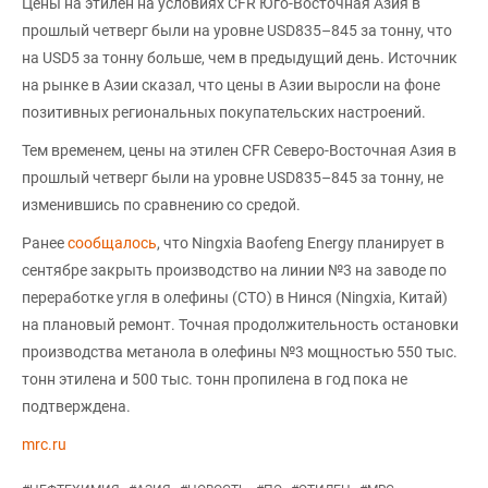
Цены на этилен на условиях CFR Юго-Восточная Азия в
прошлый четверг были на уровне USD835–845 за тонну, что
на USD5 за тонну больше, чем в предыдущий день. Источник
на рынке в Азии сказал, что цены в Азии выросли на фоне
позитивных региональных покупательских настроений.
Тем временем, цены на этилен CFR Северо-Восточная Азия в
прошлый четверг были на уровне USD835–845 за тонну, не
изменившись по сравнению со средой.
Ранее
сообщалось
, что Ningxia Baofeng Energy планирует в
сентябре закрыть производство на линии №3 на заводе по
переработке угля в олефины (CTO) в Нинся (Ningxia, Китай)
на плановый ремонт. Точная продолжительность остановки
производства метанола в олефины №3 мощностью 550 тыс.
тонн этилена и 500 тыс. тонн пропилена в год пока не
подтверждена.
mrc.ru