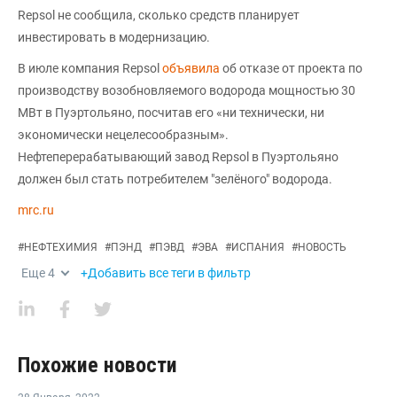
Repsol не сообщила, сколько средств планирует
инвестировать в модернизацию.
В июле компания Repsol
объявила
об отказе от проекта по
производству возобновляемого водорода мощностью 30
МВт в Пуэртольяно, посчитав его «ни технически, ни
экономически нецелесообразным».
Нефтеперерабатывающий завод Repsol в Пуэртольяно
должен был стать потребителем "зелёного" водорода.
mrc.ru
#
НЕФТЕХИМИЯ
#
ПЭНД
#
ПЭВД
#
ЭВА
#
ИСПАНИЯ
#
НОВОСТЬ
Еще
4
+Добавить все теги в фильтр
Похожие новости