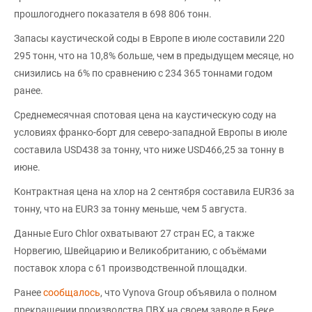
прошлогоднего показателя в 698 806 тонн.
Запасы каустической соды в Европе в июле составили 220
295 тонн, что на 10,8% больше, чем в предыдущем месяце, но
снизились на 6% по сравнению с 234 365 тоннами годом
ранее.
Среднемесячная спотовая цена на каустическую соду на
условиях франко-борт для северо-западной Европы в июле
составила USD438 за тонну, что ниже USD466,25 за тонну в
июне.
Контрактная цена на хлор на 2 сентября составила EUR36 за
тонну, что на EUR3 за тонну меньше, чем 5 августа.
Данные Euro Chlor охватывают 27 стран ЕС, а также
Норвегию, Швейцарию и Великобританию, с объёмами
поставок хлора с 61 производственной площадки.
Ранее
сообщалось
, что Vynova Group объявила о полном
прекращении производства ПВХ на своем заводе в Беке