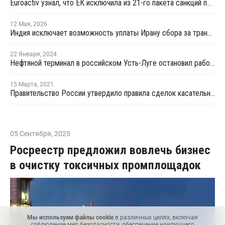
Euroactiv узнал, что ЕК исключила из 21-го пакета санкций против России
12 Мая
,
2026
Индия исключает возможность уплаты Ирану сбора за транзит нефти и газа через Ормузский пролив
22 Января
,
2024
Нефтяной терминал в российском Усть-Луге остановил работу после атаки украинских дронов
15 Марта
,
2021
Правительство России утвердило правила сделок касательно обратного акциза на этан и СУГ
05 Сентября
,
2025
Росреестр предложил вовлечь бизнес
в очистку токсичных промплощадок
Мы используем файлы cookie
в различных целях, включая
соблюдение мер безопасности, обеспечение наилучшего