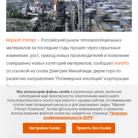
Маркет Репорт
-- Российский рынок теплоизоляционных
материалов за последние годы прошел через серьезные
изменения: рост, приход новых производителей и появление
совершенно новых категорий материалов, сообщает
Asninfo
со ссылкой на слова Дмитрия Михайлиди, директора по
развитию направления "Полимерная изоляция" корпорации
Технониколь.
Мы используем файлы cookie
в различных целях, включая
соблюдение мер безопасности, обеспечение наилучшего
"С 2022 года рынок теплоизоляции показывал заметный
пользовательского опыта при работе с нашим сайтом, отслеживание
рост: в денежном выражении — сначала плюс 18% и затем
статистики посещения ресурса и для рекламных задач “Маркет
Репорт Компани”. Более детальную информацию о правилах
15–20% ежегодно. Однако с 2025 года мы ожидаем
использования файлов cookie вы найдёте на странице "
Политика
конфиденциальности GDPR
".
охлаждения: многие крупные стройки, включая новые
очереди, поставлены на паузу, что ограничивает и рост
Настройки Cookie
Принять Все Cookie
потребления теплоизоляционных материалов".