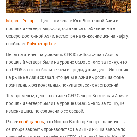
Маркет Репорт
-- Цены этилена в Юго-Восточной Азии в
прошлый четверг выросли, оставаясь стабильными в
Северо-Восточной Азии, несмотря на снижение цен на нафту,
сообщает
Polymerupdate
.
Цены на этилен на условиях CFR Юго-Восточная Азия в
прошлый четверг были на уровне USD835–845 за тонну, что
на USD5 за тонну больше, чем в предыдущий день. Источник
на рынке в Азии сказал, что цены в Азии выросли на фоне
позитивных региональных покупательских настроений.
Тем временем, цены на этилен CFR Северо-Восточная Азия в
прошлый четверг были на уровне USD835–845 за тонну, не
изменившись по сравнению со средой.
Ранее
сообщалось
, что Ningxia Baofeng Energy планирует в
сентябре закрыть производство на линии №3 на заводе по
переработке угля в олефины (CTO) в Нинся (Ningxia, Китай)