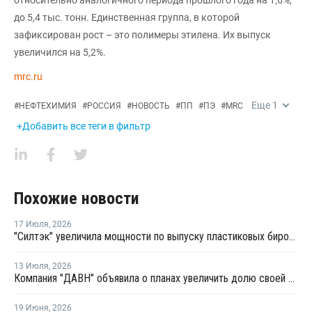
до 5,4 тыс. тонн. Единственная группа, в которой
зафиксирован рост – это полимеры этилена. Их выпуск
увеличился на 5,2%.
mrc.ru
Еще
1
#
НЕФТЕХИМИЯ
#
РОССИЯ
#
НОВОСТЬ
#
ПП
#
ПЭ
#
MRC
+Добавить все теги в фильтр
Похожие новости
17 Июля
,
2026
"Силтэк" увеличила мощности по выпуску пластиковых бирок для животных
13 Июля
,
2026
Компания "ДАВН" объявила о планах увеличить долю своей полимерной продукции в России
19 Июня
,
2026