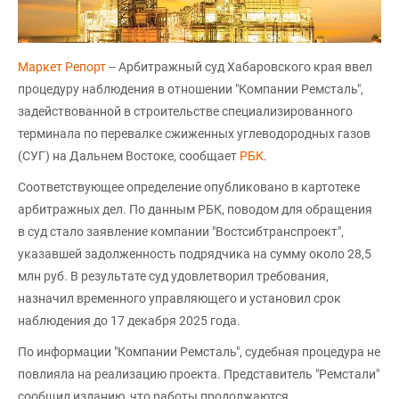
Маркет Репорт
-- Арбитражный суд Хабаровского края ввел
процедуру наблюдения в отношении "Компании Ремсталь",
задействованной в строительстве специализированного
терминала по перевалке сжиженных углеводородных газов
(СУГ) на Дальнем Востоке, сообщает
РБК
.
Соответствующее определение опубликовано в картотеке
арбитражных дел. По данным РБК, поводом для обращения
в суд стало заявление компании "Востсибтранспроект",
указавшей задолженность подрядчика на сумму около 28,5
млн руб. В результате суд удовлетворил требования,
назначил временного управляющего и установил срок
наблюдения до 17 декабря 2025 года.
По информации "Компании Ремсталь", судебная процедура не
повлияла на реализацию проекта. Представитель "Ремстали"
сообщил изданию, что работы продолжаются.