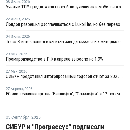
08 Июля
,
2026
Ученые ТПУ предложили способ получения автомобильного бензина из пластиковых отходов
22 Июня
,
2026
Лондон разрешил расплачиваться с Lukoil Int, но без перевода средств Лукойлу
04 Июня
,
2026
Тосол-Синтез вошел в капитал завода смазочных материалов "Девон"
29 Мая
,
2026
Промпроизводство в РФ в апреле выросло на 1,9%
27 Мая
,
2026
СИБУР представил интегрированный годовой отчет за 2025 год
27 Апреля
,
2026
ЕС ввел санкции против "Башнефти", "Славнефти" и 12 российских НПЗ
05 Сентября
,
2025
СИБУР и "Прогрессус" подписали