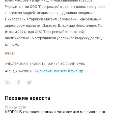
пластмассовых изделий для упаковывания товаров".
Учредителями ООО "Прогрессус" в равных долях выступают
Лысенков Андрей Владимирович, Данилин Владимир
Николаевич, Стариков Михаил Евгеньевич. Генеральным
директором назначен Данилин Владимир Николаевич. По
итогам 2024 года ООО "Прогрессус" со штатной
численностью 16 сотрудников увеличило выручку до 281,1
млн руб.
mrc.ru
#
НЕФТЕХИМИЯ
#
НОВОСТЬ
#
СИБУР ХОЛДИНГ
#
MRC
+Добавить все теги в фильтр
#
ТАРА/УПАКОВКА
Похожие новости
30 Июля
,
2026
NEOPOLIS усиливает позиции в упаковке для молочного рынка