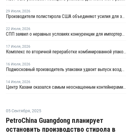
29 Июля
,
2026
Производители полистирола США объединяют усилия для защиты рынка от экологических ограничений
22 Июля
,
2026
СПП заявил о неравных условиях конкуренции для импортеров полимерной упаковки в рамках российского РОП
17 Июля
,
2026
Комплекс по вторичной переработке комбинированной упаковки запущен в Челябинске
16 Июля
,
2026
Подмосковный производитель упаковки удвоит выпуск воздушно-пузырчатой пленки до 30 млн кв. метров в год
14 Июля
,
2026
Центр Казани оказался самым неоснащенным контейнерами раздельного сбора отходов
05 Сентября
,
2025
PetroChina Guangdong планирует
остановить производство стирола в