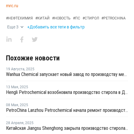
mrc.ru
#
НЕФТЕХИМИЯ
#
КИТАЙ
#
НОВОСТЬ
#
ПС
#
СТИРОЛ
#
PETROCHINA
Еще
3
+Добавить все теги в фильтр
Похожие новости
19 Августа
,
2025
Wanhua Chemical запускает новый завод по производству метилметакрилата стирола оптического класса в Китае
13 Мая
,
2025
Hengli Petrochemical возобновила производство стирола в Даляне после ремонта
08 Мая
,
2025
PetroChina Lanzhou Petrochemical начала ремонт производства стирола в Китае
28 Апреля
,
2025
Китайская Jiangsu Shenghong закрыла производство стирола и окиси пропилена на неопределенный срок