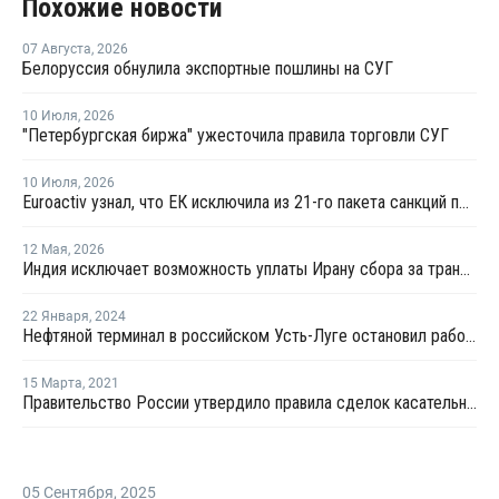
Похожие новости
07 Августа
,
2026
Белоруссия обнулила экспортные пошлины на СУГ
10 Июля
,
2026
"Петербургская биржа" ужесточила правила торговли СУГ
10 Июля
,
2026
Euroactiv узнал, что ЕК исключила из 21-го пакета санкций против России
12 Мая
,
2026
Индия исключает возможность уплаты Ирану сбора за транзит нефти и газа через Ормузский пролив
22 Января
,
2024
Нефтяной терминал в российском Усть-Луге остановил работу после атаки украинских дронов
15 Марта
,
2021
Правительство России утвердило правила сделок касательно обратного акциза на этан и СУГ
05 Сентября
,
2025