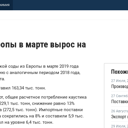
ХИМИЯ
ропы в марте вырос на
еской соды из Европы в марте 2019 года
Похож
нию с аналогичным периодом 2018 года,
та.
27 Июля
,
авил 163,34 тыс. тонн.
27 Сентяб
т, общее расчетное потребление каустика
229,1 тыс. тонн, снижение равно 13%
 (272,5 тыс. тонн). Импортные поставки
26 Август
а сократились на 8% и составили 5,9 тыс.
л на уровне 6,4 тыс. тонн.
29 Июля
,