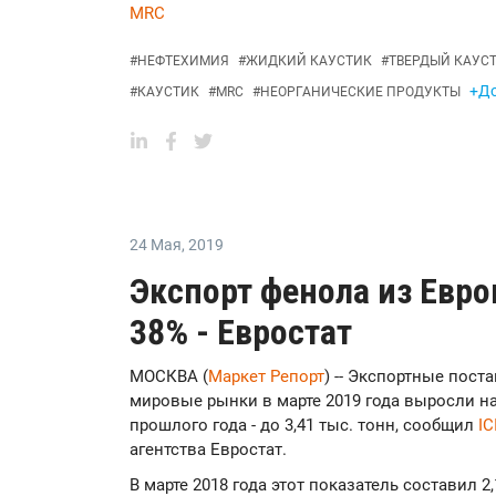
MRC
#
НЕФТЕХИМИЯ
#
ЖИДКИЙ КАУСТИК
#
ТВЕРДЫЙ КАУС
+До
#
КАУСТИК
#
MRC
#
НЕОРГАНИЧЕСКИЕ ПРОДУКТЫ
24 Мая
,
2019
Экспорт фенола из Евро
38% - Евростат
МОСКВА (
Маркет Репорт
) -- Экспортные пост
мировые рынки в марте 2019 года выросли на
прошлого года - до 3,41 тыс. тонн, сообщил
IC
агентства Евростат.
В марте 2018 года этот показатель составил 2,