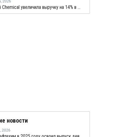
а
,
2026
Mitsubishi Chemical увеличила выручку на 14% в первом квартале японского финансового года
ие новости
я
,
2026
ЗапСибНефтехим в 2025 году освоил выпуск девяти новых марок полиолефинов