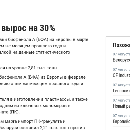
 вырос на 30%
авки бисфенола А (БФА) из Европы в марте
Похож
тем же месяцем прошлого года и
ылкой на данные статистического
07 Август
я на уровне 2,81 тыс. тонн.
07 Август
 бисфенола А (БФА) из Европы в феврале
нению с тем же месяцем прошлого года и
07 Август
теля в изготовлении пластмассы, а также
07 Август
я одним из ключевых мономеров в
ата (ПК).
07 Август
гам марта импорт ПК-гранулята и
Беларуси составил 2,21 тыс. тонн против