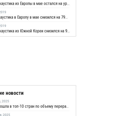
Экспорт каустика из Европы в мае остался на уровне прошлого года
2019
Импорт каустика в Европу в мае снизился на 79% - Евростат
2019
Экспорт каустика из Южной Кореи снизился на 94% в апреле
ие новости
я
,
2025
Россия вошла в топ-10 стран по объему переработки пластмасс за 2024 год
я
,
2025