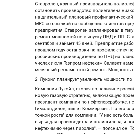
Ставролен, крупный производитель полиолефи
остановить производство полиэтилена низко
на длительный плановый профилактический р
MRC со ссылкой на сообщение клиентов пре
предприятия, Ставролен запланировал в тек
ремонт мощностей по выпуску ПНД и ПП. Стар
сентября и займет 45 дней. Предприятие рабо
прошлом году остановки на профилактику не 
российских производителей по ПНД на плано
числах июля Газпром нефтехим Салават наме
месячный регламентный ремонт. Мощность пр
2. Лукойл планирует увеличить мощности по
Компания Лукойл, вторая по величине росси
новую газовую стратегию, включающую проек
президент компании по нефтепереработке, не
Гималетдинов, пишет Коммерсант. По его сло
точкой роста" для компании. "У нас есть бо
сырья для производства и полиэтилена, и п
нефтехимию через пиролиз", — пояснил он. Т