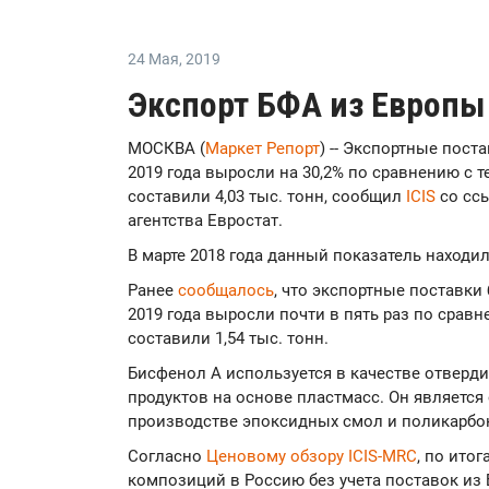
24 Мая
,
2019
Экспорт БФА из Европы
МОСКВА (
Маркет Репорт
) -- Экспортные пост
2019 года выросли на 30,2% по сравнению с 
составили 4,03 тыс. тонн, сообщил
ICIS
со сс
агентства Евростат.
В марте 2018 года данный показатель находилс
Ранее
сообщалось
, что экспортные поставки
2019 года выросли почти в пять раз по срав
составили 1,54 тыс. тонн.
Бисфенол А используется в качестве отверди
продуктов на основе пластмасс. Он являетс
производстве эпоксидных смол и поликарбон
Согласно
Ценовому обзору ICIS-MRC
, по ито
композиций в Россию без учета поставок из 