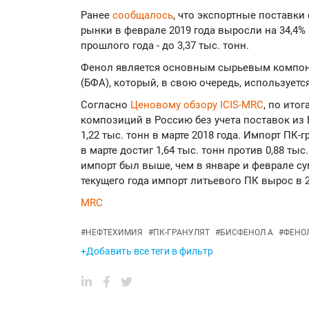
Ранее
сообщалось
, что экспортные поставки
рынки в феврале 2019 года выросли на 34,4%
прошлого года - до 3,37 тыс. тонн.
Фенол является основным сырьевым компон
(БФА), который, в свою очередь, используетс
Согласно
Ценовому обзору ICIS-MRC
, по ито
композиций в Россию без учета поставок из 
1,22 тыс. тонн в марте 2018 года. Импорт ПК-
в марте достиг 1,64 тыс. тонн против 0,88 тыс
импорт был выше, чем в январе и феврале с
текущего года импорт литьевого ПК вырос в 2 
MRC
#
НЕФТЕХИМИЯ
#
ПК-ГРАНУЛЯТ
#
БИСФЕНОЛ А
#
ФЕНО
+Добавить все теги в фильтр