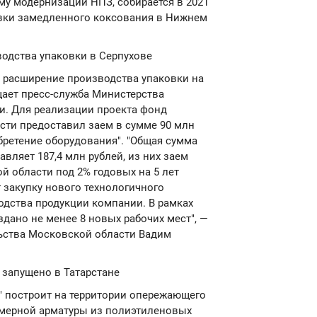
у модернизации НПЗ, собирается в 2021
овки замедленного коксования в Нижнем
водства упаковки в Серпухове
в расширение производства упаковки на
бщает пресс-служба Министерства
и. Для реализации проекта фонд
ти предоставил заем в сумме 90 млн
бретение оборудования". "Общая сумма
вляет 187,4 млн рублей, из них заем
 области под 2% годовых на 5 лет
т закупку нового технологичного
одства продукции компании. В рамках
здано не менее 8 новых рабочих мест", —
ьства Московской области Вадим
 запущено в Татарстане
" построит на территории опережающего
имерной арматуры из полиэтиленовых