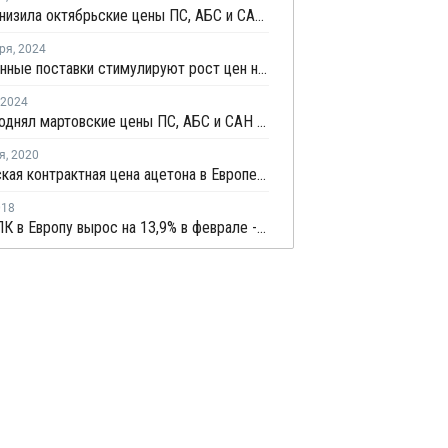
Trinseo снизила октябрьские цены ПС, АБС и САН в Европе
ря
,
2024
Ограниченные поставки стимулируют рост цен на ацетон в Европе
2024
Trinseo поднял мартовские цены ПС, АБС и САН в Европе
я
,
2020
Октябрьская контрактная цена ацетона в Европе снизилась на EUR10 за тонну
018
Импорт ПК в Европу вырос на 13,9% в феврале - Евростат