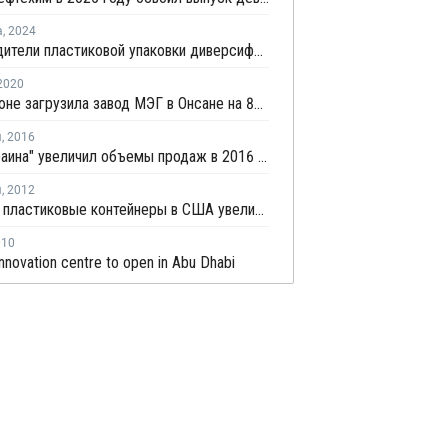
а
,
2024
Производители пластиковой упаковки диверсифицируют закупки сырья в Германии
2020
KPIC в июне загрузила завод МЭГ в Онсане на 80% из-за сократившейся маржи
я
,
2016
"P&G Украина" увеличил объемы продаж в 2016 году
я
,
2012
Cпрос на пластиковые контейнеры в США увеличится на 4,9% к 2016 г.
010
innovation centre to open in Abu Dhabi