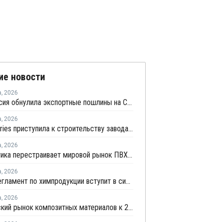
ие новости
а
,
2026
Белоруссия обнулила экспортные пошлины на СУГ
а
,
2026
CF Industries приступила к строительству завода "чистого" аммиака за USD4 миллиарда
а
,
2026
Геополитика перестраивает мировой рынок ПВХ — Китай лидирует в экспорте
а
,
2026
Новый регламент по химпродукции вступит в силу в сентябре 2027 года
а
,
2026
Европейский рынок композитных материалов к 2035 году вырастет до USD47,5 млрд