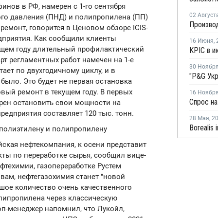
нов в РФ, намерен с 1-го сентября
02 Август
го давления (ПНД) и полипропилена (ПП)
емонт, говорится в Ценовом обзоре ICIS-
дприятия. Как сообщили клиенты
16 Июня
,
ущем году длительный профилактический
т регламентных работ намечен на 1-е
30 Ноябр
тает по двухгодичному циклу, и в
было. Это будет не первая остановка
вый ремонт в текущем году. В первых
16 Ноябр
рен остановить свои мощности на
едприятия составляет 120 тыс. тонн.
28 Мая
,
2
Borealis 
 полиэтилену и полипропилену
йская нефтекомпания, к осени представит
ты по переработке сырья, сообщил вице-
фтехимии, газопереработке Рустем
вам, нефтегазохимия станет "новой
льшое количество очень качественного
олипропилена через классическую
оп-менеджер напомнил, что Лукойл,