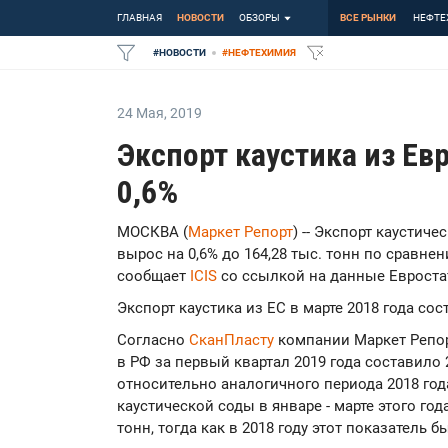
ГЛАВНАЯ
НОВОСТИ
ОБЗОРЫ
ВСЕ РЫНКИ
НЕФТЕ
#
НОВОСТИ
#
НЕФТЕХИМИЯ
24 Мая
,
2019
Экспорт каустика из Ев
0,6%
МОСКВА (
Маркет Репорт
) -- Экспорт каустич
вырос на 0,6% до 164,28 тыс. тонн по сравне
сообщает
ICIS
со ссылкой на данные Евроста
Экспорт каустика из ЕС в марте 2018 года сост
Согласно
СканПласту
компании Маркет Репор
в РФ за первый квартал 2019 года составило 
относительно аналогичного периода 2018 года
каустической соды в январе - марте этого год
тонн, тогда как в 2018 году этот показатель бы