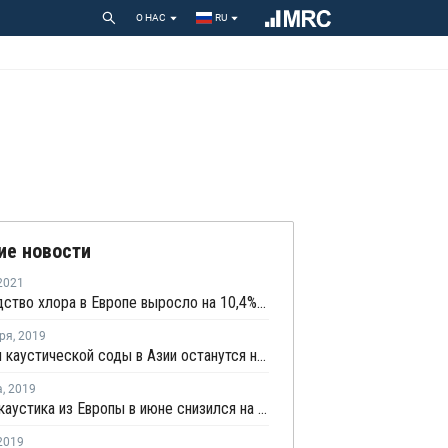
О НАС
RU
ие новости
2021
Производство хлора в Европе выросло на 10,4% в мае
ря
,
2019
Поставки каустической соды в Азии останутся на высоком уровне
а
,
2019
Экспорт каустика из Европы в июне снизился на 41%
2019