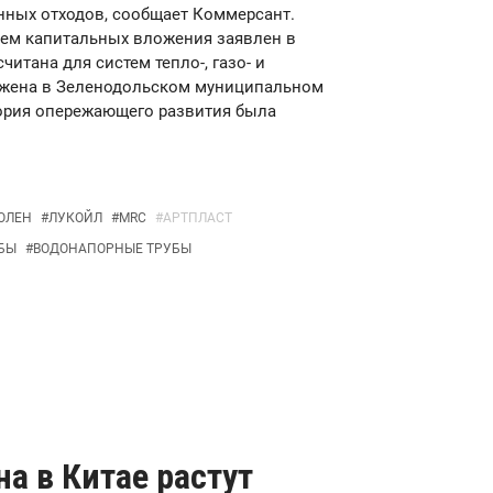
нных отходов, сообщает Коммерсант.
бъем капитальных вложения заявлен в
читана для систем тепло-, газо- и
ожена в Зеленодольском муниципальном
тория опережающего развития была
ОЛЕН
#
ЛУКОЙЛ
#
MRC
#
АРТПЛАСТ
БЫ
#
ВОДОНАПОРНЫЕ ТРУБЫ
а в Китае растут