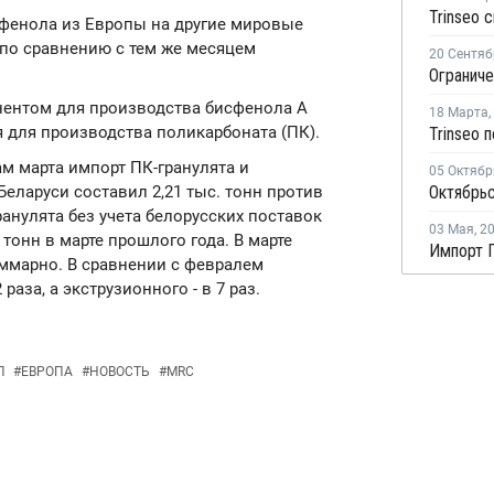
 фенола из Европы на другие мировые
 по сравнению с тем же месяцем
20 Сентяб
ентом для производства бисфенола А
18 Марта
,
я для производства поликарбоната (ПК).
гам марта импорт ПК-гранулята и
05 Октябр
Беларуси составил 2,21 тыс. тонн против
гранулята без учета белорусских поставок
03 Мая
,
2
. тонн в марте прошлого года. В марте
уммарно. В сравнении с февралем
раза, а экструзионного - в 7 раз.
Л
#
ЕВРОПА
#
НОВОСТЬ
#
MRC