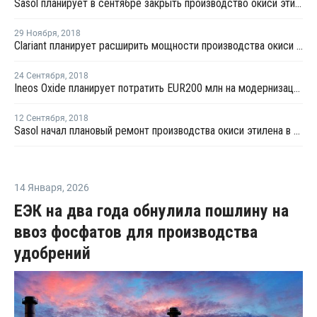
Sasol планирует в сентябре закрыть производство окиси этилена в Германии на ремонт
29 Ноября
,
2018
Clariant планирует расширить мощности производства окиси этилена в Гендорфе
24 Сентября
,
2018
Ineos Oxide планирует потратить EUR200 млн на модернизацию производства окиси этилена в Европе
12 Сентября
,
2018
Sasol начал плановый ремонт производства окиси этилена в Германии
14 Января
,
2026
ЕЭК на два года обнулила пошлину на
ввоз фосфатов для производства
удобрений