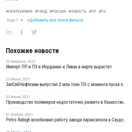
#
НЕФТЕХИМИЯ
#
ПЭНД
#
РОССИЯ
#
НОВОСТЬ
#
ПП
#
ПЭ
Еще
7
+Добавить все теги в фильтр
Похожие новости
24 Февраля
,
2022
Импорт ПП и ПЭ в Иорданию и Ливан в марте вырастет
23 Июня
,
2021
ЗапСибНефтехим выпустил 2 млн тонн ПЭ с момента пуска производства
03 Июня
,
2021
Производство полимеров недостаточно развито в Казахстане из-за отсутствия полноценного ГХК- вице-министр
21 Апреля
,
2021
Petro Rabigh возобновил работу завода параксилола в Саудовской Аравии