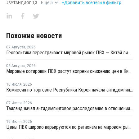
Еще
5
+Добавить все теги в фильтр
#
БУТАНДИОЛ 1,3
Похожие новости
07 Августа
,
2026
Геополитика перестраивает мировой рынок ПВХ — Китай лидирует в экспорте
05 Августа
,
2026
Мировые котировки ПВХ растут вопреки снижению цен в Китае
10 Июля
,
2026
Комиссия по торговле Республики Корея начала антидемпинговое расследование в отношении китайского ПВХ-С
07 Июля
,
2026
Таиланд начал антидемпинговое расследование в отношении ПВХ из Китая и Тайваня
19 Июня
,
2026
Цены ПВХ широко варьируются по регионам на мировом рынке