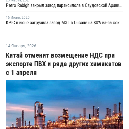
25 Марта
,
2021
Petro Rabigh закрыл завод параксилола в Саудовской Аравии из-за технических проблем
16 Июня
,
2020
KPIC в июне загрузила завод МЭГ в Онсане на 80% из-за сократившейся маржи
14 Января
,
2026
Китай отменит возмещение НДС при
экспорте ПВХ и ряда других химикатов
с 1 апреля