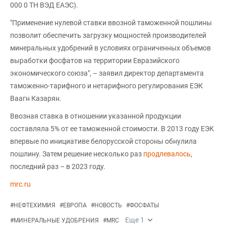
000 0 ТН ВЭД ЕАЭС).
"Применение нулевой ставки ввозной таможенной пошлины
позволит обеспечить загрузку мощностей производителей
минеральных удобрений в условиях ограниченных объемов
выработки фосфатов на территории Евразийского
экономического союза", – заявил директор департамента
таможенно-тарифного и нетарифного регулирования ЕЭК
Ваагн Казарян.
Ввозная ставка в отношении указанной продукции
составляла 5% от ее таможенной стоимости. В 2013 году ЕЭК
впервые по инициативе белорусской стороны обнулила
пошлину. Затем решение несколько раз
продлевалось
,
последний раз – в 2023 году.
mrc.ru
#
НЕФТЕХИМИЯ
#
ЕВРОПА
#
НОВОСТЬ
#
ФОСФАТЫ
Еще
1
#
МИНЕРАЛЬНЫЕ УДОБРЕНИЯ
#
MRC