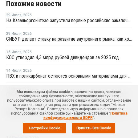
Похожие новости
29 Июля
,
2026
На Казаньоргсинтезе запустили первые российские закалочно-испарительные аппараты
29 Июля
,
2026
СИБУР делает ставку на развитие внутреннего рынка: как холдинг стимулирует спрос на полимеры в ритейле
15 Июля
,
2026
КОС утвердил 4,3 млрд рублей дивидендов за 2025 год
14 Июля
,
2026
ПВХ и поликарбонат остаются основными материалами для производства банковских карт
17 Июня
,
2026
Мы используем файлы cookie
в различных целях, включая
СИБУР полностью перестроил систему управления ремонтами на КОСе
соблюдение мер безопасности, обеспечение наилучшего
пользовательского опыта при работе с нашим сайтом, отслеживание
статистики посещения ресурса и для рекламных задач “Маркет
28 Мая
,
2026
Репорт Компани”. Более детальную информацию о правилах
Казаньоргсинтез рассказал о проблемах на производстве поликарбоната
использования файлов cookie вы найдёте на странице "
Политика
конфиденциальности GDPR
".
Настройки Cookie
Принять Все Cookie
14 Января
,
2026