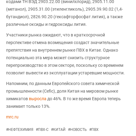
кодами ТН ВЭД 2903.22.00 (винилхлорид), 2905.11.00
(метанол), 2905.31.00 (этиленгликоль), 2905.39.90.02 (1,4-
бутандиол), 2826.90.20 (гексафторфосфат лития), а также
различные оксиды и гидроксиды лития.
Участники рынка ожидают, что в краткосрочной
перспективе отмена возмещения создаст значительные
препятствия на внутреннем рынке ПВХ в Китае. Однако
потенциально эта мера может снизить структурное
перепроизводство в этом секторе, поскольку со временем
позволит вывести из эксплуатации устаревшие мощности.
Напомним, по данным Европейского совета химической
промышленности (Cefic), доля Китая на мировом рынке
химикатов
выросла
до 46%. В то же время Европа теперь
занимает только 13%.
mrc.ru
#
НЕФТЕХИМИЯ
#
ПВХ-С
#
КИТАЙ
#
НОВОСТЬ
#
ПВХ