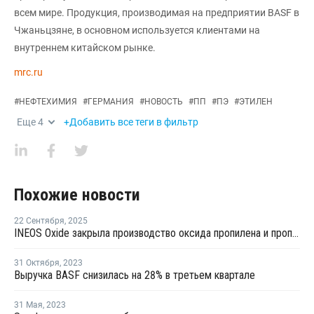
всем мире. Продукция, производимая на предприятии BASF в
Чжаньцзяне, в основном используется клиентами на
внутреннем китайском рынке.
mrc.ru
#
НЕФТЕХИМИЯ
#
ГЕРМАНИЯ
#
НОВОСТЬ
#
ПП
#
ПЭ
#
ЭТИЛЕН
Еще
4
+Добавить все теги в фильтр
Похожие новости
22 Сентября
,
2025
INEOS Oxide закрыла производство оксида пропилена и пропиленгликолей в Германии
31 Октября
,
2023
Выручка BASF снизилась на 28% в третьем квартале
31 Мая
,
2023