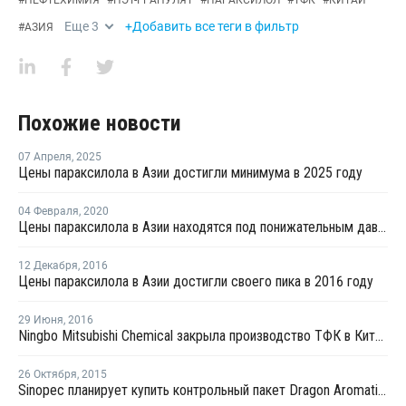
#
НЕФТЕХИМИЯ
#
ПЭТ-ГРАНУЛЯТ
#
ПАРАКСИЛОЛ
#
ТФК
#
КИТАЙ
Еще
3
+Добавить все теги в фильтр
#
АЗИЯ
Похожие новости
07 Апреля
,
2025
Цены параксилола в Азии достигли минимума в 2025 году
04 Февраля
,
2020
Цены параксилола в Азии находятся под понижательным давлением со стороны перерабатывающих рынков
12 Декабря
,
2016
Цены параксилола в Азии достигли своего пика в 2016 году
29 Июня
,
2016
Ningbo Mitsubishi Chemical закрыла производство ТФК в Китае из-за сбоя электропитания
26 Октября
,
2015
Sinopec планирует купить контрольный пакет Dragon Aromatics