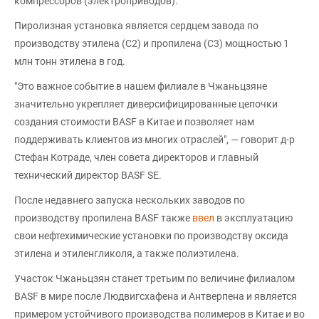
компрессоров (электроприводов).
Пиролизная установка является сердцем завода по
производству этилена (С2) и пропилена (С3) мощностью 1
млн тонн этилена в год.
"Это важное событие в нашем филиале в Чжаньцзяне
значительно укрепляет диверсифицированные цепочки
создания стоимости BASF в Китае и позволяет нам
поддерживать клиентов из многих отраслей", — говорит д-р
Стефан Котраде, член совета директоров и главный
технический директор BASF SE.
После недавнего запуска нескольких заводов по
производству пропилена BASF также
ввел
в эксплуатацию
свои нефтехимические установки по производству оксида
этилена и этиленгликоля, а также полиэтилена.
Участок Чжаньцзян станет третьим по величине филиалом
BASF в мире после Людвигсхафена и Антверпена и является
примером устойчивого производства полимеров в Китае и во