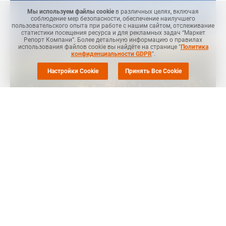
Мы используем файлы cookie
в различных целях, включая
соблюдение мер безопасности, обеспечение наилучшего
пользовательского опыта при работе с нашим сайтом, отслеживание
статистики посещения ресурса и для рекламных задач “Маркет
Репорт Компани”. Более детальную информацию о правилах
использования файлов cookie вы найдёте на странице "
Политика
конфиденциальности GDPR
".
Настройки Cookie
Принять Все Cookie
MRC
-- Производитель Trinseo планирует 1 ноября
окончательно закрыть свое предприятие по производству
стирола мономера в Тернезене в Нидерландах на фоне роста
мировых мощностей и сокращения внутреннего спроса,
объявила компания на этой неделе.
Компания, по крайней мере, с 2021 года пыталась продать
данный завод мощностью 500 тыс. тонн стирола в год в
числе других активов в своем глобальном портфеле стирола