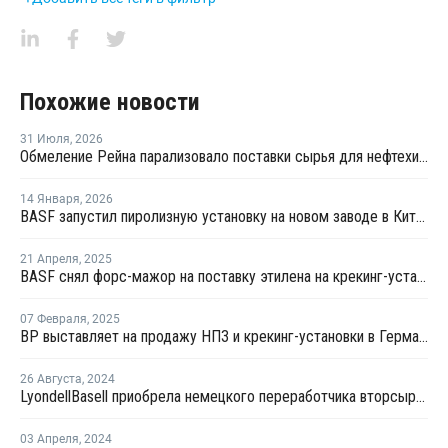
Похожие новости
31 Июля
,
2026
Обмеление Рейна парализовало поставки сырья для нефтехимии Германии
14 Января
,
2026
BASF запустил пиролизную установку на новом заводе в Китае
21 Апреля
,
2025
BASF снял форс-мажор на поставку этилена на крекинг-установках в Бельгии и Германии
07 Февраля
,
2025
BP выставляет на продажу НПЗ и крекинг-установки в Германии
26 Августа
,
2024
LyondellBasell приобрела немецкого переработчика вторсырья – APK
03 Апреля
,
2024