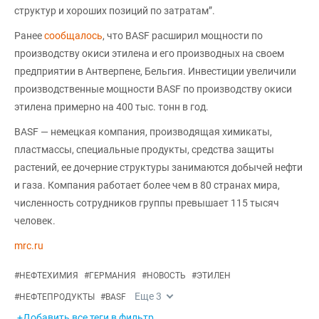
структур и хороших позиций по затратам”.
Ранее
сообщалось
, что BASF расширил мощности по
производству окиси этилена и его производных на своем
предприятии в Антверпене, Бельгия. Инвестиции увеличили
производственные мощности BASF по производству окиси
этилена примерно на 400 тыс. тонн в год.
BASF — немецкая компания, производящая химикаты,
пластмассы, специальные продукты, средства защиты
растений, ее дочерние структуры занимаются добычей нефти
и газа. Компания работает более чем в 80 странах мира,
численность сотрудников группы превышает 115 тысяч
человек.
mrc.ru
#
НЕФТЕХИМИЯ
#
ГЕРМАНИЯ
#
НОВОСТЬ
#
ЭТИЛЕН
Еще
3
#
НЕФТЕПРОДУКТЫ
#
BASF
+Добавить все теги в фильтр