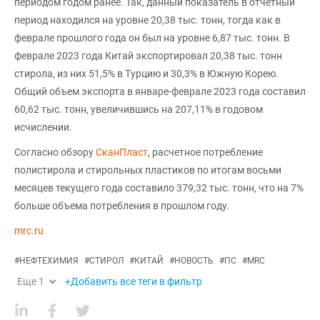
периодом годом ранее. Так, данный показатель в отчетный
период находился на уровне 20,38 тыс. тонн, тогда как в
феврале прошлого года он был на уровне 6,87 тыс. тонн. В
феврале 2023 года Китай экспортировал 20,38 тыс. тонн
стирола, из них 51,5% в Турцию и 30,3% в Южную Корею.
Общий объем экспорта в январе-феврале 2023 года составил
60,62 тыс. тонн, увеличившись на 207,11% в годовом
исчислении.
Согласно обзору
СканПласт
, расчетное потребление
полистирола и стирольных пластиков по итогам восьми
месяцев текущего года составило 379,32 тыс. тонн, что на 7%
больше объема потребления в прошлом году.
mrc.ru
#
НЕФТЕХИМИЯ
#
СТИРОЛ
#
КИТАЙ
#
НОВОСТЬ
#
ПС
#
MRC
Еще
1
+Добавить все теги в фильтр