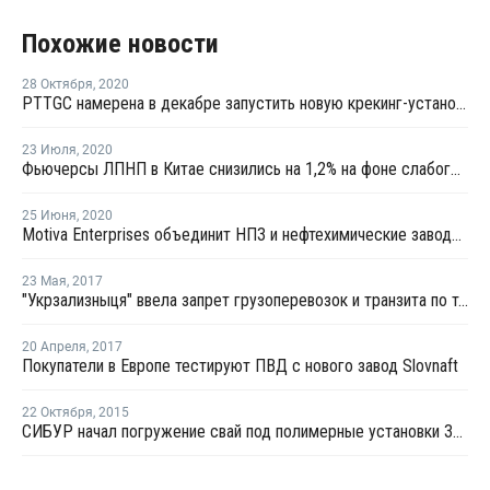
Похожие новости
28 Октября
,
2020
PTTGC намерена в декабре запустить новую крекинг-установку в Таиланде
23 Июля
,
2020
Фьючерсы ЛПНП в Китае снизились на 1,2% на фоне слабого спроса
25 Июня
,
2020
Motiva Enterprises объединит НПЗ и нефтехимические заводы в Порт-Артуре в единый комплекс
23 Мая
,
2017
"Укрзализныця" ввела запрет грузоперевозок и транзита по территории Украины в вагонах ряда компаний РФ
20 Апреля
,
2017
Покупатели в Европе тестируют ПВД с нового завод Slovnaft
22 Октября
,
2015
СИБУР начал погружение свай под полимерные установки ЗапСибНефтехим