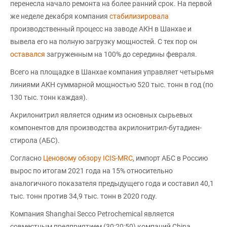
перенесла начало ремонта на более ранний срок. На первой
же неделе декабря компания
стабилизировала
производственный процесс на заводе АКН в Шанхае и
вывела его на полную загрузку мощностей. С тех пор он
оставался
загруженным на 100% до середины февраля.
Всего на площадке в Шанхае компания управляет четырьмя
линиями АКН суммарной мощностью 520 тыс. тонн в год (по
130 тыс. тонн каждая).
Акрилонитрил является одним из основных сырьевых
компонентов для производства акрилонитрил-бутадиен-
стирола (АБС).
Согласно
Ценовому обзору ICIS-MRC
, импорт АБС в Россию
вырос по итогам 2021 года на 15% относительно
аналогичного показателя предыдущего года и составил 40,1
тыс. тонн против 34,9 тыс. тонн в 2020 году.
Компания Shanghai Secco Petrochemical является
совместным предприятием (30:20:50) компаний China