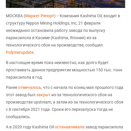
МОСКВА (
Маркет Репорт
) -- Компания Kashima Oil, входит в
структуру Nippon Mining Holdings, Inc, 21 февраля
неожиданно остановила работу завода по выпуску
параксилола в Касиме (Kashima, Япония) из-за
технологического сбоя на производстве, сообщил
Polymerupdate
.
В настоящее время пока неизвестно, как долго будет
простаивать данное предприятие мощностью 150 тыс. тонн
параксилола в год.
Ранее
отмечалось
, что с начала по конец мая прошлого года
этот завод был
закрыт
из-за технологического сбоя на
производстве upstream, а затем из-за технологического сбоя
с 8 сентября 2021 года. Сроки его перезапуска тогда не
сообщались.
А в 2020 году Kashima Oil
останавливала
завод параксилола