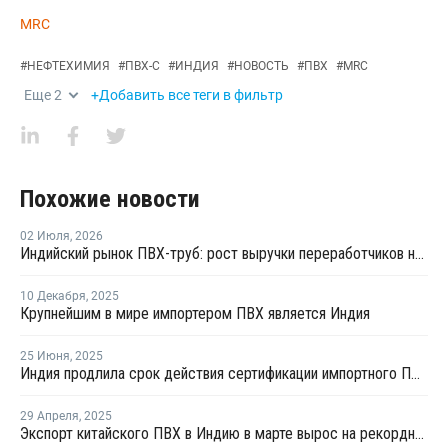
MRC
#
НЕФТЕХИМИЯ
#
ПВХ-С
#
ИНДИЯ
#
НОВОСТЬ
#
ПВХ
#
MRC
Еще
2
+Добавить все теги в фильтр
Похожие новости
02 Июля
,
2026
Индийский рынок ПВХ-труб: рост выручки переработчиков на фоне высоких цен на смолу
10 Декабря
,
2025
Крупнейшим в мире импортером ПВХ является Индия
25 Июня
,
2025
Индия продлила срок действия сертификации импортного ПВХ на шесть месяцев
29 Апреля
,
2025
Экспорт китайского ПВХ в Индию в марте вырос на рекордные 13%