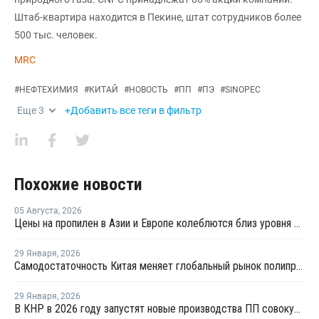
Штаб-квартира находится в Пекине, штат сотрудников более
500 тыс. человек.
MRC
#
НЕФТЕХИМИЯ
#
КИТАЙ
#
НОВОСТЬ
#
ПП
#
ПЭ
#
SINOPEC
Еще
3
+Добавить все теги в фильтр
Похожие новости
05 Августа
,
2026
Цены на пропилен в Азии и Европе колеблются близ уровня в USD1000
29 Января
,
2026
Самодостаточность Китая меняет глобальный рынок полипропилена
29 Января
,
2026
В КНР в 2026 году запустят новые производства ПП совокупной мощностью 4,9 млн тонн