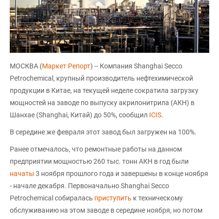
МОСКВА (
Маркет Репорт
) -- Компания Shanghai Secco
Petrochemical, крупный производитель нефтехимической
продукции в Китае, на текущей неделе сократила загрузку
мощностей на заводе по выпуску акрилонитрила (АКН) в
Шанхае (Shanghai, Китай) до 50%, сообщил
ICIS
.
В середине же февраля этот завод был загружен на 100%.
Ранее отмечалось, что ремонтные работы на данном
предприятии мощностью 260 тыс. тонн АКН в год были
начаты
3 ноября прошлого года и завершены в конце ноября
- начале декабря. Первоначально Shanghai Secco
Petrochemical собиралась
приступить
к техническому
обслуживанию на этом заводе в середине ноября, но потом