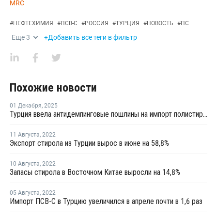
MRC
#
НЕФТЕХИМИЯ
#
ПСВ-С
#
РОССИЯ
#
ТУРЦИЯ
#
НОВОСТЬ
#
ПС
Еще
3
+Добавить все теги в фильтр
Похожие новости
01 Декабря
,
2025
Турция ввела антидемпинговые пошлины на импорт полистирола из РФ, КНР, Индии и Тайланда
11 Августа
,
2022
Экспорт стирола из Турции вырос в июне на 58,8%
10 Августа
,
2022
Запасы стирола в Восточном Китае выросли на 14,8%
05 Августа
,
2022
Импорт ПСВ-С в Турцию увеличился в апреле почти в 1,6 раз