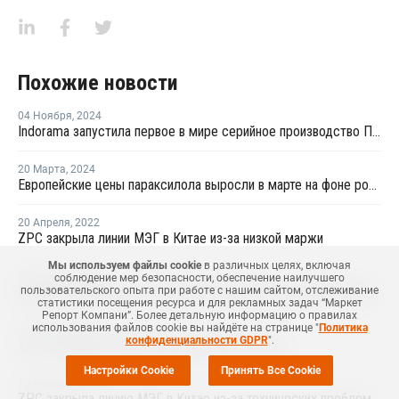
Похожие новости
04 Ноября
,
2024
Indorama запустила первое в мире серийное производство ПЭТ-бутылок из биопараксилола
20 Марта
,
2024
Европейские цены параксилола выросли в марте на фоне роста затрат на сырье
20 Апреля
,
2022
ZPC закрыла линии МЭГ в Китае из-за низкой маржи
Мы используем файлы cookie
в различных целях, включая
20 Января
,
2022
соблюдение мер безопасности, обеспечение наилучшего
Sinochem Quanzhou на этой неделе возобновит работу завода МЭГ в провинции Фуцзянь после планового ремонта
пользовательского опыта при работе с нашим сайтом, отслеживание
статистики посещения ресурса и для рекламных задач “Маркет
Репорт Компани”. Более детальную информацию о правилах
использования файлов cookie вы найдёте на странице "
Политика
14 Января
,
2022
конфиденциальности GDPR
".
ZPC отложила перезапуск линии МЭГ в Китае
Настройки Cookie
Принять Все Cookie
10 Января
,
2022
ZPC закрыла линию МЭГ в Китае из-за технических проблем