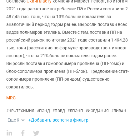
Согласно
СканПласту
компании Маркет Репорт, по итогам
2021 года расчетное потребление ПЭ в России составило 2
487,45 тыс. тонн, что на 13% больше показателя за
аналогичный период годом ранее. Выросли поставки всех
видов полимеров этилена. Вместе с тем, поставки ПП на
российский рынок по итогам 2021 года составили 1 494,28
тыс. тонн (рассчитано по формуле производство + импорт –
экспорт), что на 21% больше показателя годом ранее.
Выросли поставки гомополимера пропилена (ПП-гомо) и
блок-сополимера пропилена (ПП-блок). Предложение стат-
сополимера пропилена (ПП-рандом) существенно
сократилось.
MRC
#
НЕФТЕХИМИЯ
#
ПЭНД
#
ПЭВД
#
ЛПЭНП
#
ИОРДАНИЯ
#
ЛИВАН
Еще
9
+Добавить все теги в фильтр