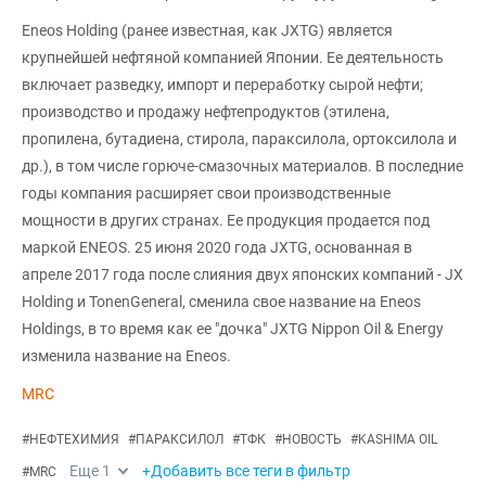
Eneos Holding (ранее известная, как JXTG) является
крупнейшей нефтяной компанией Японии. Ее деятельность
включает разведку, импорт и переработку сырой нефти;
производство и продажу нефтепродуктов (этилена,
пропилена, бутадиена, стирола, параксилола, ортоксилола и
др.), в том числе горюче-смазочных материалов. В последние
годы компания расширяет свои производственные
мощности в других странах. Ее продукция продается под
маркой ENEOS. 25 июня 2020 года JXTG, основанная в
апреле 2017 года после слияния двух японских компаний - JX
Holding и TonenGeneral, сменила свое название на Eneos
Holdings, в то время как ее "дочка" JXTG Nippon Oil & Energy
изменила название на Eneos.
MRC
#
НЕФТЕХИМИЯ
#
ПАРАКСИЛОЛ
#
ТФК
#
НОВОСТЬ
#
KASHIMA OIL
Еще
1
+Добавить все теги в фильтр
#
MRC