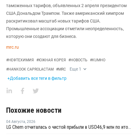
таможенных тарифов, объявленных 2 апреля президентом
США Дональдом Трампом. Также американский химпром
раскритиковал масштаб новых тарифов США.
Промышленные ассоциации отметили неопределенность,
которую они создают для бизнеса.
mrc.ru
#
НЕФТЕХИМИЯ
#
ЮЖНАЯ КОРЕЯ
#
НОВОСТЬ
#
KUMHO
Еще
1
#
HANKOOK CAPROLACTAM
#
MRC
+Добавить все теги в фильтр
Похожие новости
04 Августа
,
2026
LG Chem отчиталась о чистой прибыли в USD46,9 млн по итогам второго квартала 2026 года