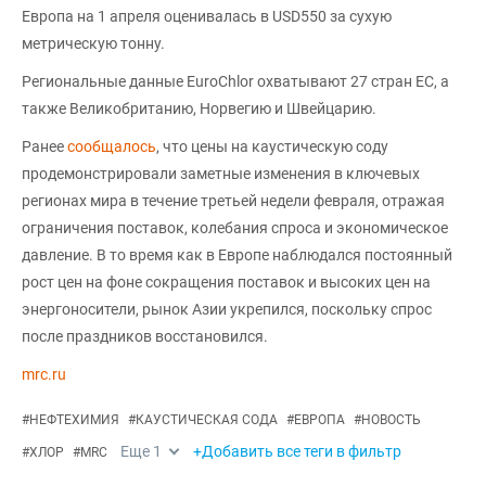
Европа на 1 апреля оценивалась в USD550 за сухую
метрическую тонну.
Региональные данные EuroChlor охватывают 27 стран ЕС, а
также Великобританию, Норвегию и Швейцарию.
Ранее
сообщалось
, что цены на каустическую соду
продемонстрировали заметные изменения в ключевых
регионах мира в течение третьей недели февраля, отражая
ограничения поставок, колебания спроса и экономическое
давление. В то время как в Европе наблюдался постоянный
рост цен на фоне сокращения поставок и высоких цен на
энергоносители, рынок Азии укрепился, поскольку спрос
после праздников восстановился.
mrc.ru
#
НЕФТЕХИМИЯ
#
КАУСТИЧЕСКАЯ СОДА
#
ЕВРОПА
#
НОВОСТЬ
Еще
1
+Добавить все теги в фильтр
#
ХЛОР
#
MRC