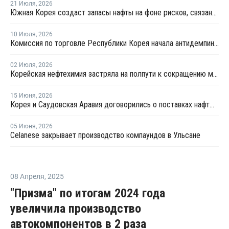
21 Июля
,
2026
Южная Корея создаст запасы нафты на фоне рисков, связанных с поставками с Ближнего Востока
10 Июля
,
2026
Комиссия по торговле Республики Корея начала антидемпинговое расследование в отношении китайского ПВХ-С
02 Июля
,
2026
Корейская нефтехимия застряла на полпути к сокращению мощностей
15 Июня
,
2026
Корея и Саудовская Аравия договорились о поставках нафты до конца 2026 года
05 Июня
,
2026
Celanese закрывает производство компаундов в Ульсане
08 Апреля
,
2025
"Призма" по итогам 2024 года
увеличила производство
автокомпонентов в 2 раза