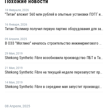
Похожие новости
18 Февраля
,
2026
"Титан" вложит 560 млн рублей в опытные установки ПЭТГ и компаундов ПБТ
16 Января
,
2026
Титан-Полимер получил первую партию оборудования для завода ПЭТ и ПБТ
09 Апреля
,
2025
В ОЭЗ "Моглино" началось строительство инжинирингового центра ГК "Титан"
29 Мая
,
2019
Shinkong Synthetic Fibre возобновила производство ПБТ в Тайване после профилактики
21 Мая
,
2019
Shinkong Synthetic Fibre на текущей неделе перезапустит производство ПБТ в Тайване после профилактики
14 Мая
,
2019
Shinkong Synthetic Fibre в середине мая запустит производство ПБТ в Тайване после профилактики
08 Апреля
,
2025