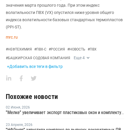
значения марта прошлого года. При этом индекс
волатильности ПВХ (VX) опустился ниже уровня общего
индекса волатильности базовых стандартных термопластов
(PPI-ST).
mrc.ru
#
НЕФТЕХИМИЯ
#
ПВХ-С
#
РОССИЯ
#
НОВОСТЬ
#
ПВХ
Еще
4
#
БАШКИРСКАЯ СОДОВАЯ КОМПАНИЯ
+Добавить все теги в фильтр
Похожие новости
02 Июня
,
2026
"Мелке" увеличивает экспорт пластиковых окон и комплектующих
23 Апреля
,
2026
"НФГрупп" запустила комплекс по выпуску декоративных ПВХ-пленок