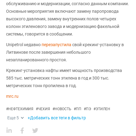
обслуживанию и модернизации, согласно данным компании.
Основные мероприятия включают замену паропровода
высокого давления, замену внутренних полов четырех
колонн этиленового завода и модернизацию факельной
системы, говорится в сообщении.
Unipetrol недавно
перезапустила
свой крекинг-установку в
Литвинове после завершения небольшого
незапланированного простоя.
Крекинг-установка нафты имеет мощность производства
585 тыс. метрических тонн этилена в год и 300 тыс.
метрических тонн пропилена в год.
mrc.ru
#
НЕФТЕХИМИЯ
#
ЧЕХИЯ
#
НОВОСТЬ
#
ПП
#
ПЭ
#
ЭТИЛЕН
Еще
5
+Добавить все теги в фильтр