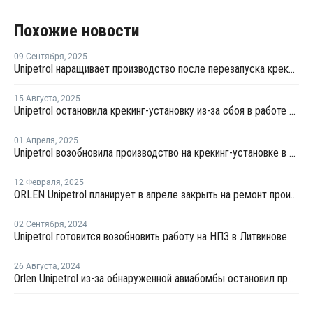
Похожие новости
09 Сентября
,
2025
Unipetrol наращивает производство после перезапуска крекинг-установки в Чехии
15 Августа
,
2025
Unipetrol остановила крекинг-установку из-за сбоя в работе компрессора в Чехии
01 Апреля
,
2025
Unipetrol возобновила производство на крекинг-установке в Литвинове
12 Февраля
,
2025
ORLEN Unipetrol планирует в апреле закрыть на ремонт производство ПП в Литвинове
02 Сентября
,
2024
Unipetrol готовится возобновить работу на НПЗ в Литвинове
26 Августа
,
2024
Orlen Unipetrol из-за обнаруженной авиабомбы остановил производство этилена