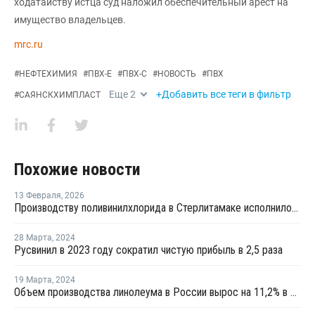
ходатайству истца суд наложил обеспечительный арест на
имущество владельцев.
mrc.ru
#
НЕФТЕХИМИЯ
#
ПВХ-Е
#
ПВХ-С
#
НОВОСТЬ
#
ПВХ
Еще
2
+Добавить все теги в фильтр
#
САЯНСКХИМПЛАСТ
Похожие новости
13 Февраля
,
2026
Производству поливинилхлорида в Стерлитамаке исполнилось 60 лет
28 Марта
,
2024
Русвинил в 2023 году сократил чистую прибыль в 2,5 раза
19 Марта
,
2024
Объем производства линолеума в России вырос на 11,2% в 2023 году