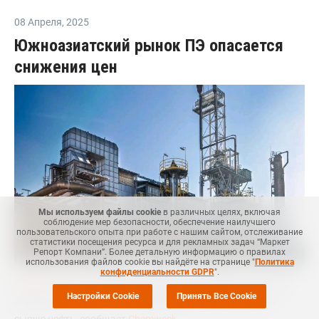
08 Апреля
,
2025
Южноазиатский рынок ПЭ опасается
снижения цен
Мы используем файлы cookie
в различных целях, включая
соблюдение мер безопасности, обеспечение наилучшего
пользовательского опыта при работе с нашим сайтом, отслеживание
статистики посещения ресурса и для рекламных задач “Маркет
Репорт Компани”. Более детальную информацию о правилах
использования файлов cookie вы найдёте на странице "
Политика
конфиденциальности GDPR
".
Маркет Репорт
-- Южноазиатский рынок полиэтилена (ПЭ)
Настройки Cookie
Принять Все Cookie
опасается снижения цен на фоне падения котировок на