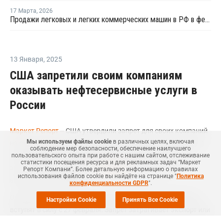
17 Марта
,
2026
Продажи легковых и легких коммерческих машин в РФ в феврале выросли на 1,2% год к году
13 Января
,
2025
США запретили своим компаниям
оказывать нефтесервисные услуги в
России
Маркет Репорт
-- США утвердили запрет для своих компаний
Мы используем файлы cookie
в различных целях, включая
на оказание услуг по добыче нефти на территории России, а
соблюдение мер безопасности, обеспечение наилучшего
также внесли в SDN-List под 30 российских компаний из
пользовательского опыта при работе с нашим сайтом, отслеживание
статистики посещения ресурса и для рекламных задач “Маркет
этого сегмента, сообщает
Интерфакс
со ссылкой на
Репорт Компани”. Более детальную информацию о правилах
использования файлов cookie вы найдёте на странице "
Политика
американский Минфин.
конфиденциальности GDPR
".
Ограничения на работу американских компаний в России
Настройки Cookie
Принять Все Cookie
вступят в силу с 27 февраля. Запрет затрагивает экспорт или