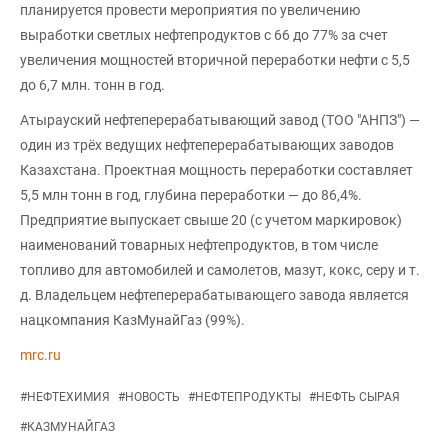
планируется провести мероприятия по увеличению
выработки светлых нефтепродуктов с 66 до 77% за счет
увеличения мощностей вторичной переработки нефти с 5,5
до 6,7 млн. тонн в год.
Атырауский нефтеперерабатывающий завод (ТОО "АНПЗ") —
один из трёх ведущих нефтеперерабатывающих заводов
Казахстана. Проектная мощность переработки составляет
5,5 млн тонн в год, глубина переработки — до 86,4%.
Предприятие выпускает свыше 20 (с учетом маркировок)
наименований товарных нефтепродуктов, в том числе
топливо для автомобилей и самолетов, мазут, кокс, серу и т.
д. Владельцем нефтеперерабатывающего завода является
нацкомпания КазМунайГаз (99%).
mrc.ru
#
НЕФТЕХИМИЯ
#
НОВОСТЬ
#
НЕФТЕПРОДУКТЫ
#
НЕФТЬ СЫРАЯ
#
КАЗМУНАЙГАЗ