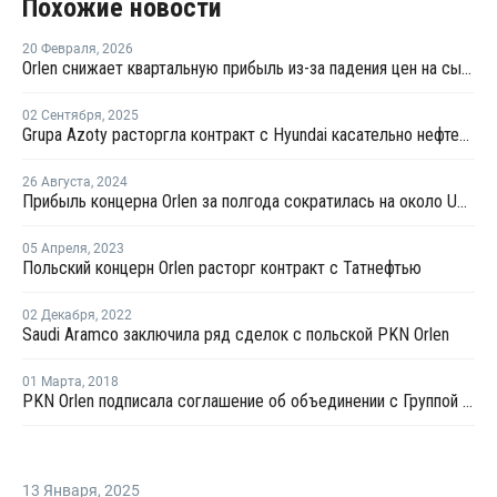
Похожие новости
20 Февраля
,
2026
Orlen снижает квартальную прибыль из-за падения цен на сырье
02 Сентября
,
2025
Grupa Azoty расторгла контракт с Hyundai касательно нефтехимического проекта в Польше
26 Августа
,
2024
Прибыль концерна Orlen за полгода сократилась на около USD3,3 млрд
05 Апреля
,
2023
Польский концерн Orlen расторг контракт с Татнефтью
02 Декабря
,
2022
Saudi Aramco заключила ряд сделок с польской PKN Orlen
01 Марта
,
2018
PKN Orlen подписала соглашение об объединении с Группой Lotos
13 Января
,
2025