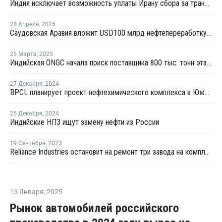
Индия исключает возможность уплаты Ирану сбора за транзит нефти и газа через Ормузский пролив
28 Апреля
,
2025
Саудовская Аравия вложит USD100 млрд нефтепереработку и нефтехимию Индии
25 Марта
,
2025
Индийская ONGC начала поиск поставщика 800 тыс. тонн этана
27 Декабря
,
2024
BPCL планирует проект нефтехимического комплекса в Южной Индии
25 Декабря
,
2024
Индийские НПЗ ищут замену нефти из России
19 Сентября
,
2023
Reliance Industries остановит на ремонт три завода на комплекса Джамнагар
13 Января
,
2025
Рынок автомобилей российского