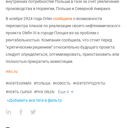
внутренних потребностей Польши в газе за счет увеличения
производства в Норвегии, Польше и Северной Америке.
В ноябре 2924 года Orlen
сообщила
о возможности
пересмотра планов по реализации своего нефтехимического
проекта Olefin III в городе Плоцке из-за проблем с
рентабельностью. Компания сообщила, что стоит перед
"критическим решением" относительно будущего проекта:
следует определиться, оптимизировать, приостановить или
полностью прекратить инвестиции.
mrc.ru
#
НЕФТЕХИМИЯ
#
ПОЛЬША
#
НОВОСТЬ
#
НЕФТЕПРОДУКТЫ
Еще
4
#
НЕФТЬ СЫРАЯ
#
PKN ORLEN
+Добавить все теги в фильтр