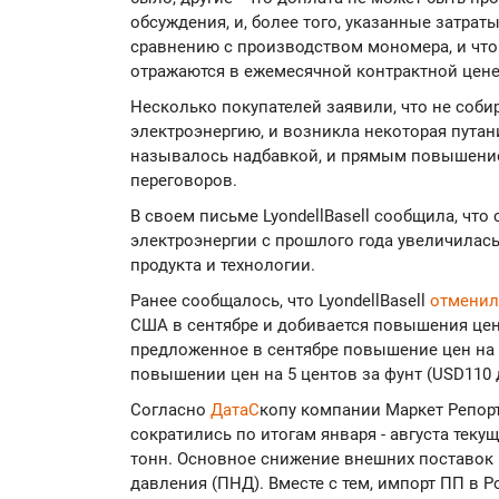
обсуждения, и, более того, указанные затра
сравнению с производством мономера, и что 
отражаются в ежемесячной контрактной цене
Несколько покупателей заявили, что не соби
электроэнергию, и возникла некоторая путан
называлось надбавкой, и прямым повышение
переговоров.
В своем письме LyondellBasell сообщила, что
электроэнергии с прошлого года увеличилась 
продукта и технологии.
Ранее сообщалось, что LyondellBasell
отмени
США в сентябре и добивается повышения цен в
предложенное в сентябре повышение цен на 
повышении цен на 5 центов за фунт (USD110 д
Согласно
ДатаС
копу компании Маркет Репор
сократились по итогам января - августа текущ
тонн. Основное снижение внешних поставок
давления (ПНД). Вместе с тем, импорт ПП в 