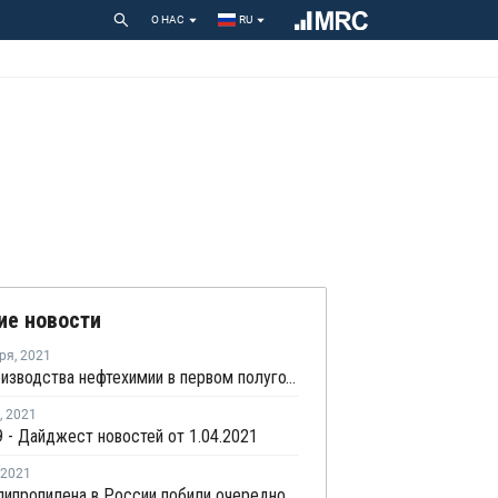
О НАС
RU
ие новости
ря
,
2021
Рост производства нефтехимии в первом полугодии в ЕС составил 7,5%
,
2021
 - Дайджест новостей от 1.04.2021
2021
Цены полипропилена в России побили очередной рекорд