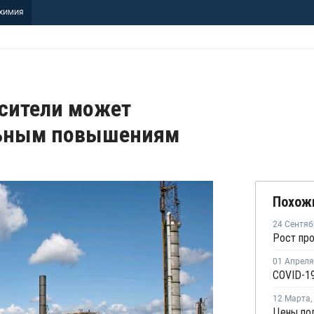
ХИМИЯ
осители может
льным повышениям
Похож
24 Сентяб
01 Апреля
COVID-19
12 Марта
,