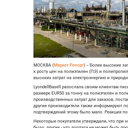
МОСКВА (
Маркет Репорт
) -- Более высокие з
к росту цен на полиэтилен (ПЭ) и полипропи
высоких затрат на электроэнергию и природ
LyondellBasell разослала своим клиентам пи
размере EUR50 за тонну на полиэтилен и по
производственных затрат для заказов, пост
другие производители также информируют пот
подтверждений этому было мало. Реакция по
Некоторые покупатели утверждали, что при н
было, другие - что доплата не может быть п