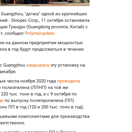
c Guangzhou, "дочка" одной из крупнейших
й - Sinopec Corp., 11 октября остановила
ии Гуандун (Guangdong province, Китай) с
от, сообщил
Polymerupdate
.
тия на данном предприятии мощностью
ена в год будут продолжаться в течение
ec Guangzhou
закрывала
эту установку на
декабря.
вые числа ноября 2020 года
проводила
 полиэтилена (ЛПНП) на той же
 тыс. тонн в год, а с 9 октября по
де
по выпуску полипропилена (ПП)
н ПП в год (120 и 200 тыс. тонн в год).
рьевыми компонентами для производства
тветственно.