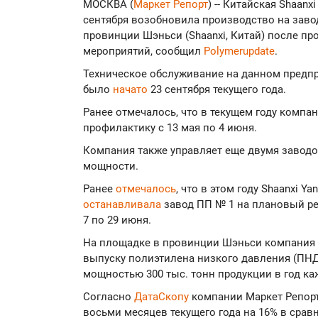
МОСКВА (
Маркет Репорт
) -- Китайская Shaanxi
сентября возобновила производство на заво
провинции Шэньси (Shaanxi, Китай) после п
мероприятий, сообщил
Polymerupdate
.
Техническое обслуживание на данном предпр
было
начато
23 сентября текущего года.
Ранее отмечалось, что в текущем году компа
профилактику с 13 мая по 4 июня.
Компания также управляет еще двумя завод
мощности.
Ранее
отмечалось
, что в этом году Shaanxi Ya
останавливала
завод ПП № 1 на плановый рем
7 по 29 июня.
На площадке в провинции Шэньси компания 
выпуску полиэтилена низкого давления (ПНД
мощностью 300 тыс. тонн продукции в год к
Согласно
ДатаСкопу
компании Маркет Репорт
восьми месяцев текущего года на 16% в срав