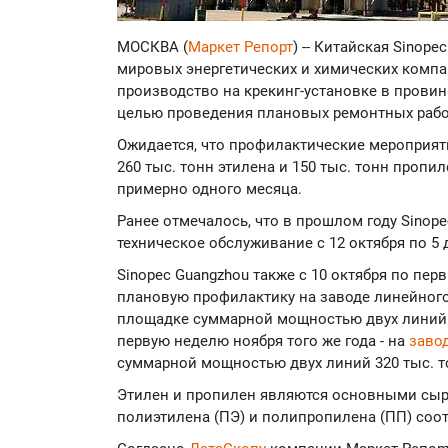
МОСКВА (
Маркет Репорт
) -- Китайская Sinope
мировых энергетических и химических компани
производство на крекинг-установке в провинц
целью проведения плановых ремонтных раб
Ожидается, что профилактические мероприя
260 тыс. тонн этилена и 150 тыс. тонн пропил
примерно одного месяца.
Ранее отмечалось, что в прошлом году Sinop
техническое обслуживание с 12 октября по 5 
Sinopec Guangzhou также с 10 октября по пер
плановую профилактику на заводе линейного
площадке суммарной мощностью двух линий 220
первую неделю ноября того же года - на
заво
суммарной мощностью двух линий 320 тыс. тон
Этилен и пропилен являются основными сы
полиэтилена (ПЭ) и полипропилена (ПП) соо