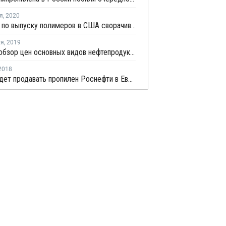
я
,
2020
Проекты по выпуску полимеров в США сворачиваются на фоне снижения рентабельности
ля
,
2019
Краткий обзор цен основных видов нефтепродуктов в Европе на прошлой неделе
2018
HELM будет продавать пропилен Роснефти в Европе