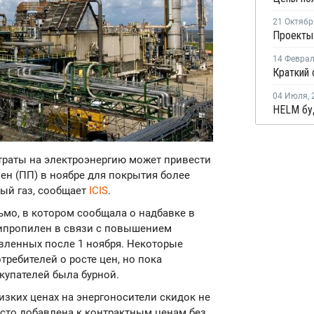
21 Октябр
14 Февра
04 Июля
,
атраты на электроэнергию может привести
лен (ПП) в ноябре для покрытия более
ный газ, сообщает
ICIS
.
сьмо, в котором сообщала о надбавке в
липропилен в связи с повышением
авленных после 1 ноября. Некоторые
ребителей о росте цен, но пока
купателей была бурной.
изких ценах на энергоносители скидок не
росто добавлена к контрактным ценам без