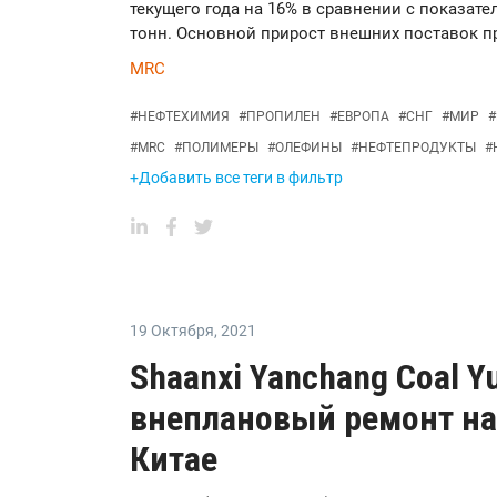
текущего года на 16% в сравнении с показате
тонн. Основной прирост внешних поставок 
MRC
#
НЕФТЕХИМИЯ
#
ПРОПИЛЕН
#
ЕВРОПА
#
СНГ
#
МИР
#
#
MRC
#
ПОЛИМЕРЫ
#
ОЛЕФИНЫ
#
НЕФТЕПРОДУКТЫ
#
+Добавить все теги в фильтр
19 Октября
,
2021
Shaanxi Yanchang Coal Y
внеплановый ремонт на
Китае