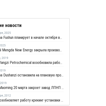
ие новости
ря
,
2025
PetroChina Fushun планирует в начале октября возобновить производство ПНД в Фушуне
2025
China Coal Mengda New Energy закрыла производство олефинов на ремонт
я
,
2019
Sinopec Yangzi Petrochemical возобновила работу линии ПНД № 1 в Нанкине после планового ремонта
2019
PetroChina Dushanzi остановила на плановую профилактику линию ПНД/ЛПНП № 1 в провинции Синьцзян
2019
Sinopec Maoming 20 марта закроет завод ЛПНП в Китае на плановую профилактику
ря
,
2012
SSTPC возобновляет работу крекинг-установки в Китае