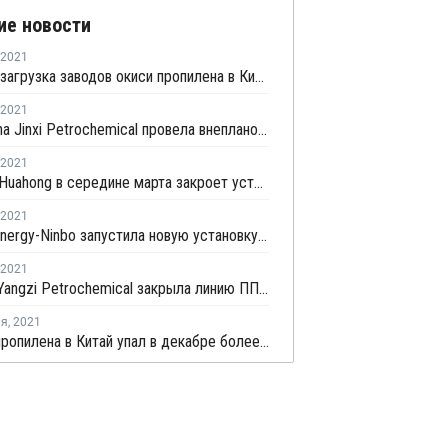
ие новости
2021
Средняя загрузка заводов окиси пропилена в Китае снизилась в конце февраля на 2,3%
2021
PetroChina Jinxi Petrochemical провела внеплановую профилактику на заводе ПП в Ляонине
2021
Zhejiang Huahong в середине марта закроет установку дегидрирования пропана в Китае на плановый ремонт
2021
Oriental Energy-Ninbo запустила новую установку дегидрирования пропана в Нинбо
2021
Sinopec Yangzi Petrochemical закрыла линию ПП № 2 в Нанкине на плановый ремонт
ля
,
2021
Импорт пропилена в Китай упал в декабре более чем на треть