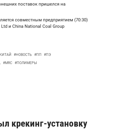
 внешних поставок пришелся на
 является совместным предприятием (70:30)
Ltd и China National Coal Group
КИТАЙ
#
НОВОСТЬ
#
ПП
#
ПЭ
L
#
MRC
#
ПОЛИМЕРЫ
ыл крекинг-установку