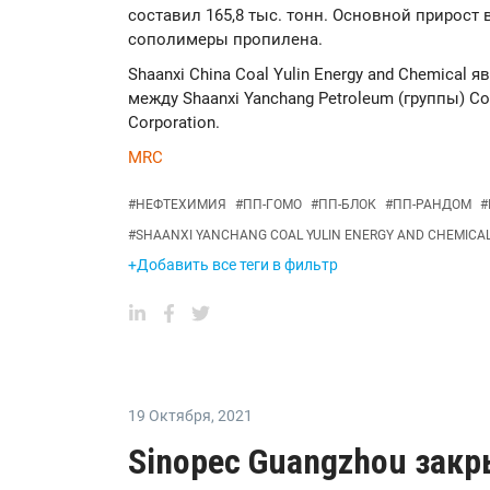
составил 165,8 тыс. тонн. Основной прирост
сополимеры пропилена.
Shaanxi China Coal Yulin Energy and Chemical
между Shaanxi Yanchang Petroleum (группы) Co 
Corporation.
MRC
#
НЕФТЕХИМИЯ
#
ПП-ГОМО
#
ПП-БЛОК
#
ПП-РАНДОМ
#
#
SHAANXI YANCHANG COAL YULIN ENERGY AND CHEMICA
+Добавить все теги в фильтр
19 Октября
,
2021
Sinopec Guangzhou закр