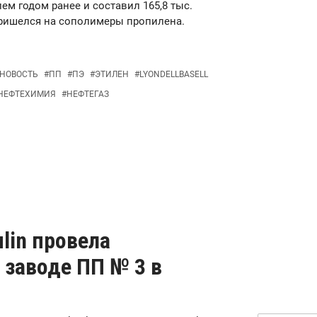
лем годом ранее и составил 165,8 тыс.
пришелся на сополимеры пропилена.
НОВОСТЬ
#
ПП
#
ПЭ
#
ЭТИЛЕН
#
LYONDELLBASELL
НЕФТЕХИМИЯ
#
НЕФТЕГАЗ
ulin провела
 заводе ПП № 3 в