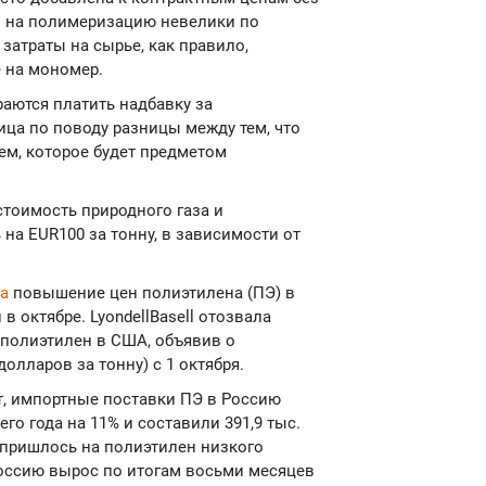
ты на полимеризацию невелики по
затраты на сырье, как правило,
 на мономер.
раются платить надбавку за
ица по поводу разницы между тем, что
м, которое будет предметом
 стоимость природного газа и
на EUR100 за тонну, в зависимости от
ла
повышение цен полиэтилена (ПЭ) в
 октябре. LyondellBasell отозвала
полиэтилен в США, объявив о
олларов за тонну) с 1 октября.
т, импортные поставки ПЭ в Россию
его года на 11% и составили 391,9 тыс.
 пришлось на полиэтилен низкого
Россию вырос по итогам восьми месяцев