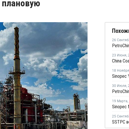
а плановую
Похож
26 Сентяб
23 Июня
,
18 Ноябр
30 Июля
,
19 Марта
,
25 Сентяб