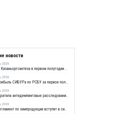
ие новости
а
,
2026
Прибыль Казаньоргсинтеза в первом полугодии сократилась более чем в 2 раза
а
,
2026
Чистая прибыль СИБУРа по РСБУ за первое полугодие сократилась в 3,6 раза
а
,
2026
ЕЭК прекратила антидемпинговые расследования против ПЭ и ПП из Азербайджана и Туркменистана
а
,
2026
Новый регламент по химпродукции вступит в силу в сентябре 2027 года