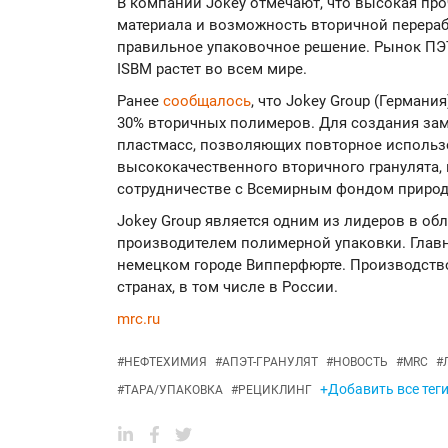
В компании Jokey отмечают, что высокая про
материала и возможность вторичной перераб
правильное упаковочное решение. Рынок ПЭ
ISBM растет во всем мире.
Ранее
сообщалось
, что Jokey Group (Германи
30% вторичных полимеров. Для создания за
пластмасс, позволяющих повторное использ
высококачественного вторичного гранулята,
сотрудничестве с Всемирным фондом природ
Jokey Group является одним из лидеров в об
производителем полимерной упаковки. Главн
немецком городе Випперфюрте. Производство
странах, в том числе в России.
mrc.ru
#
НЕФТЕХИМИЯ
#
АПЭТ-ГРАНУЛЯТ
#
НОВОСТЬ
#
MRC
#
+Добавить все теги
#
ТАРА/УПАКОВКА
#
РЕЦИКЛИНГ