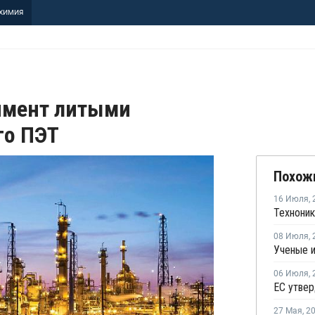
ХИМИЯ
имент литыми
го ПЭТ
Похож
16 Июля
,
08 Июля
,
06 Июля
,
27 Мая
,
2