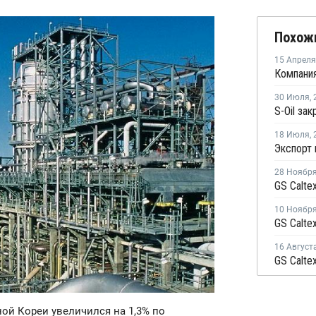
Похож
15 Апреля
30 Июля
,
18 Июля
,
28 Ноябр
10 Ноябр
16 Август
ной Кореи увеличился на 1,3% по