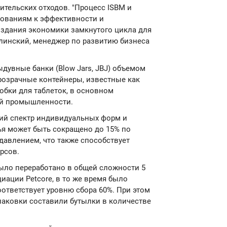
ительских отходов. "Процесс ISBM и
ованиям к эффективности и
оздания экономики замкнутого цикла для
улинский, менеджер по развитию бизнеса
ыдувные банки (Blow Jars, JBJ) объемом
прозрачные контейнеры, известные как
обки для таблеток, в основном
ой промышленности.
кий спектр индивидуальных форм и
ья может быть сокращено до 15% по
авлением, что также способствует
рсов.
было переработано в общей сложности 5
ации Petcore, в то же время было
оответствует уровню сбора 60%. При этом
аковки составили бутылки в количестве