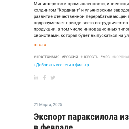
Министерством промышленности, инвестиций
холдингом "Кордиант" и ульяновским заводом
развитие отечественной перерабатывающей
подразумевает прежде всего сотрудничество 
продукции, в том числе инновационных тип
свойствами, которая будет выпускаться на у
mrc.ru
#
НЕФТЕХИМИЯ
#
РОССИЯ
#
НОВОСТЬ
#
MRC
#
КОРДИА
+Добавить все теги в фильтр
21 Марта
,
2025
Экспорт параксилола и
в феврале