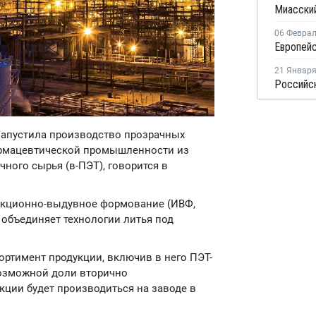
06 Февра
21 Январ
 запустила производство прозрачных
армацевтической промышленности из
ного сырья (в-ПЭТ), говорится в
екционно-выдувное формование (ИВФ,
ый объединяет технологии литья под
ортимент продукции, включив в него ПЭТ-
возможной доли вторично
кции будет производиться на заводе в