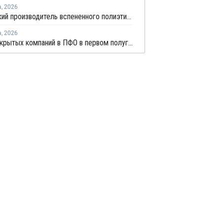
а
,
2026
Удмуртский производитель вспененного полиэтилена нарастит выпуск на 15%
а
,
2026
Число закрытых компаний в ПФО в первом полугодии 2026 года вдвое превысило число новых