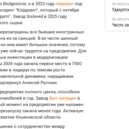
Bridgestone, а в 2023 году
перешел
под
06 Август
олдинг "Кордиант", который с октября
упп". Завод Gislaved в 2025 году
06 Август
кого сырья.
 перезапущены все бывшие иностранные
на из-за санкций. В их числе шинный
 на нем имеет большое значение, потому
 уже сейчас трудятся на предприятии. Для
овые инвестиции в модернизацию
м 2024 года заняла первое место в ПФО
кже в лидерах по темпам роста
ложительной динамики, наращиваем
дчеркнул Алексей Русских.
предприятие полного цикла, способное
томобилей в год. Завод
был запущен
в
ный момент на предприятии уже налажен
резапуску заняла менее года. Активную
звития Ульяновской области.
шение о сотрудничестве между