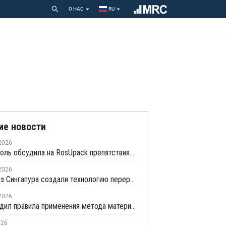
О НАС
RU
ие новости
2026
Технониколь обсудила на RosUpack препятствия в переработке ПЭТ
2026
Ученые из Сингапура создали технологию переработки смешанного пластика без участия растворителя
2026
ЕС утвердил правила применения метода материального баланса для химической переработки ПЭТ-бутылок
026