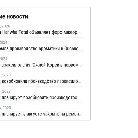
ие новости
,
2026
Компания Hanwha Total объявляет форс-мажор в отношении поставок параксилола
2024
S-Oil закрыла производство ароматики в Онсане после пожара
2024
Экспорт параксилола из Южной Кореи в первом полугодии снизился из-за роста внутренних поставок в Китае
я
,
2023
GS Caltex возобновила производство параксилола на линии №3 в Йосу
я
,
2023
GS Caltex планирует возобновить производство параксилола на линии №3 в Йосу
а
,
2023
GS Caltex планирует в августе закрыть на ремонт линию №2 по выпуску параксилола в Йосу