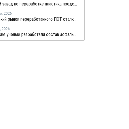
Миасский завод по переработке пластика представил готовую продукцию
ля
,
2026
Европейский рынок переработанного ПЭТ сталкивается с критическим рыночным давлением
я
,
2026
Российские ученые разработали состав асфальтобетона с добавлением бутылочного пластика