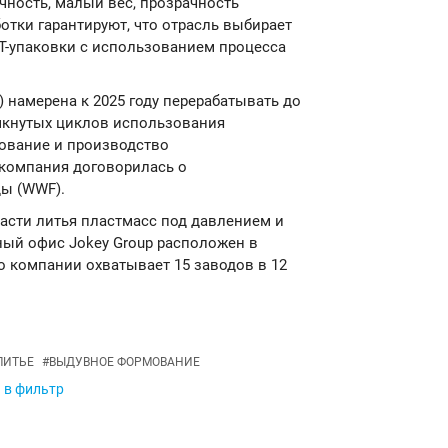
чность, малый вес, прозрачность
отки гарантируют, что отрасль выбирает
Т-упаковки с использованием процесса
я) намерена к 2025 году перерабатывать до
мкнутых циклов использования
ование и производство
 компания договорилась о
ы (WWF).
ласти литья пластмасс под давлением и
ый офис Jokey Group расположен в
 компании охватывает 15 заводов в 12
ЛИТЬЕ
#
ВЫДУВНОЕ ФОРМОВАНИЕ
 в фильтр