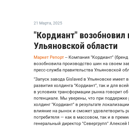
21 Марта
,
2025
"Кордиант" возобновил
Ульяновской области
Маркет Репорт
-- Компания "Кордиант" (бренд
возобновила производство шин на своем зав
пресс-служба правительства Ульяновской обл
"Запуск завода Gislaved в Ульяновске имеет 
развития холдинга "Кордиант", так и для все
в условиях трансформации рынка говорит о
потенциале. Мы уверены, что при поддержке
холдинг "Кордиант" в результате локализац
влияние на рынок и сможет удовлетворить р
потребителя — как в массовом, так и в прем
генеральный директор "Севергрупп" Алексей