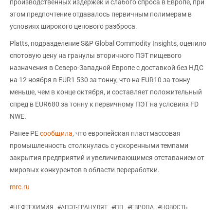
производственных издержек и слабого спроса в Европе, при
этом предпочтение отдавалось первичным полимерам в
условиях широкого ценового разброса.
Platts, подразделение S&P Global Commodity Insights, оценило
спотовую цену на гранулы вторичного ПЭТ пищевого
назначения в Северо-Западной Европе с доставкой без НДС
на 12 ноября в EUR1 530 за тонну, что на EUR10 за тонну
меньше, чем в конце октября, и составляет положительный
спред в EUR680 за тонну к первичному ПЭТ на условиях FD
NWE.
Ранее PE
сообщила
, что европейская пластмассовая
промышленность столкнулась с ускоренными темпами
закрытия предприятий и увеличивающимся отставанием от
мировых конкурентов в области переработки.
mrc.ru
#
НЕФТЕХИМИЯ
#
АПЭТ-ГРАНУЛЯТ
#
ПП
#
ЕВРОПА
#
НОВОСТЬ