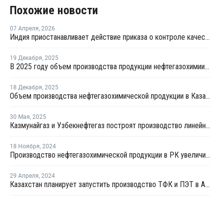
Похожие новости
07 Апреля
,
2026
Индия приостанавливает действие приказа о контроле качества импорта линейного алкилбензола из-за сбоев в глобальной цепочке поставок
19 Декабря
,
2025
В 2025 году объем производства продукции нефтегазохимии в Казахстане вырос на 12%
18 Декабря
,
2025
Объем производства нефтегазохимической продукции в Казахстане увеличился на 12%
30 Мая
,
2025
Казмунайгаз и Узбекнефтегаз построят производство линейного алкилбензола
18 Ноября
,
2024
Производство нефтегазохимической продукции в РК увеличилось на 171,2%
29 Апреля
,
2024
Казахстан планирует запустить производство ТФК и ПЭТ в Атырау в 2029 году