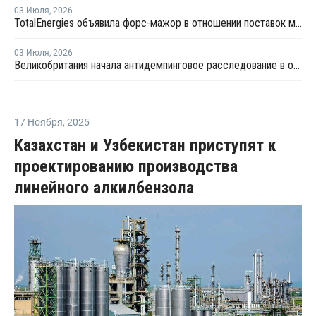
03 Июля
,
2026
TotalEnergies объявила форс-мажор в отношении поставок металлоценового ПЭ в Бельгии
03 Июля
,
2026
Великобритания начала антидемпинговое расследование в отношении импорта ЛПНП из США
17 Ноября
,
2025
Казахстан и Узбекистан приступят к
проектированию производства
линейного алкилбензола