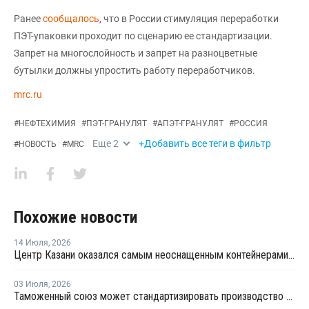
Ранее
сообщалось
, что в России стимуляция переработки
ПЭТ-упаковки проходит по сценарию ее стандартизации.
Запрет на многослойность и запрет на разноцветные
бутылки должны упростить работу переработчиков.
mrc.ru
#
НЕФТЕХИМИЯ
#
ПЭТ-ГРАНУЛЯТ
#
АПЭТ-ГРАНУЛЯТ
#
РОССИЯ
Еще
2
+Добавить все теги в фильтр
#
НОВОСТЬ
#
MRC
Похожие новости
14 Июля
,
2026
Центр Казани оказался самым неоснащенным контейнерами раздельного сбора отходов
03 Июля
,
2026
Таможенный союз может стандартизировать производство ПЭТ-тары по примеру России