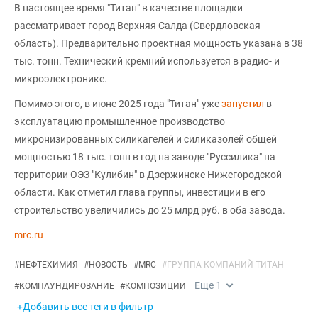
В настоящее время "Титан" в качестве площадки
рассматривает город Верхняя Салда (Свердловская
область). Предварительно проектная мощность указана в 38
тыс. тонн. Технический кремний используется в радио- и
микроэлектронике.
Помимо этого, в июне 2025 года "Титан" уже
запустил
в
эксплуатацию промышленное производство
микронизированных силикагелей и силиказолей общей
мощностью 18 тыс. тонн в год на заводе "Руссилика" на
территории ОЭЗ "Кулибин" в Дзержинске Нижегородской
области. Как отметил глава группы, инвестиции в его
строительство увеличились до 25 млрд руб. в оба завода.
mrc.ru
#
НЕФТЕХИМИЯ
#
НОВОСТЬ
#
MRC
#
ГРУППА КОМПАНИЙ ТИТАН
Еще
1
#
КОМПАУНДИРОВАНИЕ
#
КОМПОЗИЦИИ
+Добавить все теги в фильтр