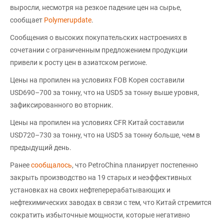
выросли, несмотря на резкое падение цен на сырье,
сообщает
Polymerupdate
.
Сообщения о высоких покупательских настроениях в
сочетании с ограниченным предложением продукции
привели к росту цен в азиатском регионе.
Цены на пропилен на условиях FOB Корея составили
USD690–700 за тонну, что на USD5 за тонну выше уровня,
зафиксированного во вторник.
Цены на пропилен на условиях CFR Китай составили
USD720–730 за тонну, что на USD5 за тонну больше, чем в
предыдущий день.
Ранее
сообщалось
, что PetroChina планирует постепенно
закрыть производство на 19 старых и неэффективных
установках на своих нефтеперерабатывающих и
нефтехимических заводах в связи с тем, что Китай стремится
сократить избыточные мощности, которые негативно