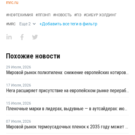
mrc.ru
#
НЕФТЕХИМИЯ
#
ЛПЭНП
#
НОВОСТЬ
#
ПЭ
#
СИБУР ХОЛДИНГ
Еще
2
+Добавить все теги в фильтр
#
MRC
Похожие новости
29 Июля
,
2026
Мировой рынок полиэтилена: снижение европейских котировок и перестройка ценового диапазона в Китае
17 Июля
,
2026
Hera расширяет присутствие на европейском рынке переработки пластика благодаря приобретению в Польше
15 Июля
,
2026
Пленочные марки в лидерах, выдувные — в аутсайдерах: июльские цены на полиэтилен на ключевых рынках Азии
07 Июля
,
2026
Мировой рынок термоусадочных пленок к 2035 году может вырасти на 70%