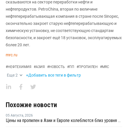
сказываются на секторе переработки нефти и
нефтепродуктов. PetroChina, вторая по величине
нефтеперерабатывающая компания в стране после Sinopec,
окончательно закроет старую нефтеперерабатывающую и
химическую установку, не соответствующую стандартам
безопасности, и закроет ещё 18 установок, эксплуатируемых
более 20 лет.
mrc.ru
#
НЕФТЕХИМИЯ
#
АЗИЯ
#
НОВОСТЬ
#
ПП
#
ПРОПИЛЕН
#
MRC
Еще
2
+Добавить все теги в фильтр
Похожие новости
05 Августа
,
2026
Цены на пропилен в Азии и Европе колеблются близ уровня в USD1000