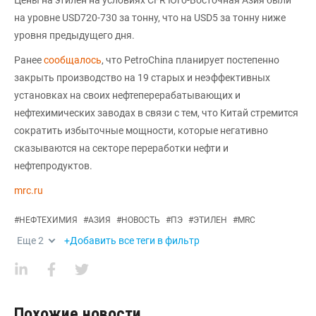
на уровне USD720-730 за тонну, что на USD5 за тонну ниже
уровня предыдущего дня.
Ранее
сообщалось
, что PetroChina планирует постепенно
закрыть производство на 19 старых и неэффективных
установках на своих нефтеперерабатывающих и
нефтехимических заводах в связи с тем, что Китай стремится
сократить избыточные мощности, которые негативно
сказываются на секторе переработки нефти и
нефтепродуктов.
mrc.ru
#
НЕФТЕХИМИЯ
#
АЗИЯ
#
НОВОСТЬ
#
ПЭ
#
ЭТИЛЕН
#
MRC
Еще
2
+Добавить все теги в фильтр
Похожие новости