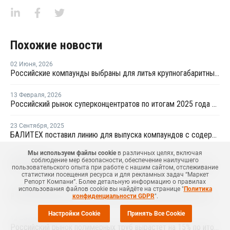
Похожие новости
02 Июня
,
2026
Российские компаунды выбраны для литья крупногабаритных автокомпонентов BELGEE
13 Февраля
,
2026
Российский рынок суперконцентратов по итогам 2025 года сократился на 6%
23 Сентября
,
2025
БАЛИТЕХ поставил линию для выпуска компаундов с содержанием стекловолокна до 35%
Мы используем файлы cookie
в различных целях, включая
12 Мая
,
2025
соблюдение мер безопасности, обеспечение наилучшего
Domo Chemicals нарастила мощности по компаундированию в Индии
пользовательского опыта при работе с нашим сайтом, отслеживание
статистики посещения ресурса и для рекламных задач “Маркет
Репорт Компани”. Более детальную информацию о правилах
18 Июля
,
2024
использования файлов cookie вы найдёте на странице "
Политика
В России резиновые и пластмассовые изделия выросли в цене на 8,3%
конфиденциальности GDPR
".
Настройки Cookie
Принять Все Cookie
12 Сентября
,
2023
Российский рынок полимерных труб вырастет на 15% по итогам 2023 года - Полипластик