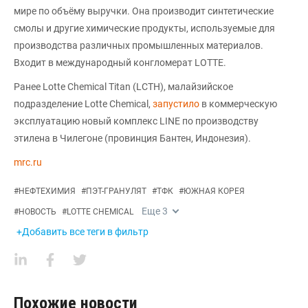
мире по объёму выручки. Она производит синтетические
смолы и другие химические продукты, используемые для
производства различных промышленных материалов.
Входит в международный конгломерат LOTTE.
Ранее Lotte Chemical Titan (LCTH), малайзийское
подразделение Lotte Chemical,
запустило
в коммерческую
эксплуатацию новый комплекс LINE по производству
этилена в Чилегоне (провинция Бантен, Индонезия).
mrc.ru
#
НЕФТЕХИМИЯ
#
ПЭТ-ГРАНУЛЯТ
#
ТФК
#
ЮЖНАЯ КОРЕЯ
Еще
3
#
НОВОСТЬ
#
LOTTE CHEMICAL
+Добавить все теги в фильтр
Похожие новости