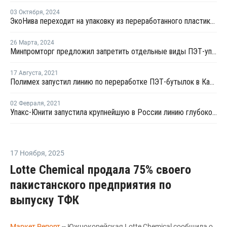
03 Октября
,
2024
ЭкоНива переходит на упаковку из переработанного пластика для молочной продукции
26 Марта
,
2024
Минпромторг предложил запретить отдельные виды ПЭТ-упаковки с 1 сентября
17 Августа
,
2021
Полимех запустил линию по переработке ПЭТ-бутылок в Казахстане
02 Февраля
,
2021
Упакс-Юнити запустила крупнейшую в России линию глубокой переработки ПЭТ
17 Ноября
,
2025
Lotte Chemical продала 75% своего
пакистанского предприятия по
выпуску ТФК
Маркет Репорт
-- Южнокорейская Lotte Chemical сообщила о