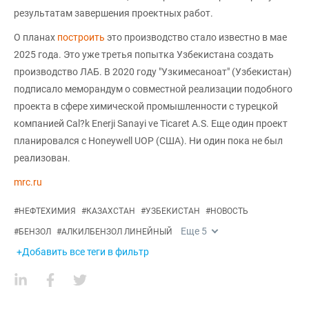
результатам завершения проектных работ.
О планах
построить
это производство стало известно в мае
2025 года. Это уже третья попытка Узбекистана создать
производство ЛАБ. В 2020 году "Узкимесаноат" (Узбекистан)
подписало меморандум о совместной реализации подобного
проекта в сфере химической промышленности с турецкой
компанией Cal?k Enerji Sanayi ve Ticaret A.S. Еще один проект
планировался с Honeywell UOP (США). Ни один пока не был
реализован.
mrc.ru
#
НЕФТЕХИМИЯ
#
КАЗАХСТАН
#
УЗБЕКИСТАН
#
НОВОСТЬ
Еще
5
#
БЕНЗОЛ
#
АЛКИЛБЕНЗОЛ ЛИНЕЙНЫЙ
+Добавить все теги в фильтр