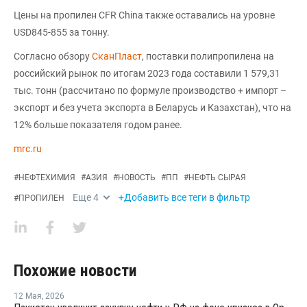
Цены на пропилен CFR China также оставались на уровне
USD845-855 за тонну.
Согласно обзору
СканПласт
, поставки полипропилена на
российский рынок по итогам 2023 года составили 1 579,31
тыс. тонн (рассчитано по формуле производство + импорт –
экспорт и без учета экспорта в Беларусь и Казахстан), что на
12% больше показателя годом ранее.
mrc.ru
#
НЕФТЕХИМИЯ
#
АЗИЯ
#
НОВОСТЬ
#
ПП
#
НЕФТЬ СЫРАЯ
Еще
4
+Добавить все теги в фильтр
#
ПРОПИЛЕН
Похожие новости
12 Мая
,
2026