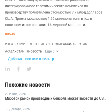
интегрированного газохимического комплекса по
производству полиэтилена стоимостью 7,7 млрд долларов
США. Проект мощностью 1,25 миллиона тонн в год в
конечном итоге составит 1% мировой мощности.
mrc.ru
#
НЕФТЕХИМИЯ
#
ПЭТ-ГРАНУЛЯТ
#
ПАРАКСИЛОЛ
#
ТФК
Еще
6
#
КАЗАХСТАН
#
НОВОСТЬ
+Добавить все теги в фильтр
Похожие новости
29 Июля
,
2026
Мировой рынок производных бензола может вырасти до USD69,3 млрд к 2032 году за счет спроса на стирольные полимеры
19 Декабря
,
2025