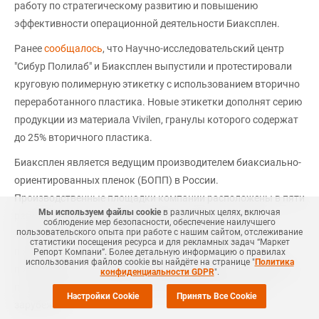
работу по стратегическому развитию и повышению
эффективности операционной деятельности Биаксплен.
Ранее
сообщалось
, что Научно-исследовательский центр
"Сибур Полилаб" и Биаксплен выпустили и протестировали
круговую полимерную этикетку с использованием вторично
переработанного пластика. Новые этикетки дополнят серию
продукции из материала Vivilen, гранулы которого содержат
до 25% вторичного пластика.
Биаксплен является ведущим производителем биаксиально-
ориентированных пленок (БОПП) в России.
Производственные площадки компании расположены в пяти
Мы используем файлы cookie
в различных целях, включая
регионах России: Новокуйбышевске, Курске, Балахне,
соблюдение мер безопасности, обеспечение наилучшего
пользовательского опыта при работе с нашим сайтом, отслеживание
Железнодорожном и Томске. Суммарная мощность
статистики посещения ресурса и для рекламных задач “Маркет
предприятий позволяет выпускать более 160 тыс. тонн
Репорт Компани”. Более детальную информацию о правилах
использования файлов cookie вы найдёте на странице "
Политика
продукции в год. Компания активно развивает экспортные
конфиденциальности GDPR
".
поставки пленок на рынок стран ближнего и дальнего
Настройки Cookie
Принять Все Cookie
зарубежья.