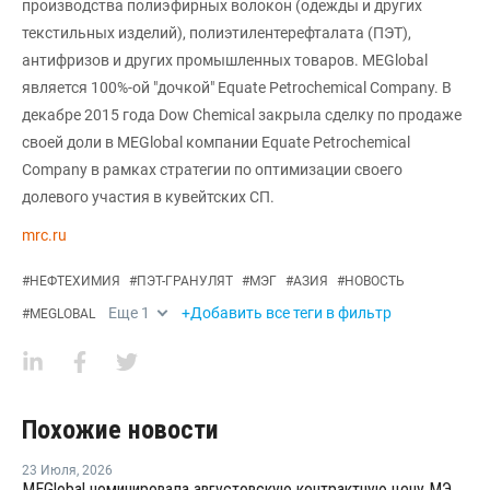
производства полиэфирных волокон (одежды и других
текстильных изделий), полиэтилентерефталата (ПЭТ),
антифризов и других промышленных товаров. MEGlobal
является 100%-ой "дочкой" Equate Petrochemical Company. В
декабре 2015 года Dow Chemical закрыла сделку по продаже
своей доли в MEGlobal компании Equate Petrochemical
Company в рамках стратегии по оптимизации своего
долевого участия в кувейтских СП.
mrc.ru
#
НЕФТЕХИМИЯ
#
ПЭТ-ГРАНУЛЯТ
#
МЭГ
#
АЗИЯ
#
НОВОСТЬ
Еще
1
+Добавить все теги в фильтр
#
MEGLOBAL
Похожие новости
23 Июля
,
2026
MEGlobal номинировала августовскую контрактную цену МЭГ для Азии