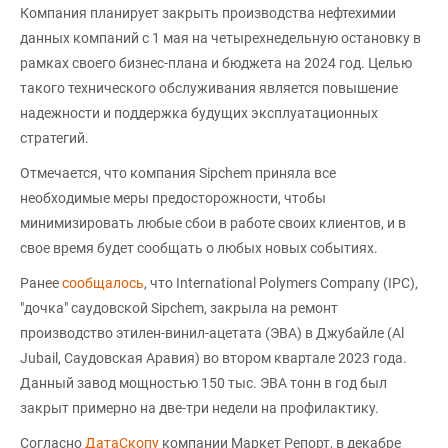
Компания планирует закрыть производства нефтехимии
данных компаний с 1 мая на четырехнедельную остановку в
рамках своего бизнес-плана и бюджета на 2024 год. Целью
такого технического обслуживания является повышение
надежности и поддержка будущих эксплуатационных
стратегий.
Отмечается, что компания Sipchem приняла все
необходимые меры предосторожности, чтобы
минимизировать любые сбои в работе своих клиентов, и в
свое время будет сообщать о любых новых событиях.
Ранее
сообщалось
, что International Polymers Company (IPC),
"дочка" саудовской Sipchem, закрыла на ремонт
производство этилен-винил-ацетата (ЭВА) в Джубайле (Al
Jubail, Саудовская Аравия) во втором квартале 2023 года.
Данный завод мощностью 150 тыс. ЭВА тонн в год был
закрыт примерно на две-три недели на профилактику.
Согласно
ДатаСкопу
компании Маркет Репорт, в декабре