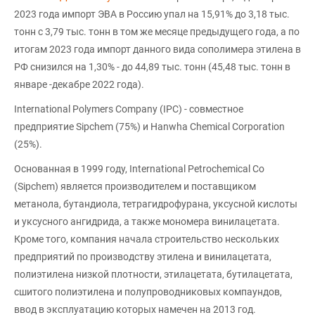
2023 года импорт ЭВА в Россию упал на 15,91% до 3,18 тыс.
тонн с 3,79 тыс. тонн в том же месяце предыдущего года, а по
итогам 2023 года импорт данного вида сополимера этилена в
РФ снизился на 1,30% - до 44,89 тыс. тонн (45,48 тыс. тонн в
январе -декабре 2022 года).
International Polymers Company (IPC) - совместное
предприятие Sipchem (75%) и Hanwha Chemical Corporation
(25%).
Основанная в 1999 году, International Petrochemical Co
(Sipchem) является производителем и поставщиком
метанола, бутандиола, тетрагидрофурана, уксусной кислоты
и уксусного ангидрида, а также мономера винилацетата.
Кроме того, компания начала строительство нескольких
предприятий по производству этилена и винилацетата,
полиэтилена низкой плотности, этилацетата, бутилацетата,
сшитого полиэтилена и полупроводниковых компаундов,
ввод в эксплуатацию которых намечен на 2013 год.