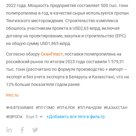
2022 года. Мощность предприятия составляет 500 тыс. тонн
полипропилена в год, в качестве сырья используется пропан
Тенгизского месторождения. Строительство комплекса
обошлось участникам проекта в USD2,63 млрд, включая
договор на проектирование, закупки и строительство (EPC)
на общую сумму USD1,865 млрд.
Согласно обзору
СканПласт
, поставки полипропилена на
российский рынок по итогам 2023 года составили 1 579,31
тыс. тонн (рассчитано по формуле производство + импорт –
экспорт и без учета экспорта в Беларусь и Казахстан), что на
12% больше показателя годом ранее.
mrc.ru
#
НЕФТЕХИМИЯ
#
ПП-ГОМО
#
ПП-БЛОК
#
ПП-РАНДОМ
#
КАЗАХСТАН
Еще
5
+Добавить все теги в фильтр
#
ЕВРОПА