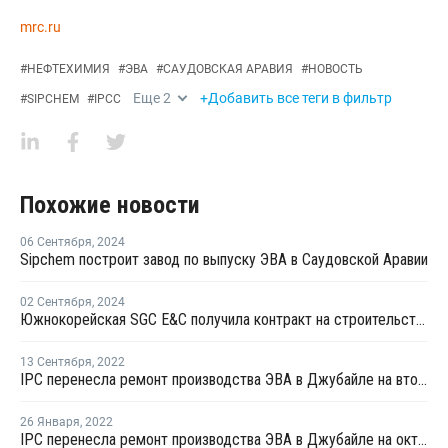
mrc.ru
#
НЕФТЕХИМИЯ
#
ЭВА
#
САУДОВСКАЯ АРАВИЯ
#
НОВОСТЬ
Еще
2
+Добавить все теги в фильтр
#
SIPCHEM
#
IPCC
Похожие новости
06 Сентября
,
2024
Sipchem построит завод по выпуску ЭВА в Саудовской Аравии
02 Сентября
,
2024
Южнокорейская SGC E&C получила контракт на строительство производства ЭВА и ПП
13 Сентября
,
2022
IPC перенесла ремонт производства ЭВА в Джубайле на второй квартал 2023 года
26 Января
,
2022
IPC перенесла ремонт производства ЭВА в Джубайле на октябрь