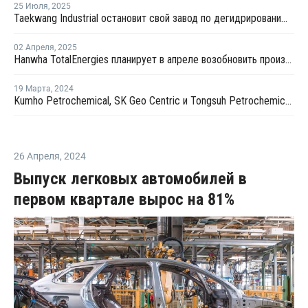
25 Июля
,
2025
Taekwang Industrial остановит свой завод по дегидрированию пропана в Южной Корее
02 Апреля
,
2025
Hanwha TotalEnergies планирует в апреле возобновить производство на крекинг-установке в Даэсане
19 Марта
,
2024
Kumho Petrochemical, SK Geo Centric и Tongsuh Petrochemical создадут цепочку поставок биомономеров
26 Апреля
,
2024
Выпуск легковых автомобилей в
первом квартале вырос на 81%