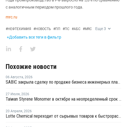
года промпроизводство в РФ выросло на 5,6% по сравнению
с аналогичным периодом прошлого года.
mrc.ru
Еще
3
#
НЕФТЕХИМИЯ
#
НОВОСТЬ
#
ПП
#
ПС
#
АБС
#
MRC
+Добавить все теги в фильтр
Похожие новости
06 Августа
,
2026
SABIC закрыла сделку по продаже бизнеса инженерных пластиков компании Mutares за USD450 млн
27 Июля
,
2026
Taiwan Styrene Monomer в октябре на неопределенный срок остановит установку EBSM
20 Апреля
,
2026
Lotte Chemical переходит от сырьевых товаров к быстрорастущим секторам