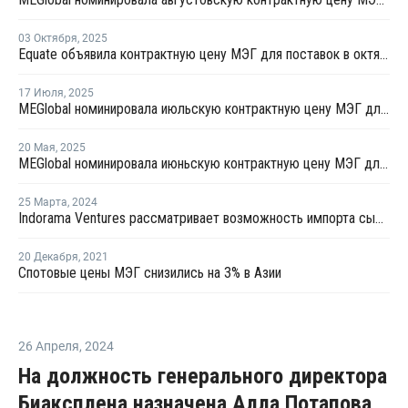
03 Октября
,
2025
Equate объявила контрактную цену МЭГ для поставок в октябре
17 Июля
,
2025
MEGlobal номинировала июльскую контрактную цену МЭГ для Азии
20 Мая
,
2025
MEGlobal номинировала июньскую контрактную цену МЭГ для Азии
25 Марта
,
2024
Indorama Ventures рассматривает возможность импорта сырья из Азии
20 Декабря
,
2021
Спотовые цены МЭГ снизились на 3% в Азии
26 Апреля
,
2024
На должность генерального директора
Биаксплена назначена Алла Потапова