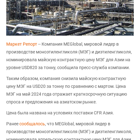
Маркет Репорт
-- Компания MEGlobal, мировой лидер в
производстве моноэтиленгликоля (МЭГ) и диэтиленгликоля,
номинировала майскую контрактную цену МЭГ для Азии на
уровне USD820 за тонну, сообщила пресс-служба компании.
Таким образом, компания снизила майскую контрактную
цену МЭГ на USD20 за тонну по сравнению с мартом. Цена
МЭГ на май 2024 года отражает краткосрочную ситуацию
спроса и предложения на азиатском рынке.
Цена была названа на условиях поставки CFR Азия.
Ранее
сообщалось
, что MEGlobal, мировой лидер в
производстве моноэтиленгликоля (МЭГ) и диэтиленгликоля,
номинировала апрельскую контрактную цену МЭГ для Азии