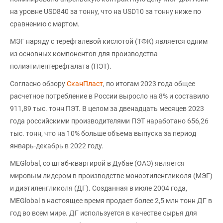
на уровне USD840 за тонну, что на USD10 за тонну ниже по
сравнению с мартом.
МЭГ наряду с терефталевой кислотой (ТФК) является одним
из основных компонентов для производства
полиэтилентерефталата (ПЭТ).
Согласно обзору
СканПласт
, по итогам 2023 года общее
расчетное потребление в России выросло на 8% и составило
911,89 тыс. тонн ПЭТ. В целом за двенадцать месяцев 2023
года российскими производителями ПЭТ наработано 656,26
тыс. тонн, что на 10% больше объема выпуска за период
январь-декабрь в 2022 году.
MEGlobal, со штаб-квартирой в Дубае (ОАЭ) является
мировым лидером в производстве моноэтиленгликоля (МЭГ)
и диэтиленгликоля (ДГ). Созданная в июле 2004 года,
MEGlobal в настоящее время продает более 2,5 млн тонн ДГ в
год во всем мире. ДГ используется в качестве сырья для