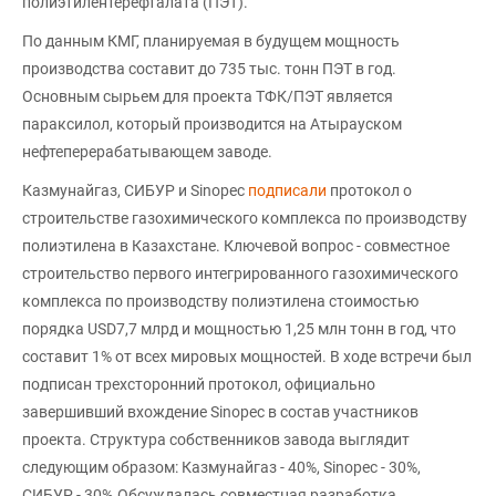
полиэтилентерефталата (ПЭТ).
По данным КМГ, планируемая в будущем мощность
производства составит до 735 тыс. тонн ПЭТ в год.
Основным сырьем для проекта ТФК/ПЭТ является
параксилол, который производится на Атырауском
нефтеперерабатывающем заводе.
Казмунайгаз, СИБУР и Sinopec
подписали
протокол о
строительстве газохимического комплекса по производству
полиэтилена в Казахстане. Ключевой вопрос - совместное
строительство первого интегрированного газохимического
комплекса по производству полиэтилена стоимостью
порядка USD7,7 млрд и мощностью 1,25 млн тонн в год, что
составит 1% от всех мировых мощностей. В ходе встречи был
подписан трехсторонний протокол, официально
завершивший вхождение Sinopec в состав участников
проекта. Структура собственников завода выглядит
следующим образом: Казмунайгаз - 40%, Sinopec - 30%,
СИБУР - 30%.Обсуждалась совместная разработка