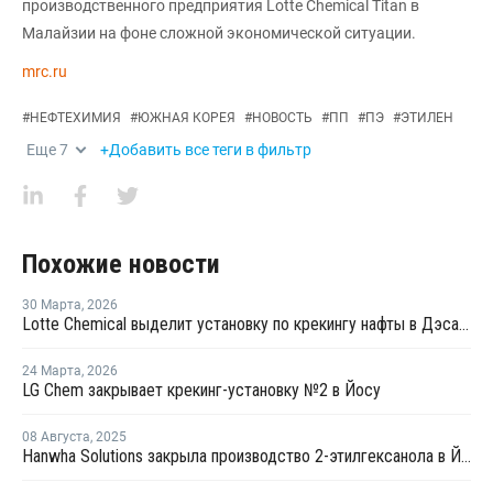
производственного предприятия Lotte Chemical Titan в
Малайзии на фоне сложной экономической ситуации.
mrc.ru
#
НЕФТЕХИМИЯ
#
ЮЖНАЯ КОРЕЯ
#
НОВОСТЬ
#
ПП
#
ПЭ
#
ЭТИЛЕН
Еще
7
+Добавить все теги в фильтр
Похожие новости
30 Марта
,
2026
Lotte Chemical выделит установку по крекингу нафты в Дэсане и объединится с HD Hyundai Chemical
24 Марта
,
2026
LG Chem закрывает крекинг-установку №2 в Йосу
08 Августа
,
2025
Hanwha Solutions закрыла производство 2-этилгексанола в Йосу