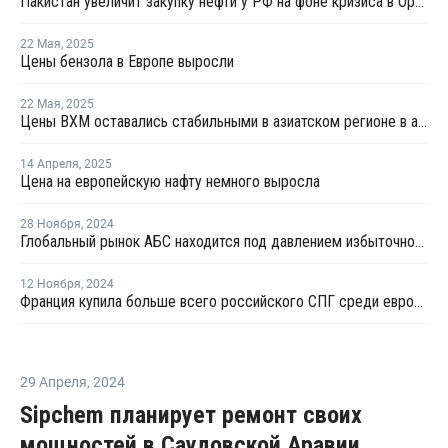
Пакистан увеличит закупку нефти у РФ на фоне кризиса в Ормузском проливе
22 Мая
,
2025
Цены бензола в Европе выросли
22 Мая
,
2025
Цены ВХМ оставались стабильными в азиатском регионе в апреле
14 Апреля
,
2025
Цена на европейскую нафту немного выросла
28 Ноября
,
2024
Глобальный рынок АБС находится под давлением избыточного предложения и слабого спроса
12 Ноября
,
2024
Франция купила больше всего российского СПГ среди европейцев в октябре
29 Апреля
,
2024
Sipchem планирует ремонт своих
мощностей в Саудовской Аравии