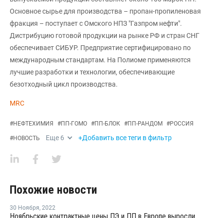
Основное сырье для производства – пропан-пропиленовая
фракция – поступает с Омского НПЗ "Газпром нефти".
Дистрибуцию готовой продукции на рынке РФ и стран СНГ
обеспечивает СИБУР. Предприятие сертифицировано по
международным стандартам. На Полиоме применяются
лучшие разработки и технологии, обеспечивающие
безотходный цикл производства.
MRC
#
НЕФТЕХИМИЯ
#
ПП-ГОМО
#
ПП-БЛОК
#
ПП-РАНДОМ
#
РОССИЯ
Еще
6
+Добавить все теги в фильтр
#
НОВОСТЬ
Похожие новости
30 Ноября
,
2022
Ноябрьские контрактные цены ПЭ и ПП в Европе выросли