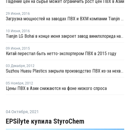
Падение цен на сырье может ограничить рост цен ПВХ в Азии
29 Июня
,
2016
Загрузка мощностей на заводах ПВХ и ВХМ компании Tianjin LG Bohai в Тяньцзине составляет 70%
10 Июня
,
2016
Tianjin LG Bohai в конце июня закроет завод винилхлорида на ремонт
09 Июня
,
2015
Китай перестал быть нетто-экспортером ПВХ в 2015 году
03 Декабря
,
2012
Suzhou Huasu Plastics закрыла производство ПВХ из-за нехватки сырья
05 Ноября
,
2012
Цены ПВХ в Азии снижаются на фоне низкого спроса
04 Октября
,
2021
EPSilyte купила StyroChem