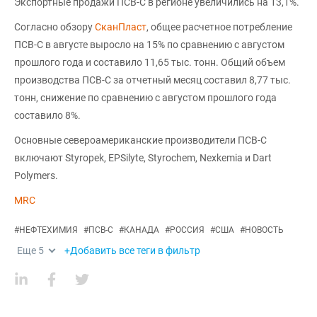
Экспортные продажи ПСВ-С в регионе увеличились на 13,1%.
Согласно обзору
СканПласт
, общее расчетное потребление
ПСВ-С в августе выросло на 15% по сравнению с августом
прошлого года и составило 11,65 тыс. тонн. Общий объем
производства ПСВ-С за отчетный месяц составил 8,77 тыс.
тонн, снижение по сравнению с августом прошлого года
составило 8%.
Основные североамериканские производители ПСВ-С
включают Styropek, EPSilyte, Styrochem, Nexkemia и Dart
Polymers.
MRC
#
НЕФТЕХИМИЯ
#
ПСВ-С
#
КАНАДА
#
РОССИЯ
#
США
#
НОВОСТЬ
Еще
5
+Добавить все теги в фильтр