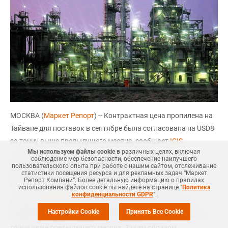
МОСКВА (
Маркет Репорт
) -- Контрактная цена пропилена на
Тайване для поставок в сентябре была согласована на USD8
за тонну выше предыдущего месяца, сообщает
ICIS
.
Мы используем файлы cookie
в различных целях, включая
Таким образом, контрактная цена пропилена в сентябре
соблюдение мер безопасности, обеспечение наилучшего
пользовательского опыта при работе с нашим сайтом, отслеживание
была согласована на уровне USD1 050 за тонну, DEL по
статистики посещения ресурса и для рекламных задач “Маркет
Репорт Компани”. Более детальную информацию о правилах
сравнению с USD1 042 за тонну, DEL месяцем ранее.
использования файлов cookie вы найдёте на странице "
Политика
конфиденциальности GDPR
".
Ранее
сообщалось
, что контрактная цена пропилена в
Настройки Cookie
Принять Все Cookie
Тайване для поставок в июле была согласована на USD5 за
тонну ниже предыдущего месяца. Таким образом,