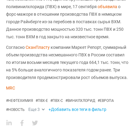
поливинилхлорида (ПВХ) в мире, 17 сентября
объявила
о
форс-мажоре в отношении производства ПВХ в немецком
городе Райнберге из-за перебоев в поставках сырья ВХМ.
Данное производство мощностью 320 тыс. тонн ПВХ и 250
тыс. тонн ВХМ в год закрыто на неизвестное время.
Согласно
СканПласту
компании Маркет Репорт, суммарный
объем производства несмешанного ПВХ в России составил
по итогам восьми месяцев текущего года 664,1 тыс. тонн, что
на 5% больше аналогичного показателя годом ранее. Три
производителя продемонстрировали рост объемов выпуска.
MRC
#
НЕФТЕХИМИЯ
#
ПВХ-Е
#
ПВХ-С
#
ВИНИЛХЛОРИД
#
ЕВРОПА
Еще
3
+Добавить все теги в фильтр
#
НОВОСТЬ