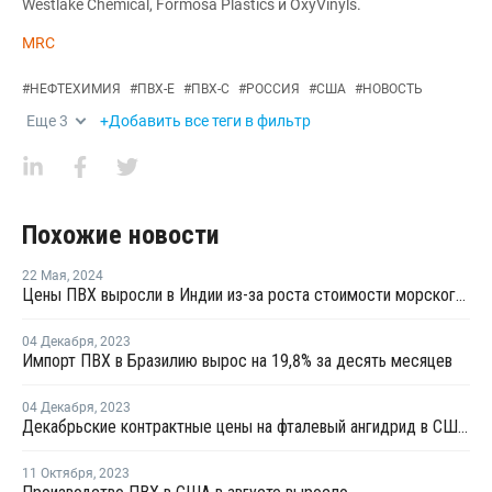
Westlake Chemical, Formosa Plastics и OxyVinyls.
MRC
#
НЕФТЕХИМИЯ
#
ПВХ-Е
#
ПВХ-С
#
РОССИЯ
#
США
#
НОВОСТЬ
Еще
3
+Добавить все теги в фильтр
Похожие новости
22 Мая
,
2024
Цены ПВХ выросли в Индии из-за роста стоимости морского фрахта на фоне торговой войны между США и Китаем
04 Декабря
,
2023
Импорт ПВХ в Бразилию вырос на 19,8% за десять месяцев
04 Декабря
,
2023
Декабрьские контрактные цены на фталевый ангидрид в США снизились
11 Октября
,
2023