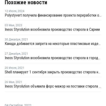
Похожие новости
12 Июля
,
2024
Polystyvert получила финансирование проекта переработки отходов из ПС
03 Мая
,
2023
Ineos Styrolution возобновила производство стирола в Сарнии
30 Декабря
,
2021
Канада добивается запрета на некоторые пластиковые изделия к концу 2022 года
27 Декабря
,
2021
Ineos Styrolution возобновила производство стирола в городе Сарния
20 Июля
,
2021
Shell планирует 1 сентября закрыть производство стирола на плановый ремонт в Канаде
26 Мая
,
2021
Ineos Styrolution объявила форс-мажор на поставки стирола в Канаде
04 Октября
,
2021