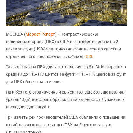
МОСКВА (
Маркет Репорт
) -- Контрактные цены
поливинилхлорида (ПВХ) в США в сентябре выросли на 2
цента за фунт (USD44 за тонну) на фоне высокого спроса и
ограниченного предложения, сообщает
ICIS
.
Так, контракты ПВХ для изготовления труб в США выросли в
среднем до 115-117 центов за фунт и 117–119 центов за фунт
для ПВХ общего назначения.
На и без того ограниченный рынок ПВХ еще больше повлиял
ураган "Ида", который обрушился на юго-восток Луизианы в
последние дни августа.
Три из четырех производителей США объявили о повышении
октябрьских контактных цен ПВХ на 5 центов за фунт
(USD110 за тонну).