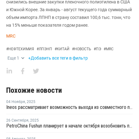
снизились внешние закупки пленочного полиэтилена в США
и Южной Корее. За январь - август текущего года суммарный
объем импорта ЛПНП в страну составил 100,6 тыс. тонн, что
на 15% меньше показателя годом ранее.
MRC
#
НЕФТЕХИМИЯ
#
ЛПЭНП
#
КИТАЙ
#
НОВОСТЬ
#
ПЭ
#
MRC
Еще
1
+Добавить все теги в фильтр
Похожие новости
04 Ноября
,
2025
Ineos рассматривает возможность выхода из совместного предприятия Sinopec Petchems
26 Сентября
,
2025
PetroChina Fushun планирует в начале октября возобновить производство ПНД в Фушуне