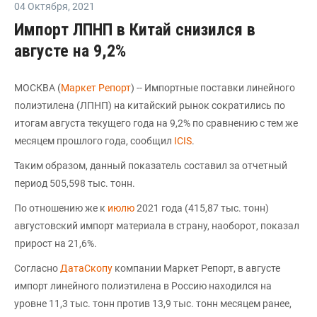
04 Октября
,
2021
Импорт ЛПНП в Китай снизился в
августе на 9,2%
МОСКВА (
Маркет Репорт
) -- Импортные поставки линейного
полиэтилена (ЛПНП) на китайский рынок сократились по
итогам августа текущего года на 9,2% по сравнению с тем же
месяцем прошлого года, сообщил
ICIS
.
Таким образом, данный показатель составил за отчетный
период 505,598 тыс. тонн.
По отношению же к
июлю
2021 года (415,87 тыс. тонн)
августовский импорт материала в страну, наоборот, показал
прирост на 21,6%.
Согласно
ДатаСкопу
компании Маркет Репорт, в августе
импорт линейного полиэтилена в Россию находился на
уровне 11,3 тыс. тонн против 13,9 тыс. тонн месяцем ранее,