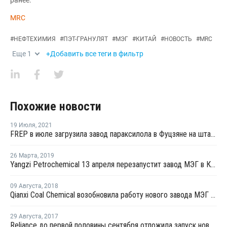
MRC
#
НЕФТЕХИМИЯ
#
ПЭТ-ГРАНУЛЯТ
#
МЭГ
#
КИТАЙ
#
НОВОСТЬ
#
MRC
Еще
1
+Добавить все теги в фильтр
Похожие новости
19 Июля
,
2021
FREP в июле загрузила завод параксилола в Фуцзяне на штатном уровне
26 Марта
,
2019
Yangzi Petrochemical 13 апреля перезапустит завод МЭГ в Китае после планового ремонта
09 Августа
,
2018
Qianxi Coal Chemical возобновила работу нового завода МЭГ в Цяньси после профилактики
29 Августа
,
2017
Reliance до первой половины сентября отложила запуск нового завода МЭГ в Джамнагаре