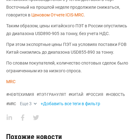
Восточный на прошлой неделе продолжили снижаться,
говорится в
Ценовом Отчете ICIS-MRC
.
Таким образом, цены китайского ПЭТ в России опустились
до диапазона USD890-905 за тонну, без учета НДС.
При этом экспортные цены ПЭТ на условиях поставки FOB
Китай снизились до диапазона USD855-890 за тонну.
По словам покупателей, количество спотовых сделок было
ограниченным из-за низкого спроса.
MRC
#
НЕФТЕХИМИЯ
#
ПЭТ-ГРАНУЛЯТ
#
КИТАЙ
#
РОССИЯ
#
НОВОСТЬ
Еще
3
+Добавить все теги в фильтр
#
MRC
Похожие новости