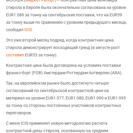
МОСКВА (
Маркет Репорт
) -- Контрактная цена мономера
стирола в Европе была окончательно согласована на уровне
EUR1 086 за тонну на сентябрьские поставки, что на EUR59
за тонну выше по сравнению с уровнем предыдущего месяца,
сообщил
ICIS
.
Это уже второй месяц подряд, когда контрактная цена
стирола демонстрирует восходящий тренд (в августе рост
составил
EUR33 за тонну).
Контрактная цена была договорена на условиях поставки
франко-борт (FOB) Амстердам-Роттердам-Антверпен (АRА).
Так, на европейском рынке было достигнуто четыре
согласований по сентябрьской контрактной цене на
материал на уровне EUR1 077, EUR1 080, EUR1 090 и EUR1 095
за тонну со стороны постоянных участников контрактных
переговоров.
С июня ICIS применяет новую методологию расчета
контрактной цены стирола, основанную на среднем