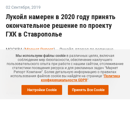
02 Сентября
,
2019
Лукойл намерен в 2020 году принять
окончательное решение по проекту
ГХК в Ставрополье
МОСКВА (
Маркет Репорт
) -- Лукойл, вторая по величине
Мы используем файлы cookie
в различных целях, включая
российская нефтекомпания, в 2020 году может принять
соблюдение мер безопасности, обеспечение наилучшего
окончательное инвестиционное решение по проекту
пользовательского опыта при работе с нашим сайтом, отслеживание
статистики посещения ресурса и для рекламных задач “Маркет
строительства в Ставропольском крае газохимического
Репорт Компани”. Более детальную информацию о правилах
использования файлов cookie вы найдёте на странице "
Политика
комплекса (ГХК) стоимостью более USD2 млрд, сообщил
конфиденциальности GDPR
".
ТАСС
со ссылкой на заявление главы компании Вагита
Настройки Cookie
Принять Все Cookie
Алекперова во время рабочей поездки в Буденновск.
"Компания перешла в следующий этап развития проекта
газохимического комплекса, уже наняты консультанты,
которые делают pre-FEED. Надеемся, что в 2020 году
компания примет окончательное инвестиционное решение,