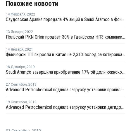
Похожие новости
14 Февраля
,
2022
Саудовская Аравия передала 4% акций в Saudi Aramco в Фонд национального благосостояния
13 Января
,
2022
Польский PKN Orlen продает 30% в Гданьском НПЗ компании Saudi Aramco
14 Января
,
2021
Фьючерсы ПП выросли в Китае на 2,31% вслед за котировками сырой нефти
18 Декабря
,
2019
Saudi Aramco завершила приобретение 17%-ой доли южнокорейской Hyundai Oilbank
27 Сентября
,
2019
Advanced Petrochemical подняла загрузку установки пропилена и завода ПП в Джубайле до штатного уровня
19 Сентября
,
2019
Advanced Petrochemical подняла загрузку установки дегидрирования пропана и завода ПП в Джубайле на 20%
03 Сентября
,
2019