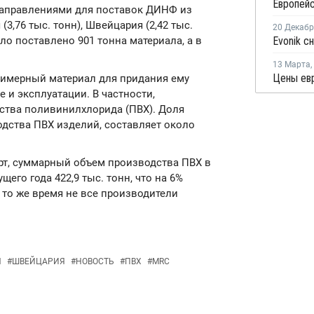
направлениями для поставок ДИНФ из
(3,76 тыс. тонн), Швейцария (2,42 тыс.
20 Декаб
ыло поставлено 901 тонна материала, а в
13 Марта
,
лимерный материал для придания ему
 и эксплуатации. В частности,
ства поливинилхлорида (ПВХ). Доля
дства ПВХ изделий, составляет около
т, суммарный объем производства ПВХ в
его года 422,9 тыс. тонн, что на 6%
 то же время не все производители
Я
#
ШВЕЙЦАРИЯ
#
НОВОСТЬ
#
ПВХ
#
MRC