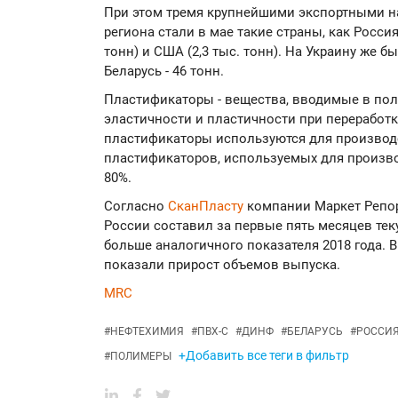
При этом тремя крупнейшими экспортными 
региона стали в мае такие страны, как Россия 
тонн) и США (2,3 тыс. тонн). На Украину же б
Беларусь - 46 тонн.
Пластификаторы - вещества, вводимые в по
эластичности и пластичности при переработке
пластификаторы используются для производ
пластификаторов, используемых для произво
80%.
Согласно
СканПласту
компании Маркет Репор
России составил за первые пять месяцев текущ
больше аналогичного показателя 2018 года. В
показали прирост объемов выпуска.
MRC
#
НЕФТЕХИМИЯ
#
ПВХ-С
#
ДИНФ
#
БЕЛАРУСЬ
#
РОССИ
+Добавить все теги в фильтр
#
ПОЛИМЕРЫ