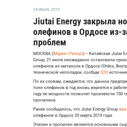
24 Июля
,
2019
Jiutai Energy закрыла н
олефинов в Ордосе из-з
проблем
МОСКВА (
Маркет Репорт
) -- Китайская Jiutai 
Group, 21 июля неожиданно остановила прои
олефинов из метанола в Ордосе (Ordos, Внутр
технической неполадки, сообщи
ICIS
источник
По их словам, ожидается, что данное предп
тонн олефинов в год вновь вернется к работе
году ее мощности позволят произвести 150 ты
пропилена.
Ранее сообщалось, что Jiutai Energy Group
вве
олефинов в Ордосе 20 марта 2019 года.
Этилен и пропилен являются основными сы