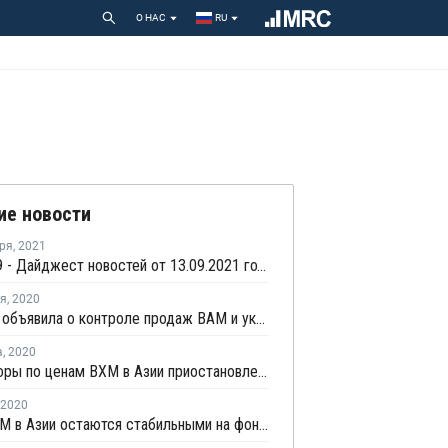
О НАС
RU
ие новости
ря
,
2021
COVID-19 - Дайджест новостей от 13.09.2021 года
ря
,
2020
Celanese объявила о контроле продаж ВАМ и уксусной кислоты
а
,
2020
Переговоры по ценам ВХМ в Азии приостановлены; ожидается дефицит предложения
2020
Цены ВАМ в Азии остаются стабильными на фоне слабого спроса