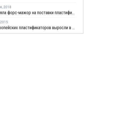
ря
,
2018
Evonik сняла форс-мажор на поставки пластификаторов в Германии
2015
Цены европейских пластификаторов выросли в марте