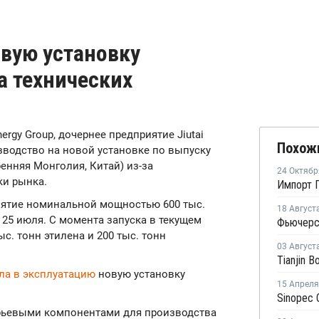
овую установку
а технических
Energy Group, дочернее предприятие Jiutai
Похож
зводство на новой установке по выпуску
енняя Монголия, Китай) из-за
24 Октябр
и рынка.
Импорт П
риятие номинальной мощностью 600 тыс.
18 Август
 25 июля. С момента запуска в текущем
Фьючерсы
с. тонн этилена и 200 тыс. тонн
03 Август
ла в эксплуатацию
новую установку
15 Апреля
рьевыми компонентами для производства