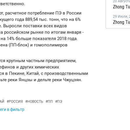
20 Август
тветственно.
т, расчетное потребление ПЭ в России
29 Июля
,
щего года 889,54 тыс. тонн, что на 6%
е. Выросли поставки всех видов
а российском рынке по итогам января -
о на 14% больше показателя 2018 года.
ена (ПП-блок) и гомополимеров
яется крупным частным предприятием,
финов и других химических
тся в Пекине, Китай, с производственными
ьте реки Янцзы и дельте реки Чжуцзян.
АЙ
#
РОССИЯ
#
НОВОСТЬ
#
ПП
#
ПЭ
еги в фильтр