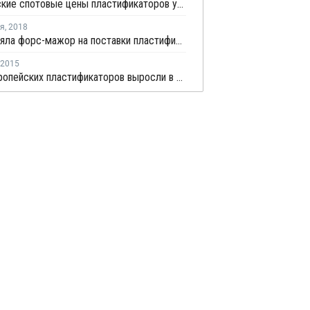
Европейские спотовые цены пластификаторов упали в июле до двухлетнего минимума
ря
,
2018
Evonik сняла форс-мажор на поставки пластификаторов в Германии
2015
Цены европейских пластификаторов выросли в марте