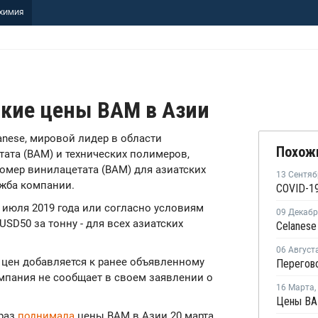
ХИМИЯ
ские цены ВАМ в Азии
lanese, мировой лидер в области
Похож
ата (ВАМ) и технических полимеров,
мер винилацетата (ВАМ) для азиатских
13 Сентяб
ужба компании.
 июля 2019 года или согласно условиям
09 Декаб
USD50 за тонну - для всех азиатских
06 Август
цен добавляется к ранее объявленному
омпания не сообщает в своем заявлении о
16 Марта
,
 раз
поднимала
цены ВАМ в Азии 20 марта