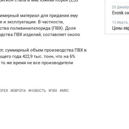
гион стала в мае Южная Корея (2,33
20 Декаб
лимерный материал для придания ему
 и эксплуатации. В частности,
13 Марта
,
ства поливинилхлорида (ПВХ). Доля
дства ПВХ изделий, составляет около
т, суммарный объем производства ПВХ в
его года 422,9 тыс. тонн, что на 6%
 то же время не все производители
ОРЕЯ
#
ЕВРОПА
#
НОВОСТЬ
#
ПВХ
#
MRC