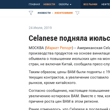
ГЛАВНАЯ
НОВОСТИ
ОБЗОРЫ
ВСЕ РЫНКИ
НЕФТЕ
#
НОВОСТИ
#
НЕФТЕХИМИЯ
24 Июля
,
2019
Celanese подняла июль
МОСКВА (
Маркет Репорт
) -- Американская Ce
производства продуктов на основе винилацет
объявила о повышении июльских цен на моно
стран, не включая Китай, сообщила пресс-сл
Таким образом, цены ВАМ были подняты с 19
текущих контрактов, а увеличение составило 
рынков, кроме китайского.
Согласно сообщению, настоящее повышение 
увеличению котировок ВАМ. Вместе с тем, к
причине роста цен ВАМ в этом регионе.
Ранее отмечалось, что Celanese в последний