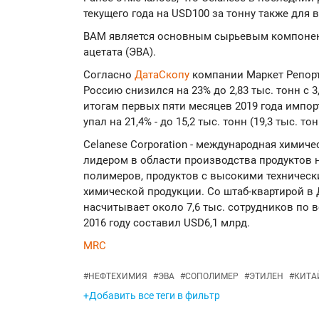
текущего года на USD100 за тонну также для 
ВАМ является основным сырьевым компонент
ацетата (ЭВА).
Согласно
ДатаСкопу
компании Маркет Репорт,
Россию снизился на 23% до 2,83 тыс. тонн с 3
итогам первых пяти месяцев 2019 года импор
упал на 21,4% - до 15,2 тыс. тонн (19,3 тыс. то
Celanese Corporation - международная химич
лидером в области производства продуктов н
полимеров, продуктов с высокими техническ
химической продукции. Со штаб-квартирой в Д
насчитывает около 7,6 тыс. сотрудников по 
2016 году составил USD6,1 млрд.
MRC
#
НЕФТЕХИМИЯ
#
ЭВА
#
СОПОЛИМЕР
#
ЭТИЛЕН
#
КИТА
+Добавить все теги в фильтр