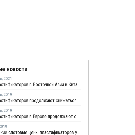
ие новости
ря
,
2021
Цены пластификаторов в Восточной Азии и Китае достигли 10-месячного минимума
ря
,
2019
Цены пластификаторов продолжают снижаться в США
ря
,
2019
Цены пластификаторов в Европе продолжают снижаться в декабре
2019
Европейские спотовые цены пластификаторов упали в июле до двухлетнего минимума