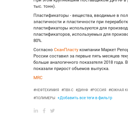
При этом крупнейшим поставщиком ДИНФ в ре
тыс. тонн).
Пластификаторы - вещества, вводимые в по
эластичности и пластичности при переработке
пластификаторы используются для производ
пластификаторов, используемых для произво
80%.
Согласно
СканПласту
компании Маркет Репор
России составил за первые пять месяцев текущ
больше аналогичного показателя 2018 года. В
показали прирост объемов выпуска.
MRC
#
НЕФТЕХИМИЯ
#
ПВХ-С
#
ДИНФ
#
РОССИЯ
#
ЮЖНАЯ К
+Добавить все теги в фильтр
#
ПОЛИМЕРЫ