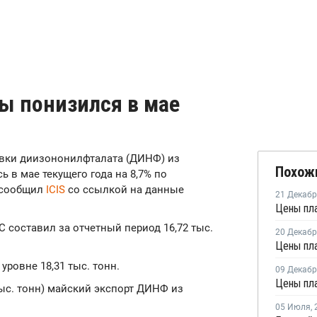
ы понизился в мае
тавки диизононилфталата (ДИНФ) из
Похож
 в мае текущего года на 8,7% по
, сообщил
ICIS
со ссылкой на данные
21 Декаб
С составил за отчетный период 16,72 тыс.
20 Декаб
уровне 18,31 тыс. тонн.
09 Декаб
тыс. тонн) майский экспорт ДИНФ из
05 Июля
,