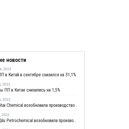
ие новости
я
,
2023
П в Китай в сентябре снизился на 31,1%
а
,
2022
 ПП в Китае снизились на 1,5%
а
,
2022
Tianjin Bohai Chemical возобновила производство пропилена на установке дегидрирования пропана в Таньзине
,
2022
Sinopec Qilu Petrochemical возобновила производство ПП в Китае