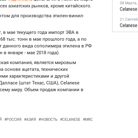
08 Марта
,
всех азиатских рынков, кроме китайского.
Celanese
ом для производства этилен-винил-
21 Сентяб
 в мае текущего года импорт ЭВА в
,68 тыс. тонн в мае прошлого года, а по
т данного вида сополимера этилена в РФ
нн в январе - мае 2018 года).
еская компания, является мировым
а основе ацетата, технических
ими характеристиками и другой
алласе (штат Техас, США), Celanese
всему миру. Объем продаж компании в
Й
#
РОССИЯ
#
АЗИЯ
#
НОВОСТЬ
#
CELANESE
#
MRC