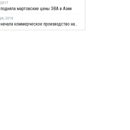
2017
 подняла мартовские цены ЭВА в Азии
ря
,
2016
Celanese начала коммерческое производство на заводе ЭВА эмульсий в Сингапуре