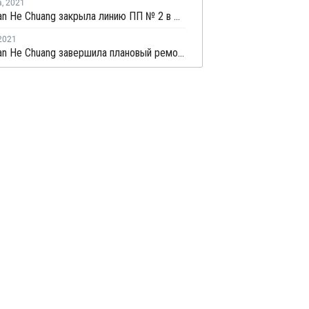
а
,
2021
Zhong Tian He Chuang закрыла линию ПП № 2 в Ордосе на внеплановый ремонт
2021
Zhong Tian He Chuang завершила плановый ремонт на линии ПП № 2 в Ордосе