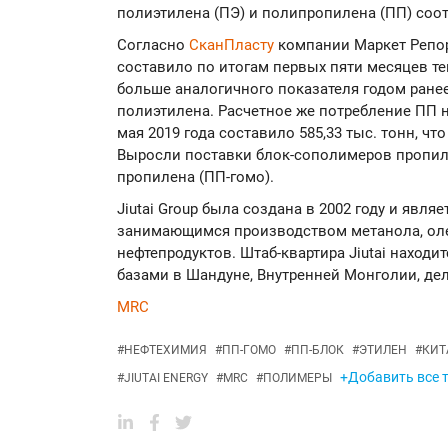
полиэтилена (ПЭ) и полипропилена (ПП) соо
Согласно
СканПласту
компании Маркет Репор
составило по итогам первых пяти месяцев теку
больше аналогичного показателя годом ране
полиэтилена. Расчетное же потребление ПП н
мая 2019 года составило 585,33 тыс. тонн, чт
Выросли поставки блок-сополимеров пропил
пропилена (ПП-гомо).
Jiutai Group была создана в 2002 году и явл
занимающимся производством метанола, оле
нефтепродуктов. Штаб-квартира Jiutai находи
базами в Шандуне, Внутренней Монголии, дел
MRC
#
НЕФТЕХИМИЯ
#
ПП-ГОМО
#
ПП-БЛОК
#
ЭТИЛЕН
#
КИТ
+Добавить все т
#
JIUTAI ENERGY
#
MRC
#
ПОЛИМЕРЫ