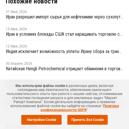
Похожие новости
21 Мая
,
2026
Иран разрешил импорт сырья для нефтехимии через сухопутные границы
15 Мая
,
2026
Иран в условиях блокады США стал наращивать торговлю с Китаем по железной дороге
12 Мая
,
2026
Индия исключает возможность уплаты Ирану сбора за транзит нефти и газа через Ормузский пролив
30 Апреля
,
2026
Китайская Hengli Petrochemical отрицает обвинения в торговых сделках с Ираном
22 Апреля
,
2026
Экспорт нефтехимической продукции из Ирана достиг 150,6 млрд долларов
Мы используем файлы cookie
в различных целях, включая
соблюдение мер безопасности, обеспечение наилучшего
пользовательского опыта при работе с нашим сайтом, отслеживание
статистики посещения ресурса и для рекламных задач “Маркет
16 Апреля
,
2026
Репорт Компани”. Более детальную информацию о правилах
Иран приостановил экспорт всей нефтехимической продукции
использования файлов cookie вы найдёте на странице "
Политика
конфиденциальности GDPR
".
Настройки Cookie
Принять Все Cookie
27 Ноября
,
2025