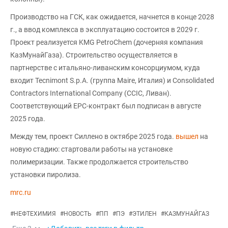
Производство на ГСК, как ожидается, начнется в конце 2028
г., а ввод комплекса в эксплуатацию состоится в 2029 г.
Проект реализуется KMG PetroChem (дочерняя компания
КазМунайГаза). Строительство осуществляется в
партнерстве с итальяно-ливанским консорциумом, куда
входит Tecnimont S.p.A. (группа Maire, Италия) и Consolidated
Contractors International Company (CCIC, Ливан).
Соответствующий EPC-контракт был подписан в августе
2025 года.
Между тем, проект Силлено в октябре 2025 года.
вышел
на
новую стадию: стартовали работы на установке
полимеризации. Также продолжается строительство
установки пиролиза.
mrc.ru
#
НЕФТЕХИМИЯ
#
НОВОСТЬ
#
ПП
#
ПЭ
#
ЭТИЛЕН
#
КАЗМУНАЙГАЗ