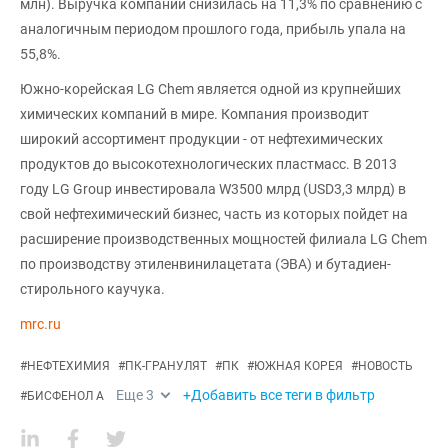
млн). Выручка компании снизилась на 11,3% по сравнению с
аналогичным периодом прошлого года, прибыль упала на
55,8%.
Южно-корейская LG Chem является одной из крупнейших
химических компаний в мире. Компания производит
широкий ассортимент продукции - от нефтехимических
продуктов до высокотехнологических пластмасс. В 2013
году LG Group инвестировала W3500 млрд (USD3,3 млрд) в
свой нефтехимический бизнес, часть из которых пойдет на
расширение производственных мощностей филиала LG Chem
по производству этиленвинилацетата (ЭВА) и бутадиен-
стирольного каучука.
mrc.ru
#
НЕФТЕХИМИЯ
#
ПК-ГРАНУЛЯТ
#
ПК
#
ЮЖНАЯ КОРЕЯ
#
НОВОСТЬ
Еще
3
+Добавить все теги в фильтр
#
БИСФЕНОЛ А