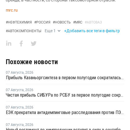
mrc.ru
#
НЕФТЕХИМИЯ
#
РОССИЯ
#
НОВОСТЬ
#
MRC
#
АВТОВАЗ
Еще
1
+Добавить все теги в фильтр
#
АВТОКОМПОНЕНТЫ
Похожие новости
07 Августа
,
2026
Прибыль Казаньоргсинтеза в первом полугодии сократилась более чем в 2 раза
07 Августа
,
2026
Чистая прибыль СИБУРа по РСБУ за первое полугодие сократилась в 3,6 раза
07 Августа
,
2026
ЕЭК прекратила антидемпинговые расследования против ПЭ и ПП из Азербайджана и Туркменистана
07 Августа
,
2026
Новый регламент по химпродукции вступит в силу в сентябре 2027 года