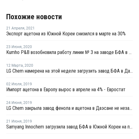
Похожие новости
21 Апреля
,
2021
Экспорт ацетона из Южной Кореи снизился в марте на 30%
23 Июня
,
2020
Kumho P&B возобновила работу линии № 3 на заводе БФА в Йосу после плановой профилактики
12 Марта
,
2020
LG Chem намерена на этой неделе загрузить завод БФА в Даэсане на полную мощность
02 Июля
,
2019
Импорт ацетона в Европу вырос в апреле на 4% - Евростат
24 Июня
,
2019
LG Chem закрыла завод фенола и ацетона в Даэсане не незапланированный ремонт
21 Июня
,
2019
Samyang Innochem загрузила завод БФА в Южной Кореи на полную мощность после перезапуска