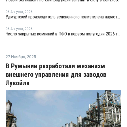
06 Августа
,
2026
Удмуртский производитель вспененного полиэтилена нарастит выпуск на 15%
06 Августа
,
2026
Число закрытых компаний в ПФО в первом полугодии 2026 года вдвое превысило число новых
27 Ноября
,
2025
В Румынии разработали механизм
внешнего управления для заводов
Лукойла