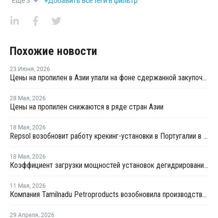
Еще
3
+Добавить все теги в фильтр
Похожие новости
23 Июня
,
2026
Цены на пропилен в Азии упали на фоне сдержанной закупочной активности
28 Мая
,
2026
Цены на пропилен снижаются в ряде стран Азии
18 Мая
,
2026
Repsol возобновит работу крекинг-установки в Португалии в июне
18 Мая
,
2026
Коэффициент загрузки мощностей установок дегидрированию пропана в Китае в мае снизится примерно до 50%
11 Мая
,
2026
Компания Tamilnadu Petroproducts возобновила производство окиси пропилена
29 Апреля
,
2026