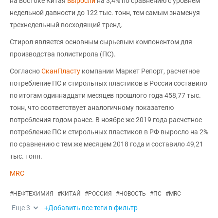
на востоке Китая
выросли
на 3,4% по сравнению с уровнем
недельной давности до 122 тыс. тонн, тем самым знаменуя
трехнедельный восходящий тренд.
Стирол является основным сырьевым компонентом для
производства полистирола (ПС).
Согласно
СканПласту
компании Маркет Репорт, расчетное
потребление ПС и стирольных пластиков в России составило
по итогам одиннадцати месяцев прошлого года 458,77 тыс.
тонн, что соответствует аналогичному показателю
потребления годом ранее. В ноябре же 2019 года расчетное
потребление ПС и стирольных пластиков в РФ выросло на 2%
по сравнению с тем же месяцем 2018 года и составило 49,21
тыс. тонн.
MRC
#
НЕФТЕХИМИЯ
#
КИТАЙ
#
РОССИЯ
#
НОВОСТЬ
#
ПС
#
MRC
Еще
3
+Добавить все теги в фильтр