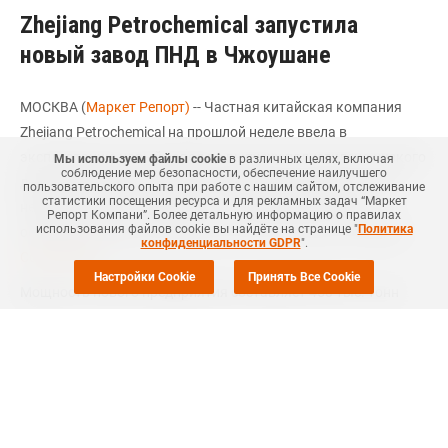
Zhejiang Petrochemical запустила
новый завод ПНД в Чжоушане
МОСКВА (
Маркет Репорт)
-- Частная китайская компания
Zhejiang Petrochemical на прошлой неделе ввела в
эксплуатацию новый завод по выпуску полиэтилена низкого
Мы используем файлы cookie
в различных целях, включая
соблюдение мер безопасности, обеспечение наилучшего
давления (ПНД), входящий в первую фазу запуска нового
пользовательского опыта при работе с нашим сайтом, отслеживание
статистики посещения ресурса и для рекламных задач “Маркет
нефтехимического комплекса, который расположен на
Репорт Компани”. Более детальную информацию о правилах
использования файлов cookie вы найдёте на странице "
Политика
острове Чжоушань (Zhoushan) на востоке Китая, сообщил
конфиденциальности GDPR
".
CommoPlast
.
Настройки Cookie
Принять Все Cookie
Мощность нового предприятия составляет 450 тыс. тонн
ПНД в год.
Ранее отмечалось, что 28-29 декабря прошлого года
компания
получила
коммерческую продукцию на новой
крекинг-установке № 1 в Чжоушане, а также на
производствах по выпуску ароматических веществ на