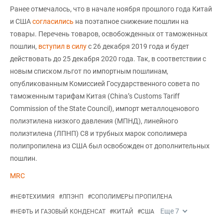
Ранее отмечалось, что в начале ноября прошлого года Китай
и США
согласились
на поэтапное снижение пошлин на
товары. Перечень товаров, освобожденных от таможенных
пошлин,
вступил в силу
с 26 декабря 2019 года и будет
действовать до 25 декабря 2020 года. Так, в соответствии с
новым списком льгот по импортным пошлинам,
опубликованным Комиссией Государственного совета по
таможенным тарифам Китая (China’s Customs Tariff
Commission of the State Council), импорт металлоценового
полиэтилена низкого давления (МПНД), линейного
полиэтилена (ЛПНП) С8 и трубных марок сополимера
полипропилена из США был освобожден от дополнительных
пошлин.
MRC
#
НЕФТЕХИМИЯ
#
ЛПЭНП
#
СОПОЛИМЕРЫ ПРОПИЛЕНА
Еще
7
#
НЕФТЬ И ГАЗОВЫЙ КОНДЕНСАТ
#
КИТАЙ
#
США