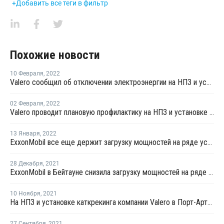
+Добавить все теги в фильтр
Похожие новости
10 Февраля
,
2022
Valero сообщил об отключении электроэнергии на НПЗ и установках пропилена в Хьюстоне
02 Февраля
,
2022
Valero проводит плановую профилактику на НПЗ и установке каткрекинга в Техасе
13 Января
,
2022
ExxonMobil все еще держит загрузку мощностей на ряде установок в Бейтауне на низком уровне после пожара
28 Декабря
,
2021
ExxonMobil в Бейтауне снизила загрузку мощностей на ряде установок в Бейтауне после пожара
10 Ноября
,
2021
На НПЗ и установке каткрекинга компании Valero в Порт-Артуре произошел технологический сбой
27 Сентября
,
2021