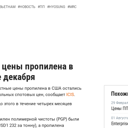
ВЬЕТНАМ
#
НОВОСТЬ
#
ПП
#
HYOSUNG
#
MRC
 цены пропилена в
е декабря
рактные цены пропилена в США остались
Похож
ильных спотовых цен, сообщает
ICIS
.
29 Февра
 этого в течение четырех месяцев
Цены ПП
01 Август
пилен полимерной чистоты (PGP) были
SD1 232 за тонну), а пропилена