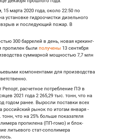
нце декабря прошлого года.
 15 марта 2020 года, около 22:50 по
 на установке гидроочистки дизельного
взрыв и последующий пожар. В
ью 300 баррелей в день, новая крекинг-
 и пропилен были
получены
13 сентября
оизводства суммарной мощностью 7,7 млн
рьевыми компонентами для производства
тветственно.
 Репорт, расчетное потребление ПЭ в
цев 2021 года 2 265,29 тыс. тонн, что на
од годом ранее. Выросли поставки всех
а российский рынок по итогам января -
. тонн, что на 25% больше показателя
лимера пропилена (ПП-гомо) и блок-
ие литьевого стат-сополимера
лось.