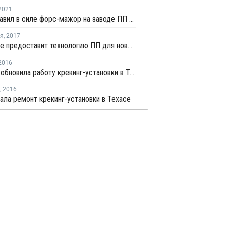
2021
Total оставил в силе форс-мажор на заводе ПП в Техасе
ря
,
2017
W.R. Grace предоставит технологию ПП для нового завода KIPIC в Кувейте
2016
Ineos возобновила работу крекинг-установки в Техасе
,
2016
чала ремонт крекинг-установки в Техасе