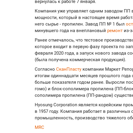
вернулась к работе 7 января.
Компания уже управляет одним заводом ПП в
мощности, который в настоящее время работа
него сырье - пропилен. Завод ПП № 1 был
ос
минувшего года на внеплановый
ремонт
из-з
Ранее отмечалось, что тестовое производство
которое входит в первую фазу проекта по з
февраля 2020 года, а запуск нового завода с
(была получена коммерческая продукция).
Согласно
СканПласту
компании Маркет Репор
итогам одиннадцати месяцев прошлого года со
больше показателя годом ранее. Выросли по
гомо) и блок-сополимера пропилена (ПП-блок
сополимера пропилена (ПП-рандом) существ
Hyosung Corporation является корейским п
в 1957 году. Компания работает в различных
промышленность, производство тяжелого обор
MRC