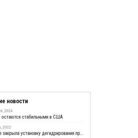
ие новости
ля
,
2024
 остаются стабильными в США
а
,
2022
Enterprise закрыла установку дегидрирования пропана в Техасе на внеплановый ремонт