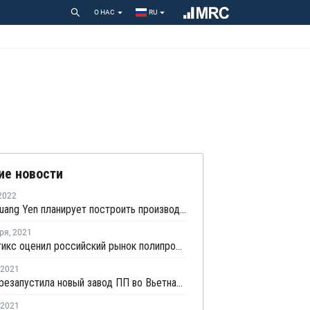
О НАС
RU
ие новости
2022
Stavian Quang Yen планирует построить производство ПП во Вьетнаме
ря
,
2021
Экопластикс оценил российский рынок полипропилена для производства гофротруб
2021
NSRP перезапустила новый завод ПП во Вьетнаме после внепланового ремонта
2021