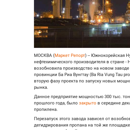
МОСКВА (
Маркет Репорт
) -- Южнокорейская H
нефтехимического производителя в стране - H
возобновила производство на новом заводе 
провинции Ба Риа Вунгтау (Ba Ria Vung Tau p
вторую фазу проекта по запуску новых мощн
рынка.
Данное предприятие мощностью 300 тыс. тон
прошлого года, было
закрыто
в середине дека
пропилена.
Перезапуск этого завода зависел от возобн
дегидрирования пропана на той же площадке