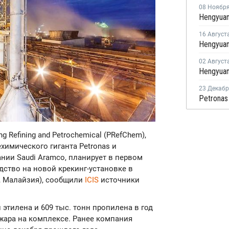
08 Ноябр
16 Август
02 Август
23 Декаб
ng Refining and Petrochemical (PRefChem),
имического гиганта Petronas и
нии Saudi Aramco, планирует в первом
дство на новой крекинг-установке в
а, Малайзия), сообщили
ICIS
источники
этилена и 609 тыс. тонн пропилена в год
ожара на комплексе. Ранее компания