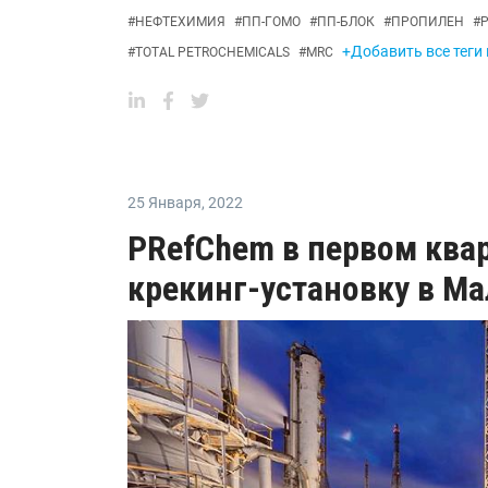
#
НЕФТЕХИМИЯ
#
ПП-ГОМО
#
ПП-БЛОК
#
ПРОПИЛЕН
#
+Добавить все теги
#
TOTAL PETROCHEMICALS
#
MRC
25 Января
,
2022
PRefChem в первом квар
крекинг-установку в М