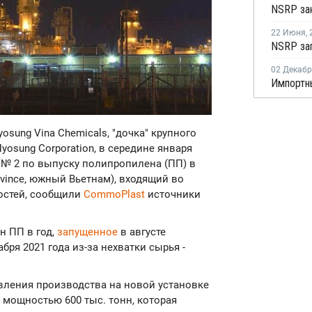
22 Июня
,
02 Декаб
yosung Vina Chemicals, "дочка" крупного
yosung Corporation, в середине января
№ 2 по выпуску полипропилена (ПП) в
rovince, южный Вьетнам), входящий во
остей, сообщили
CommoPlast
источники
н ПП в год,
запущенное
в августе
бря 2021 года из-за нехватки сырья -
овления производства на новой установке
 мощностью 600 тыс. тонн, которая