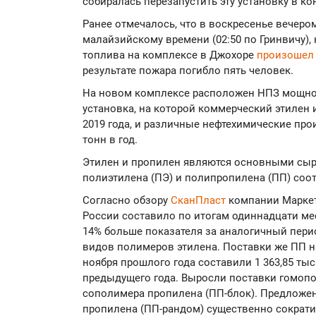
собиралась перезапустить эту установку в ко
Ранее отмечалось, что в воскресенье вечером,
малайзийскому времени (02:50 по Гринвичу),
топлива на комплексе в Джохоре
произошел
результате пожара погибло пять человек.
На новом комплексе расположен НПЗ мощност
установка, на которой коммерческий этилен
2019 года, и различные нефтехимические пр
тонн в год.
Этилен и пропилен являются основными сы
полиэтилена (ПЭ) и полипропилена (ПП) соо
Согласно обзору
СканПласт
компании Маркет
России составило по итогам одиннадцати меся
14% больше показателя за аналогичный пери
видов полимеров этилена. Поставки же ПП н
ноября прошлого года составили 1 363,85 тыс
предыдущего года. Выросли поставки гомопо
сополимера пропилена (ПП-блок). Предложен
пропилена (ПП-рандом) существенно сократи