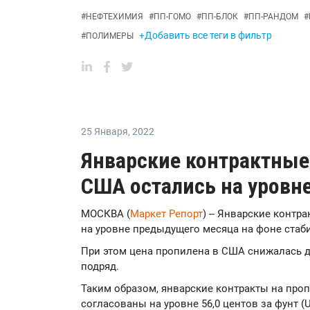
#
НЕФТЕХИМИЯ
#
ПП-ГОМО
#
ПП-БЛОК
#
ПП-РАНДОМ
#
+Добавить все теги в фильтр
#
ПОЛИМЕРЫ
25 Января
,
2022
Январские контрактные
США остались на уровн
МОСКВА (
Маркет Репорт
) -- Январские конт
на уровне предыдущего месяца на фоне стаб
При этом цена пропилена в США снижалась до
подряд.
Таким образом, январские контракты на про
согласованы на уровне 56,0 центов за фунт (U