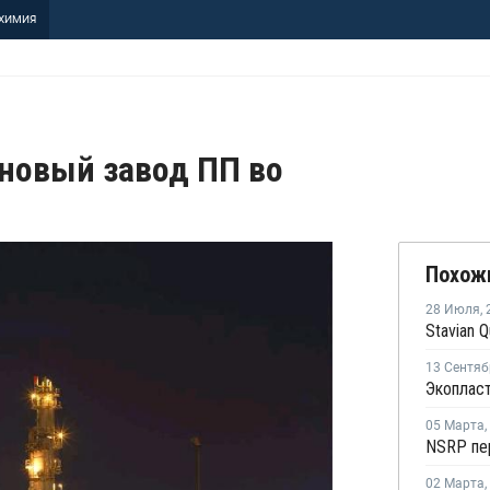
ХИМИЯ
 новый завод ПП во
Похож
28 Июля
,
13 Сентяб
05 Марта
,
02 Марта
,