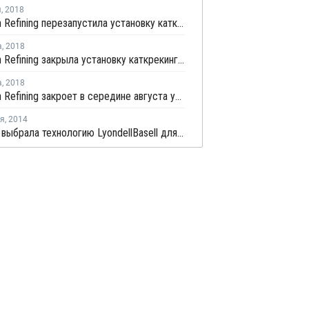
я
,
2018
Hengyuan Refining перезапустила установку каткрекинга в Малайзии после планового ремонта
а
,
2018
Hengyuan Refining закрыла установку каткрекинга в Малайзии на плановый ремонт
а
,
2018
Hengyuan Refining закроет в середине августа установку каткрекинга на ремонт
ря
,
2014
Petronas выбрала технологию LyondellBasell для нового завода ПП в Малайзии