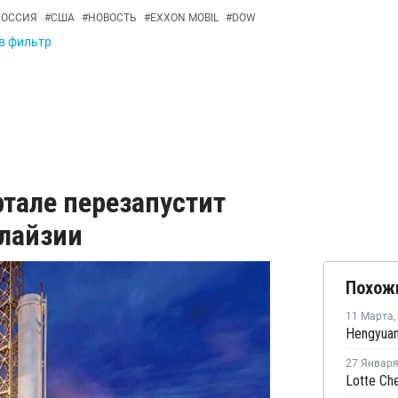
РОССИЯ
#
США
#
НОВОСТЬ
#
EXXON MOBIL
#
DOW
 в фильтр
тале перезапустит
алайзии
Похож
11 Марта
,
27 Январ