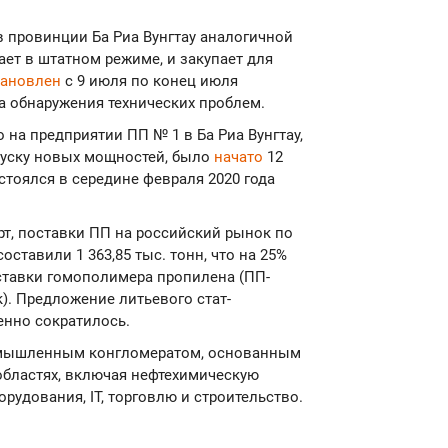
 провинции Ба Риа Вунгтау аналогичной
ет в штатном режиме, и закупает для
тановлен
с 9 июля по конец июля
а обнаружения технических проблем.
 на предприятии ПП № 1 в Ба Риа Вунгтау,
апуску новых мощностей, было
начато
12
остоялся в середине февраля 2020 года
т, поставки ПП на российский рынок по
ставили 1 363,85 тыс. тонн, что на 25%
ставки гомополимера пропилена (ПП-
). Предложение литьевого стат-
енно сократилось.
ромышленным конгломератом, основанным
 областях, включая нефтехимическую
удования, IT, торговлю и строительство.