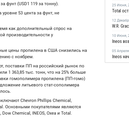
за фунт (USD1 119 за тонну).
25 Июня
,
уровне 53 цента за фунт, не
12 Декаб
ремя как дополнительный спрос на
кой производительности у
10 Июня
,
ктные цены пропилена в США снизились на
05 Апреля
Ineos на
нению с ноябрем.
т, поставки ПП на российский рынок по
ли 1 363,85 тыс. тонн, что на 25% больше
авки гомополимера пропилена (ПП-гомо)
едложение литьевого стат-сополимера
лось.
ючают Chevron Phillips Chemical,
emical. Основными покупателями являются
 Dow Chemical, INEOS, Oxea и Total.