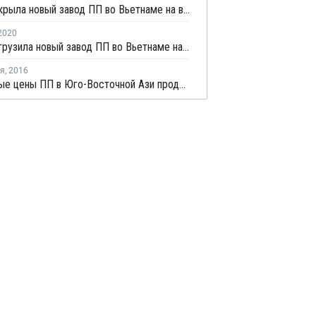
NSRP закрыла новый завод ПП во Вьетнаме на внеплановый ремонт
2020
NSRP загрузила новый завод ПП во Вьетнаме на 70% после замены катализатора
ря
,
2016
Импортные цены ПП в Юго-Восточной Ази продолжат падение на фоне вялого спроса