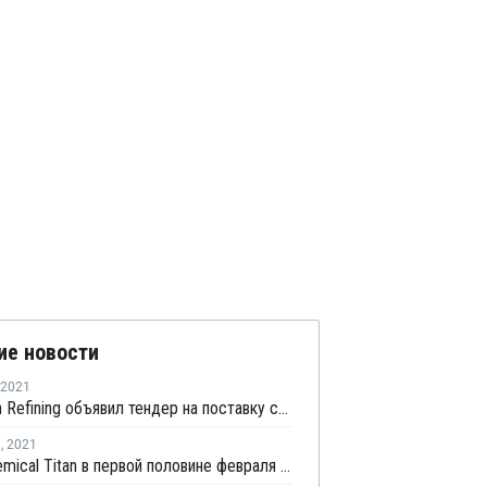
ие новости
2021
Hengyuan Refining объявил тендер на поставку спотовой партии пропилена с отгрузкой в конце апреля
я
,
2021
Lotte Chemical Titan в первой половине февраля перезапустит установку каткрекинга № 2 в Малайзии