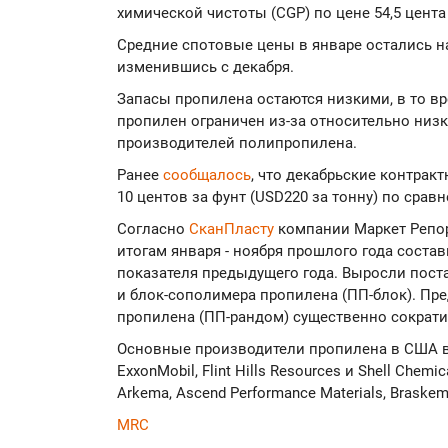
химической чистоты (CGP) по цене 54,5 цента 
Средние спотовые цены в январе остались на 
изменившись с декабря.
Запасы пропилена остаются низкими, в то в
пропилен ограничен из-за относительно низ
производителей полипропилена.
Ранее
сообщалось
, что декабрьские контра
10 центов за фунт (USD220 за тонну) по срав
Согласно
СканПласту
компании Маркет Репор
итогам января - ноября прошлого года состави
показателя предыдущего года. Выросли пост
и блок-сополимера пропилена (ПП-блок). Пр
пропилена (ПП-рандом) существенно сократи
Основные производители пропилена в США вкл
ExxonMobil, Flint Hills Resources и Shell Ch
Arkema, Ascend Performance Materials, Braskem,
MRC