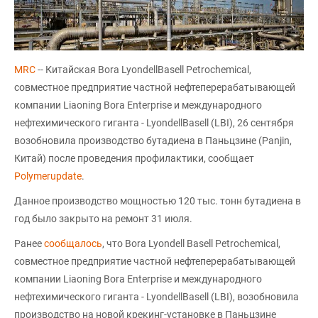
MRC
-- Китайская Bora LyondellBasell Petrochemical,
совместное предприятие частной нефтеперерабатывающей
компании Liaoning Bora Enterprise и международного
нефтехимического гиганта - LyondellBasell (LBI), 26 сентября
возобновила производство бутадиена в Паньцзине (Panjin,
Китай) после проведения профилактики, сообщает
Polymerupdate
.
Данное производство мощностью 120 тыс. тонн бутадиена в
год было закрыто на ремонт 31 июля.
Ранее
сообщалось
, что Bora Lyondell Basell Petrochemical,
совместное предприятие частной нефтеперерабатывающей
компании Liaoning Bora Enterprise и международного
нефтехимического гиганта - LyondellBasell (LBI), возобновила
производство на новой крекинг-установке в Паньцзине