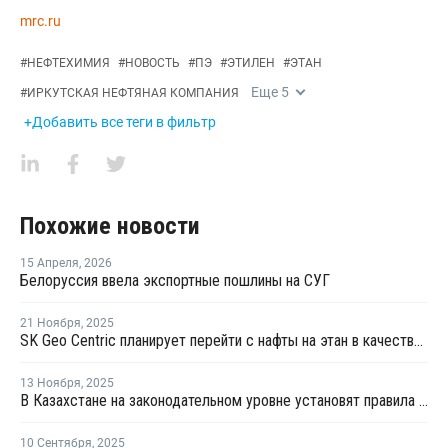
mrc.ru
#
НЕФТЕХИМИЯ
#
НОВОСТЬ
#
ПЭ
#
ЭТИЛЕН
#
ЭТАН
Еще
5
#
ИРКУТСКАЯ НЕФТЯНАЯ КОМПАНИЯ
+Добавить все теги в фильтр
Похожие новости
15 Апреля
,
2026
Белоруссия ввела экспортные пошлины на СУГ
21 Ноября
,
2025
SK Geo Centric планирует перейти с нафты на этан в качестве сырья для крекинга
13 Ноября
,
2025
В Казахстане на законодательном уровне установят правила доступа к сырью для нефтегазохимии
10 Сентября
,
2025