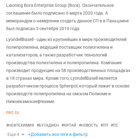
Liaoning Bora Enterprise Group (Bora). Окончательное
соглашение было подписано 6 марта 2020 года. А
меморандум о намерении создать данное СП в в Паньцзине
был подписан 5 сентября 2019 года.
LyondellBasell - один из крупнейших в мире производителей
полипропилена, ведущий поставщик полиэтилена и
катализаторов, а также разработчик технологий
производства полиэтилена и полипропилена. Компания
производит продукцию на 58 производственных площадках
в 18 странах мира. Кроме того, LyondellBasell является
разработчиком процесса Spheripol, который лежит в основе
производств полипропилена на омском Полиоме и
Нижнекамскнефтехиме.
mrc.ru
#
НЕФТЕХИМИЯ
#
БУТАДИЕН
#
КИТАЙ
#
НОВОСТЬ
#
ПП
#
ПС
Еще
4
+Добавить все теги в фильтр