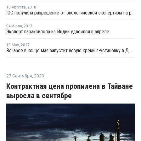
10 Августа
,
2018
IOC получила разрешение от экологической экспертизы на расширение мощностей комплекса в Панипат
04 Июля
,
2017
Экспорт параксилола из Индии удвоился в апреле
18 Мая
,
2017
Reliance в конце мая запустит новую крекинг-установку в Джамнагаре
27 Сентября
,
2023
Контрактная цена пропилена в Тайване
выросла в сентябре