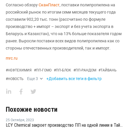
Согласно обзору
СканПласт
, поставки полипропилена на
российский рынок по итогам семи месяцев текущего года
составили 902,20 тыс. тонн (рассчитано по формуле
производство + импорт – экспорт и без учета экспорта в
Беларусь и Казахстан), что на 13% больше показателя годом
ранее. Выросли поставки всех видов полипропилена как со
стороны отечественных производителей, так и импорт.
mrc.ru
#
НЕФТЕХИМИЯ
#
ПП-ГОМО
#
ПП-БЛОК
#
ПП-РАНДОМ
#
ТАЙВАНЬ
Еще
3
+Добавить все теги в фильтр
#
НОВОСТЬ
Похожие новости
25 Октября
,
2023
LCY Chemical закроет производство ПП на одной линии в Тайване на ремонт