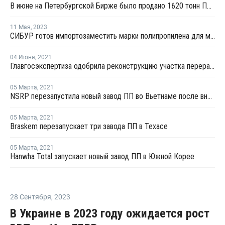
В июне на Петербургской Бирже было продано 1620 тонн ПВД и 1106 тонн ПП
11 Мая
,
2023
СИБУР готов импортозаместить марки полипропилена для медизделий
04 Июня
,
2021
Главгосэкспертиза одобрила реконструкцию участка переработки углеводородного сырья для полимеров на ЗапСибНефтехиме
05 Марта
,
2021
NSRP перезапустила новый завод ПП во Вьетнаме после внепланового ремонта
05 Марта
,
2021
Braskem перезапускает три завода ПП в Техасе
05 Марта
,
2021
Hanwha Total запускает новый завод ПП в Южной Корее
28 Сентября
,
2023
В Украине в 2023 году ожидается рост