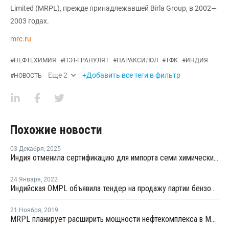
Limited (MRPL), прежде принадлежавшей Birla Group, в 2002—
2003 годах.
mrc.ru
#
НЕФТЕХИМИЯ
#
ПЭТ-ГРАНУЛЯТ
#
ПАРАКСИЛОЛ
#
ТФК
#
ИНДИЯ
Еще
2
+Добавить все теги в фильтр
#
НОВОСТЬ
Похожие новости
03 Декабря
,
2025
Индия отменила сертификацию для импорта семи химических продуктов
24 Января
,
2022
Индийская OMPL объявила тендер на продажу партии бензола с отгрузкой в феврале
21 Ноября
,
2019
MRPL планирует расширить мощности нефтекомплекса в Манголоре