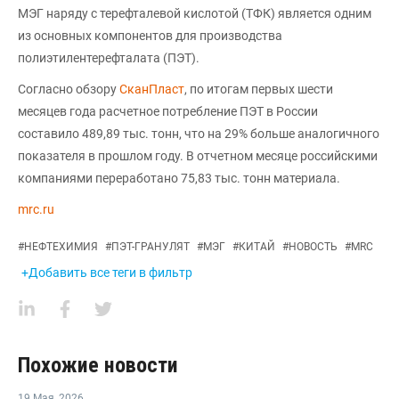
МЭГ наряду с терефталевой кислотой (ТФК) является одним
из основных компонентов для производства
полиэтилентерефталата (ПЭТ).
Согласно обзору
СканПласт
, по итогам первых шести
месяцев года расчетное потребление ПЭТ в России
составило 489,89 тыс. тонн, что на 29% больше аналогичного
показателя в прошлом году. В отчетном месяце российскими
компаниями переработано 75,83 тыс. тонн материала.
mrc.ru
#
НЕФТЕХИМИЯ
#
ПЭТ-ГРАНУЛЯТ
#
МЭГ
#
КИТАЙ
#
НОВОСТЬ
#
MRC
+Добавить все теги в фильтр
Похожие новости
19 Мая
,
2026