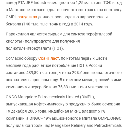
завод PTA JBF Industries мощностью 1,25 млн. тонн ТФК в год
в Мангалоре согласно долгосрочного контракта на поставку.
OMPL
запустила
данное производство параксилола и
бензола (140 тыс. тыс. тонн в год) в 2014 году.
Параксилол является сырьём для синтеза терефталевой
кислоты - полупродукта для получения
полиэтилентерефталата (ПЭТ).
Согласно обзору
СканПласт
, по итогам первых шести
месяцев года расчетное потребление ПЭТ в России
составило 489,89 тыс. тонн, что на 29% больше аналогичного
показателя в прошлом году. В отчетном месяце российскими
компаниями переработано 75,83 тыс. тонн материала.
ONGC Mangalore Petrochemicals Limited (OMPL),
выпускающая нефтехимическую продукцию, была основана
19 декабря 2006 года. Индийская MRPL владеет 51%
компании, а ONGC - 49% акционерного капитала OMPL.ONGC
получила контроль над Mangalore Refinery and Petrochemicals