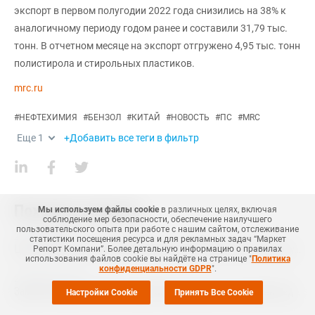
экспорт в первом полугодии 2022 года снизились на 38% к
аналогичному периоду годом ранее и составили 31,79 тыс.
тонн. В отчетном месяце на экспорт отгружено 4,95 тыс. тонн
полистирола и стирольных пластиков.
mrc.ru
#
НЕФТЕХИМИЯ
#
БЕНЗОЛ
#
КИТАЙ
#
НОВОСТЬ
#
ПС
#
MRC
Еще
1
+Добавить все теги в фильтр
Похожие новости
Мы используем файлы cookie
в различных целях, включая
соблюдение мер безопасности, обеспечение наилучшего
пользовательского опыта при работе с нашим сайтом, отслеживание
20 Июня
,
2024
статистики посещения ресурса и для рекламных задач “Маркет
Цены на бензол в Восточном Китае демонстрируют заметную тенденцию к росту
Репорт Компани”. Более детальную информацию о правилах
использования файлов cookie вы найдёте на странице "
Политика
конфиденциальности GDPR
".
21 Февраля
,
2024
Запасы бензола в Восточном Китае выросли на текущей неделе
Настройки Cookie
Принять Все Cookie