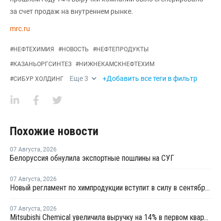
за счет продаж на внутреннем рынке.
mrc.ru
#
НЕФТЕХИМИЯ
#
НОВОСТЬ
#
НЕФТЕПРОДУКТЫ
#
КАЗАНЬОРГСИНТЕЗ
#
НИЖНЕКАМСКНЕФТЕХИМ
Еще
3
+Добавить все теги в фильтр
#
СИБУР ХОЛДИНГ
Похожие новости
07 Августа
,
2026
Белоруссия обнулила экспортные пошлины на СУГ
07 Августа
,
2026
Новый регламент по химпродукции вступит в силу в сентябре 2027 года
07 Августа
,
2026
Mitsubishi Chemical увеличила выручку на 14% в первом квартале японского финансового года