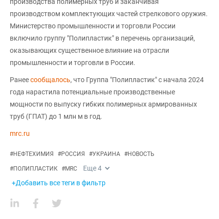
производства полимерных труб и заканчивая
производством комплектующих частей стрелкового оружия.
Министерство промышленности и торговли России
включило группу "Полипластик" в перечень организаций,
оказывающих существенное влияние на отрасли
промышленности и торговли в России.
Ранее
сообщалось
, что Группа "Полипластик" с начала 2024
года нарастила потенциальные производственные
мощности по выпуску гибких полимерных армированных
труб (ГПАТ) до 1 млн м в год.
mrc.ru
#
НЕФТЕХИМИЯ
#
РОССИЯ
#
УКРАИНА
#
НОВОСТЬ
Еще
4
#
ПОЛИПЛАСТИК
#
MRC
+Добавить все теги в фильтр