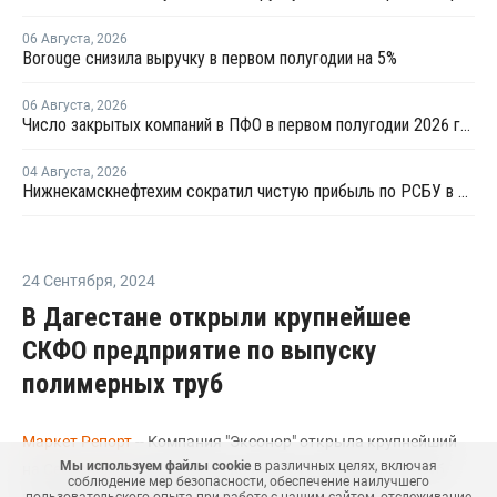
06 Августа
,
2026
Borouge снизила выручку в первом полугодии на 5%
06 Августа
,
2026
Число закрытых компаний в ПФО в первом полугодии 2026 года вдвое превысило число новых
04 Августа
,
2026
Нижнекамскнефтехим сократил чистую прибыль по РСБУ в 15 раз в первом полугодии
24 Сентября
,
2024
В Дагестане открыли крупнейшее
СКФО предприятие по выпуску
полимерных труб
Маркет Репорт
-- Компания "Эксонор" открыла крупнейший
Мы используем файлы cookie
в различных целях, включая
на Северном Кавказе завод по выпуску полимерных труб,
соблюдение мер безопасности, обеспечение наилучшего
говорится в сообщении пресс-службы Дагестана.