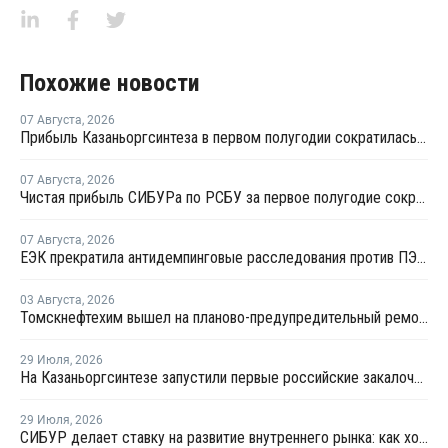
Похожие новости
07 Августа
,
2026
Прибыль Казаньоргсинтеза в первом полугодии сократилась более чем в 2 раза
07 Августа
,
2026
Чистая прибыль СИБУРа по РСБУ за первое полугодие сократилась в 3,6 раза
07 Августа
,
2026
ЕЭК прекратила антидемпинговые расследования против ПЭ и ПП из Азербайджана и Туркменистана
03 Августа
,
2026
Томскнефтехим вышел на планово-предупредительный ремонт
29 Июля
,
2026
На Казаньоргсинтезе запустили первые российские закалочно-испарительные аппараты
29 Июля
,
2026
СИБУР делает ставку на развитие внутреннего рынка: как холдинг стимулирует спрос на полимеры в ритейле