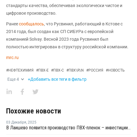
стандарты качества, обеспечивая экологически чистое и
цифровое производство.
Ранее
сообщалось
, что Русвинил, работающий в Кстове с
2014 года, был создан как СП СИБУРа с европейской
компанией Solvay. Весной 2023 года Русвинил был
полностью интегрирован в структуру российской компании.
mrc.ru
#
НЕФТЕХИМИЯ
#
ПВХ-Е
#
ПВХ-С
#
ПВХ\R\N
#
РОССИЯ
#
НОВОСТЬ
Еще
4
+Добавить все теги в фильтр
Похожие новости
03 Декабря
,
2025
В Лаишево появится производство ПВХ-пленок – инвестиции составили более 1 млрд рублей