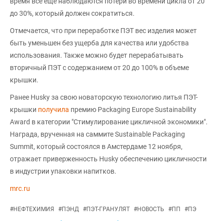
время все еще наблюдаются потери во времени цикла от 20
до 30%, который должен сократиться.
Отмечается, что при переработке ПЭТ вес изделия может
быть уменьшен без ущерба для качества или удобства
использования. Также можно будет перерабатывать
вторичный ПЭТ с содержанием от 20 до 100% в объеме
крышки.
Ранее Husky за свою новаторскую технологию литья ПЭТ-
крышки
получила
премию Packaging Europe Sustainability
Award в категории "Стимулирование цикличной экономики".
Награда, врученная на саммите Sustainable Packaging
Summit, который состоялся в Амстердаме 12 ноября,
отражает приверженность Husky обеспечению цикличности
в индустрии упаковки напитков.
mrc.ru
#
НЕФТЕХИМИЯ
#
ПЭНД
#
ПЭТ-ГРАНУЛЯТ
#
НОВОСТЬ
#
ПП
#
ПЭ