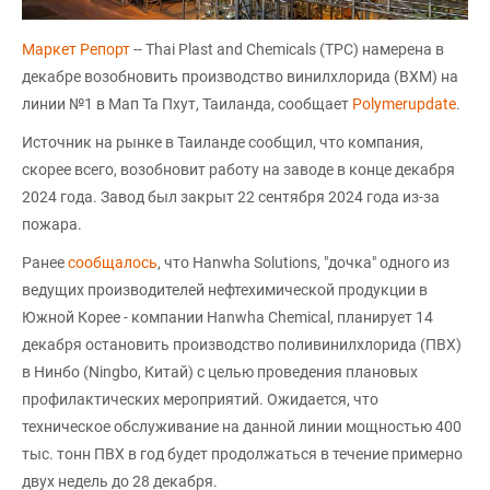
Маркет Репорт
-- Thai Plast and Chemicals (TPC) намерена в
декабре возобновить производство винилхлорида (ВХМ) на
линии №1 в Мап Та Пхут, Таиланда, сообщает
Polymerupdate
.
Источник на рынке в Таиланде сообщил, что компания,
скорее всего, возобновит работу на заводе в конце декабря
2024 года. Завод был закрыт 22 сентября 2024 года из-за
пожара.
Ранее
сообщалось
, что Hanwha Solutions, "дочка" одного из
ведущих производителей нефтехимической продукции в
Южной Корее - компании Hanwha Chemical, планирует 14
декабря остановить производство поливинилхлорида (ПВХ)
в Нинбо (Ningbo, Китай) с целью проведения плановых
профилактических мероприятий. Ожидается, что
техническое обслуживание на данной линии мощностью 400
тыс. тонн ПВХ в год будет продолжаться в течение примерно
двух недель до 28 декабря.