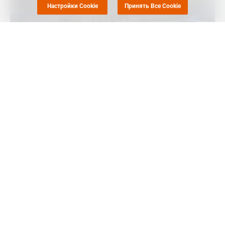
Настройки Cookie
Принять Все Cookie
Маркет Репорт
-- Совет директоров "Газпрома" на заседании
20 декабря обсудит отчуждение доли "Газпром переработки"
в предприятии "Газпром нефтехим Салават", сообщает
ТАСС
.
"О согласовании отчуждения принадлежащей ООО "Газпром
переработка" доли в уставном капитале ООО "Газпром
нефтехим Салават", - сказано в сообщении холдинга.
Директора "Газпрома" также рассмотрят согласование
позиции компании по голосованию его представителей в
органах управления Белгазпромбанка.
Ранее "Газпром нефтехим Салават"
объявил
о планах
запустить производство суперабсорбирующих полимеров в
2021 году. Ожидалось, что мощности производства составят