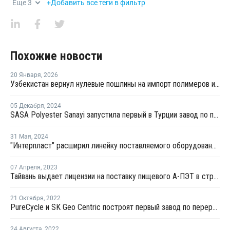
Еще
3
+Добавить все теги в фильтр
Похожие новости
20 Января
,
2026
Узбекистан вернул нулевые пошлины на импорт полимеров и базовой химии
05 Декабря
,
2024
SASA Polyester Sanayi запустила первый в Турции завод по производству ТФК
31 Мая
,
2024
"Интерпласт" расширил линейку поставляемого оборудования экструзионными линиями
07 Апреля
,
2023
Тайвань выдает лицензии на поставку пищевого А-ПЭТ в стране
21 Октября
,
2022
PureCycle и SK Geo Centric построят первый завод по переработке ПП в Азии
24 Августа
,
2022