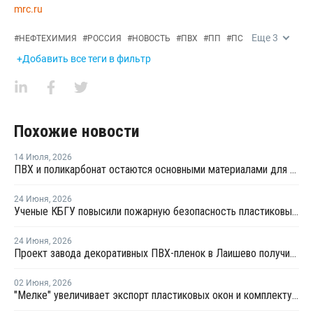
mrc.ru
Еще
3
#
НЕФТЕХИМИЯ
#
РОССИЯ
#
НОВОСТЬ
#
ПВХ
#
ПП
#
ПС
+Добавить все теги в фильтр
Похожие новости
14 Июля
,
2026
ПВХ и поликарбонат остаются основными материалами для производства банковских карт
24 Июня
,
2026
Ученые КБГУ повысили пожарную безопасность пластиковых стройматериалов
24 Июня
,
2026
Проект завода декоративных ПВХ-пленок в Лаишево получил заключение госэкспертизы
02 Июня
,
2026
"Мелке" увеличивает экспорт пластиковых окон и комплектующих