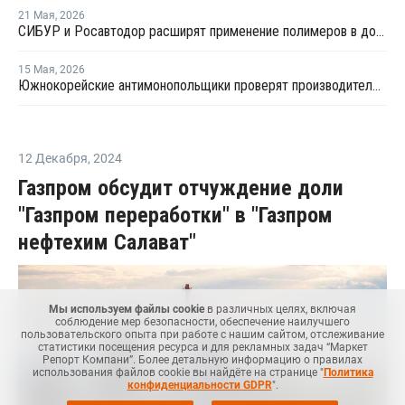
21 Мая
,
2026
СИБУР и Росавтодор расширят применение полимеров в дорожном строительстве
15 Мая
,
2026
Южнокорейские антимонопольщики проверят производителей ПВХ на предмет картельного сговора
12 Декабря
,
2024
Газпром обсудит отчуждение доли
"Газпром переработки" в "Газпром
нефтехим Салават"
Мы используем файлы cookie
в различных целях, включая
соблюдение мер безопасности, обеспечение наилучшего
пользовательского опыта при работе с нашим сайтом, отслеживание
статистики посещения ресурса и для рекламных задач “Маркет
Репорт Компани”. Более детальную информацию о правилах
использования файлов cookie вы найдёте на странице "
Политика
конфиденциальности GDPR
".