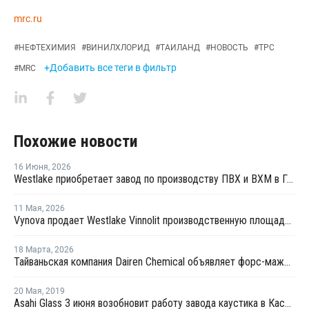
mrc.ru
#
НЕФТЕХИМИЯ
#
ВИНИЛХЛОРИД
#
ТАИЛАНД
#
НОВОСТЬ
#
TPC
+Добавить все теги в фильтр
#
MRC
Похожие новости
16 Июня
,
2026
Westlake приобретает завод по производству ПВХ и ВХМ в Германии
11 Мая
,
2026
Vynova продает Westlake Vinnolit производственную площадку по выпуску ВХМ и ПВХ в Германии
18 Марта
,
2026
Тайваньская компания Dairen Chemical объявляет форс-мажор в связи с перебоями в поставках сырья
20 Мая
,
2019
Asahi Glass 3 июня возобновит работу завода каустика в Касиме после плановой профилактики