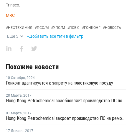
Trinseo.
MRC
#
НЕФТЕХИМИЯ
#
ПСС/М
#
УПС/М
#
ПСВ-С
#
ГОНКОНГ
#
НОВОСТЬ
Еще
5
+Добавить все теги в фильтр
Похожие новости
10 Октября
,
2024
Гонконг адаптируется к запрету на пластиковую посуду
28 Марта
,
2017
Hong Kong Petrochemical возобновляет производство ПС после ремонта
01 Марта
,
2017
Hong Kong Petrochemical закроет производство ПС на ремонт в середине марта
17 Января
,
2017