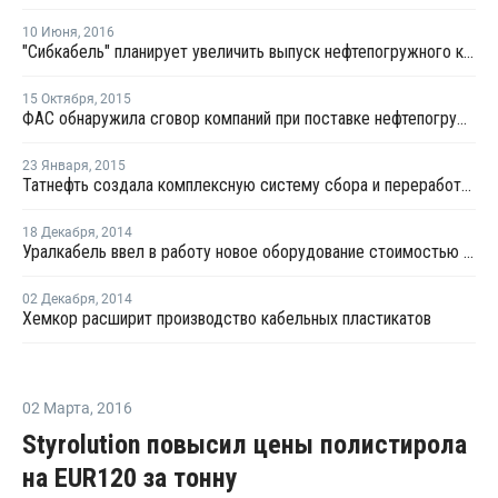
10 Июня
,
2016
"Сибкабель" планирует увеличить выпуск нефтепогружного кабеля со сверхзащитой
15 Октября
,
2015
ФАС обнаружила сговор компаний при поставке нефтепогружного кабеля для Роснефти
23 Января
,
2015
Татнефть создала комплексную систему сбора и переработки отходов производства и потребления
18 Декабря
,
2014
Уралкабель ввел в работу новое оборудование стоимостью EUR1 млн
02 Декабря
,
2014
Хемкор расширит производство кабельных пластикатов
02 Марта
,
2016
Styrolution повысил цены полистирола
на EUR120 за тонну