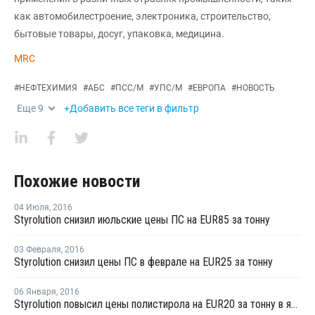
как автомобилестроение, электроника, строительство,
бытовые товары, досуг, упаковка, медицина.
MRC
#
НЕФТЕХИМИЯ
#
АБС
#
ПСС/М
#
УПС/М
#
ЕВРОПА
#
НОВОСТЬ
Еще
9
+Добавить все теги в фильтр
Похожие новости
04 Июля
,
2016
Styrolution снизил июльские цены ПС на EUR85 за тонну
03 Февраля
,
2016
Styrolution снизил цены ПС в феврале на EUR25 за тонну
06 Января
,
2016
Styrolution повысил цены полистирола на EUR20 за тонну в январе