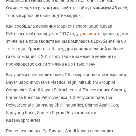
Мощность завода составляет 260 тыс. тонн ПК в год.
Ожидается, что ремонтные работы займут минимум 45 дней,
точные сроки не были подтверждены.
Как сообщала компания Маркет Репорт, Saudi Kayan
Petrochemical планирует к 2017 году
увеличить
производство
этилена на производственном комплексе в Джубайле на 93
тыс. тонн. Кроме того, благодаря дополнительной добыче
газа, компания к 2017 году также намерена увеличить
производство окиси этилена на 61 тыс. тонн.
Ведущими производителями ПК в мире являются компании
Bayer, Sabic Innovative Plastics, Teijin, Mitsubishi Group of
Companies, Saudi Kayan Petrochemical, Trinseo (ранее Styron),
Formosa Idemitsu Petrochemical, LG Polycarbonate,Thai
Polycarbonate, Samsung Cheil Industries, Chimei-Asahi Corp,
Samyang Кasei, Sumika Styron Polycarbonate и
Казаньоргсинтез.
Расположенная в Эр-Риярде, Saudi Kayan производит