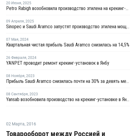
20 Июня
,
2025
Petro Rabigh возобновила производство этилена на крекинг-установке в Саудовской Аравии
09 Апреля
,
2025
Sinopec и Saudi Aramco запустят производство этилена мощностью 1,8 млн тонн на своем НПЗ в Янбу
07 Мая
,
2024
Квартальная чистая прибыль Saudi Aramco снизилась на 14,5%
26 Февраля
,
2024
YANPET проводит ремонт крекинг-установок в Янбу
08 Ноября
,
2023
Прибыль Saudi Aramco снизилась почти на 30% за девять месяцев
08 Сентября
,
2023
Yansab возобновила производство на крекинг-установке в Янбу
02 Марта
,
2016
Товарооборот между Россией и