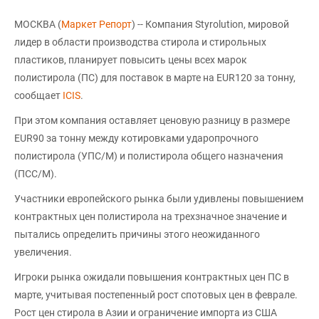
МОСКВА (
Маркет Репорт
) -- Компания Styrolution, мировой
лидер в области производства стирола и стирольных
пластиков, планирует повысить цены всех марок
полистирола (ПС) для поставок в марте на EUR120 за тонну,
сообщает
ICIS
.
При этом компания оставляет ценовую разницу в размере
EUR90 за тонну между котировками ударопрочного
полистирола (УПС/М) и полистирола общего назначения
(ПСС/М).
Участники европейского рынка были удивлены повышением
контрактных цен полистирола на трехзначное значение и
пытались определить причины этого неожиданного
увеличения.
Игроки рынка ожидали повышения контрактных цен ПС в
марте, учитывая постепенный рост спотовых цен в феврале.
Рост цен стирола в Азии и ограничение импорта из США