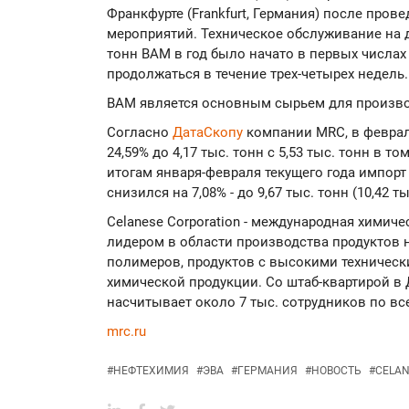
Франкфурте (Frankfurt, Германия) после про
мероприятий. Техническое обслуживание на
тонн ВАМ в год было начато в первых числах
продолжаться в течение трех-четырех недель.
ВАМ является основным сырьем для производ
Согласно
ДатаСкопу
компании MRC, в феврал
24,59% до 4,17 тыс. тонн с 5,53 тыс. тонн в т
итогам января-февраля текущего года импорт
снизился на 7,08% - до 9,67 тыс. тонн (10,42 т
Celanese Corporation - международная химич
лидером в области производства продуктов н
полимеров, продуктов с высокими техническ
химической продукции. Со штаб-квартирой в Д
насчитывает около 7 тыс. сотрудников по вс
mrc.ru
#
НЕФТЕХИМИЯ
#
ЭВА
#
ГЕРМАНИЯ
#
НОВОСТЬ
#
CELAN