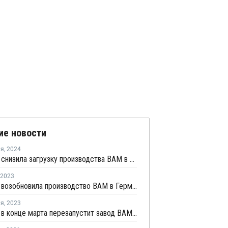
ие новости
ля
,
2024
Celanese снизила загрузку производства ВАМ в Германии
2023
Celanese возобновила производство ВАМ в Германии после ремонта
ля
,
2023
Celanese в конце марта перезапустит завод ВАМ в Германии после ремонта