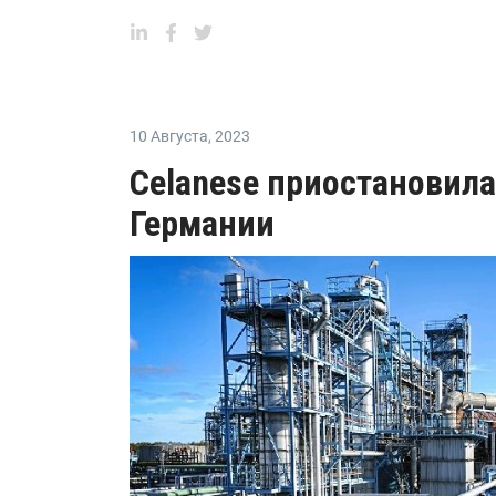
10 Августа
,
2023
Celanese приостановил
Германии