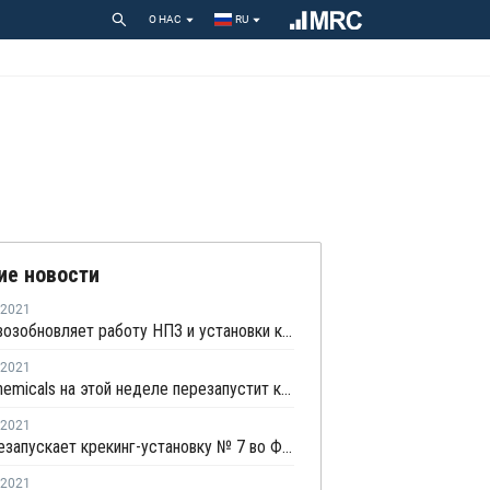
О НАС
RU
ие новости
2021
Chevron возобновляет работу НПЗ и установки каткрекинга в Пасадене
2021
Motiva Chemicals на этой неделе перезапустит крекинг-установку в Порт-Артуре
2021
Dow перезапускает крекинг-установку № 7 во Фрипорте
2021