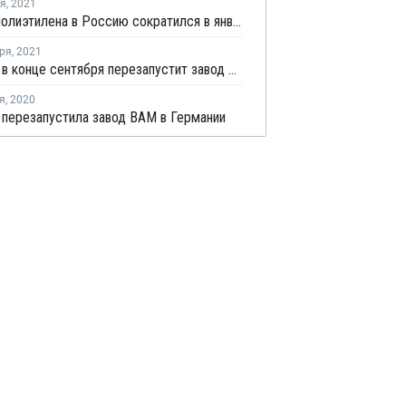
ря
,
2021
Импорт полиэтилена в Россию сократился в январе - ноябре на 7%
ря
,
2021
Celanese в конце сентября перезапустит завод ВАМ в Германии после планового ремонта
я
,
2020
 перезапустила завод ВАМ в Германии