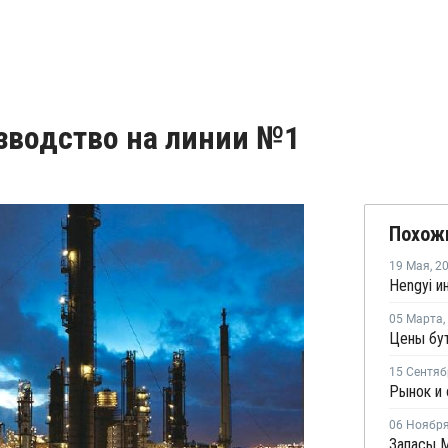
зводство на линии №1
Похож
19 Мая
,
2
05 Марта
,
15 Сентяб
06 Ноябр
Запасы М