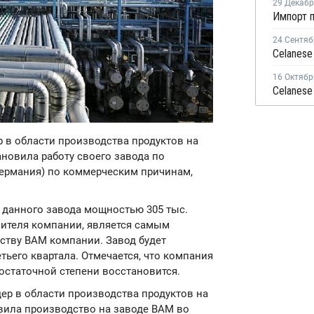
29 Декаб
24 Сентяб
16 Октябр
Celanese
р в области производства продуктов на
ановила работу своего завода по
 Германия) по коммерческим причинам,
у данного завода мощностью 305 тыс.
вителя компании, является самым
дству ВAM компании. Завод будет
тьего квартала. Отмечается, что компания
достаточной степени восстановится.
идер в области производства продуктов на
овила производство на заводе ВАМ во