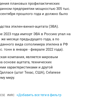
ведения плановых профилактических
 данном предприятии мощностью 305 тыс.
 сентября прошлого года и должно было
ства этилен-винил-ацетата (ЭВА).
е 2023 года импорт ЭВА в Россию упал на
ом же месяце предыдущего года, а по
 данного вида сополимера этилена в РФ
ыс. тонн в январе - феврале 2022 года).
еская компания, является мировым
а основе ацетата, технических
ими характеристиками и другой
алласе (штат Техас, США), Celanese
ему миру.
+Добавить все теги в фильтр
ESE
#
MRC