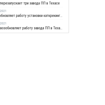
перезапускает три завода ПП в Техасе
2021
Dow возобновляет работу установки каткрекинга во Фрипорте
2021
Flint Hills возобновляет работу завода ПП в Техасе