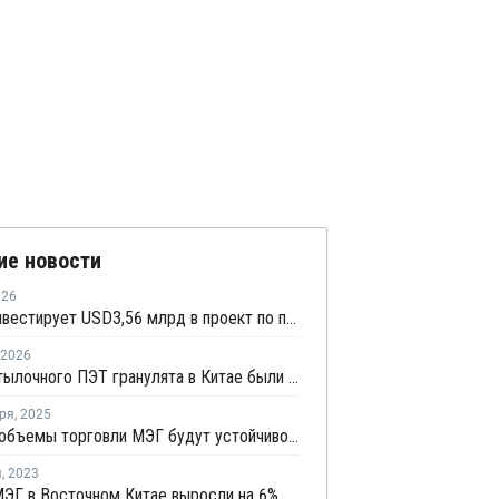
ие новости
026
Hengyi инвестирует USD3,56 млрд в проект по производству МЭГ из угля в Китае
2026
Цены бутылочного ПЭТ гранулята в Китае были смешанными в феврале
ря
,
2025
Рынок и объемы торговли МЭГ будут устойчиво расти в долгосрочной перспективе
я
,
2023
ЭГ в Восточном Китае выросли на 6%