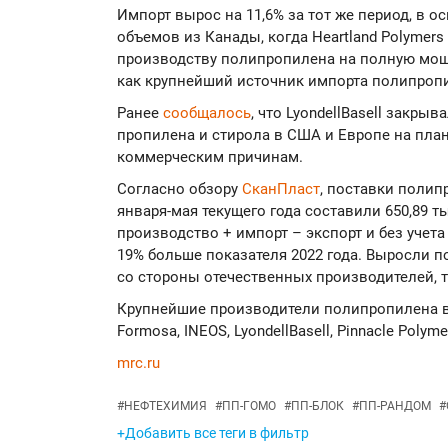
Импорт вырос на 11,6% за тот же период, в о
объемов из Канады, когда Heartland Polymer
производству полипропилена на полную мощ
как крупнейший источник импорта полипроп
Ранее
сообщалось
, что LyondellBasell закры
пропилена и стирола в США и Европе на пла
коммерческим причинам.
Согласно обзору
СканПласт
, поставки полип
января-мая текущего года составили 650,89 т
производство + импорт – экспорт и без учета 
19% больше показателя 2022 года. Выросли 
со стороны отечественных производителей, т
Крупнейшие производители полипропилена в
Formosa, INEOS, LyondellBasell, Pinnacle Polymer
mrc.ru
#
НЕФТЕХИМИЯ
#
ПП-ГОМО
#
ПП-БЛОК
#
ПП-РАНДОМ
#
+Добавить все теги в фильтр