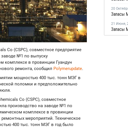
20 Октябр
21 Июня
,
cals Co (CSPC), совместное предприятие
а заводе №1 по выпуску
ом комплексе в провинции Гуандун
анового ремонта, сообщил
Polymerupdate
.
иятии мощностью 400 тыс. тонн МЭГ в
нической поломки и предположительно
июля.
ochemicals Co (CSPC), совместное
вила производство на заводе №1 по
химическом комплексе в провинции
я ремонтных мероприятий. Техническое
тью 400 тыс. тонн МЭГ в год было