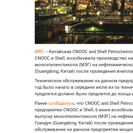
MRC
-- Китайская CNOOC and Shell Petrochemi
CNOOC и Shell, возобновила производство н
моноэтиленгликоля (МЭГ) на нефтехимическ
(Guangdong, Китай) после проведения внепл
Техническое обслуживание на данном предпр
год было начато в середине июля из-за тех
продлится должно было продлится до конца 
Ранее
сообщалось
, что CNOOC and Shell Petr
предприятие CNOOC и Shell, 6 июня возобно
выпуску моноэтиленгликоля (МЭГ) на нефте
Гуандун (Guangdong, Китай) после проведени
обслуживание на данном предприятии мощнос