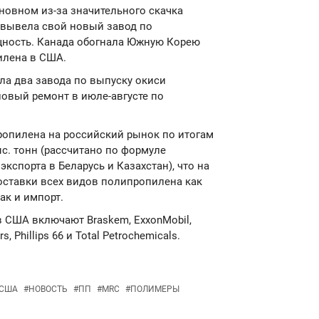
сновном из-за значительного скачка
s вывела свой новый завод по
ность. Канада обогнала Южную Корею
илена в США.
вала два завода по выпуску окиси
новый ремонт в июле-августе по
ропилена на российский рынок по итогам
ыс. тонн (рассчитано по формуле
экспорта в Беларусь и Казахстан), что на
поставки всех видов полипропилена как
ак и импорт.
 США включают Braskem, ExxonMobil,
s, Phillips 66 и Total Petrochemicals.
США
#
НОВОСТЬ
#
ПП
#
MRC
#
ПОЛИМЕРЫ