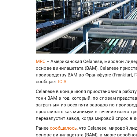
MRC
-- Американская Celanese, мировой лиде
основе винилацетата (ВАМ), Celanese приост
производству ВАМ во Франкфурте (Frankfurt,
сообщает
ICIS
.
Celanese в конце июля приостановила работ
тонн ВАМ в год, который, по словам предста
затратным из всех пяти заводов по произво
простаивать как минимум в течение всего тре
перезапустит завод, когда мировой спрос в 
Ранее
сообщалось
, что Celanese, мировой л
основе винилацетата (ВАМ), в марте возобн