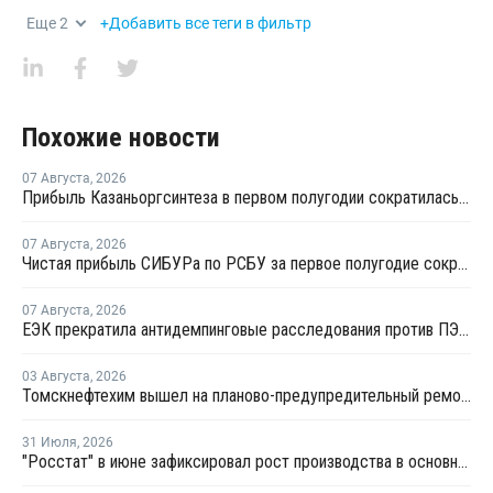
Еще
2
+Добавить все теги в фильтр
Похожие новости
07 Августа
,
2026
Прибыль Казаньоргсинтеза в первом полугодии сократилась более чем в 2 раза
07 Августа
,
2026
Чистая прибыль СИБУРа по РСБУ за первое полугодие сократилась в 3,6 раза
07 Августа
,
2026
ЕЭК прекратила антидемпинговые расследования против ПЭ и ПП из Азербайджана и Туркменистана
03 Августа
,
2026
Томскнефтехим вышел на планово-предупредительный ремонт
31 Июля
,
2026
"Росстат" в июне зафиксировал рост производства в основных группах пластмасс