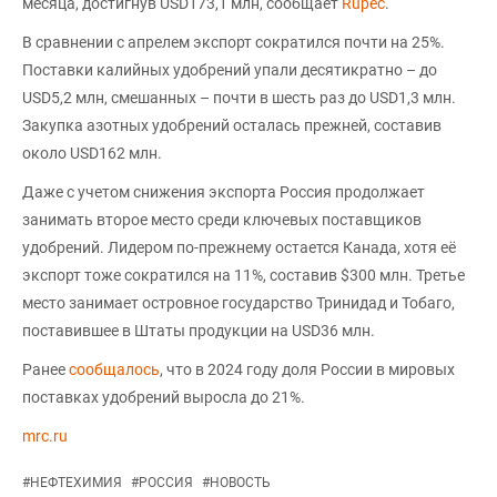
месяца, достигнув USD173,1 млн, сообщает
Rupec
.
В сравнении с апрелем экспорт сократился почти на 25%.
Поставки калийных удобрений упали десятикратно – до
USD5,2 млн, смешанных – почти в шесть раз до USD1,3 млн.
Закупка азотных удобрений осталась прежней, составив
около USD162 млн.
Даже с учетом снижения экспорта Россия продолжает
занимать второе место среди ключевых поставщиков
удобрений. Лидером по-прежнему остается Канада, хотя её
экспорт тоже сократился на 11%, составив $300 млн. Третье
место занимает островное государство Тринидад и Тобаго,
поставившее в Штаты продукции на USD36 млн.
Ранее
сообщалось
, что в 2024 году доля России в мировых
поставках удобрений выросла до 21%.
mrc.ru
#
НЕФТЕХИМИЯ
#
РОССИЯ
#
НОВОСТЬ