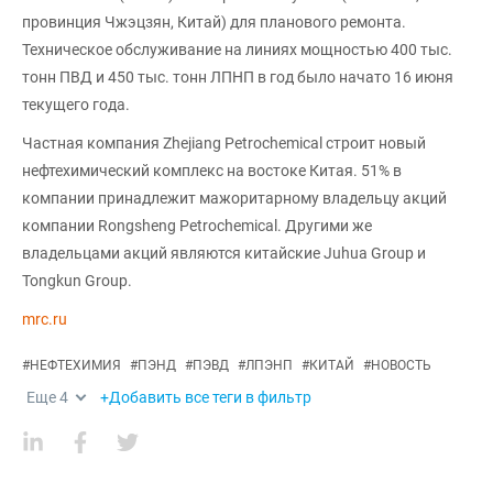
провинция Чжэцзян, Китай) для планового ремонта.
Техническое обслуживание на линиях мощностью 400 тыс.
тонн ПВД и 450 тыс. тонн ЛПНП в год было начато 16 июня
текущего года.
Частная компания Zhejiang Petrochemical строит новый
нефтехимический комплекс на востоке Китая. 51% в
компании принадлежит мажоритарному владельцу акций
компании Rongsheng Petrochemical. Другими же
владельцами акций являются китайские Juhua Group и
Tongkun Group.
mrc.ru
#
НЕФТЕХИМИЯ
#
ПЭНД
#
ПЭВД
#
ЛПЭНП
#
КИТАЙ
#
НОВОСТЬ
Еще
4
+Добавить все теги в фильтр