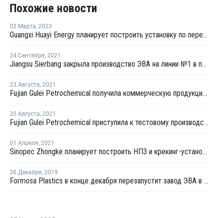
Похожие новости
02 Марта
,
2023
Guangxi Huayi Energy планирует построить установку по переработке метанола в олефины в Китае
24 Сентября
,
2021
Jiangsu Sierbang закрыла производство ЭВА на линии №1 в провинции Цзянсу на ремонт
23 Августа
,
2021
Fujian Gulei Petrochemical получила коммерческую продукцию на новой крекинг-установке в Китае
20 Августа
,
2021
Fujian Gulei Petrochemical приступила к тестовому производству на новой крекинг-установке в Китае
01 Апреля
,
2021
Sinopec Zhongke планирует построить НПЗ и крекинг-установку в Китае
26 Декабря
,
2019
Formosa Plastics в конце декабря перезапустит завод ЭВА в Китае после плановой профилактики