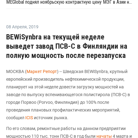
MEGlobal поднял ноябрьскую контрактную цену МЭГ в Азии на USD140 за тонну
08 Апреля
,
2019
BEWiSynbra на текущей неделе
выведет завод ПСВ-С в Финляндии на
полную мощность после перезапуска
МОСКВА (
Маркет Репорт
) -- Шведская BEWiSynbra, крупный
европейский производитель нефтехимической продукции,
планирует на этой неделе довести загрузку мощностей на
заводе по выпуску вспенивающегося полистирола (ПСВ-С) в
городе Порвоо (Porvoo, Финляндия) до 100% после
проведения плановых профилактических мероприятий,
сообщил
ICIS
источник рынка.
По его словам, ремонтные работы на данном предприятии
мощностью 110 тыс. тонн ПСВ-С в год были
начаты
4 марта и