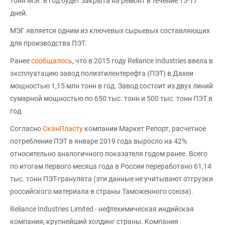
тонн МЭГ в год будет закрыта на ремонт в течение 15-17
дней.
МЭГ является одним из ключевых сырьевых составляющих
для производства ПЭТ.
Ранее
сообщалось
, что в 2015 году Reliance Industries ввела в
эксплуатацию завод полиэтилентерефта (ПЭТ) в Дахеи
мощностью 1,15 млн тонн в год. Завод состоит из двух линий
сумарной мощностью по 650 тыс. тонн и 500 тыс. тонн ПЭТ в
год.
Согласно
СканПласту
компании Маркет Репорт, расчетное
потребление ПЭТ в январе 2019 года выросло на 42%
относительно аналогичного показателя годом ранее. Всего
по итогам первого месяца года в России переработано 61,14
тыс. тонн ПЭТ-гранулята (эти данные не учитывают отгрузки
российского материала в страны Таможенного союза).
Reliance Industries Limited - нефтехимическая индийская
компания, крупнейший холдинг страны. Компания