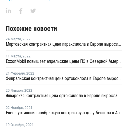
Похожие новости
24 Марта
,
2022
Мартовская контрактная цена параксилола в Европе выросла на EUR160 за тонну
11 Марта
,
2022
ExxonMobil повышает апрельские цены ПЭ в Северной Америке
21 Февраля
,
2022
Февральская контрактная цена ортоксилола в Европе выросла на EUR72 за тонну
20 Января
,
2022
Январская контрактная цена ортоксилола в Европе выросла на EUR33 за тонну
02 Ноября
,
2021
Eneos установил ноябрьскую контрактную цену бензола в Азии на уровне USD1 005 за тонну
19 Октября
,
2021