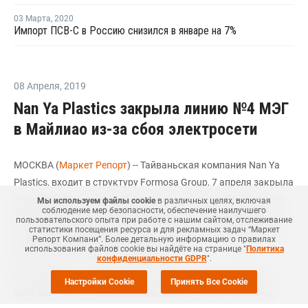
03 Марта
,
2020
Импорт ПСВ-С в Россию снизился в январе на 7%
08 Апреля
,
2019
Nan Ya Plastics закрыла линию №4 МЭГ
в Майлиао из-за сбоя электросети
МОСКВА (
Маркет Репорт
) -- Тайваньская компания Nan Ya
Plastics, входит в структуру Formosa Group, 7 апреля закрыла
производство на линии №4 по выпуску моноэтиленгликоля
Мы используем файлы cookie
в различных целях, включая
соблюдение мер безопасности, обеспечение наилучшего
(МЭГ) в Майлиао (Mailiao, Тайвань) из-за сбоя электросети,
пользовательского опыта при работе с нашим сайтом, отслеживание
статистики посещения ресурса и для рекламных задач “Маркет
вызванной взрывом на заводе ароматики компании FCFC,
Репорт Компани”. Более детальную информацию о правилах
использования файлов cookie вы найдёте на странице "
Политика
сообщил
ICIS
источник в компании.
конфиденциальности GDPR
".
По словам источника, данная линия мощностью 720 тыс.
Настройки Cookie
Принять Все Cookie
тонн МЭГ тонн в год возобновит работу через несколько