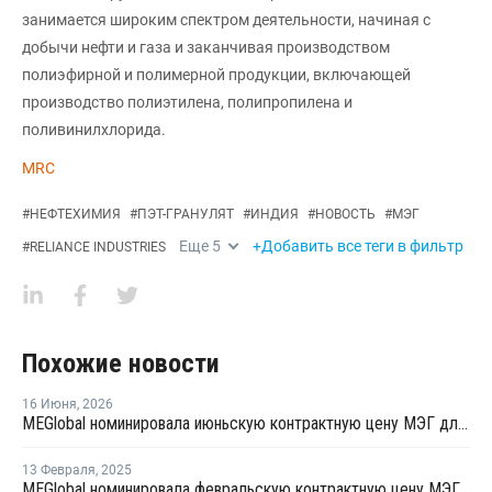
занимается широким спектром деятельности, начиная с
добычи нефти и газа и заканчивая производством
полиэфирной и полимерной продукции, включающей
производство полиэтилена, полипропилена и
поливинилхлорида.
MRC
#
НЕФТЕХИМИЯ
#
ПЭТ-ГРАНУЛЯТ
#
ИНДИЯ
#
НОВОСТЬ
#
МЭГ
Еще
5
+Добавить все теги в фильтр
#
RELIANCE INDUSTRIES
Похожие новости
16 Июня
,
2026
MEGlobal номинировала июньскую контрактную цену МЭГ для Азии
13 Февраля
,
2025
MEGlobal номинировала февральскую контрактную цену МЭГ для Азии