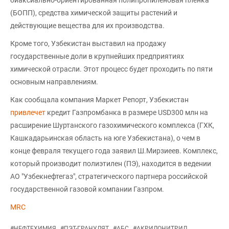
биаксиально-ориентированная полипропиленовая пленка
(БОПП), средства химической защиты растений и
действующие вещества для их производства.
Кроме того, Узбекистан выставил на продажу
государственные доли в крупнейших предприятиях
химической отрасли. Этот процесс будет проходить по пяти
основным направлениям.
Как сообщала компания Маркет Репорт, Узбекистан
привлечет
кредит Газпромбанка в размере USD300 млн на
расширение Шуртанского газохимического комплекса (ГХК,
Кашкадарьинская область на юге Узбекистана), о чем в
конце февраля текущего года заявил Ш.Мирзиеев. Комплекс,
который производит полиэтилен (ПЭ), находится в ведении
АО "Узбекнефтегаз", стратегического партнера российской
государственной газовой компании Газпром.
MRC
#
НЕФТЕХИМИЯ
#
ПЭТ-ГРАНУЛЯТ
#
АБС
#
АКРИЛОНИТРИЛ