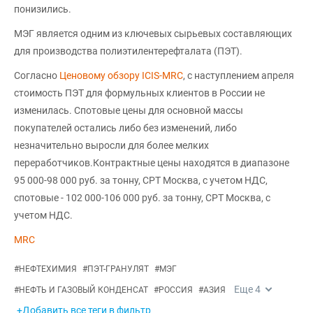
понизились.
МЭГ является одним из ключевых сырьевых составляющих
для производства полиэтилентерефталата (ПЭТ).
Согласно
Ценовому обзору ICIS-MRC
, с наступлением апреля
стоимость ПЭТ для формульных клиентов в России не
изменилась. Спотовые цены для основной массы
покупателей остались либо без изменений, либо
незначительно выросли для более мелких
переработчиков.Контрактные цены находятся в диапазоне
95 000-98 000 руб. за тонну, CPT Москва, с учетом НДС,
спотовые - 102 000-106 000 руб. за тонну, CPT Москва, с
учетом НДС.
MRC
#
НЕФТЕХИМИЯ
#
ПЭТ-ГРАНУЛЯТ
#
МЭГ
Еще
4
#
НЕФТЬ И ГАЗОВЫЙ КОНДЕНСАТ
#
РОССИЯ
#
АЗИЯ
+Добавить все теги в фильтр