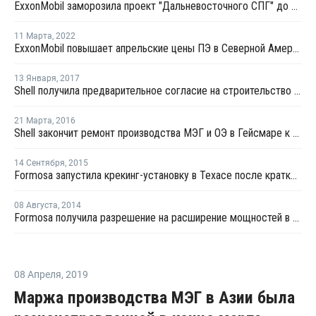
ExxonMobil заморозила проект "Дальневосточного СПГ" до отдельного уведомления
11 Марта
,
2022
ExxonMobil повышает апрельские цены ПЭ в Северной Америке
13 Января
,
2017
Shell получила предварительное согласие на строительство этанового комплекса в Пенсильвании
21 Марта
,
2016
Shell закончит ремонт производства МЭГ и ОЭ в Гейсмаре к концу апреля
14 Сентября
,
2015
Formosa запустила крекинг-установку в Техасе после кратковременной остановки
08 Августа
,
2014
Formosa получила разрешение на расширение мощностей в Техасе
08 Апреля
,
2019
Маржа производства МЭГ в Азии была