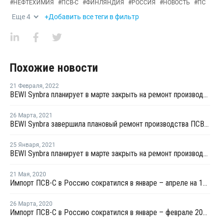
#
НЕФТЕХИМИЯ
#
ПСВ-С
#
ФИНЛЯНДИЯ
#
РОССИЯ
#
НОВОСТЬ
#
ПС
Еще
4
+Добавить все теги в фильтр
Похожие новости
21 Февраля
,
2022
BEWI Synbra планирует в марте закрыть на ремонт производство ПСВ-С в Финляндии
26 Марта
,
2021
BEWI Synbra завершила плановый ремонт производства ПСВ-С в Финляндии
25 Января
,
2021
BEWI Synbra планирует в марте закрыть на ремонт производство ПСВ-С в Финляндии
21 Мая
,
2020
Импорт ПСВ-С в Россию сократился в январе – апреле на 17%
26 Марта
,
2020
Импорт ПСВ-С в Россию сократился в январе – феврале 2020 года на 15%