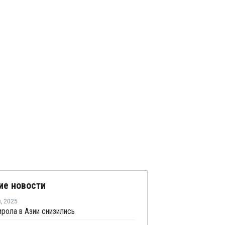
ие новости
я
,
2025
рола в Азии снизились