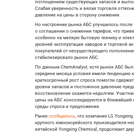
поглощением существующих запасов и выпо
Слабая уверенность и вялая торговля оттесн
давление на цены в сторону снижения.
Но настроение рынка АБС улучшилось после 
о соглашении о снижении тарифов, что приве
особенно на мелкую бытовую технику и элект
уровней эксплуатации заводов и торговой а
покупателей от несуществующего пополнени
стабилизировало рынок АБС.
По данным ChemAnalyst, хотя рынок АБС был 
середине месяца условия имели тенденцию к 
краткосрочный рост спроса помогли сдержат
уровни запасов и постоянное давление пред
восстановление окажется недолгим. Участни
цены на АБС консолидируются в ближайшей 
среды спроса и предложения.
Ранее
сообщалось
, что компания LG Yongxin
крупного южнокорейского производителя не
китайской Yongxing Chemical, продолжает де