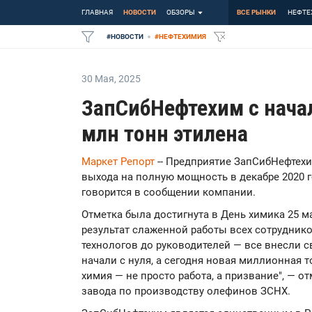
ГЛАВНАЯ
НОВОСТИ
ОБЗОРЫ
ВСЕ РЫНКИ
НЕФТЕ
#
НОВОСТИ
#
НЕФТЕХИМИЯ
30 Мая
,
2025
ЗапСибНефтехим с начал
млн тонн этилена
Маркет Репорт
-- Предприятие ЗапСибНефтехи
выхода на полную мощность в декабре 2020 го
говорится в сообщении компании.
Отметка была достигнута в День химика 25 м
результат слаженной работы всех сотруднико
технологов до руководителей — все внесли св
начали с нуля, а сегодня новая миллионная т
химия — не просто работа, а призвание", — 
завода по производству олефинов ЗСНХ.