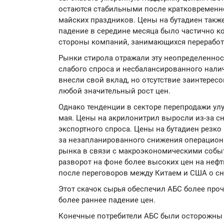
остаются стабильными после кратковременн
майских праздников. Цены на бутадиен также
падение в середине месяца было частично 
стороны компаний, занимающихся переработ
Рынки стирола отражали эту неопределеннос
слабого спроса и несбалансированного нали
внесли свой вклад, но отсутствие заинтерес
любой значительный рост цен.
Однако тенденции в секторе перепродажи ул
мая. Цены на акрилонитрил выросли из-за с
экспортного спроса. Цены на бутадиен резко
за незапланированного снижения операцион
рынка в связи с макроэкономическими собы
разворот на фоне более высоких цен на неф
после переговоров между Китаем и США о с
Этот скачок сырья обеспечил АБС более проч
более раннее падение цен.
Конечные потребители АБС были осторожны 