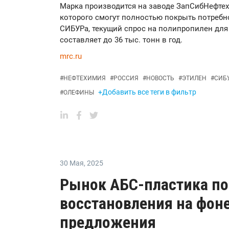
Марка производится на заводе ЗапСибНефтех
которого смогут полностью покрыть потребн
СИБУРа, текущий спрос на полипропилен для
составляет до 36 тыс. тонн в год.
mrc.ru
#
НЕФТЕХИМИЯ
#
РОССИЯ
#
НОВОСТЬ
#
ЭТИЛЕН
#
СИБ
+Добавить все теги в фильтр
#
ОЛЕФИНЫ
30 Мая
,
2025
Рынок АБС-пластика по
восстановления на фон
предложения