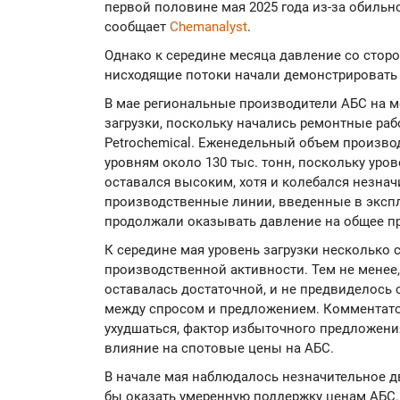
первой половине мая 2025 года из-за обильн
сообщает
Chemanalyst
.
Однако к середине месяца давление со сторо
нисходящие потоки начали демонстрировать
В мае региональные производители АБС на 
загрузки, поскольку начались ремонтные рабо
Petrochemical. Еженедельный объем произво
уровням около 130 тыс. тонн, поскольку уро
оставался высоким, хотя и колебался незна
производственные линии, введенные в экспл
продолжали оказывать давление на общее п
К середине мая уровень загрузки несколько 
производственной активности. Тем не менее,
оставалась достаточной, и не предвиделось
между спросом и предложением. Комментатор
ухудшаться, фактор избыточного предложен
влияние на спотовые цены на АБС.
В начале мая наблюдалось незначительное д
бы оказать умеренную поддержку ценам АБС