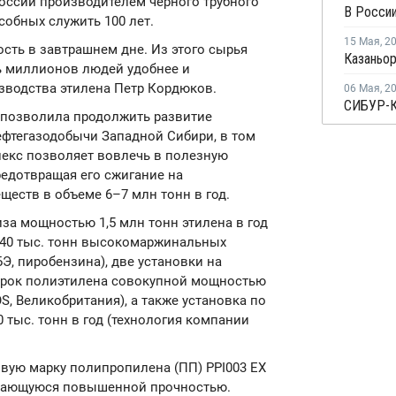
оссии производителем черного трубного
В России
собных служить 100 лет.
15 Мая
,
2
ость в завтрашнем дне. Из этого сырья
ь миллионов людей удобнее и
изводства этилена Петр Кордюков.
06 Мая
,
2
 позволила продолжить развитие
ефтегазодобычи Западной Сибири, в том
лекс позволяет вовлечь в полезную
редотвращая его сжигание на
еств в объеме 6–7 млн тонн в год.
иза мощностью 1,5 млн тонн этилена в год
 240 тыс. тонн высокомаржинальных
БЭ, пиробензина), две установки на
арок полиэтилена совокупной мощностью
OS, Великобритания), а также установка по
тыс. тонн в год (технология компании
овую марку полипропилена (ПП) PPI003 EX
ичающуюся повышенной прочностью.