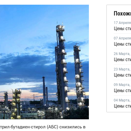
Похож
17 Апреля
Цены сти
07 Апреля
26 Марта
,
23 Марта
,
09 Марта
,
04 Марта
,
Цены сти
итрил-бутадиен-стирол (АБС) снизились в