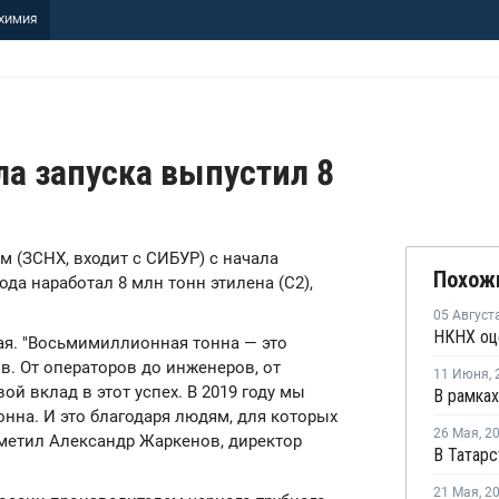
ХИМИЯ
а запуска выпустил 8
м (ЗСНХ, входит с СИБУР) с начала
Похож
да наработал 8 млн тонн этилена (С2),
05 Август
ая. "Восьмимиллионная тонна — это
в. От операторов до инженеров, от
11 Июня
,
ой вклад в этот успех. В 2019 году мы
онна. И это благодаря людям, для которых
26 Мая
,
2
отметил Александр Жаркенов, директор
21 Мая
,
2