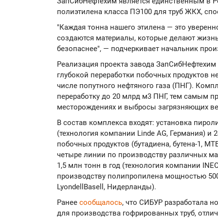
ЗапСибНефтехим является единственным в Р
полиэтилена класса ПЭ100 для труб ЖКХ, спо
"Каждая тонна нашего этилена — это уверенн
создаются материалы, которые делают жизн
безопаснее", — подчеркивает начальник про
Реализация проекта завода ЗапСибНефтехим
глубокой переработки побочных продуктов н
числе попутного нефтяного газа (ПНГ). Комп
переработку до 20 млрд м3 ПНГ, тем самым п
месторождениях и выбросы загрязняющих вещ
В состав комплекса входят: установка пирол
(технология компании Linde AG, Германия) и
побочных продуктов (бутадиена, бутена-1, МТ
четыре линии по производству различных м
1,5 млн тонн в год (технология компании INE
производству полипропилена мощностью 500 
LyondellBasell, Нидерланды).
Ранее
сообщалось
, что СИБУР разработала н
для производства гофрированных труб, отл