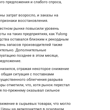
ого предложения и слабого спроса,
ны затрат возросло, и заказы на
 признаки восстановления.
местном рынке повысили уровень
ты на таких предприятиях, как Yulong
дства оставался близким к рекордным
вень запасов производителей также
чительно. Дополнительные
уатацию позднее в этом месяце,
редложение.
снизился, отражая некоторое снижение
 общая ситуация с поставками
 существенного облегчения разрыва
ы отметили, что, хотя рынок перестал
ия по-прежнему оказывал сильное
вижение в сырьевых товарах, что могло
. Цены на акрилонитрил в основном