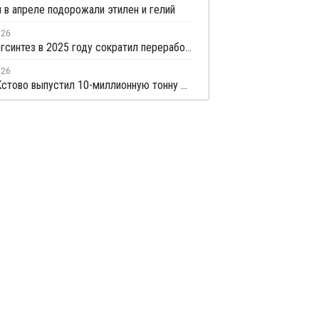
 в апреле подорожали этилен и гелий
026
Казаньоргсинтез в 2025 году сократил переработку этана на 5%, сжиженного газа – на 24%
026
СИБУР-Кстово выпустил 10-миллионную тонну этилена в Нижегородской области