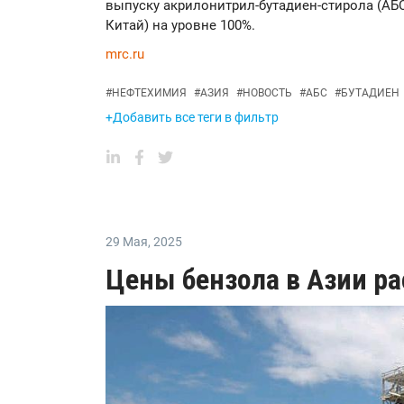
выпуску акрилонитрил-бутадиен-стирола (АБС
Китай) на уровне 100%.
mrc.ru
#
НЕФТЕХИМИЯ
#
АЗИЯ
#
НОВОСТЬ
#
АБС
#
БУТАДИЕН
+Добавить все теги в фильтр
29 Мая
,
2025
Цены бензола в Азии ра