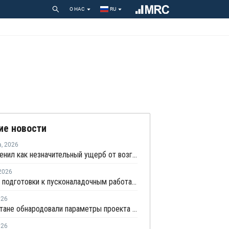
О НАС
RU
ие новости
а
,
2026
НКНХ оценил как незначительный ущерб от возгорания на линии полистирола
2026
В рамках подготовки к пусконаладочным работам АГХК запустил факел установки пиролиза
026
В Татарстане обнародовали параметры проекта промпарка "Этилен-600"
026