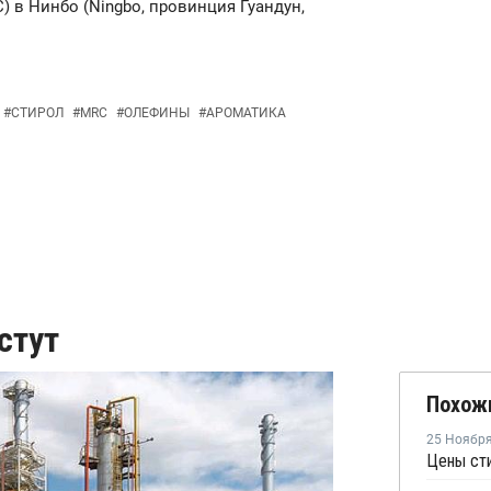
) в Нинбо (Ningbo, провинция Гуандун,
#
СТИРОЛ
#
MRC
#
ОЛЕФИНЫ
#
АРОМАТИКА
стут
Похож
25 Ноябр
Цены сти