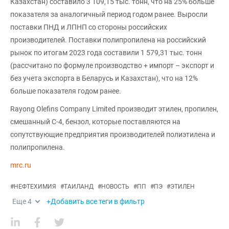
Казахстан) составило 3 109,15 тыс. тонн, что на 25% больше
показателя за аналогичный период годом ранее. Выросли
поставки ПНД и ЛПНП со стороны российских
производителей. Поставки полипропилена на российский
рынок по итогам 2023 года составили 1 579,31 тыс. тонн
(рассчитано по формуле производство + импорт – экспорт и
без учета экспорта в Беларусь и Казахстан), что на 12%
больше показателя годом ранее.
Rayong Olefins Company Limited производит этилен, пропилен,
смешанный С-4, бензол, которые поставляются на
сопутствующие предприятия производителей полиэтилена и
полипропилена.
mrc.ru
#
НЕФТЕХИМИЯ
#
ТАИЛАНД
#
НОВОСТЬ
#
ПП
#
ПЭ
#
ЭТИЛЕН
Еще
4
+Добавить все теги в фильтр