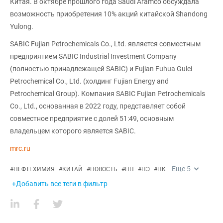
Китая. В октябре прошлого года Saudi Aramco обсуждала
возможность приобретения 10% акций китайской Shandong
Yulong.
SABIC Fujian Petrochemicals Co., Ltd. является совместным
предприятием SABIC Industrial Investment Company
(полностью принадлежащей SABIC) и Fujian Fuhua Gulei
Petrochemical Co., Ltd. (холдинг Fujian Energy and
Petrochemical Group). Компания SABIC Fujian Petrochemicals
Co., Ltd., основанная в 2022 году, представляет собой
совместное предприятие с долей 51:49, основным
владельцем которого является SABIC.
mrc.ru
Еще
5
#
НЕФТЕХИМИЯ
#
КИТАЙ
#
НОВОСТЬ
#
ПП
#
ПЭ
#
ПК
+Добавить все теги в фильтр