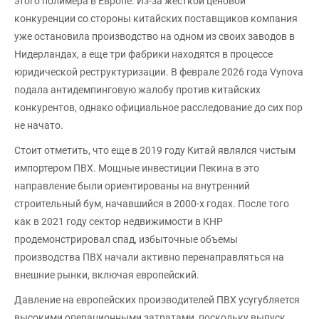
этого полимера в Европе. Из-за жесткой ценовой
конкуренции со стороны китайских поставщиков компания
уже остановила производство на одном из своих заводов в
Нидерландах, а еще три фабрики находятся в процессе
юридической реструктуризации. В феврале 2026 года Vynova
подала антидемпинговую жалобу против китайских
конкурентов, однако официальное расследование до сих пор
не начато.
Стоит отметить, что еще в 2019 году Китай являлся чистым
импортером ПВХ. Мощные инвестиции Пекина в это
направление были ориентированы на внутренний
строительный бум, начавшийся в 2000-х годах. После того
как в 2021 году сектор недвижимости в КНР
продемонстрировал спад, избыточные объемы
производства ПВХ начали активно перенаправляться на
внешние рынки, включая европейский.
Давление на европейских производителей ПВХ усугубляется
высокими операционными затратами, поскольку выпуск