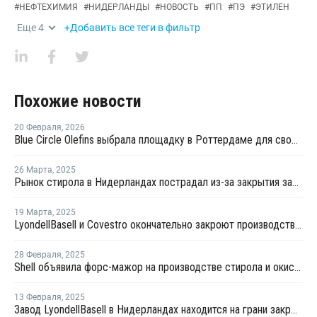
#
НЕФТЕХИМИЯ
#
НИДЕРЛАНДЫ
#
НОВОСТЬ
#
ПП
#
ПЭ
#
ЭТИЛЕН
Еще
4
+Добавить все теги в фильтр
Похожие новости
20 Февраля
,
2026
Blue Circle Olefins выбрала площадку в Роттердаме для своего проекта по производству экологически чистого метанола
26 Марта
,
2025
Рынок стирола в Нидерландах пострадал из-за закрытия заводов LyondellBasell и Covestro
19 Марта
,
2025
LyondellBasell и Covestro окончательно закроют производство стирола и окиси пропилена в Нидерландах
28 Февраля
,
2025
Shell объявила форс-мажор на производстве стирола и окиси пропилена в Нидерландах
13 Февраля
,
2025
Завод LyondellBasell в Нидерландах находится на грани закрытия