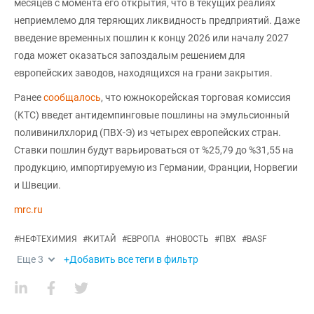
месяцев с момента его открытия, что в текущих реалиях
неприемлемо для теряющих ликвидность предприятий. Даже
введение временных пошлин к концу 2026 или началу 2027
года может оказаться запоздалым решением для
европейских заводов, находящихся на грани закрытия.
Ранее
сообщалось
, что южнокорейская торговая комиссия
(KTC) введет антидемпинговые пошлины на эмульсионный
поливинилхлорид (ПВХ-Э) из четырех европейских стран.
Ставки пошлин будут варьироваться от %25,79 до %31,55 на
продукцию, импортируемую из Германии, Франции, Норвегии
и Швеции.
mrc.ru
#
НЕФТЕХИМИЯ
#
КИТАЙ
#
ЕВРОПА
#
НОВОСТЬ
#
ПВХ
#
BASF
Еще
3
+Добавить все теги в фильтр