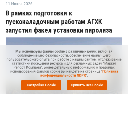
11 Июня
,
2026
В рамках подготовки к
пусконаладочным работам АГХК
запустил факел установки пиролиза
Мы используем файлы cookie
в различных целях, включая
соблюдение мер безопасности, обеспечение наилучшего
пользовательского опыта при работе с нашим сайтом, отслеживание
статистики посещения ресурса и для рекламных задач “Маркет
Репорт Компани”. Более детальную информацию о правилах
использования файлов cookie вы найдёте на странице "
Политика
конфиденциальности GDPR
".
Настройки Cookie
Принять Все Cookie
Маркет Репорт
-- На "Амурском газохимическом комплексе"
(АГХК) СИБУРа запущена факельная система. В период