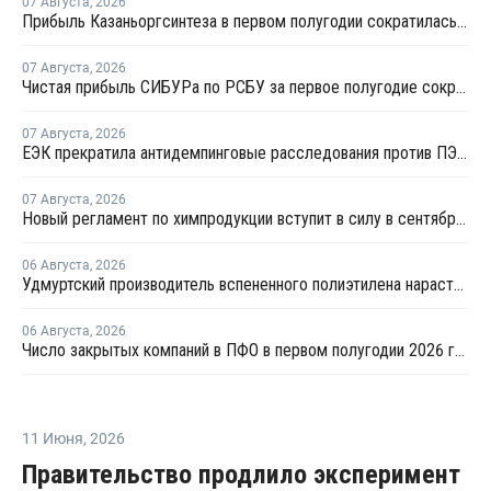
07 Августа
,
2026
Прибыль Казаньоргсинтеза в первом полугодии сократилась более чем в 2 раза
07 Августа
,
2026
Чистая прибыль СИБУРа по РСБУ за первое полугодие сократилась в 3,6 раза
07 Августа
,
2026
ЕЭК прекратила антидемпинговые расследования против ПЭ и ПП из Азербайджана и Туркменистана
07 Августа
,
2026
Новый регламент по химпродукции вступит в силу в сентябре 2027 года
06 Августа
,
2026
Удмуртский производитель вспененного полиэтилена нарастит выпуск на 15%
06 Августа
,
2026
Число закрытых компаний в ПФО в первом полугодии 2026 года вдвое превысило число новых
11 Июня
,
2026
Правительство продлило эксперимент