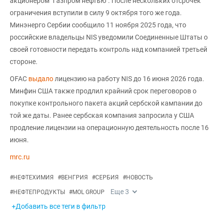
акционером "Газпром нефтью". После нескольких отсрочек
ограничения вступили в силу 9 октября того же года.
Минэнерго Сербии сообщило 11 ноября 2025 года, что
российские владельцы NIS уведомили Соединенные Штаты о
своей готовности передать контроль над компанией третьей
стороне.
OFAC
выдало
лицензию на работу NIS до 16 июня 2026 года.
Минфин США также продлил крайний срок переговоров о
покупке контрольного пакета акций сербской кампании до
той же даты. Ранее сербская компания запросила у США
продление лицензии на операционную деятельность после 16
июня.
mrc.ru
#
НЕФТЕХИМИЯ
#
ВЕНГРИЯ
#
СЕРБИЯ
#
НОВОСТЬ
Еще
3
#
НЕФТЕПРОДУКТЫ
#
MOL GROUP
+Добавить все теги в фильтр