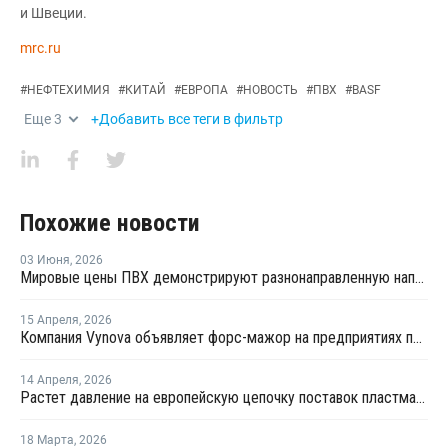
и Швеции.
mrc.ru
#
НЕФТЕХИМИЯ
#
КИТАЙ
#
ЕВРОПА
#
НОВОСТЬ
#
ПВХ
#
BASF
Еще
3
+Добавить все теги в фильтр
Похожие новости
03 Июня
,
2026
Мировые цены ПВХ демонстрируют разнонаправленную направленность
15 Апреля
,
2026
Компания Vynova объявляет форс-мажор на предприятиях по производству ПВХ во Франции и Германии
14 Апреля
,
2026
Растет давление на европейскую цепочку поставок пластмасс
18 Марта
,
2026