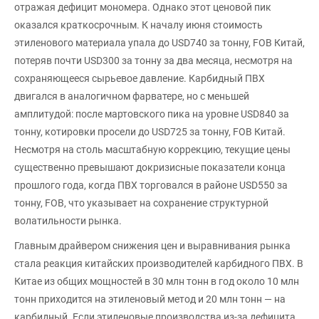
отражая дефицит мономера. Однако этот ценовой пик
оказался краткосрочным. К началу июня стоимость
этиленового материала упала до USD740 за тонну, FOB Китай,
потеряв почти USD300 за тонну за два месяца, несмотря на
сохраняющееся сырьевое давление. Карбидный ПВХ
двигался в аналогичном фарватере, но с меньшей
амплитудой: после мартовского пика на уровне USD840 за
тонну, котировки просели до USD725 за тонну, FOB Китай.
Несмотря на столь масштабную коррекцию, текущие цены
существенно превышают докризисные показатели конца
прошлого года, когда ПВХ торговался в районе USD550 за
тонну, FOB, что указывает на сохранение структурной
волатильности рынка.
Главным драйвером снижения цен и выравнивания рынка
стала реакция китайских производителей карбидного ПВХ. В
Китае из общих мощностей в 30 млн тонн в год около 10 млн
тонн приходится на этиленовый метод и 20 млн тонн — на
карбидный. Если этиленовые производства из-за дефицита