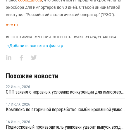
экосбора для импортеров до 90 дней. С такой инициативой
выступил "Российский экологический оператор" ("РЭО").
mrc.ru
#
НЕФТЕХИМИЯ
#
РОССИЯ
#
НОВОСТЬ
#
MRC
#
ТАРА/УПАКОВКА
+Добавить все теги в фильтр
Похожие новости
22 Июля
,
2026
СПП заявил о неравных условиях конкуренции для импортеров полимерной упаковки в рамках российского РОП
17 Июля
,
2026
Комплекс по вторичной переработке комбинированной упаковки запущен в Челябинске
16 Июля
,
2026
Подмосковный производитель упаковки удвоит выпуск воздушно-пузырчатой пленки до 30 млн кв. метров в год