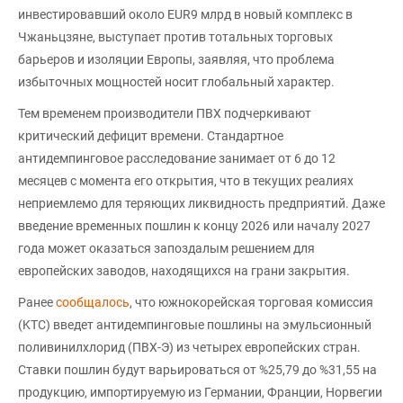
инвестировавший около EUR9 млрд в новый комплекс в
Чжаньцзяне, выступает против тотальных торговых
барьеров и изоляции Европы, заявляя, что проблема
избыточных мощностей носит глобальный характер.
Тем временем производители ПВХ подчеркивают
критический дефицит времени. Стандартное
антидемпинговое расследование занимает от 6 до 12
месяцев с момента его открытия, что в текущих реалиях
неприемлемо для теряющих ликвидность предприятий. Даже
введение временных пошлин к концу 2026 или началу 2027
года может оказаться запоздалым решением для
европейских заводов, находящихся на грани закрытия.
Ранее
сообщалось
, что южнокорейская торговая комиссия
(KTC) введет антидемпинговые пошлины на эмульсионный
поливинилхлорид (ПВХ-Э) из четырех европейских стран.
Ставки пошлин будут варьироваться от %25,79 до %31,55 на
продукцию, импортируемую из Германии, Франции, Норвегии