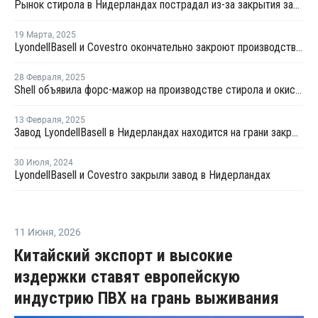
Рынок стирола в Нидерландах пострадал из-за закрытия заводов LyondellBasell и Covestro
19 Марта
,
2025
LyondellBasell и Covestro окончательно закроют производство стирола и окиси пропилена в Нидерландах
28 Февраля
,
2025
Shell объявила форс-мажор на производстве стирола и окиси пропилена в Нидерландах
13 Февраля
,
2025
Завод LyondellBasell в Нидерландах находится на грани закрытия
30 Июля
,
2024
LyondellBasell и Covestro закрыли завод в Нидерландах
11 Июня
,
2026
Китайский экспорт и высокие
издержки ставят европейскую
индустрию ПВХ на грань выживания