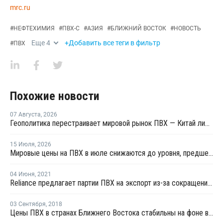
mrc.ru
#
НЕФТЕХИМИЯ
#
ПВХ-С
#
АЗИЯ
#
БЛИЖНИЙ ВОСТОК
#
НОВОСТЬ
Еще
4
+Добавить все теги в фильтр
#
ПВХ
Похожие новости
07 Августа
,
2026
Геополитика перестраивает мировой рынок ПВХ — Китай лидирует в экспорте
15 Июля
,
2026
Мировые цены на ПВХ в июле снижаются до уровня, предшествовавшего конфликту на Ближнем Востоке
04 Июня
,
2021
Reliance предлагает партии ПВХ на экспорт из-за сокращения внутреннего спроса
03 Сентября
,
2018
Цены ПВХ в странах Ближнего Востока стабильны на фоне вялых переговоров