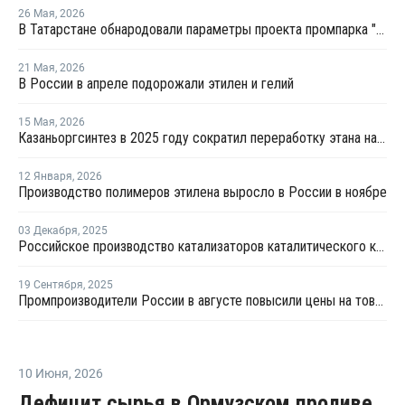
26 Мая
,
2026
В Татарстане обнародовали параметры проекта промпарка "Этилен-600"
21 Мая
,
2026
В России в апреле подорожали этилен и гелий
15 Мая
,
2026
Казаньоргсинтез в 2025 году сократил переработку этана на 5%, сжиженного газа – на 24%
12 Января
,
2026
Производство полимеров этилена выросло в России в ноябре
03 Декабря
,
2025
Российское производство катализаторов каталитического крекинга достигло 12 тыс. тонн в год
19 Сентября
,
2025
Промпроизводители России в августе повысили цены на товары на 1,1%
10 Июня
,
2026
Дефицит сырья в Ормузском проливе