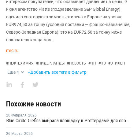
интересом покупателей, что оказывает давление на цены. 9
июня агентство Platts (подразделение S&P Global Energy)
оценило спотовую стоимость этилена в Европе на уровне
EUR974,50 за тонну (условия поставки — франко-назначение,
Северо-Западная Европа); это на EUR72,50 за тонну ниже
показателя конца мая.
mrc.ru
#
НЕФТЕХИМИЯ
#
НИДЕРЛАНДЫ
#
НОВОСТЬ
#
ПП
#
ПЭ
#
ЭТИЛЕН
Еще
4
+Добавить все теги в фильтр
Похожие новости
20 Февраля
,
2026
Blue Circle Olefins выбрала площадку в Роттердаме для своего проекта по производству экологически чистого метанола
26 Марта
,
2025