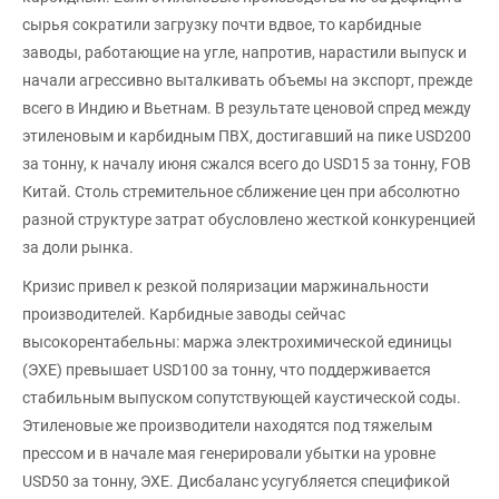
сырья сократили загрузку почти вдвое, то карбидные
заводы, работающие на угле, напротив, нарастили выпуск и
начали агрессивно выталкивать объемы на экспорт, прежде
всего в Индию и Вьетнам. В результате ценовой спред между
этиленовым и карбидным ПВХ, достигавший на пике USD200
за тонну, к началу июня сжался всего до USD15 за тонну, FOB
Китай. Столь стремительное сближение цен при абсолютно
разной структуре затрат обусловлено жесткой конкуренцией
за доли рынка.
Кризис привел к резкой поляризации маржинальности
производителей. Карбидные заводы сейчас
высокорентабельны: маржа электрохимической единицы
(ЭХЕ) превышает USD100 за тонну, что поддерживается
стабильным выпуском сопутствующей каустической соды.
Этиленовые же производители находятся под тяжелым
прессом и в начале мая генерировали убытки на уровне
USD50 за тонну, ЭХЕ. Дисбаланс усугубляется спецификой