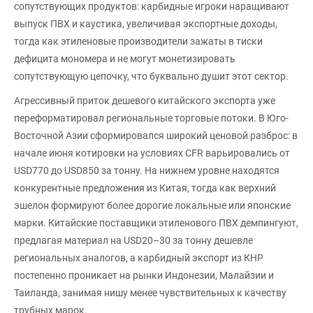
сопутствующих продуктов: карбидные игроки наращивают
выпуск ПВХ и каустика, увеличивая экспортные доходы,
тогда как этиленовые производители зажаты в тиски
дефицита мономера и не могут монетизировать
сопутствующую цепочку, что буквально душит этот сектор.
Агрессивный приток дешевого китайского экспорта уже
переформатировал региональные торговые потоки. В Юго-
Восточной Азии сформировался широкий ценовой разброс: в
начале июня котировки на условиях CFR варьировались от
USD770 до USD850 за тонну. На нижнем уровне находятся
конкурентные предложения из Китая, тогда как верхний
эшелон формируют более дорогие локальные или японские
марки. Китайские поставщики этиленового ПВХ демпингуют,
предлагая материал на USD20–30 за тонну дешевле
региональных аналогов, а карбидный экспорт из КНР
постепенно проникает на рынки Индонезии, Малайзии и
Таиланда, занимая нишу менее чувствительных к качеству
трубных марок.