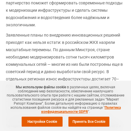
партнерство поможет сформировать современные подходы
к модернизации инфраструктуры и сделать системы
водоснабжения и водоотведения более надёжными и
экологичными.
Заявленные планы по внедрению инновационных решений
приходят как нельзя кстати: в российском ЖКХ назрели
масштабные перемены. По данным Минстроя, стране
необходимо модернизировать сотни тысяч километров
коммунальных сетей — многие из них были построены еще в
советский период и давно выработали свой ресурс. В
отдельных регионах износ инфраструктуры достигает 70–
80%, а аварийность продолжает расти. При этом отрасль
Мы используем файлы cookie
в различных целях, включая
соблюдение мер безопасности, обеспечение наилучшего
хронически недофинансируется: средняя рентабельность
пользовательского опыта при работе с нашим сайтом, отслеживание
статистики посещения ресурса и для рекламных задач “Маркет
составляет всего около 2,2 %, а более половины водоканалов
Репорт Компани”. Более детальную информацию о правилах
использования файлов cookie вы найдёте на странице "
Политика
работают в убыток.
конфиденциальности GDPR
".
На этом фоне особую актуальность приобретает опыт
Настройки Cookie
Принять Все Cookie
Татарстана, где при участии СИБУРа, экспертов НИУ ВШЭ и