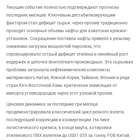
Текущие события полностью подтверждают прогнозы
последних месяцев. Ключевым дестабилизирующим
фактором стал дефицит сырья: через пролив традиционно
проходят основные объемы нафты для азиатских крекинг-
установок. Сокращение поставок нафты привело к резкому
снижению загрузки мощностей пиролиза, что
спровоцировало острый дефицит этилена и линейный рост
издержек в цепочке downstream-производных. Эта сырьевая
проблема затронула нефтехимические комплексы
материкового Китая, Южной Кореи, Тайваня, Японии и ряда
стран Юго-Восточной Азии, критически зависящих от
импорта углеводородов через этот узловой пролив.
Ценовая динамика за последние три месяца
продемонстрировала классический цикл резкого взлета,
последующей коррекции и конвергенции. На пике
логистического кризиса, в конце марта, котировки
этиленового ПВХ взлетели до USD1 035 за тонну, FOB Китай,