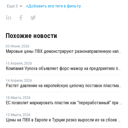
Еще
3
+Добавить все теги в фильтр
Похожие новости
03 Июня
,
2026
Мировые цены ПВХ демонстрируют разнонаправленную направленность
15 Апреля
,
2026
Компания Vynova объявляет форс-мажор на предприятиях по производству ПВХ во Франции и Германии
14 Апреля
,
2026
Растет давление на европейскую цепочку поставок пластмасс
18 Марта
,
2026
ЕС позволит маркировать пластик как "переработанный" при 2,5% содержании вторичного материала
13 Марта
,
2026
Цены на ПВХ в Европе и Турции резко выросли из-за сбоев в цепочке поставок и увеличения производственных затрат