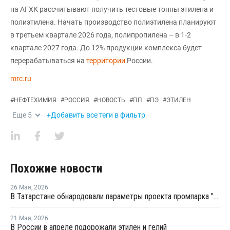
на АГХК рассчитывают получить тестовые тонны этилена и
полиэтилена. Начать производство полиэтилена планируют
в третьем квартале 2026 года, полипропилена – в 1-2
квартале 2027 года. До 12% продукции комплекса будет
перерабатываться на
территории
России.
mrc.ru
#
НЕФТЕХИМИЯ
#
РОССИЯ
#
НОВОСТЬ
#
ПП
#
ПЭ
#
ЭТИЛЕН
Еще
5
+Добавить все теги в фильтр
Похожие новости
26 Мая
,
2026
В Татарстане обнародовали параметры проекта промпарка "Этилен-600"
21 Мая
,
2026
В России в апреле подорожали этилен и гелий