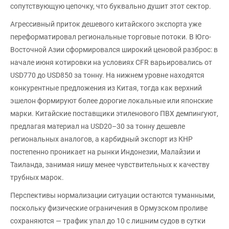
сопутствующую цепочку, что буквально душит этот сектор.
Агрессивный приток дешевого китайского экспорта уже
переформатировал региональные торговые потоки. В Юго-
Восточной Азии сформировался широкий ценовой разброс: в
начале июня котировки на условиях CFR варьировались от
USD770 до USD850 за тонну. На нижнем уровне находятся
конкурентные предложения из Китая, тогда как верхний
эшелон формируют более дорогие локальные или японские
марки. Китайские поставщики этиленового ПВХ демпингуют,
предлагая материал на USD20–30 за тонну дешевле
региональных аналогов, а карбидный экспорт из КНР
постепенно проникает на рынки Индонезии, Малайзии и
Таиланда, занимая нишу менее чувствительных к качеству
трубных марок.
Перспективы нормализации ситуации остаются туманными,
поскольку физические ограничения в Ормузском проливе
сохраняются — трафик упал до 10 с лишним судов в сутки