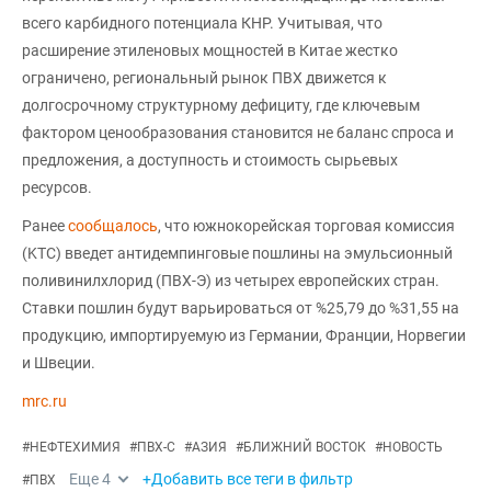
всего карбидного потенциала КНР. Учитывая, что
расширение этиленовых мощностей в Китае жестко
ограничено, региональный рынок ПВХ движется к
долгосрочному структурному дефициту, где ключевым
фактором ценообразования становится не баланс спроса и
предложения, а доступность и стоимость сырьевых
ресурсов.
Ранее
сообщалось
, что южнокорейская торговая комиссия
(KTC) введет антидемпинговые пошлины на эмульсионный
поливинилхлорид (ПВХ-Э) из четырех европейских стран.
Ставки пошлин будут варьироваться от %25,79 до %31,55 на
продукцию, импортируемую из Германии, Франции, Норвегии
и Швеции.
mrc.ru
#
НЕФТЕХИМИЯ
#
ПВХ-С
#
АЗИЯ
#
БЛИЖНИЙ ВОСТОК
#
НОВОСТЬ
Еще
4
+Добавить все теги в фильтр
#
ПВХ