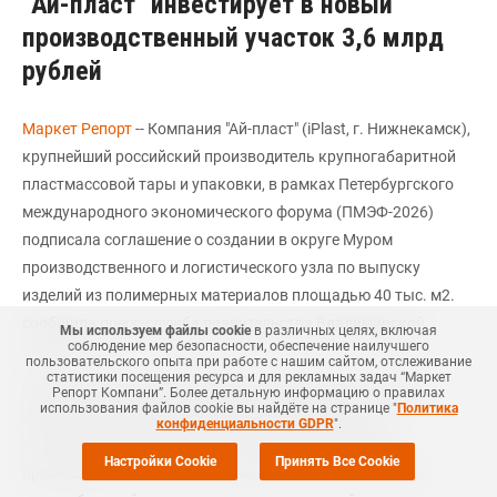
"Ай-пласт" инвестирует в новый
производственный участок 3,6 млрд
рублей
Маркет Репорт
-- Компания "Ай-пласт" (iPlast, г. Нижнекамск),
крупнейший российский производитель крупногабаритной
пластмассовой тары и упаковки, в рамках Петербургского
международного экономического форума (ПМЭФ-2026)
подписала соглашение о создании в округе Муром
производственного и логистического узла по выпуску
изделий из полимерных материалов площадью 40 тыс. м2.
сообщила пресс-служба правительства Владимирской
Мы используем файлы cookie
в различных целях, включая
соблюдение мер безопасности, обеспечение наилучшего
области.
пользовательского опыта при работе с нашим сайтом, отслеживание
статистики посещения ресурса и для рекламных задач “Маркет
Современный комплекс будет ориентирован на выпуск
Репорт Компани”. Более детальную информацию о правилах
использования файлов cookie вы найдёте на странице "
Политика
импортозамещающей продукции промышленного
конфиденциальности GDPR
".
назначения, востребованной в логистике, пищевой
Настройки Cookie
Принять Все Cookie
промышленности, сельском хозяйстве, строительстве,