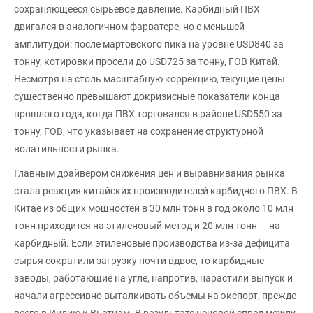
сохраняющееся сырьевое давление. Карбидный ПВХ
двигался в аналогичном фарватере, но с меньшей
амплитудой: после мартовского пика на уровне USD840 за
тонну, котировки просели до USD725 за тонну, FOB Китай.
Несмотря на столь масштабную коррекцию, текущие цены
существенно превышают докризисные показатели конца
прошлого года, когда ПВХ торговался в районе USD550 за
тонну, FOB, что указывает на сохранение структурной
волатильности рынка.
Главным драйвером снижения цен и выравнивания рынка
стала реакция китайских производителей карбидного ПВХ. В
Китае из общих мощностей в 30 млн тонн в год около 10 млн
тонн приходится на этиленовый метод и 20 млн тонн — на
карбидный. Если этиленовые производства из-за дефицита
сырья сократили загрузку почти вдвое, то карбидные
заводы, работающие на угле, напротив, нарастили выпуск и
начали агрессивно выталкивать объемы на экспорт, прежде
всего в Индию и Вьетнам. В результате ценовой спред между