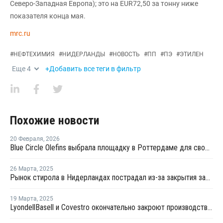
Северо-Западная Европа); это на EUR72,50 за тонну ниже
показателя конца мая.
mrc.ru
#
НЕФТЕХИМИЯ
#
НИДЕРЛАНДЫ
#
НОВОСТЬ
#
ПП
#
ПЭ
#
ЭТИЛЕН
Еще
4
+Добавить все теги в фильтр
Похожие новости
20 Февраля
,
2026
Blue Circle Olefins выбрала площадку в Роттердаме для своего проекта по производству экологически чистого метанола
26 Марта
,
2025
Рынок стирола в Нидерландах пострадал из-за закрытия заводов LyondellBasell и Covestro
19 Марта
,
2025
LyondellBasell и Covestro окончательно закроют производство стирола и окиси пропилена в Нидерландах