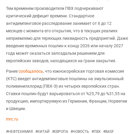
Тем временем производители ПВХ подчеркивают
критический дефицит времени. Стандартное
антидемпинговое расследование занимает от 6 до 12
месяцев с момента его открытия, что в текущих реалиях
неприемлемо для теряющих ликвидность предприятий. Даже
введение временных пошлин к концу 2026 или началу 2027
года может оказаться запоздалым решением для
европейских заводов, находящихся на грани закрытия.
Ранее
сообщалось
, что южнокорейская торговая комиссия
(KTC) введет антидемпинговые пошлины на эмульсионный
поливинилхлорид (ПВХ-Э) из четырех европейских стран.
Ставки пошлин будут варьироваться от %25,79 до %31,55 на
продукцию, импортируемую из Германии, Франции, Норвегии
и Швеции.
mrc.ru
#
НЕФТЕХИМИЯ
#
КИТАЙ
#
ЕВРОПА
#
НОВОСТЬ
#
ПВХ
#
BASF