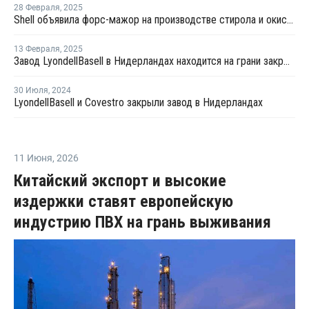
28 Февраля
,
2025
Shell объявила форс-мажор на производстве стирола и окиси пропилена в Нидерландах
13 Февраля
,
2025
Завод LyondellBasell в Нидерландах находится на грани закрытия
30 Июля
,
2024
LyondellBasell и Covestro закрыли завод в Нидерландах
11 Июня
,
2026
Китайский экспорт и высокие
издержки ставят европейскую
индустрию ПВХ на грань выживания