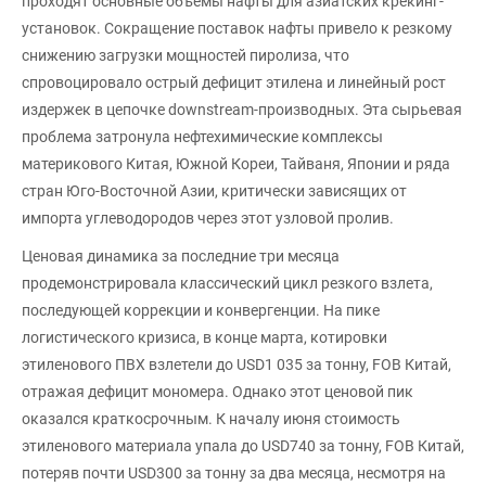
проходят основные объемы нафты для азиатских крекинг-
установок. Сокращение поставок нафты привело к резкому
снижению загрузки мощностей пиролиза, что
спровоцировало острый дефицит этилена и линейный рост
издержек в цепочке downstream-производных. Эта сырьевая
проблема затронула нефтехимические комплексы
материкового Китая, Южной Кореи, Тайваня, Японии и ряда
стран Юго-Восточной Азии, критически зависящих от
импорта углеводородов через этот узловой пролив.
Ценовая динамика за последние три месяца
продемонстрировала классический цикл резкого взлета,
последующей коррекции и конвергенции. На пике
логистического кризиса, в конце марта, котировки
этиленового ПВХ взлетели до USD1 035 за тонну, FOB Китай,
отражая дефицит мономера. Однако этот ценовой пик
оказался краткосрочным. К началу июня стоимость
этиленового материала упала до USD740 за тонну, FOB Китай,
потеряв почти USD300 за тонну за два месяца, несмотря на