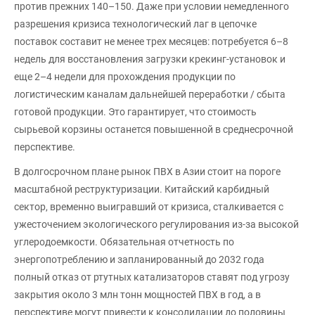
против прежних 140–150. Даже при условии немедленного
разрешения кризиса технологический лаг в цепочке
поставок составит не менее трех месяцев: потребуется 6–8
недель для восстановления загрузки крекинг-установок и
еще 2–4 недели для прохождения продукции по
логистическим каналам дальнейшей переработки / сбыта
готовой продукции. Это гарантирует, что стоимость
сырьевой корзины останется повышенной в среднесрочной
перспективе.
В долгосрочном плане рынок ПВХ в Азии стоит на пороге
масштабной реструктуризации. Китайский карбидный
сектор, временно выигравший от кризиса, сталкивается с
ужесточением экологического регулирования из-за высокой
углеродоемкости. Обязательная отчетность по
энергопотреблению и запланированный до 2032 года
полный отказ от ртутных катализаторов ставят под угрозу
закрытия около 3 млн тонн мощностей ПВХ в год, а в
перспективе могут привести к консолидации до половины