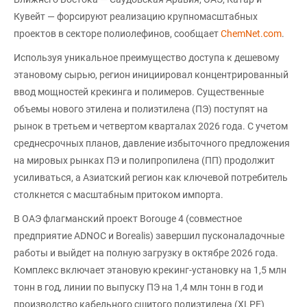
Кувейт — форсируют реализацию крупномасштабных
проектов в секторе полиолефинов, сообщает
ChemNet.com
.
Используя уникальное преимущество доступа к дешевому
этановому сырью, регион инициировал концентрированный
ввод мощностей крекинга и полимеров. Существенные
объемы нового этилена и полиэтилена (ПЭ) поступят на
рынок в третьем и четвертом кварталах 2026 года. С учетом
среднесрочных планов, давление избыточного предложения
на мировых рынках ПЭ и полипропилена (ПП) продолжит
усиливаться, а Азиатский регион как ключевой потребитель
столкнется с масштабным притоком импорта.
В ОАЭ флагманский проект Borouge 4 (совместное
предприятие ADNOC и Borealis) завершил пусконаладочные
работы и выйдет на полную загрузку в октябре 2026 года.
Комплекс включает этановую крекинг-установку на 1,5 млн
тонн в год, линии по выпуску ПЭ на 1,4 млн тонн в год и
производство кабельного сшитого полиэтилена (XLPE)