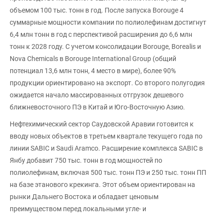
объемом 100 тыс. тонн в год. После запуска Borouge 4
суммарные мощности компании по полиолефинам достигнут
6,4 млн тонн в год с перспективой расширения до 6,6 млн
тонн к 2028 году. С учетом консолидации Borouge, Borealis и
Nova Chemicals в Borouge International Group (общий
потенциал 13,6 млн тонн, 4 место в мире), более 90%
продукции ориентировано на экспорт. Со второго полугодия
ожидается начало массированных отгрузок дешевого
ближневосточного ПЭ в Китай и Юго-Восточную Азию.
Нефтехимический сектор Саудовской Аравии готовится к
вводу новых объектов в третьем квартале текущего года по
линии SABIC и Saudi Aramco. Расширение комплекса SABIC в
Янбу добавит 750 тыс. тонн в год мощностей по
полиолефинам, включая 500 тыс. тонн ПЭ и 250 тыс. тонн ПП
на базе этанового крекинга. Этот объем ориентирован на
рынки Дальнего Востока и обладает ценовым
преимуществом перед локальными угле- и