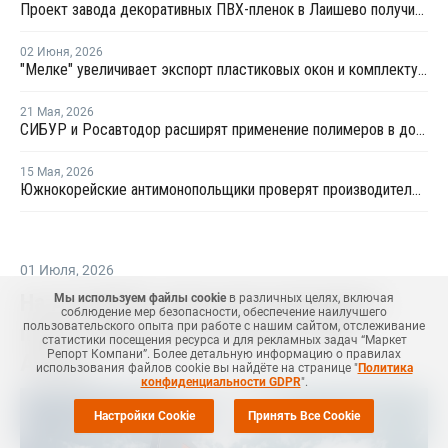
Проект завода декоративных ПВХ-пленок в Лаишево получил заключение госэкспертизы
02 Июня
,
2026
"Мелке" увеличивает экспорт пластиковых окон и комплектующих
21 Мая
,
2026
СИБУР и Росавтодор расширят применение полимеров в дорожном строительстве
15 Мая
,
2026
Южнокорейские антимонопольщики проверят производителей ПВХ на предмет картельного сговора
01 Июля
,
2026
На АвтоВАЗе запустили рекордную
Мы используем файлы cookie
в различных целях, включая
соблюдение мер безопасности, обеспечение наилучшего
пресс-форму для бамперов Lada
пользовательского опыта при работе с нашим сайтом, отслеживание
статистики посещения ресурса и для рекламных задач “Маркет
Репорт Компани”. Более детальную информацию о правилах
Azimut
использования файлов cookie вы найдёте на странице "
Политика
конфиденциальности GDPR
".
Настройки Cookie
Принять Все Cookie