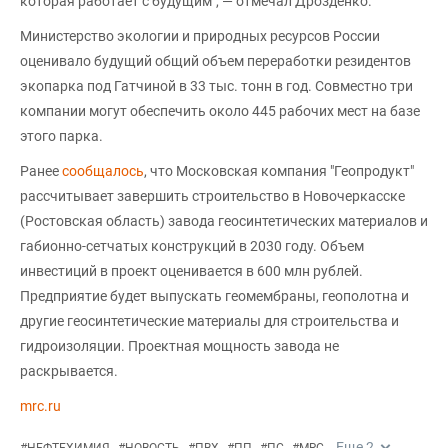
которая работает с будущим", — отмечал Дрозденко.
Министерство экологии и природных ресурсов России
оценивало будущий общий объем переработки резидентов
экопарка под Гатчиной в 33 тыс. тонн в год. Совместно три
компании могут обеспечить около 445 рабочих мест на базе
этого парка.
Ранее
сообщалось
, что Московская компания "Геопродукт"
рассчитывает завершить строительство в Новочеркасске
(Ростовская область) завода геосинтетических материалов и
габионно-сетчатых конструкций в 2030 году. Объем
инвестиций в проект оценивается в 600 млн рублей.
Предприятие будет выпускать геомембраны, геополотна и
другие геосинтетические материалы для строительства и
гидроизоляции. Проектная мощность завода не
раскрывается.
mrc.ru
Еще
2
#
НЕФТЕХИМИЯ
#
НОВОСТЬ
#
ПВХ
#
ПП
#
ПС
#
MRC