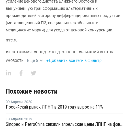
усиление ценового диктата Ближнего Востока и
вынужденную трансформацию альтернативных
производителей в сторону дифференцированных продуктов
(металлоценовый ПЭ, специальные кабельные и
медицинские марки) для ухода от ценовой конкуренции.
mrc.ru
#
НЕФТЕХИМИЯ
#
ПЭНД
#
ПЭВД
#
ЛПЭНП
#
БЛИЖНИЙ ВОСТОК
Еще
6
+Добавить все теги в фильтр
#
НОВОСТЬ
Похожие новости
09 Апреля
,
2020
Российский рынок ЛПНП в 2019 году вырос на 11%
18 Апреля
,
2019
Sinopec и PetroChina снизили апрельские цены ЛПНП на фоне нисходящего тренда