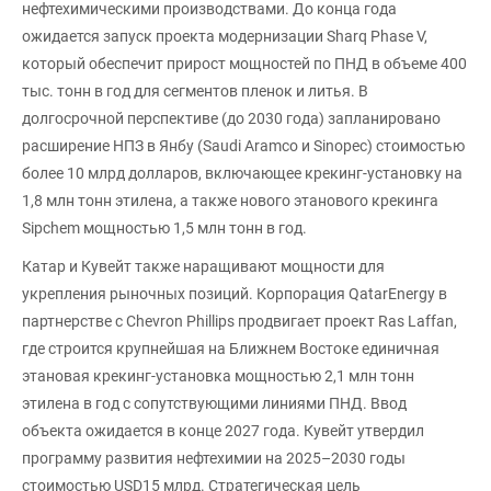
нефтехимическими производствами. До конца года
ожидается запуск проекта модернизации Sharq Phase V,
который обеспечит прирост мощностей по ПНД в объеме 400
тыс. тонн в год для сегментов пленок и литья. В
долгосрочной перспективе (до 2030 года) запланировано
расширение НПЗ в Янбу (Saudi Aramco и Sinopec) стоимостью
более 10 млрд долларов, включающее крекинг-установку на
1,8 млн тонн этилена, а также нового этанового крекинга
Sipchem мощностью 1,5 млн тонн в год.
Катар и Кувейт также наращивают мощности для
укрепления рыночных позиций. Корпорация QatarEnergy в
партнерстве с Chevron Phillips продвигает проект Ras Laffan,
где строится крупнейшая на Ближнем Востоке единичная
этановая крекинг-установка мощностью 2,1 млн тонн
этилена в год с сопутствующими линиями ПНД. Ввод
объекта ожидается в конце 2027 года. Кувейт утвердил
программу развития нефтехимии на 2025–2030 годы
стоимостью USD15 млрд. Стратегическая цель