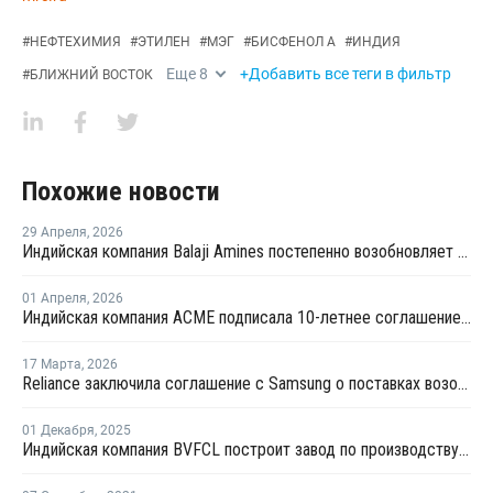
#
НЕФТЕХИМИЯ
#
ЭТИЛЕН
#
МЭГ
#
БИСФЕНОЛ А
#
ИНДИЯ
Еще
8
+Добавить все теги в фильтр
#
БЛИЖНИЙ ВОСТОК
Похожие новости
29 Апреля
,
2026
Индийская компания Balaji Amines постепенно возобновляет производство аммиака
01 Апреля
,
2026
Индийская компания ACME подписала 10-летнее соглашение о закупке экологически чистого аммиака с SECI
17 Марта
,
2026
Reliance заключила соглашение с Samsung о поставках возобновляемого аммиака на сумму USD3 млрд
01 Декабря
,
2025
Индийская компания BVFCL построит завод по производству аммиака и мочевины