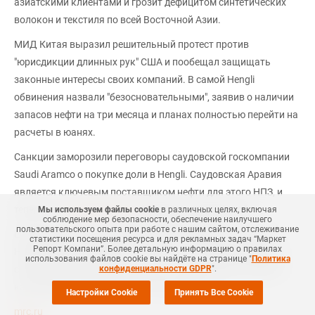
азиатскими клиентами и грозит дефицитом синтетических
волокон и текстиля по всей Восточной Азии.
МИД Китая выразил решительный протест против
"юрисдикции длинных рук" США и пообещал защищать
законные интересы своих компаний. В самой Hengli
обвинения назвали "безосновательными", заявив о наличии
запасов нефти на три месяца и планах полностью перейти на
расчеты в юанях.
Санкции заморозили переговоры саудовской госкомпании
Saudi Aramco о покупке доли в Hengli. Саудовская Аравия
является ключевым поставщиком нефти для этого НПЗ, и
теперь это
сотрудничество
оказалось под угрозой.
Мы используем файлы cookie
в различных целях, включая
соблюдение мер безопасности, обеспечение наилучшего
пользовательского опыта при работе с нашим сайтом, отслеживание
Если раньше США целились в мелкие заводы, то удар по
статистики посещения ресурса и для рекламных задач “Маркет
Репорт Компани”. Более детальную информацию о правилах
Hengli мощностью 400 тыс. б/с бьет по ключевой отрасли
использования файлов cookie вы найдёте на странице "
Политика
конфиденциальности GDPR
".
современной нефтехимии Китая, которую Пекин развивал
как приоритет энергетической безопасности.
Настройки Cookie
Принять Все Cookie
mrc.ru