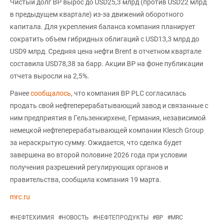
Чистый долг BP вырос до USD25,3 млрд (против USD22 млрд
в предыдущем квартале) из-за движений оборотного
капитала. Для укрепления баланса компания планирует
сократить объем гибридных облигаций с USD13,3 млрд до
USD9 млрд. Средняя цена нефти Brent в отчетном квартале
составила USD78,38 за барр. Акции BP на фоне публикации
отчета выросли на 2,5%.
Ранее
сообщалось
, что компания BP PLC согласилась
продать свой нефтеперерабатывающий завод и связанные с
ним предприятия в Гельзенкирхене, Германия, независимой
немецкой нефтеперерабатывающей компании Klesch Group
за нераскрытую сумму. Ожидается, что сделка будет
завершена во второй половине 2026 года при условии
получения разрешений регулирующих органов и
правительства, сообщила компания 19 марта.
mrc.ru
#
НЕФТЕХИМИЯ
#
НОВОСТЬ
#
НЕФТЕПРОДУКТЫ
#
BP
#
MRC