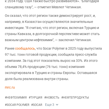
к 2034 году. США также быстро развиваются». "Благодаря
сланцевому газу", — отметил Мевлют Четинкая.
Он сказал, что этот регион также демонстрирует рост, и,
например, в Казахстан осуществляются значительные
инвестиции. "Я считаю, что этот регион, включая Турцию и
страны Кавказа, в долгосрочной перспективе может стать
важным центром нефтехимии", — заключил Четинкая.
Ранее
сообщалось
, что Socar Polymer в 2025 году выпустила
97 тыс. тонн готовой продукции, сообщила пресс-служба
компании. За год этот показатель вырос на 33%. Из этого
объема 78,4% продукции (76 тыс. тонн) компания
экспортировала в Турцию и страны Европы. Оставшаяся
доля была реализована внутри страны.
mrc.ru
#
НЕФТЕХИМИЯ
#
ТУРЦИЯ
#
НОВОСТЬ
#
НЕФТЕПРОДУКТЫ
Еще
3
#
SOCAR POLYMER
#
SOCAR