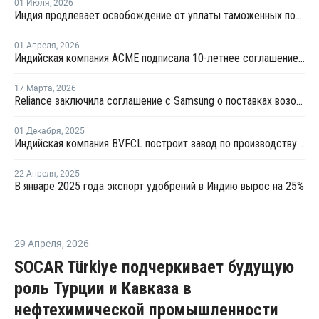
01 Июля
,
2026
Индия продлевает освобождение от уплаты таможенных пошлин на импорт нефтехимии на фоне конфликта на Ближнем Востоке
01 Апреля
,
2026
Индийская компания ACME подписала 10-летнее соглашение о закупке экологически чистого аммиака с SECI
17 Марта
,
2026
Reliance заключила соглашение с Samsung о поставках возобновляемого аммиака на сумму USD3 млрд
01 Декабря
,
2025
Индийская компания BVFCL построит завод по производству аммиака и мочевины
22 Апреля
,
2025
В январе 2025 года экспорт удобрений в Индию вырос на 25%
29 Апреля
,
2026
SOCAR Türkiye подчеркивает будущую
роль Турции и Кавказа в
нефтехимической промышленности