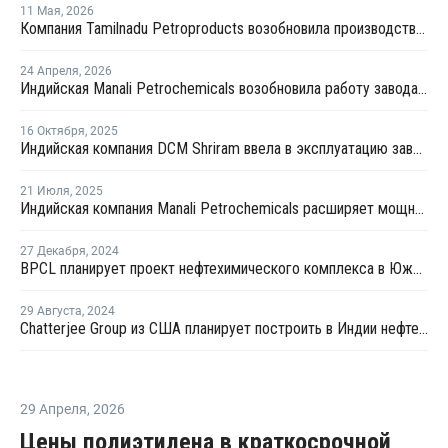
11 Мая
,
2026
Компания Tamilnadu Petroproducts возобновила производство окиси пропилена
24 Апреля
,
2026
Индийская Manali Petrochemicals возобновила работу завода №1 после выделения правительством пропилена для фармпромышленности
16 Октября
,
2025
Индийская компания DCM Shriram ввела в эксплуатацию завод по производству эпихлоргидрина
21 Июля
,
2025
Индийская компания Manali Petrochemicals расширяет мощности по производству пропиленгликоля
27 Декабря
,
2024
BPCL планирует проект нефтехимического комплекса в Южной Индии
29 Августа
,
2024
Chatterjee Group из США планирует построить в Индии нефтехимический комплекс
29 Апреля
,
2026
Цены полиэтилена в краткосрочной