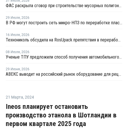
31 Июля
,
2026
ФАС раскрыла сговор при строительстве мусорных полигонов на 14,9 млрд рублей
29 Июля
,
2026
В РФ могут построить сеть микро-НПЗ по переработке пластика в бензин
16 Июля
,
2026
Технониколь обсудила на RosUpack препятствия в переработке ПЭТ
08 Июля
,
2026
Ученые ТПУ предложили способ получения автомобильного бензина из пластиковых отходов
29 Июня
,
2026
АВЕКС выводит на российский рынок оборудование для рециклинга Avian Machinery
21 Марта
,
2024
Ineos планирует остановить
производство этанола в Шотландии в
первом квартале 2025 года