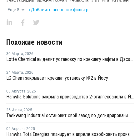
#
НЕФТЕХИМИЯ
#
ЮЖНАЯ КОРЕЯ
#
НОВОСТЬ
#
ПП
#
ПЭ
#
ЭТИЛЕН
Еще
8
+Добавить все теги в фильтр
Похожие новости
30 Марта
,
2026
Lotte Chemical выделит установку по крекингу нафты в Дэсане и объединится с HD Hyundai Chemical
24 Марта
,
2026
LG Chem закрывает крекинг-установку №2 в Йосу
08 Августа
,
2025
Hanwha Solutions закрыла производство 2-этилгексанола в Йосу
25 Июля
,
2025
Taekwang Industrial остановит свой завод по дегидрированию пропана в Южной Корее
02 Апреля
,
2025
Hanwha TotalEnergies планирует в апреле возобновить производство на крекинг-установке в Даэсане