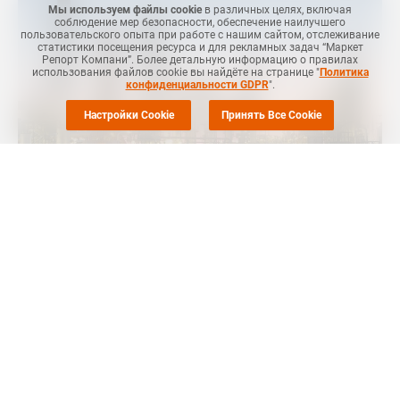
Мы используем файлы cookie
в различных целях, включая
соблюдение мер безопасности, обеспечение наилучшего
пользовательского опыта при работе с нашим сайтом, отслеживание
статистики посещения ресурса и для рекламных задач “Маркет
Репорт Компани”. Более детальную информацию о правилах
использования файлов cookie вы найдёте на странице "
Политика
конфиденциальности GDPR
".
Настройки Cookie
Принять Все Cookie
Маркет Репорт
-- Импорт параксилола в Китай может
снизиться примерно на 23% или в среднем на 1,5 млн тонн в
год в 2024-2030 годах благодаря запуску новых мощностей в
стране, сообщает
Polymerupdate
.
Рост спроса на параксилол в Китае будет составлять в
среднем 1% в год в 2024–2030 годах, а местный уровень
загрузки производств составит примерно 82%.
Такой результат приведет к тому, что чистый импорт