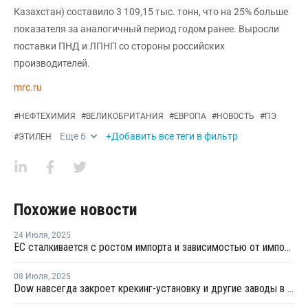
Казахстан) составило 3 109,15 тыс. тонн, что на 25% больше
показателя за аналогичный период годом ранее. Выросли
поставки ПНД и ЛПНП со стороны российских
производителей.
mrc.ru
#
НЕФТЕХИМИЯ
#
ВЕЛИКОБРИТАНИЯ
#
ЕВРОПА
#
НОВОСТЬ
#
ПЭ
Еще
6
+Добавить все теги в фильтр
#
ЭТИЛЕН
Похожие новости
24 Июля
,
2025
ЕС сталкивается с ростом импорта и зависимостью от импортных химикатов
08 Июля
,
2025
Dow навсегда закроет крекинг-установку и другие заводы в Германии и Великобритании