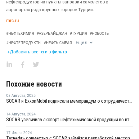
нефтепродуктов на пункты заправки самолетов в
аэропортах ряда крупных городов Турции.
mrc.ru
#
НЕФТЕХИМИЯ
#
АЗЕРБАЙДЖАН
#
ТУРЦИЯ
#
НОВОСТЬ
Еще
6
#
НЕФТЕПРОДУКТЫ
#
НЕФТЬ СЫРАЯ
+Добавить все теги в фильтр
Похожие новости
08 Августа
,
2025
SOCAR и ExxonMobil подписали меморандум о сотрудничестве
14 Августа
,
2024
SOCAR увеличила экспорт нефтехимической продукции во втором квартале
17 Июля
,
2024
Татнефть совместно с SOCAR займётся разработкой месторождения в Азербайджане