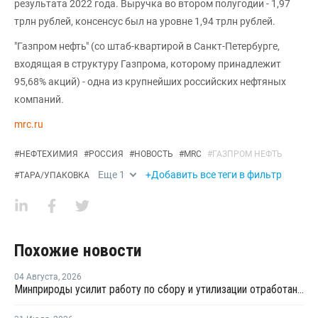
результата 2022 года. Выручка во втором полугодии - 1,97
трлн рублей, консенсус был на уровне 1,94 трлн рублей.
"Газпром нефть" (со штаб-квартирой в Санкт-Петербурге,
входящая в структуру Газпрома, которому принадлежит
95,68% акций) - одна из крупнейших российских нефтяных
компаний.
mrc.ru
#
НЕФТЕХИМИЯ
#
РОССИЯ
#
НОВОСТЬ
#
MRC
#
ГАЗПРОМ НЕФТЬ
Еще
1
+Добавить все теги в фильтр
#
ТАРА/УПАКОВКА
Похожие новости
04 Августа
,
2026
Минприроды усилит работу по сбору и утилизации отработанных шин