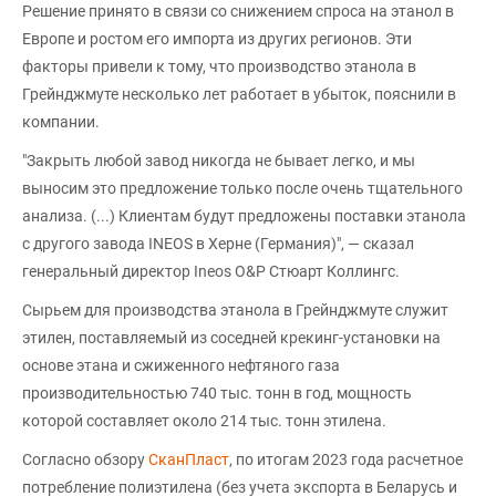
Решение принято в связи со снижением спроса на этанол в
Европе и ростом его импорта из других регионов. Эти
факторы привели к тому, что производство этанола в
Грейнджмуте несколько лет работает в убыток, пояснили в
компании.
"Закрыть любой завод никогда не бывает легко, и мы
выносим это предложение только после очень тщательного
анализа. (...) Клиентам будут предложены поставки этанола
с другого завода INEOS в Херне (Германия)", — сказал
генеральный директор Ineos O&P Стюарт Коллингс.
Сырьем для производства этанола в Грейнджмуте служит
этилен, поставляемый из соседней крекинг-установки на
основе этана и сжиженного нефтяного газа
производительностью 740 тыс. тонн в год, мощность
которой составляет около 214 тыс. тонн этилена.
Согласно обзору
СканПласт
, по итогам 2023 года расчетное
потребление полиэтилена (без учета экспорта в Беларусь и