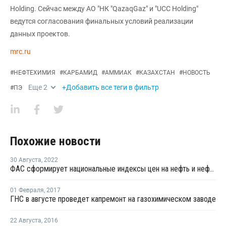
Holding. Сейчас между АО "НК "QazaqGaz" и "UCC Holding"
ведутся согласования финальных условий реализации
данных проектов.
mrc.ru
#
НЕФТЕХИМИЯ
#
КАРБАМИД
#
АММИАК
#
КАЗАХСТАН
#
НОВОСТЬ
Еще
2
+Добавить все теги в фильтр
#
ПЭ
Похожие новости
30 Августа
,
2022
ФАС сформирует национальные индексы цен на нефть и нефтегазохимию
01 Февраля
,
2017
ГНС в августе проведет капремонт на газохимическом заводе
22 Августа
,
2016