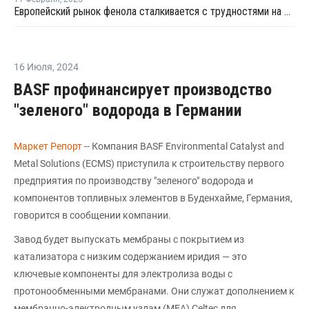
Европейский рынок фенола сталкивается с трудностями на фоне слабого спроса и глобального переизбытка предложения
16 Июля
,
2024
BASF профинансирует производство
"зеленого" водорода в Германии
Маркет Репорт
-- Компания BASF Environmental Catalyst and
Metal Solutions (ECMS) приступила к строительству первого
предприятия по производству "зеленого" водорода и
компонентов топливных элементов в Буденхайме, Германия,
говорится в сообщении компании.
Завод будет выпускать мембраны с покрытием из
катализатора с низким содержанием иридия — это
ключевые компоненты для электролиза воды с
протонообменными мембранами. Они служат дополнением к
мембранно-электродным узлам (MEA) Celtec для