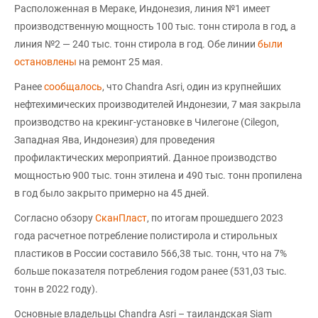
Расположенная в Мераке, Индонезия, линия №1 имеет
производственную мощность 100 тыс. тонн стирола в год, а
линия №2 — 240 тыс. тонн стирола в год. Обе линии
были
остановлены
на ремонт 25 мая.
Ранее
сообщалось
, что Chandra Asri, один из крупнейших
нефтехимических производителей Индонезии, 7 мая закрыла
производство на крекинг-установке в Чилегоне (Cilegon,
Западная Ява, Индонезия) для проведения
профилактических мероприятий. Данное производство
мощностью 900 тыс. тонн этилена и 490 тыс. тонн пропилена
в год было закрыто примерно на 45 дней.
Согласно обзору
СканПласт
, по итогам прошедшего 2023
года расчетное потребление полистирола и стирольных
пластиков в России составило 566,38 тыс. тонн, что на 7%
больше показателя потребления годом ранее (531,03 тыс.
тонн в 2022 году).
Основные владельцы Chandra Asri – таиландская Siam