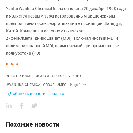
Yantai Wanhua Chemical была основана 20 декабря 1998 года
и является первым зарегистрированным акционерным
предприятием после реорганизации в провинции Шаньдун,
Китай. Компания в основном выпускает
дифенилметандиизоцианат (MDI), включая чистый MDI и
полимеризованный MDI, применяемый при производстве
полиуретана (PU).
mrc.ru
#
НЕФТЕХИМИЯ
#
КИТАЙ
#
НОВОСТЬ
#
ПВХ
Еще
1
#
WANHUA CHEMICAL GROUP
#
MRC
+Добавить все теги в фильтр
Похожие новости