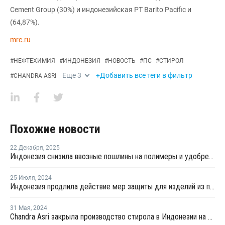
Cement Group (30%) и индонезийская PT Barito Pacific и
(64,87%).
mrc.ru
#
НЕФТЕХИМИЯ
#
ИНДОНЕЗИЯ
#
НОВОСТЬ
#
ПС
#
СТИРОЛ
Еще
3
+Добавить все теги в фильтр
#
CHANDRA ASRI
Похожие новости
22 Декабря
,
2025
Индонезия снизила ввозные пошлины на полимеры и удобрения из ЕАЭС
25 Июля
,
2024
Индонезия продлила действие мер защиты для изделий из пенополистирола из Китая, Тайваня во Вьетнам
31 Мая
,
2024
Chandra Asri закрыла производство стирола в Индонезии на ремонт