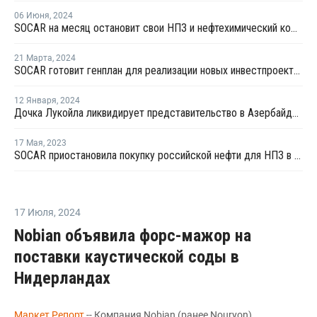
06 Июня
,
2024
SOCAR на месяц остановит свои НПЗ и нефтехимический комплекс на профилактику
21 Марта
,
2024
SOCAR готовит генплан для реализации новых инвестпроектов в нефтехимии Турции
12 Января
,
2024
Дочка Лукойла ликвидирует представительство в Азербайджане
17 Мая
,
2023
SOCAR приостановила покупку российской нефти для НПЗ в Турции
17 Июля
,
2024
Nobian объявила форс-мажор на
поставки каустической соды в
Нидерландах
Маркет Репорт
-- Компания Nobian (ранее Nouryon),