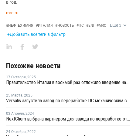
в год.
mrc.ru
Еще
3
#
НЕФТЕХИМИЯ
#
ИТАЛИЯ
#
НОВОСТЬ
#
ПС
#
ENI
#
MRC
+Добавить все теги в фильтр
Похожие новости
17 Октября
,
2025
Правительство Италии в восьмой раз отложило введение налога на пластик
25 Марта
,
2025
Versalis запустила завод по переработке ПС механическим способом в Италии
03 Апреля
,
2024
NextChem выбрана партнером для завода по переработке отходов Aliplast в Италии
24 Октября
,
2022