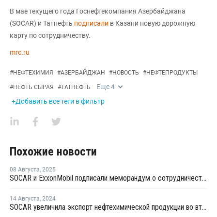
В мае текущего года Госнефтекомпания Азербайджана
(SOCAR) и Татнефть
подписали
в Казани новую дорожную
карту по сотрудничеству.
mrc.ru
#
НЕФТЕХИМИЯ
#
АЗЕРБАЙДЖАН
#
НОВОСТЬ
#
НЕФТЕПРОДУКТЫ
Еще
4
#
НЕФТЬ СЫРАЯ
#
ТАТНЕФТЬ
+Добавить все теги в фильтр
Похожие новости
08 Августа
,
2025
SOCAR и ExxonMobil подписали меморандум о сотрудничестве
14 Августа
,
2024
SOCAR увеличила экспорт нефтехимической продукции во втором квартале