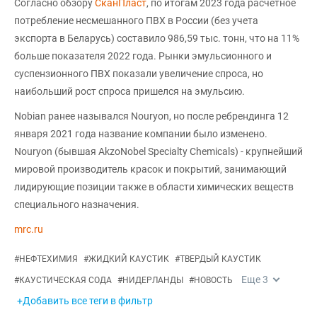
Согласно обзору
СканПласт
, по итогам 2023 года расчетное
потребление несмешанного ПВХ в России (без учета
экспорта в Беларусь) составило 986,59 тыс. тонн, что на 11%
больше показателя 2022 года. Рынки эмульсионного и
суспензионного ПВХ показали увеличение спроса, но
наибольший рост спроса пришелся на эмульсию.
Nobian ранее назывался Nouryon, но после ребрендинга 12
января 2021 года название компании было изменено.
Nouryon (бывшая AkzoNobel Specialty Chemicals) - крупнейший
мировой производитель красок и покрытий, занимающий
лидирующие позиции также в области химических веществ
специального назначения.
mrc.ru
#
НЕФТЕХИМИЯ
#
ЖИДКИЙ КАУСТИК
#
ТВЕРДЫЙ КАУСТИК
Еще
3
#
КАУСТИЧЕСКАЯ СОДА
#
НИДЕРЛАНДЫ
#
НОВОСТЬ
+Добавить все теги в фильтр