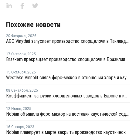
Похожие новости
20 Февраля
,
2026
AGC Vinythai запускает производство хлорщелочи в Таиланде с использованием технологии Thyssenkrupp Nucera
17 Октября
,
2025
Braskem прекращает производство хлорщелочи в Бразилии
15 Октября
,
2025
Westlake Vinnolit сняла форс-мажор в отношении хлора и каустической соды в Германии
08 Сентября
,
2025
Коэффициент загрузки хлорщелочных заводов в Европе в июле продолжил рост
12 Июня
,
2025
Nobian объявила форс-мажор на поставки каустической соды в Нидерландах
16 Января
,
2023
Nobian планирует в марте закрыть производство каустической соды и хлора в Нидерландах на ремонт