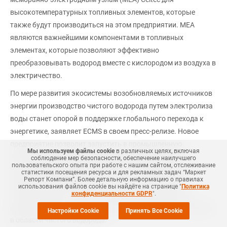
высокотемпературных топливных элементов, которые
также будут производиться на этом предприятии. MEA
являются важнейшими компонентами в топливных
элементах, которые позволяют эффективно
преобразовывать водород вместе с кислородом из воздуха в
электричество.
По мере развития экосистемы возобновляемых источников
энергии производство чистого водорода путем электролиза
воды станет опорой в поддержке глобального перехода к
энергетике, заявляет ECMS в своем пресс-релизе. Новое
предприятие позволит запустить в промышленную
Мы используем файлы cookie
в различных целях, включая
эксплуатацию недавно разработанные мембраны для
соблюдение мер безопасности, обеспечение наилучшего
пользовательского опыта при работе с нашим сайтом, отслеживание
электролиза мощностью в несколько гигаватт для
статистики посещения ресурса и для рекламных задач “Маркет
Репорт Компани”. Более детальную информацию о правилах
обслуживания мирового рынка. Это позволит ECMS
использования файлов cookie вы найдёте на странице "
Политика
конфиденциальности GDPR
".
позиционировать себя как поставщика комплексных
решений полного цикла по целому ряду продуктовых линеек
Настройки Cookie
Принять Все Cookie
в области чистого водорода.