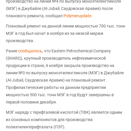
производство на линии №4 по выпуску моноэтиленгликоля
(МЭГ) в Джубайле (Al-Jubail, Саудовская Аравия) после
планового ремонта, сообщил
Polymerupdate
.
Плановый ремонт на данной линии мощностью 700 тыс. тонн
МЭГ в год был начат в ноябре из-за низкой маржи
производства.
Ранее
сообщалось
, что Eastern Petrochemical Company
(SHARQ), крупный производитель нефтехимической
продукции в стране, 4 ноября закрыла производство на
линии №3 по выпуску моноэтиленгликоля (МЭГ) в Джубайле
(Al-Jubail, Саудовская Аравия) на плановый ремонт.
Профилактические работы на данном предприятии
мощностью 500 тыс. тонн МЭГ в год будут завершены в
первой половине декабря.
МЭГ наряду с терефталевой кислотой (ТФК) является одним
из основных компонентов для производства
полиэтилентерефталата (ПЭТ).