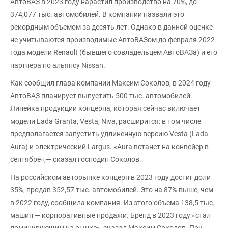
АвтоВАЗ в 2023 году нарастил производство на 70%, до
374,077 тыс. автомобилей. В компании назвали это
рекордным объемом за десять лет. Однако в данной оценке
не учитываются производимые АвтоВАЗом до февраля 2022
года модели Renault (бывшего совладельцем АвтоВАЗа) и его
партнера по альянсу Nissan.
Как сообщил глава компании Максим Соколов, в 2024 году
АвтоВАЗ планирует выпустить 500 тыс. автомобилей.
Линейка продукции концерна, которая сейчас включает
модели Lada Granta, Vesta, Niva, расширится: в том числе
предполагается запустить удлиненную версию Vesta (Lada
Aura) и электрический Largus. «Aura встанет на конвейер в
сентябре»,— сказал господин Соколов.
На российском авторынке концерн в 2023 году достиг доли
35%, продав 352,57 тыс. автомобилей. Это на 87% выше, чем
в 2022 году, сообщила компания. Из этого объема 138,5 тыс.
машин — корпоративные продажи. Бренд в 2023 году «стал
доминирующим на рынке», сказал Максим Соколов. При