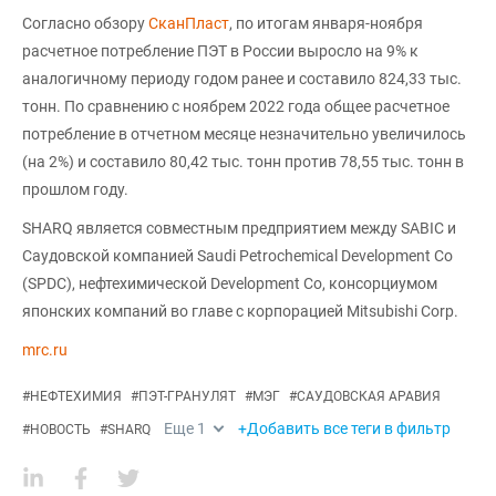
Согласно обзору
СканПласт
, по итогам января-ноября
расчетное потребление ПЭТ в России выросло на 9% к
аналогичному периоду годом ранее и составило 824,33 тыс.
тонн. По сравнению с ноябрем 2022 года общее расчетное
потребление в отчетном месяце незначительно увеличилось
(на 2%) и составило 80,42 тыс. тонн против 78,55 тыс. тонн в
прошлом году.
SHARQ является совместным предприятием между SABIC и
Саудовской компанией Saudi Petrochemical Development Co
(SPDC), нефтехимической Development Co, консорциумом
японских компаний во главе с корпорацией Mitsubishi Corp.
mrc.ru
#
НЕФТЕХИМИЯ
#
ПЭТ-ГРАНУЛЯТ
#
МЭГ
#
САУДОВСКАЯ АРАВИЯ
Еще
1
+Добавить все теги в фильтр
#
НОВОСТЬ
#
SHARQ