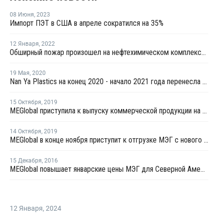
08 Июня
,
2023
Импорт ПЭТ в США в апреле сократился на 35%
12 Января
,
2022
Обширный пожар произошел на нефтехимическом комплексе Nan Ya Plastics в Техасе
19 Мая
,
2020
Nan Ya Plastics на конец 2020 - начало 2021 года перенесла запуск нового завода МЭГ в Техасе
15 Октября
,
2019
MEGlobal приступила к выпуску коммерческой продукции на новом заводе МЭГ во Фрипорте
14 Октября
,
2019
MEGlobal в конце ноября приступит к отгрузке МЭГ с нового завода во Фрипорте на международные рынки
15 Декабря
,
2016
MEGlobal повышает январские цены МЭГ для Северной Америки
12 Января
,
2024