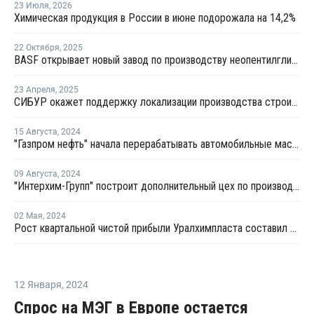
23 Июля
,
2026
Химическая продукция в России в июне подорожала на 14,2%
22 Октября
,
2025
BASF открывает новый завод по производству неопентилгликоля на своем производственном комплексе в Китае
23 Апреля
,
2025
СИБУР окажет поддержку локализации производства строительных материалов
15 Августа
,
2024
"Газпром нефть" начала перерабатывать автомобильные масла в компонент для возведения дорог
09 Августа
,
2024
"Интерхим-Групп" построит дополнительный цех по производству пластификаторов
02 Мая
,
2024
Рост квартальной чистой прибыли Уралхимпласта составил 21%
12 Января
,
2024
Спрос на МЭГ в Европе остается