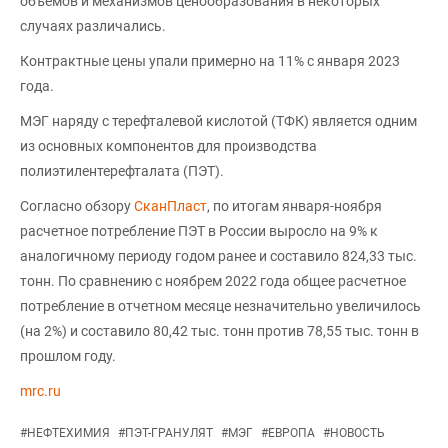
объемов и механизмов ценообразования в некоторых
случаях различались.
Контрактные цены упали примерно на 11% с января 2023
года.
МЭГ наряду с терефталевой кислотой (ТФК) является одним
из основных компонентов для производства
полиэтилентерефталата (ПЭТ).
Согласно обзору
СканПласт
, по итогам января-ноября
расчетное потребление ПЭТ в России выросло на 9% к
аналогичному периоду годом ранее и составило 824,33 тыс.
тонн. По сравнению с ноябрем 2022 года общее расчетное
потребление в отчетном месяце незначительно увеличилось
(на 2%) и составило 80,42 тыс. тонн против 78,55 тыс. тонн в
прошлом году.
mrc.ru
#
НЕФТЕХИМИЯ
#
ПЭТ-ГРАНУЛЯТ
#
МЭГ
#
ЕВРОПА
#
НОВОСТЬ