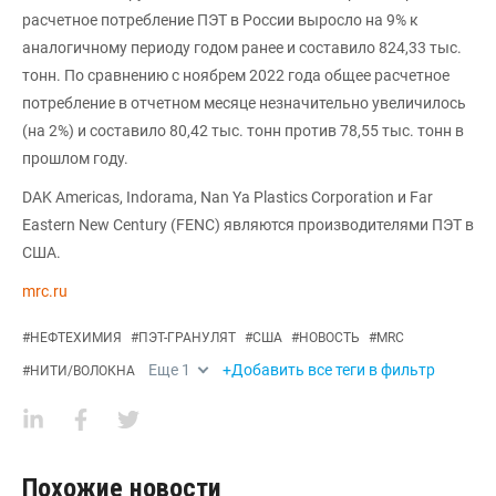
расчетное потребление ПЭТ в России выросло на 9% к
аналогичному периоду годом ранее и составило 824,33 тыс.
тонн. По сравнению с ноябрем 2022 года общее расчетное
потребление в отчетном месяце незначительно увеличилось
(на 2%) и составило 80,42 тыс. тонн против 78,55 тыс. тонн в
прошлом году.
DAK Americas, Indorama, Nan Ya Plastics Corporation и Far
Eastern New Century (FENC) являются производителями ПЭТ в
США.
mrc.ru
#
НЕФТЕХИМИЯ
#
ПЭТ-ГРАНУЛЯТ
#
США
#
НОВОСТЬ
#
MRC
Еще
1
+Добавить все теги в фильтр
#
НИТИ/ВОЛОКНА
Похожие новости