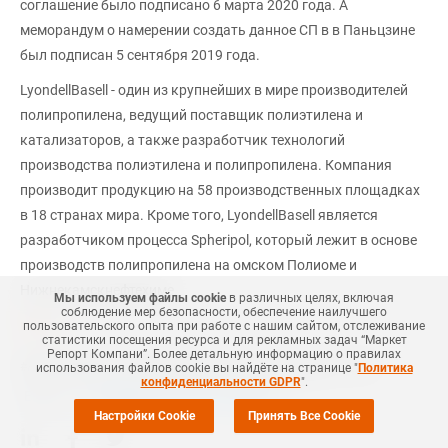
соглашение было подписано 6 марта 2020 года. А
меморандум о намерении создать данное СП в в Паньцзине
был подписан 5 сентября 2019 года.
LyondellBasell - один из крупнейших в мире производителей
полипропилена, ведущий поставщик полиэтилена и
катализаторов, а также разработчик технологий
производства полиэтилена и полипропилена. Компания
производит продукцию на 58 производственных площадках
в 18 странах мира. Кроме того, LyondellBasell является
разработчиком процесса Spheripol, который лежит в основе
производств полипропилена на омском Полиоме и
Нижнекамскнефтехиме.
Мы используем файлы cookie
в различных целях, включая
соблюдение мер безопасности, обеспечение наилучшего
mrc.ru
пользовательского опыта при работе с нашим сайтом, отслеживание
статистики посещения ресурса и для рекламных задач “Маркет
Репорт Компани”. Более детальную информацию о правилах
#
НЕФТЕХИМИЯ
#
ПЭНД
#
ЛПЭНП
#
КИТАЙ
#
НОВОСТЬ
#
ПП
использования файлов cookie вы найдёте на странице "
Политика
конфиденциальности GDPR
".
Еще
4
+Добавить все теги в фильтр
Настройки Cookie
Принять Все Cookie