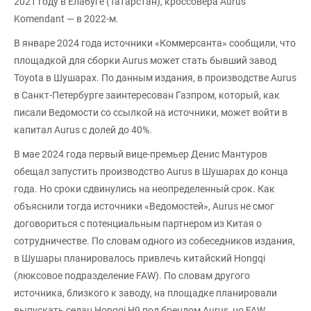
2021 году в Елабуге (Татарстан), кроссовера Aurus
Komendant — в 2022-м.
В январе 2024 года источники «Коммерсанта» сообщили, что
площадкой для сборки Aurus может стать бывший завод
Toyota в Шушарах. По данным издания, в производстве Aurus
в Санкт-Петербурге заинтересован Газпром, который, как
писали Ведомости со ссылкой на источники, может войти в
капитал Aurus с долей до 40%.
В мае 2024 года первый вице-премьер Денис Мантуров
обещал запустить производство Aurus в Шушарах до конца
года. Но сроки сдвинулись на неопределенный срок. Как
объяснили тогда источники «Ведомостей», Aurus не смог
договориться с потенциальным партнером из Китая о
сотрудничестве. По словам одного из собеседников издания,
в Шушары планировалось привлечь китайский Hongqi
(люксовое подразделение FAW). По словам другого
источника, близкого к заводу, на площадке планировали
выпускать седан Hongqi H9 под брендом Aurus, но FAW