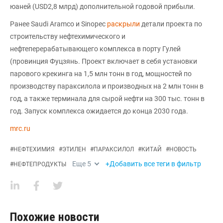
юаней (USD2,8 млрд) дополнительной годовой прибыли.
Ранее Saudi Aramco и Sinopec
раскрыли
детали проекта по
строительству нефтехимического и
нефтеперерабатывающего комплекса в порту Гулей
(провинция Фуцзянь. Проект включает в себя установки
парового крекинга на 1,5 млн тонн в год, мощностей по
производству параксилола и производных на 2 млн тонн в
год, а также терминала для сырой нефти на 300 тыс. тонн в
год. Запуск комплекса ожидается до конца 2030 года.
mrc.ru
#
НЕФТЕХИМИЯ
#
ЭТИЛЕН
#
ПАРАКСИЛОЛ
#
КИТАЙ
#
НОВОСТЬ
Еще
5
+Добавить все теги в фильтр
#
НЕФТЕПРОДУКТЫ
Похожие новости