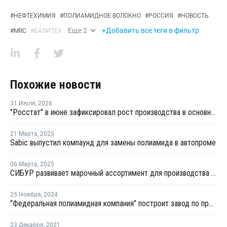
#
НЕФТЕХИМИЯ
#
ПОЛИАМИДНОЕ ВОЛОКНО
#
РОССИЯ
#
НОВОСТЬ
Еще
2
+Добавить все теги в фильтр
#
MRC
#
БАЛИТЕХ
Похожие новости
31 Июля
,
2026
"Росстат" в июне зафиксировал рост производства в основных группах пластмасс
21 Марта
,
2025
Sabic выпустил компаунд для замены полиамида в автопроме
06 Марта
,
2025
СИБУР развивает марочный ассортимент для производства одежды и аксессуаров
25 Ноября
,
2024
"Федеральная полиамидная компания" построит завод по производству полиамидных пленок
23 Декабря
,
2021