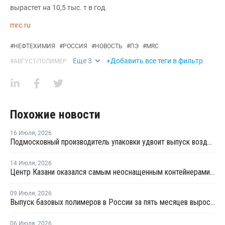
вырастет на 10,5 тыс. т в год.
mrc.ru
#
НЕФТЕХИМИЯ
#
РОССИЯ
#
НОВОСТЬ
#
ПЭ
#
MRC
Еще
3
+Добавить все теги в фильтр
#
АВГУСТ-ПОЛИМЕР
Похожие новости
16 Июля
,
2026
Подмосковный производитель упаковки удвоит выпуск воздушно-пузырчатой пленки до 30 млн кв. метров в год
14 Июля
,
2026
Центр Казани оказался самым неоснащенным контейнерами раздельного сбора отходов
09 Июля
,
2026
Выпуск базовых полимеров в России за пять месяцев вырос на 3,8%
06 Июля
,
2026