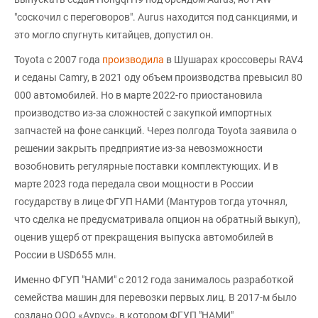
"соскочил с переговоров". Aurus находится под санкциями, и
это могло спугнуть китайцев, допустил он.
Toyota с 2007 года
производила
в Шушарах кроссоверы RAV4
и седаны Camry, в 2021 оду объем производства превысил 80
000 автомобилей. Но в марте 2022-го приостановила
производство из-за сложностей с закупкой импортных
запчастей на фоне санкций. Через полгода Toyota заявила о
решении закрыть предприятие из-за невозможности
возобновить регулярные поставки комплектующих. И в
марте 2023 года передала свои мощности в России
государству в лице ФГУП НАМИ (Мантуров тогда уточнял,
что сделка не предусматривала опцион на обратный выкуп),
оценив ущерб от прекращения выпуска автомобилей в
России в USD655 млн.
Именно ФГУП "НАМИ" с 2012 года занималось разработкой
семейства машин для перевозки первых лиц. В 2017-м было
создано ООО «Аурус», в котором ФГУП "НАМИ"