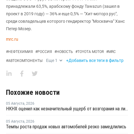
принадлежали 63,5%, арабскому фонду Tawazun (зашел в
проект в 2019 году) — 36% и еще 0,5% — "Хит-моторз рус",
среди совладельцев которого гендиректор "Москвича" Ханс
Петер Мозер.
mrc.ru
#
НЕФТЕХИМИЯ
#
РОССИЯ
#
НОВОСТЬ
#
TOYOTA MOTOR
#
MRC
Еще
1
+Добавить все теги в фильтр
#
АВТОКОМПОНЕНТЫ
Похожие новости
05 Августа
,
2026
НКНХ оценил как незначительный ущерб от возгорания на линии полистирола
05 Августа
,
2026
Темпы роста продаж новых автомобилей резко замедлились