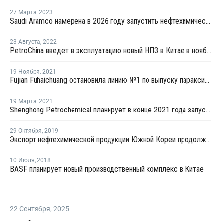
27 Марта
,
2023
Saudi Aramco намерена в 2026 году запустить нефтехимический комплекс в Китае
23 Августа
,
2022
PetroChina введет в эксплуатацию новый НПЗ в Китае в ноябре
19 Ноября
,
2021
Fujian Fuhaichuang остановила линию №1 по выпуску параксилола в Китае на ремонт
19 Марта
,
2021
Shenghong Petrochemical планирует в конце 2021 года запустить комплекс в Ляньюньгане
29 Октября
,
2019
Экспорт нефтехимической продукции Южной Кореи продолжает снижаться в течение десяти месяцев подряд
10 Июля
,
2018
BASF планирует новый производственный комплекс в Китае
22 Сентября
,
2025