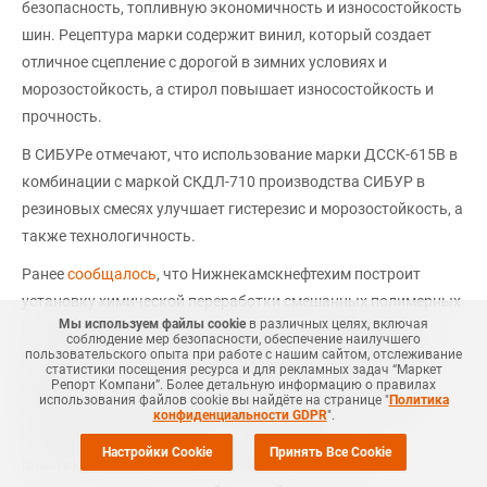
безопасность, топливную экономичность и износостойкость
шин. Рецептура марки содержит винил, который создает
отличное сцепление с дорогой в зимних условиях и
морозостойкость, а стирол повышает износостойкость и
прочность.
В СИБУРе отмечают, что использование марки ДССК-615В в
комбинации с маркой СКДЛ-710 производства СИБУР в
резиновых смесях улучшает гистерезис и морозостойкость, а
также технологичность.
Ранее
сообщалось
, что Нижнекамскнефтехим построит
установку химической переработки смешанных полимерных
Мы используем файлы cookie
в различных целях, включая
отходов методом термолиза. Мощность переработки
соблюдение мер безопасности, обеспечение наилучшего
составит 5 тыс. тонн в год. Еще в 2022 году управляющий
пользовательского опыта при работе с нашим сайтом, отслеживание
статистики посещения ресурса и для рекламных задач “Маркет
директор по развитию и инновациям СИБУРа Дарья
Репорт Компани”. Более детальную информацию о правилах
использования файлов cookie вы найдёте на странице "
Политика
Борисова выступила с данной инициативой. В РФ, по ее
конфиденциальности GDPR
".
словам, перерабатывается только десятая часть
Настройки Cookie
Принять Все Cookie
пластиковых отходов при потенциале в 50% при