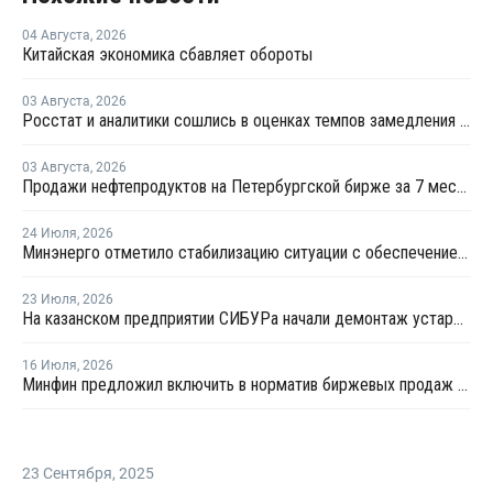
04 Августа
,
2026
Китайская экономика сбавляет обороты
03 Августа
,
2026
Росстат и аналитики сошлись в оценках темпов замедления экономики
03 Августа
,
2026
Продажи нефтепродуктов на Петербургской бирже за 7 месяцев снизились на 11,2%, в июле – на 35,6%
24 Июля
,
2026
Минэнерго отметило стабилизацию ситуации с обеспечением топливом в ряде регионов
23 Июля
,
2026
На казанском предприятии СИБУРа начали демонтаж устаревшего производства этилена
16 Июля
,
2026
Минфин предложил включить в норматив биржевых продаж топлива реализацию по договорам, устанавливаемым правительством
23 Сентября
,
2025