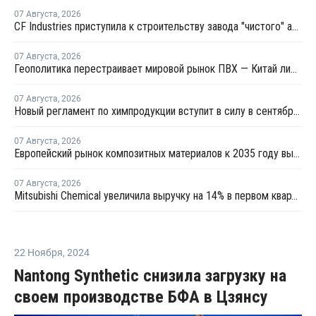
07 Августа
,
2026
CF Industries приступила к строительству завода "чистого" аммиака за USD4 миллиарда
07 Августа
,
2026
Геополитика перестраивает мировой рынок ПВХ — Китай лидирует в экспорте
07 Августа
,
2026
Новый регламент по химпродукции вступит в силу в сентябре 2027 года
07 Августа
,
2026
Европейский рынок композитных материалов к 2035 году вырастет до USD47,5 млрд
07 Августа
,
2026
Mitsubishi Chemical увеличила выручку на 14% в первом квартале японского финансового года
22 Ноября
,
2024
Nantong Synthetic снизила загрузку на
своем производстве БФА в Цзянсу