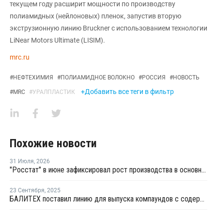
текущем году расширит мощности по производству
полиамидных (нейлоновых) пленок, запустив вторую
экструзионную линию Bruckner с использованием технологии
LiNear Motors Ultimate (LISIM).
mrc.ru
#
НЕФТЕХИМИЯ
#
ПОЛИАМИДНОЕ ВОЛОКНО
#
РОССИЯ
#
НОВОСТЬ
+Добавить все теги в фильтр
#
MRC
#
УРАЛПЛАСТИК
Похожие новости
31 Июля
,
2026
"Росстат" в июне зафиксировал рост производства в основных группах пластмасс
23 Сентября
,
2025
БАЛИТЕХ поставил линию для выпуска компаундов с содержанием стекловолокна до 35%