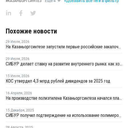
Еще
4
+Добавить все теги в фильтр
#
КАЗАНЬОРГСИНТЕЗ
Похожие новости
29 Июля
,
2026
На Казаньоргсинтезе запустили первые российские закалочно-испарительные аппараты
29 Июля
,
2026
СИБУР делает ставку на развитие внутреннего рынка: как холдинг стимулирует спрос на полимеры в ритейле
15 Июля
,
2026
КОС утвердил 4,3 млрд рублей дивидендов за 2025 год
16 Апреля
,
2026
На производстве полиэтилена Казаньоргсинтеза начался плановый ремонт
15 Декабря
,
2025
СИБУР получил подтверждение на использование полимеров для медицины
28 Августа
,
2025