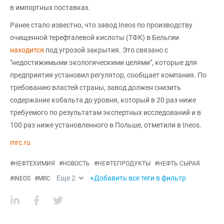
в импортных поставках.
Ранее стало известно, что завод Ineos по производству
очищенной терефталевой кислоты (ТФК) в Бельгии
находится
под угрозой закрытия. Это связано с
"недостижимыми экологическими целями", которые для
предприятия установил регулятор, сообщает компания. По
требованию властей страны, завод должен снизить
содержание кобальта до уровня, который в 20 раз ниже
требуемого по результатам экспертных исследований и в
100 раз ниже установленного в Польше, отметили в Ineos.
mrc.ru
#
НЕФТЕХИМИЯ
#
НОВОСТЬ
#
НЕФТЕПРОДУКТЫ
#
НЕФТЬ СЫРАЯ
Еще
2
+Добавить все теги в фильтр
#
INEOS
#
MRC