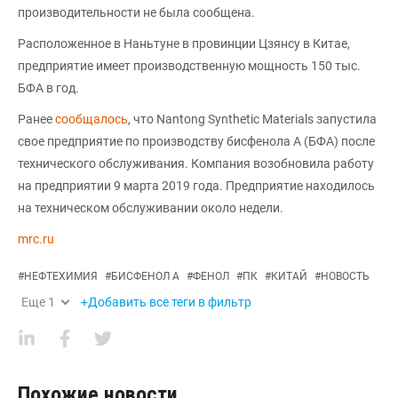
производительности не была сообщена.
Расположенное в Наньтуне в провинции Цзянсу в Китае,
предприятие имеет производственную мощность 150 тыс.
БФА в год.
Ранее
сообщалось
, что Nantong Synthetic Materials запустила
свое предприятие по производству бисфенола А (БФА) после
технического обслуживания. Компания возобновила работу
на предприятии 9 марта 2019 года. Предприятие находилось
на техническом обслуживании около недели.
mrc.ru
#
НЕФТЕХИМИЯ
#
БИСФЕНОЛ А
#
ФЕНОЛ
#
ПК
#
КИТАЙ
#
НОВОСТЬ
Еще
1
+Добавить все теги в фильтр
Похожие новости