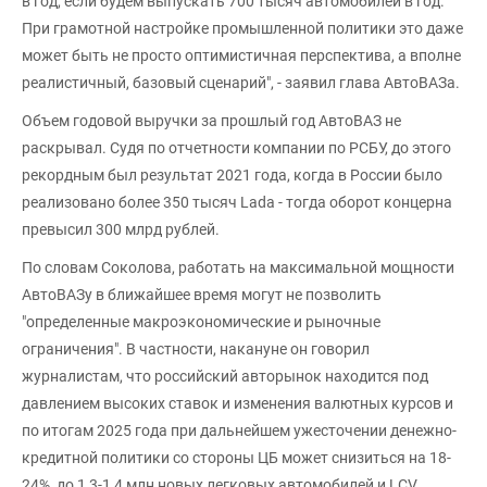
в год, если будем выпускать 700 тысяч автомобилей в год.
При грамотной настройке промышленной политики это даже
может быть не просто оптимистичная перспектива, а вполне
реалистичный, базовый сценарий", - заявил глава АвтоВАЗа.
Объем годовой выручки за прошлый год АвтоВАЗ не
раскрывал. Судя по отчетности компании по РСБУ, до этого
рекордным был результат 2021 года, когда в России было
реализовано более 350 тысяч Lada - тогда оборот концерна
превысил 300 млрд рублей.
По словам Соколова, работать на максимальной мощности
АвтоВАЗу в ближайшее время могут не позволить
"определенные макроэкономические и рыночные
ограничения". В частности, накануне он говорил
журналистам, что российский авторынок находится под
давлением высоких ставок и изменения валютных курсов и
по итогам 2025 года при дальнейшем ужесточении денежно-
кредитной политики со стороны ЦБ может снизиться на 18-
24%, до 1,3-1,4 млн новых легковых автомобилей и LCV.