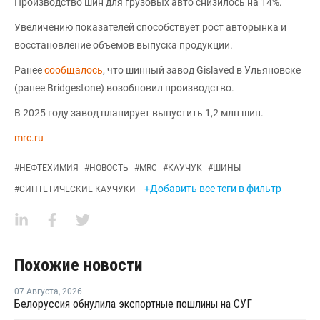
Производство шин для грузовых авто снизилось на 14%.
Увеличению показателей способствует рост авторынка и
восстановление объемов выпуска продукции.
Ранее
сообщалось
, что шинный завод Gislaved в Ульяновске
(ранее Bridgestone) возобновил производство.
В 2025 году завод планирует выпустить 1,2 млн шин.
mrc.ru
#
НЕФТЕХИМИЯ
#
НОВОСТЬ
#
MRC
#
КАУЧУК
#
ШИНЫ
+Добавить все теги в фильтр
#
СИНТЕТИЧЕСКИЕ КАУЧУКИ
Похожие новости
07 Августа
,
2026
Белоруссия обнулила экспортные пошлины на СУГ