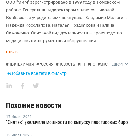
ООО "МИМ" зарегистрировано в 1999 году в Тюменском
районе. Генеральным директором является Николай
Ковбасюк, а учредителями выступают Владимир Малюгин,
Надежда Косолапова, Наталья Позднякова и Галина
Симоненко. Основной вид деятельности — производство
медицинских инструментов и оборудования.
mrc.ru
Еще
4
#
НЕФТЕХИМИЯ
#
РОССИЯ
#
НОВОСТЬ
#
ПП
#
ПЭ
#
MRC
+Добавить все теги в фильтр
Похожие новости
17 Июля
,
2026
"Силтэк" увеличила мощности по выпуску пластиковых бирок для животных
13 Июля
,
2026