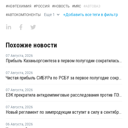
#
НЕФТЕХИМИЯ
#
РОССИЯ
#
НОВОСТЬ
#
MRC
#
АВТОВАЗ
Еще
1
+Добавить все теги в фильтр
#
АВТОКОМПОНЕНТЫ
Похожие новости
07 Августа
,
2026
Прибыль Казаньоргсинтеза в первом полугодии сократилась более чем в 2 раза
07 Августа
,
2026
Чистая прибыль СИБУРа по РСБУ за первое полугодие сократилась в 3,6 раза
07 Августа
,
2026
ЕЭК прекратила антидемпинговые расследования против ПЭ и ПП из Азербайджана и Туркменистана
07 Августа
,
2026
Новый регламент по химпродукции вступит в силу в сентябре 2027 года
06 Августа
,
2026