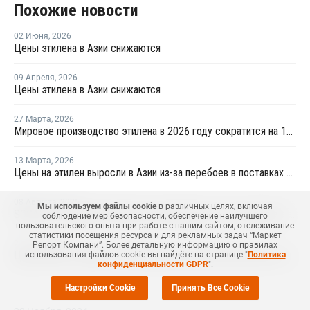
Похожие новости
02 Июня
,
2026
Цены этилена в Азии снижаются
09 Апреля
,
2026
Цены этилена в Азии снижаются
27 Марта
,
2026
Мировое производство этилена в 2026 году сократится на 12% на фоне конфликта на Ближнем Востоке
13 Марта
,
2026
Цены на этилен выросли в Азии из-за перебоев в поставках и повышения цен на энергоносители
08 Августа
,
2025
Мы используем файлы cookie
в различных целях, включая
SOCAR и ExxonMobil подписали меморандум о сотрудничестве
соблюдение мер безопасности, обеспечение наилучшего
пользовательского опыта при работе с нашим сайтом, отслеживание
статистики посещения ресурса и для рекламных задач “Маркет
22 Мая
,
2025
Репорт Компани”. Более детальную информацию о правилах
Цены ВХМ оставались стабильными в азиатском регионе в апреле
использования файлов cookie вы найдёте на странице "
Политика
конфиденциальности GDPR
".
Настройки Cookie
Принять Все Cookie