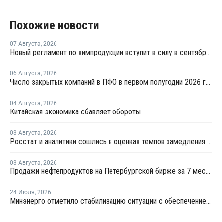
Похожие новости
07 Августа
,
2026
Новый регламент по химпродукции вступит в силу в сентябре 2027 года
06 Августа
,
2026
Число закрытых компаний в ПФО в первом полугодии 2026 года вдвое превысило число новых
04 Августа
,
2026
Китайская экономика сбавляет обороты
03 Августа
,
2026
Росстат и аналитики сошлись в оценках темпов замедления экономики
03 Августа
,
2026
Продажи нефтепродуктов на Петербургской бирже за 7 месяцев снизились на 11,2%, в июле – на 35,6%
24 Июля
,
2026
Минэнерго отметило стабилизацию ситуации с обеспечением топливом в ряде регионов