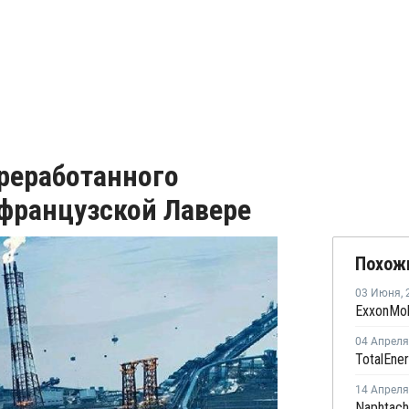
ереработанного
 французской Лавере
Похож
03 Июня
,
04 Апреля
14 Апреля