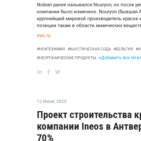
Nobian ранее назывался Nouryon, но после ре
компании было изменено. Nouryon (бывшая Akz
крупнейший мировой производитель красок
позиции также в области химических вещест
mrc.ru
#
НЕФТЕХИМИЯ
#
КАУСТИЧЕСКАЯ СОДА
#
БЕЛЬГИЯ
#
Н
+Добавить все теги
#
НЕОРГАНИЧЕСКИЕ ПРОДУКТЫ
12 Июня
,
2025
Проект строительства к
компании Ineos в Антве
70%