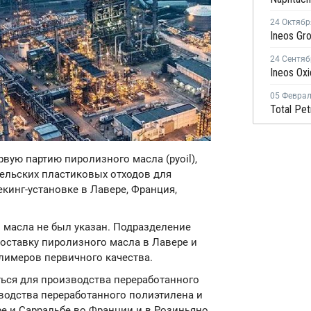
24 Октябр
24 Сентяб
05 Февра
рвую партию пиролизного масла (pyoil),
ельских пластиковых отходов для
кинг-установке в Лавере, Франция,
 масла не был указан. Подразделение
поставку пиролизного масла в Лавере и
лимеров первичного качества.
ься для производства переработанного
водства переработанного полиэтилена и
е и Сарральбе во Франции и в Розиньяно