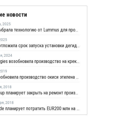
ие новости
а
,
2025
Vioneo выбрала технологию от Lummus для производства ПП в Антверпене
2025
Borealis отложила срок запуска установки дегидрирования пропана в Бельгии
ля
,
2024
TotalEnergies возобновила производство на крекинг-установке в Антверпене
2019
BASF возобновила производство окиси этилена и этиленгликоля в Бельгии
я
,
2018
Ineos Group планирует закрыть на ремонт производство окиси этилена в Лавере
ря
,
2018
Ineos Oxide планирует потратить EUR200 млн на модернизацию производства окиси этилена в Европе