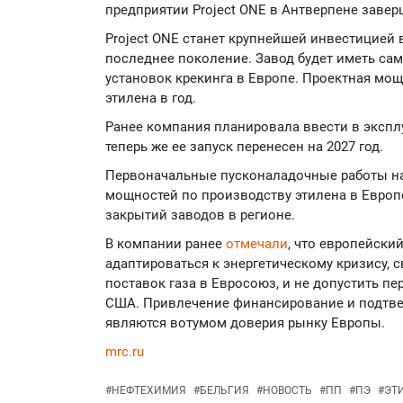
предприятии Project ONE в Антверпене завер
Project ONE станет крупнейшей инвестицией 
последнее поколение. Завод будет иметь са
установок крекинга в Европе. Проектная мощ
этилена в год.
Ранее компания планировала ввести в эксплу
теперь же ее запуск перенесен на 2027 год.
Первоначальные пусконаладочные работы нач
мощностей по производству этилена в Европ
закрытий заводов в регионе.
В компании ранее
отмечали
, что европейски
адаптироваться к энергетическому кризису,
поставок газа в Евросоюз, и не допустить п
США. Привлечение финансирование и подтве
являются вотумом доверия рынку Европы.
mrc.ru
#
НЕФТЕХИМИЯ
#
БЕЛЬГИЯ
#
НОВОСТЬ
#
ПП
#
ПЭ
#
ЭТ