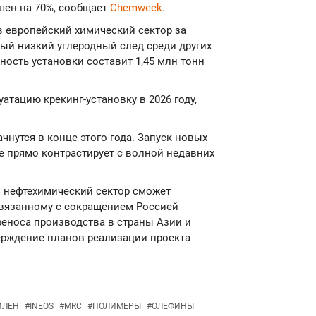
шен на 70%, сообщает
Chemweek
.
в европейский химический сектор за
мый низкий углеродный след среди других
ность установки составит 1,45 млн тонн
атацию крекинг-установку в 2026 году,
нутся в конце этого года. Запуск новых
е прямо контрастирует с волной недавних
й нефтехимический сектор сможет
 связанному с сокращением Россией
ереноса производства в страны Азии и
рждение планов реализации проекта
ИЛЕН
#
INEOS
#
MRC
#
ПОЛИМЕРЫ
#
ОЛЕФИНЫ