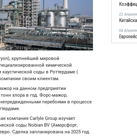
22 Апреля
08 Апреля
uryon), крупнейший мировой
специализированной химической
 каустической соды в Роттердаме (
 компании своим клиентам.
-мажор на данном предприятии
 тонн хлора в год. Форс-мажор,
с непредвиденными перебоями в процессе
ттердаме.
ая компания Carlyle Group изучает
еской соды Nobian BV (Амерсфорт,
вро. Сделка запланирована на 2025 год.