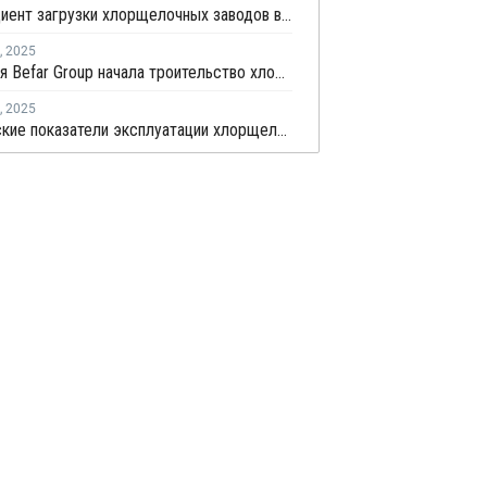
Коэффициент загрузки хлорщелочных заводов в Европе в июле продолжил рост
,
2025
Китайская Befar Group начала троительство хлорщелочного производства в Египте
,
2025
Европейские показатели эксплуатации хлорщелочных заводов достигли в феврале трехлетнего максимума