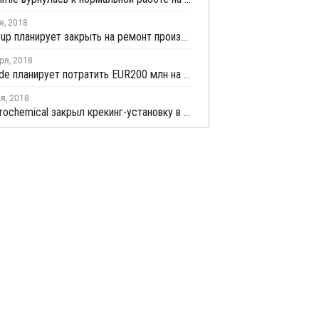
я
,
2018
Ineos Group планирует закрыть на ремонт производство окиси этилена в Лавере
ря
,
2018
Ineos Oxide планирует потратить EUR200 млн на модернизацию производства окиси этилена в Европе
ля
,
2018
Total Petrochemical закрыл крекинг-установку в Гонфревилле из-за поломки