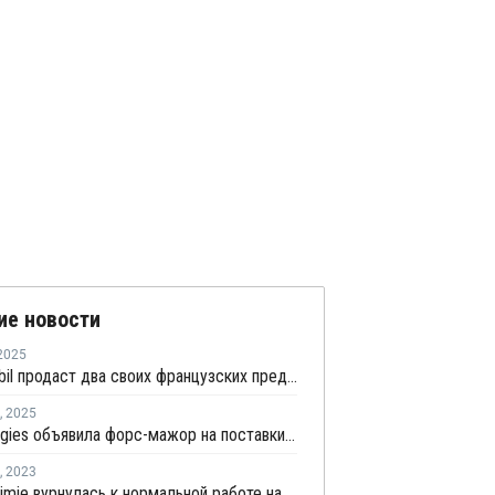
ие новости
2025
ExxonMobil продаст два своих французских предприятия компании North Atlantic
,
2025
TotalEnergies объявила форс-мажор на поставки бутадиена во Франции
,
2023
Naphtachimie вурнулась к нормальной работе на крекинг-установке в Лавере