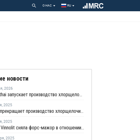
О НАС
RU
ие новости
ля
,
2026
AGC Vinythai запускает производство хлорщелочи в Таиланде с использованием технологии Thyssenkrupp Nucera
я
,
2025
Braskem прекращает производство хлорщелочи в Бразилии
я
,
2025
Westlake Vinnolit сняла форс-мажор в отношении хлора и каустической соды в Германии
ря
,
2025