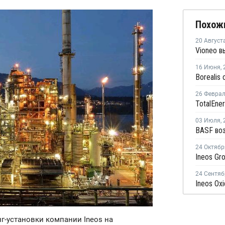
Похож
20 Август
16 Июня
,
26 Февра
03 Июля
,
24 Октябр
24 Сентяб
нг-установки компании Ineos на