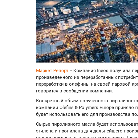
Маркет Репорт
-- Компания Ineos получила пе
произведенного из переработанных потребит
переработки в олефины на своей паровой кре
говорится в сообщении компании.
Конкретный объем полученного пиролизного
компании Olefins & Polymers Europe приняло 
будет использовать его для производства по
Сырье пиролизного масла будет использоват
этилена и пропилена для дальнейшего произ
полипропилена на заводах компании в Лавер