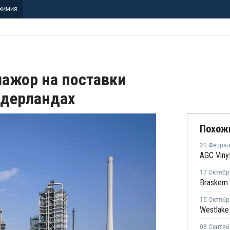
ХИМИЯ
мажор на поставки
идерландах
Похож
20 Февра
17 Октябр
15 Октябр
08 Сентяб