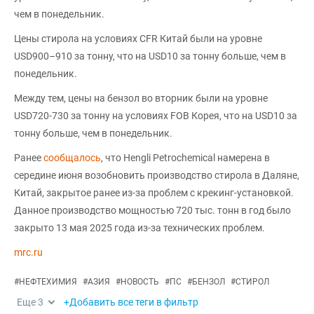
чем в понедельник.
Цены стирола на условиях CFR Китай были на уровне
USD900–910 за тонну, что на USD10 за тонну больше, чем в
понедельник.
Между тем, цены на бензол во вторник были на уровне
USD720-730 за тонну на условиях FOB Корея, что на USD10 за
тонну больше, чем в понедельник.
Ранее
сообщалось
, что Hengli Petrochemical намерена в
середине июня возобновить производство стирола в Даляне,
Китай, закрытое ранее из-за проблем с крекинг-установкой.
Данное производство мощностью 720 тыс. тонн в год было
закрыто 13 мая 2025 года из-за технических проблем.
mrc.ru
#
НЕФТЕХИМИЯ
#
АЗИЯ
#
НОВОСТЬ
#
ПС
#
БЕНЗОЛ
#
СТИРОЛ
Еще
3
+Добавить все теги в фильтр