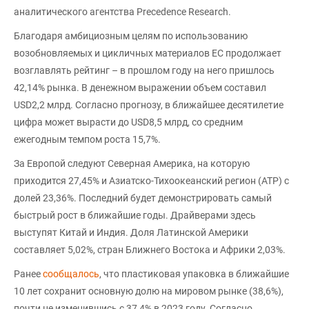
аналитического агентства Precedence Research.
Благодаря амбициозным целям по использованию
возобновляемых и цикличных материалов ЕС продолжает
возглавлять рейтинг – в прошлом году на него пришлось
42,14% рынка. В денежном выражении объем составил
USD2,2 млрд. Согласно прогнозу, в ближайшее десятилетие
цифра может вырасти до USD8,5 млрд, со средним
ежегодным темпом роста 15,7%.
За Европой следуют Северная Америка, на которую
приходится 27,45% и Азиатско-Тихоокеанский регион (АТР) с
долей 23,36%. Последний будет демонстрировать самый
быстрый рост в ближайшие годы. Драйверами здесь
выступят Китай и Индия. Доля Латинской Америки
составляет 5,02%, стран Ближнего Востока и Африки 2,03%.
Ранее
сообщалось
, что пластиковая упаковка в ближайшие
10 лет сохранит основную долю на мировом рынке (38,6%),
почти не изменившись с 37,4% в 2023 году. Согласно