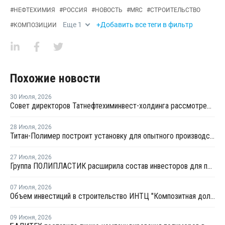
#
НЕФТЕХИМИЯ
#
РОССИЯ
#
НОВОСТЬ
#
MRC
#
СТРОИТЕЛЬСТВО
Еще
1
+Добавить все теги в фильтр
#
КОМПОЗИЦИИ
Похожие новости
30 Июля
,
2026
Совет директоров Татнефтехиминвест-холдинга рассмотрел инновационные решения для разных сфер экономики
28 Июля
,
2026
Титан-Полимер построит установку для опытного производства ПБТ
27 Июля
,
2026
Группа ПОЛИПЛАСТИК расширила состав инвесторов для привлечения капитала
07 Июля
,
2026
Объем инвестиций в строительство ИНТЦ "Композитная долина" составит около 7 млрд рублей
09 Июня
,
2026