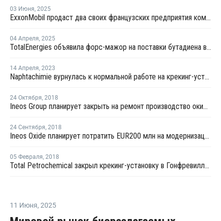
03 Июня
,
2025
ExxonMobil продаст два своих французских предприятия компании North Atlantic
04 Апреля
,
2025
TotalEnergies объявила форс-мажор на поставки бутадиена во Франции
14 Апреля
,
2023
Naphtachimie вурнулась к нормальной работе на крекинг-установке в Лавере
24 Октября
,
2018
Ineos Group планирует закрыть на ремонт производство окиси этилена в Лавере
24 Сентября
,
2018
Ineos Oxide планирует потратить EUR200 млн на модернизацию производства окиси этилена в Европе
05 Февраля
,
2018
Total Petrochemical закрыл крекинг-установку в Гонфревилле из-за поломки
11 Июня
,
2025