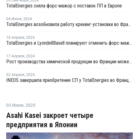
24 Сентября
,
2024
TotalEnergies сняла форс-мажор с поставок ПП в Европе
04 Июня
,
2024
TotalEnergies возобновила работу крекинг-установки во Франции
18 Апреля
,
2024
TotalEnergies и LyondellBasell планируют отменить форс-мажор на поставку стирола и полиолефинов
17 Апреля
,
2024
Рост производства химической продукции во Франции может снизиться на 1% в 2024 году
02 Апреля
,
2024
INEOS завершила приобретение СП у TotalEnergies во Франции
03 Июня
,
2025
Asahi Kasei закроет четыре
предприятия в Японии