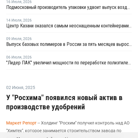
16 Июля
,
2026
Подмосковный производитель упаковки удвоит выпуск воздушно-пузырчатой пленки до 30 млн кв. метров в год
14 Июля
,
2026
Центр Казани оказался самым неоснащенным контейнерами раздельного сбора отходов
09 Июля
,
2026
Выпуск базовых полимеров в России за пять месяцев вырос на 3,8%
06 Июля
,
2026
"Лидер ПАК" увеличил мощности по переработке полиэтилена
02 Июня
,
2025
У "Росхима" появился новый актив в
производстве удобрений
Маркет Репорт
-- Холдинг "Росхим" получил контроль над АО
"Химтех", которое занимается строительством завода по