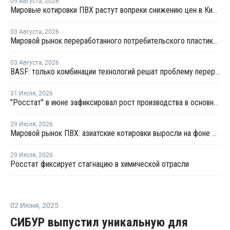
05 Августа
,
2026
Мировые котировки ПВХ растут вопреки снижению цен в Китае
03 Августа
,
2026
Мировой рынок переработанного потребительского пластика к 2033 году вырастет в два раза
03 Августа
,
2026
BASF: только комбинации технологий решат проблему переработки инженерных пластиков
31 Июля
,
2026
"Росстат" в июне зафиксировал рост производства в основных группах пластмасс
29 Июля
,
2026
Мировой рынок ПВХ: азиатские котировки выросли на фоне смешанных тенденций в Китае
29 Июля
,
2026
Росстат фиксирует стагнацию в химической отрасли
02 Июня
,
2025
СИБУР выпустил уникальную для