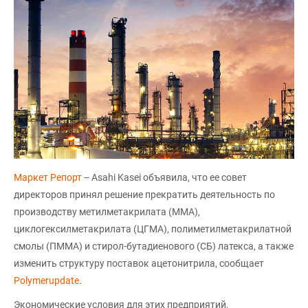
Маркет Репорт
-- Asahi Kasei объявила, что ее совет
директоров принял решение прекратить деятельность по
производству метилметакрилата (ММА),
циклогексилметакрилата (ЦГМА), полиметилметакрилатной
смолы (ПММА) и стирол-бутадиенового (СБ) латекса, а также
изменить структуру поставок ацетонитрила, сообщает
Polymerupdate
.
Экономические условия для этих предприятий,