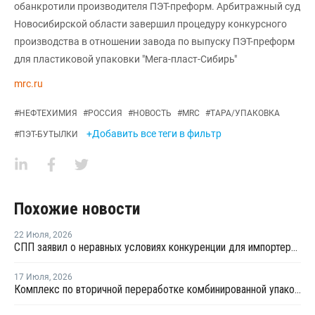
обанкротили производителя ПЭТ-преформ. Арбитражный суд
Новосибирской области завершил процедуру конкурсного
производства в отношении завода по выпуску ПЭТ-преформ
для пластиковой упаковки "Мега-пласт-Сибирь"
mrc.ru
#
НЕФТЕХИМИЯ
#
РОССИЯ
#
НОВОСТЬ
#
MRC
#
ТАРА/УПАКОВКА
+Добавить все теги в фильтр
#
ПЭТ-БУТЫЛКИ
Похожие новости
22 Июля
,
2026
СПП заявил о неравных условиях конкуренции для импортеров полимерной упаковки в рамках российского РОП
17 Июля
,
2026
Комплекс по вторичной переработке комбинированной упаковки запущен в Челябинске