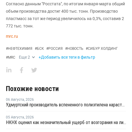
Согласно данным "Росстата", по итогам января-марта общий
объем производства достиг 400 тыс. тонн. Производство
пластмасс за тот же период увеличилось на 0,3%, составив 2
772 тыс. тонн.
mrc.ru
#
НЕФТЕХИМИЯ
#
БСК
#
РОССИЯ
#
НОВОСТЬ
#
СИБУР ХОЛДИНГ
Еще
2
+Добавить все теги в фильтр
#
MRC
Похожие новости
06 Августа
,
2026
Удмуртский производитель вспененного полиэтилена нарастит выпуск на 15%
05 Августа
,
2026
НКНХ оценил как незначительный ущерб от возгорания на линии полистирола