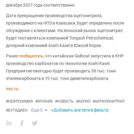
декабре 2027 года соответственно.
Дата прекращения производства ацетонитрила,
производимого на НПЗ в Кавасаки, будет определена после
обсуждения с клиентами. На японский рынок ацетонитрил
будет поставляться компанией Tongsuh Petrochemical,
дочерней компанией Asahi Kasei в Южной Корее.
Ранее
сообщалось
, что китайская Sailboat запустила в КНР
производство карбонатов по технологии Asahi Kasei.
Предприятие ежегодно будет производить 38 тыс. тонн
этиленкарбоната и 70 тыс. тонн диметилкарбоната.
mrc.ru
#
НЕФТЕХИМИЯ
#
ЯПОНИЯ
#
НОВОСТЬ
#
АКРИЛ
#
АКРИЛОНИТРИЛ
Еще
5
+Добавить все теги в фильтр
#
БУТАДИЕН