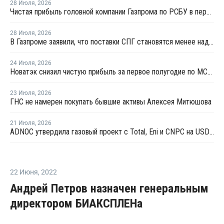
28 Июля
,
2026
Чистая прибыль головной компании Газпрома по РСБУ в первом полугодии составила 78 млрд рублей
28 Июля
,
2026
В Газпроме заявили, что поставки СПГ становятся менее надежным способом газоснабжения
24 Июля
,
2026
Новатэк снизил чистую прибыль за первое полугодие по МСФО на 3,1%
23 Июля
,
2026
ГНС не намерен покупать бывшие активы Алексея Митюшова
21 Июля
,
2026
ADNOC утвердила газовый проект с Total, Eni и CNPC на USD6,2 млрд
22 Июня
,
2022
Андрей Петров назначен генеральным
директором БИАКСПЛЕНа