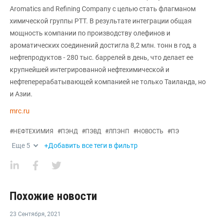
Aromatics and Refining Company с целью стать флагманом
химической группы PTT. В результате интеграции общая
мощность компании по производству олефинов и
ароматических соединений достигла 8,2 млн. тонн в год, а
нефтепродуктов - 280 тыс. баррелей в день, что делает ее
крупнейшей интегрированной нефтехимической и
нефтеперерабатывающей компанией не только Таиланда, но
и Азии.
mrc.ru
#
НЕФТЕХИМИЯ
#
ПЭНД
#
ПЭВД
#
ЛПЭНП
#
НОВОСТЬ
#
ПЭ
Еще
5
+Добавить все теги в фильтр
Похожие новости
23 Сентября
,
2021