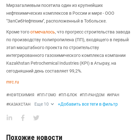
Мирзагалиевым посетила один из крупнейших
нефтехимических комплексов в России и мире - ООО
"ЗапСибНефтехим", расположенный в Тобольске.
Кроме того
отмечалось
, что прогресс строительства завода
по производству полипропилена (ПП), входящего в первый
этап масштабного проекта по строительству
интегрированного газохимического комплекса компании
Kazakhstan Petrochemical Industries (КРІ) в Атырау, на
сегодняшний день составляет 99,2%.
mrc.ru
#
НЕФТЕХИМИЯ
#
ПП-ГОМО
#
ПП-БЛОК
#
ПП-РАНДОМ
#
ИРАН
Еще
10
+Добавить все теги в фильтр
#
КАЗАХСТАН
Похожие новости