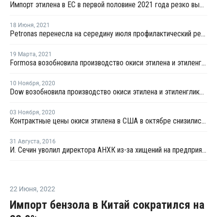
Импорт этилена в ЕС в первой половине 2021 года резко вырос
18 Июня
,
2021
Petronas перенесла на середину июля профилактический ремонт крекинг-установки в Кертехе
19 Марта
,
2021
Formosa возобновила производство окиси этилена и этиленгликоля в Пойнт-Комфорт
10 Ноября
,
2020
Dow возобновила производство окиси этилена и этиленгликоля в Техасе
03 Ноября
,
2020
Контрактные цены окиси этилена в США в октябре снизились на USD13 за тонну
31 Августа
,
2016
И. Сечин уволил директора АНХК из-за хищений на предприятии - СМИ
22 Июня
,
2022
Импорт бензола в Китай сократился на