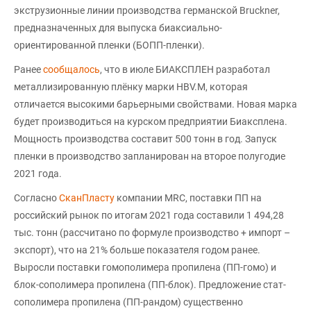
экструзионные линии производства германской Bruckner,
предназначенных для выпуска биаксиально-
ориентированной пленки (БОПП-пленки).
Ранее
сообщалось
, что в июле БИАКСПЛЕН разработал
металлизированную плёнку марки HBV.M, которая
отличается высокими барьерными свойствами. Новая марка
будет производиться на курском предприятии Биаксплена.
Мощность производства составит 500 тонн в год. Запуск
пленки в производство запланирован на второе полугодие
2021 года.
Согласно
СканПласту
компании MRC, поставки ПП на
российский рынок по итогам 2021 года составили 1 494,28
тыс. тонн (рассчитано по формуле производство + импорт –
экспорт), что на 21% больше показателя годом ранее.
Выросли поставки гомополимера пропилена (ПП-гомо) и
блок-сополимера пропилена (ПП-блок). Предложение стат-
сополимера пропилена (ПП-рандом) существенно