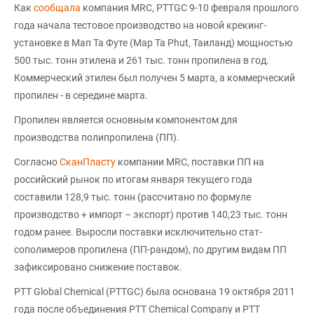
Как
сообщала
компания MRC, PTTGC 9-10 февраля прошлого
года начала тестовое производство на новой крекинг-
установке в Мап Та Футе (Map Ta Phut, Таиланд) мощностью
500 тыс. тонн этилена и 261 тыс. тонн пропилена в год.
Коммерческий этилен был получен 5 марта, а коммерческий
пропилен - в середине марта.
Пропилен является основным компонентом для
производства полипропилена (ПП).
Согласно
СканПласту
компании MRC, поставки ПП на
российский рынок по итогам января текущего года
составили 128,9 тыс. тонн (рассчитано по формуле
производство + импорт – экспорт) против 140,23 тыс. тонн
годом ранее. Выросли поставки исключительно стат-
сополимеров пропилена (ПП-рандом), по другим видам ПП
зафиксировано снижение поставок.
PTT Global Chemical (PTTGC) была основана 19 октября 2011
года после объединения PTT Chemical Company и PTT