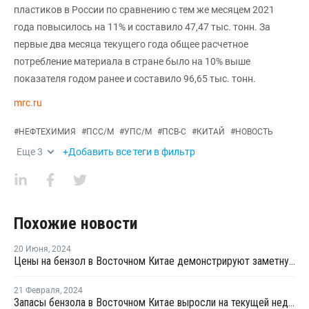
пластиков в России по сравнению с тем же месяцем 2021
года повысилось на 11% и составило 47,47 тыс. тонн. За
первые два месяца текущего года общее расчетное
потребление материала в стране было на 10% выше
показателя годом ранее и составило 96,65 тыс. тонн.
mrc.ru
#
НЕФТЕХИМИЯ
#
ПСС/М
#
УПС/М
#
ПСВ-С
#
КИТАЙ
#
НОВОСТЬ
Еще
3
+Добавить все теги в фильтр
Похожие новости
20 Июня
,
2024
Цены на бензол в Восточном Китае демонстрируют заметную тенденцию к росту
21 Февраля
,
2024
Запасы бензола в Восточном Китае выросли на текущей неделе