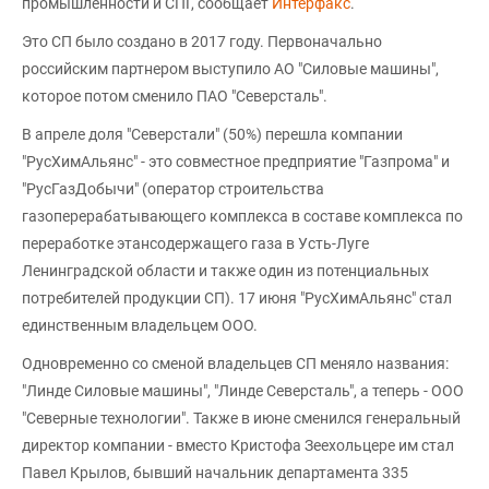
промышленности и СПГ, сообщает
Интерфакс
.
Это СП было создано в 2017 году. Первоначально
российским партнером выступило АО "Силовые машины",
которое потом сменило ПАО "Северсталь".
В апреле доля "Северстали" (50%) перешла компании
"РусХимАльянс" - это совместное предприятие "Газпрома" и
"РусГазДобычи" (оператор строительства
газоперерабатывающего комплекса в составе комплекса по
переработке этансодержащего газа в Усть-Луге
Ленинградской области и также один из потенциальных
потребителей продукции СП). 17 июня "РусХимАльянс" стал
единственным владельцем ООО.
Одновременно со сменой владельцев СП меняло названия:
"Линде Силовые машины", "Линде Северсталь", а теперь - ООО
"Северные технологии". Также в июне сменился генеральный
директор компании - вместо Кристофа Зеехольцере им стал
Павел Крылов, бывший начальник департамента 335