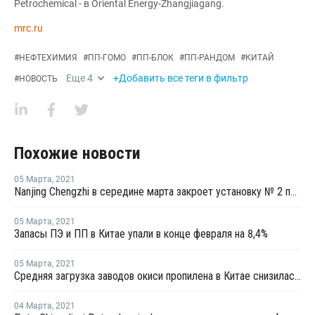
Petrochemical - в Oriental Energy-Zhangjiagang.
mrc.ru
#
НЕФТЕХИМИЯ
#
ПП-ГОМО
#
ПП-БЛОК
#
ПП-РАНДОМ
#
КИТАЙ
Еще
4
+Добавить все теги в фильтр
#
НОВОСТЬ
Похожие новости
05 Марта
,
2021
Nanjing Chengzhi в середине марта закроет установку № 2 по выпуску олефинов в Нанкине
05 Марта
,
2021
Запасы ПЭ и ПП в Китае упали в конце февраля на 8,4%
05 Марта
,
2021
Средняя загрузка заводов окиси пропилена в Китае снизилась в конце февраля на 2,3%
04 Марта
,
2021