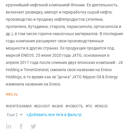
крупнейшей нефтяной компанией Японии. Ее деятельность
включает разведку, импорт и переработку сырой нефти;
производство и продажу нефтепродуктов (этилена,
пропилена, бутадиена, стирола, параксилола, ортоксилола и
др.), в том числе горюче-смазочных материалов. В последние
годы компания расширяет свои производственные
мощности в других странах. Ее продукция продается под
маркой ENEOS. 25 июня 2020 года JXTG, основанная в
апреле 2017 года после слияния двух японских компаний - JX
Holding и TonenGeneral, сменила свое название на Eneos
Holdings, в то время как ее "дочка" JXTG Nippon Oil & Energy
изменила название на Eneos.
mrc.ru
#
НЕФТЕХИМИЯ
#
БЕНЗОЛ
#
АЗИЯ
#
НОВОСТЬ
#
ПС
#
ENEOS
Еще
2
+Добавить все теги в фильтр