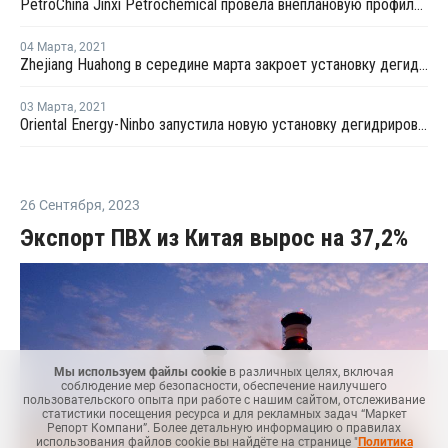
PetroChina Jinxi Petrochemical провела внеплановую профилактику на заводе ПП в Ляонине
04 Марта
,
2021
Zhejiang Huahong в середине марта закроет установку дегидрирования пропана в Китае на плановый ремонт
03 Марта
,
2021
Oriental Energy-Ninbo запустила новую установку дегидрирования пропана в Нинбо
26 Сентября
,
2023
Экспорт ПВХ из Китая вырос на 37,2%
Мы используем файлы cookie
в различных целях, включая
соблюдение мер безопасности, обеспечение наилучшего
пользовательского опыта при работе с нашим сайтом, отслеживание
статистики посещения ресурса и для рекламных задач “Маркет
Репорт Компани”. Более детальную информацию о правилах
использования файлов cookie вы найдёте на странице "
Политика