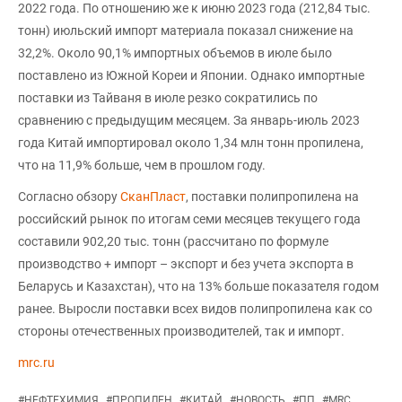
2022 года. По отношению же к июню 2023 года (212,84 тыс.
тонн) июльский импорт материала показал снижение на
32,2%. Около 90,1% импортных объемов в июле было
поставлено из Южной Кореи и Японии. Однако импортные
поставки из Тайваня в июле резко сократились по
сравнению с предыдущим месяцем. За январь-июль 2023
года Китай импортировал около 1,34 млн тонн пропилена,
что на 11,9% больше, чем в прошлом году.
Согласно обзору
СканПласт
, поставки полипропилена на
российский рынок по итогам семи месяцев текущего года
составили 902,20 тыс. тонн (рассчитано по формуле
производство + импорт – экспорт и без учета экспорта в
Беларусь и Казахстан), что на 13% больше показателя годом
ранее. Выросли поставки всех видов полипропилена как со
стороны отечественных производителей, так и импорт.
mrc.ru
#
НЕФТЕХИМИЯ
#
ПРОПИЛЕН
#
КИТАЙ
#
НОВОСТЬ
#
ПП
#
MRC