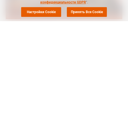
конфиденциальности GDPR
".
Настройки Cookie
Принять Все Cookie
MRC
-- Экспорт поливинилхлорида (ПВХ) из Китая в августе
составил 303,93 тыс. тонн, увеличившись на 37,2% в
месячном исчислении, сообщает
ICIS
.
Экспорт ПВХ из Китая в крупнейший пункт назначения,
Индию, в августе составил 160,89 тыс. тонн, увеличившись на
78,8% в месячном исчислении.
Согласно данным, экспорт ПВХ из Китая в августе вырос на
86% по сравнению с предыдущим годом.
Ранее
сообщалось
, что экспорт поливинилхлорида (ПВХ) из
Китая в июле составил 221,49 тыс. тонн, увеличившись на
17,2% в месячном исчислении. Экспорт ПВХ из Китая в июле
вырос на 4,8% по сравнению с предыдущим годом.
Согласно обзору
СканПласт
, по итогам семи месяцев