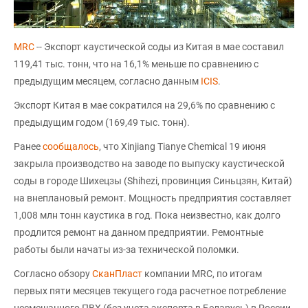
MRC
-- Экспорт каустической соды из Китая в мае составил
119,41 тыс. тонн, что на 16,1% меньше по сравнению с
предыдущим месяцем, согласно данным
ICIS
.
Экспорт Китая в мае сократился на 29,6% по сравнению с
предыдущим годом (169,49 тыс. тонн).
Ранее
сообщалось
, что Xinjiang Tianye Chemical 19 июня
закрыла производство на заводе по выпуску каустической
соды в городе Шихецзы (Shihezi, провинция Синьцзян, Китай)
на внеплановый ремонт. Мощность предприятия составляет
1,008 млн тонн каустика в год. Пока неизвестно, как долго
продлится ремонт на данном предприятии. Ремонтные
работы были начаты из-за технической поломки.
Согласно обзору
СканПласт
компании MRC, по итогам
первых пяти месяцев текущего года расчетное потребление
несмешанного ПВХ (без учета экспорта в Беларусь) в России