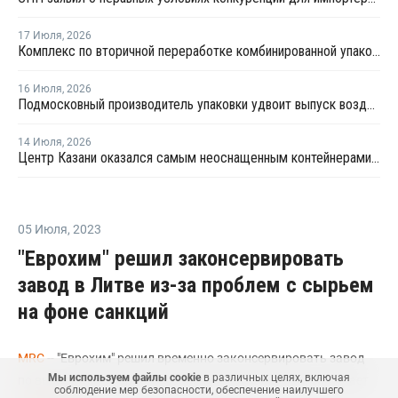
17 Июля
,
2026
Комплекс по вторичной переработке комбинированной упаковки запущен в Челябинске
16 Июля
,
2026
Подмосковный производитель упаковки удвоит выпуск воздушно-пузырчатой пленки до 30 млн кв. метров в год
14 Июля
,
2026
Центр Казани оказался самым неоснащенным контейнерами раздельного сбора отходов
05 Июля
,
2023
"Еврохим" решил законсервировать
завод в Литве из-за проблем с сырьем
на фоне санкций
MRC
-- "Еврохим" решил временно законсервировать завод
Мы используем файлы cookie
в различных целях, включая
по выпуску фосфорных удобрений Lifosa в Литве, сообщает
соблюдение мер безопасности, обеспечение наилучшего