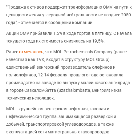
"Продажа активов поддержит трансформацию OMV на пути к
цели достижения углеродной нейтральности не позднее 2050
года", - отмечается в сообщении компании.
Акции OMV прибавили 1,5% в ходе торгов в пятницу. С начала
текущего года их стоимость снизилась на 19,5%.
Ранее
отмечалось
, что MOL Petrochemicals Company (ранее
известная как TVK, входит в структуру MOL Group),
единственный венгерский производитель олефинов и
полиолефинов, 12-14 февраля прошлого года остановила
производство на заводе по выпуску малеинового ангидрида
в городе Сазхаломбатта (Szazhalombatta, Венгрия) из-за
технических неполадок.
MOL - крупнейшая венгерская нефтяная, газовая и
нефтехимическая группа, занимающаяся разведкой и
добычей, транспортировкой углеводородов, а также
эксплуатацией сети магистральных газопроводов.