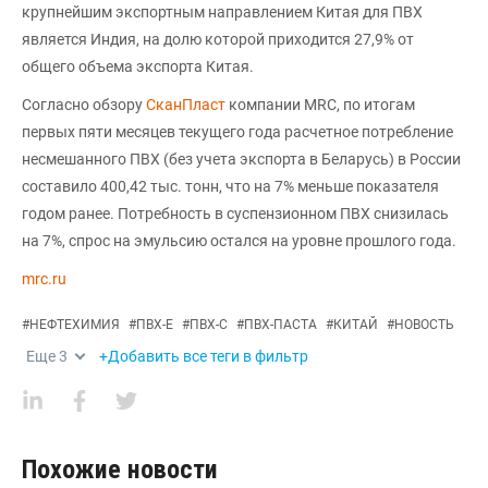
крупнейшим экспортным направлением Китая для ПВХ
является Индия, на долю которой приходится 27,9% от
общего объема экспорта Китая.
Согласно обзору
СканПласт
компании MRC, по итогам
первых пяти месяцев текущего года расчетное потребление
несмешанного ПВХ (без учета экспорта в Беларусь) в России
составило 400,42 тыс. тонн, что на 7% меньше показателя
годом ранее. Потребность в суспензионном ПВХ снизилась
на 7%, спрос на эмульсию остался на уровне прошлого года.
mrc.ru
#
НЕФТЕХИМИЯ
#
ПВХ-Е
#
ПВХ-С
#
ПВХ-ПАСТА
#
КИТАЙ
#
НОВОСТЬ
Еще
3
+Добавить все теги в фильтр
Похожие новости