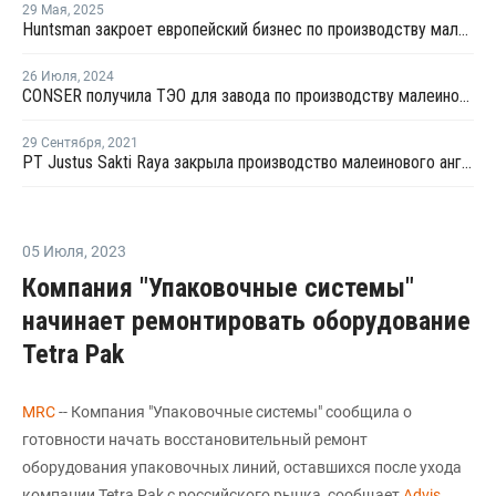
29 Мая
,
2025
Huntsman закроет европейский бизнес по производству малеинового ангидрида
26 Июля
,
2024
CONSER получила ТЭО для завода по производству малеинового ангидрида в Северной Америке
29 Сентября
,
2021
PT Justus Sakti Raya закрыла производство малеинового ангидрида в Индонезии
05 Июля
,
2023
Компания "Упаковочные системы"
начинает ремонтировать оборудование
Tetra Pak
MRC
-- Компания "Упаковочные системы" сообщила о
готовности начать восстановительный ремонт
оборудования упаковочных линий, оставшихся после ухода
компании Tetra Pak с российского рынка, сообщает
Advis
.