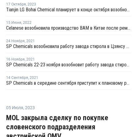
17 Октября
,
2023
Tianjin LG Bohai Chemical планирует в конце октября возобновить производство ВХМ в Китае
15 Июня
,
2022
Celanese возобновила производство ВАМ в Китае после ремонта
24 Ноября
,
2021
SP Chemicals возобновила работу завода стирола в Цзянсу после планового ремонта
16 Ноября
,
2021
SP Chemicals 22-23 ноября возобновит работу завода стирола в Цзянсу после планового ремонта
14 Сентября
,
2021
SP Chemicals в середине сентября приступит к плановому ремонту на заводе стирола в Цзянсу
05 Июля
,
2023
MOL закрыла сделку по покупке
словенского подразделения
австрийской OMV