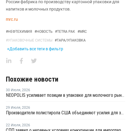
России фабрика по производству картонной упаковки для
напитков и молочных продуктов.
mrc.ru
#
НЕФТЕХИМИЯ
#
НОВОСТЬ
#
TETRA PAK
#
MRC
#
УПАКОВОЧНЫЕ СИСТЕМЫ
#
ТАРА/УПАКОВКА
+Добавить все теги в фильтр
Похожие новости
30 Июля
,
2026
NEOPOLIS усиливает позиции в упаковке для молочного рынка
29 Июля
,
2026
Производители полистирола США объединяют усилия для защиты рынка от экологических ограничений
22 Июля
,
2026
СПП заявил о неравных условиях конкуренции для импортеров полимерной упаковки в рамках российского РОП