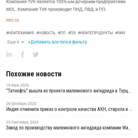
Компания TVK является 100%-ым дочерним предприятием
MOL. Компания TVK производит ПНД, ПВД, и ПП.
mrc.ru
#
НЕФТЕХИМИЯ
#
НОВОСТЬ
#
ПП
#
ПЭ
#
НЕФТЕПРОДУКТЫ
#
OMV
Еще
4
+Добавить все теги в фильтр
Похожие новости
18 Мая
,
2026
"Татнефть" вышла из проекта малеинового ангидрида в Турции
28 Октября
,
2025
Индия отменила приказ о контроле качества АКН, стирола и малеинового ангидрида
25 Сентября
,
2025
Завод по производству малеинового ангидрида компании Wanhua Chemical повысил производительность