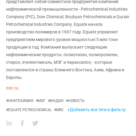
представляет собой совместное предприятие компаний
нефтехимической промышленности - Petrochemical Industries
Company (PIC), Dow Chemical, Boubyan Petrochemicals и Qurain
Petrochemical Industries Company. Equate начала
производство полимеров в 1997 году. Equate управляет
предприятием мирового уровня мощностью 5 млн тонн
продукции в год. Компания выпускает следующие
нефтехимические продукты: полиэтилен, полипропилен,
стирол, этиленгликоль, МЭГ и параксилол, - которые
поставляются в страны Ближнего Востока, Азии, Африки и
Европы.
mrc.ru
#
НЕФТЕХИМИЯ
#
МЭГ
#
ИНДИЯ
#
НОВОСТЬ
+Добавить все теги в фильтр
#
EQUATE PETROCHEMICAL
#
MRC