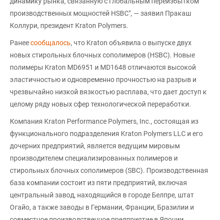
динамику рынка, связанную с глобальным переизбытком
производственных мощностей HSBC", — заявил Пракаш
Коллури, президент Kraton Polymers.
Ранее
сообщалось
, что Kraton объявила о выпуске двух
новых стирольных блочных сополимеров (HSBC). Новые
полимеры Kraton MD6951 и MD1648 отличаются высокой
эластичностью и одновременно прочностью на разрыв и
чрезвычайно низкой вязкостью расплава, что дает доступ к
целому ряду новых сфер технологической переработки.
Компания Kraton Performance Polymers, Inc., состоящая из
функционального подразделения Kraton Polymers LLC и его
дочерних предприятий, является ведущим мировым
производителем специализированных полимеров и
стирольных блочных сополимеров (SBC). Производственная
база компании состоит из пяти предприятий, включая
центральный завод, находящийся в городе Белпре, штат
Огайо, а также заводы в Германии, Франции, Бразилии и
совместное производственное предприятие в Японии.