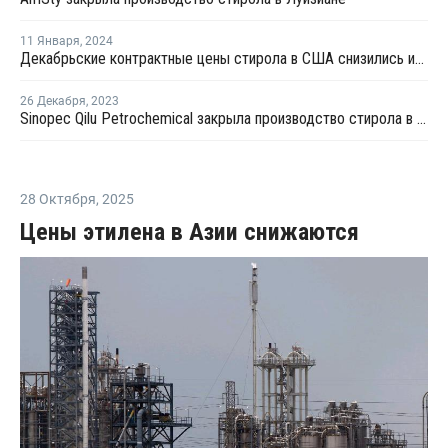
11 Января
,
2024
Декабрьские контрактные цены стирола в США снизились из-за слабого спроса
26 Декабря
,
2023
Sinopec Qilu Petrochemical закрыла производство стирола в Китае на ремонт
28 Октября
,
2025
Цены этилена в Азии снижаются