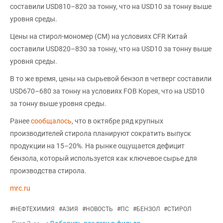
составили USD810–820 за тонну, что на USD10 за тонну выше
уровня среды.
Цены на стирол-мономер (СМ) на условиях CFR Китай
составили USD820–830 за тонну, что на USD10 за тонну выше
уровня среды.
В то же время, цены на сырьевой бензол в четверг составили
USD670–680 за тонну на условиях FOB Корея, что на USD10
за тонну выше уровня среды.
Ранее
сообщалось
, что в октябре ряд крупных
производителей стирола планируют сократить выпуск
продукции на 15–20%. На рынке ощущается дефицит
бензола, который используется как ключевое сырье для
производства стирола.
mrc.ru
#
НЕФТЕХИМИЯ
#
АЗИЯ
#
НОВОСТЬ
#
ПС
#
БЕНЗОЛ
#
СТИРОЛ