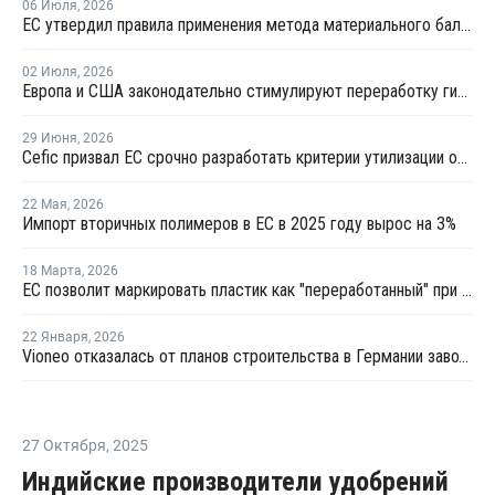
06 Июля
,
2026
ЕС утвердил правила применения метода материального баланса для химической переработки ПЭТ-бутылок
02 Июля
,
2026
Европа и США законодательно стимулируют переработку гибкой пластиковой упаковки
29 Июня
,
2026
Сefic призвал ЕС срочно разработать критерии утилизации отходов методом химпереработки
22 Мая
,
2026
Импорт вторичных полимеров в ЕС в 2025 году вырос на 3%
18 Марта
,
2026
ЕС позволит маркировать пластик как "переработанный" при 2,5% содержании вторичного материала
22 Января
,
2026
Vioneo отказалась от планов строительства в Германии завода по выпуску "зеленых" полиолефинов
27 Октября
,
2025
Индийские производители удобрений