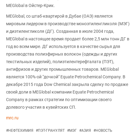
MEGlobal в Ойстер-Крик.
MEGlobal, со штаб-квартирой в Дубае (ОАЭ) является
мировым лидером в производстве моноэтиленгликоля (МЭГ)
и диэтиленгликоля (ДГ). Созданная в июле 2004 года,
MEGlobal в настоящее время продает более 2,5 млн тонн ДГ в
год во всем мире. ДГ используется в качестве сырья для
производства полиэфирных волокон (одежды и других
текстильных изделий), полиэтилентерефталата (ПЭТ),
антифризов и других промышленных товаров. MEGlobal
является 100%-ой "дочкой" Equate Petrochemical Company. В
декабре 2015 года Dow Chemical закрыла сделку по продаже
своей доли в MEGlobal компании Equate Petrochemical
Company в рамках стратегии по оптимизации своего
долевого участия в кувейтских СП.
mrc.ru
#
НЕФТЕХИМИЯ
#
ПЭТ-ГРАНУЛЯТ
#
МЭГ
#
АЗИЯ
#
НОВОСТЬ