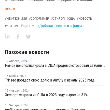
mrc.ru
#
НЕФТЕХИМИЯ
#
СОПОЛИМЕР
#
СТИРОЛ
#
США
#
НОВОСТЬ
Еще
1
+Добавить все теги в фильтр
#
KRATON
Похожие новости
12 Апреля
,
2024
Рынок пенополистирола в США продемонстрировал стабильность и устойчивость в марте
15 Марта
,
2024
Trinseo продаст свою долю в AmSty к началу 2025 года
12 Февраля
,
2024
Экспорт стирола из США в 2023 году вырос на 31%
15 Января
,
2024
AmSty закрыла производство стирола в Луизиане