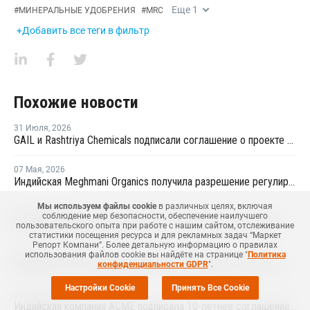
Еще
1
#
МИНЕРАЛЬНЫЕ УДОБРЕНИЯ
#
MRC
+Добавить все теги в фильтр
Похожие новости
31 Июля
,
2026
GAIL и Rashtriya Chemicals подписали соглашение о проекте по производству удобрений на основе природного газа
07 Мая
,
2026
Индийская Meghmani Organics получила разрешение регулирующих органов на производство наноудобрений
Мы используем файлы cookie
в различных целях, включая
29 Апреля
,
2026
соблюдение мер безопасности, обеспечение наилучшего
Индийская компания Balaji Amines постепенно возобновляет производство аммиака
пользовательского опыта при работе с нашим сайтом, отслеживание
статистики посещения ресурса и для рекламных задач “Маркет
Репорт Компани”. Более детальную информацию о правилах
03 Апреля
,
2026
использования файлов cookie вы найдёте на странице "
Политика
Индийская компания Deepak Phenolics закрывает заводы по производству фенола и ацетона из-за нехватки сырья
конфиденциальности GDPR
".
Настройки Cookie
Принять Все Cookie
01 Апреля
,
2026
Индийская компания ACME подписала 10-летнее соглашение о закупке экологически чистого аммиака с SECI