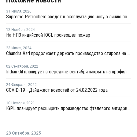
Похожие новости
31 Июля
,
2026
Supreme Petrochem введет в эксплуатацию новую линию по производству полистирола
12 Ноября
,
2024
На НПЗ индийской IOCL произошел пожар
23 Июля
,
2024
Chandra Asri продолжает держать производство стирола на линии №1 в Мераке закрытой
02 Сентября
,
2022
Indian Oil планирует в середине сентября закрыть на профилактику производство бутадиена в Индии
24 Февраля
,
2022
COVID-19 - Дайджест новостей от 24.02.2022 года
10 Ноября
,
2021
IGPL планирует расширить производство фталевого ангидрида в Индии
28 Октября
,
2025