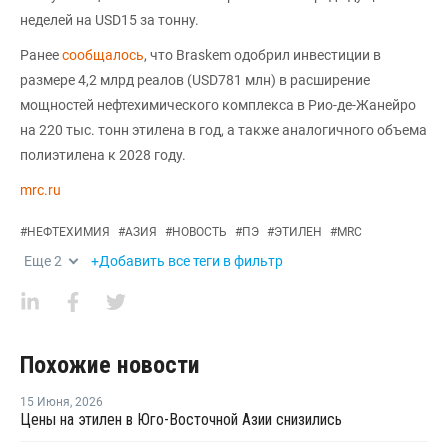
неделей на USD15 за тонну.
Ранее
сообщалось
, что Braskem одобрил инвестиции в
размере 4,2 млрд реалов (USD781 млн) в расширение
мощностей нефтехимического комплекса в Рио-де-Жанейро
на 220 тыс. тонн этилена в год, а также аналогичного объема
полиэтилена к 2028 году.
mrc.ru
#
НЕФТЕХИМИЯ
#
АЗИЯ
#
НОВОСТЬ
#
ПЭ
#
ЭТИЛЕН
#
MRC
Еще
2
+Добавить все теги в фильтр
Похожие новости
15 Июня
,
2026
Цены на этилен в Юго-Восточной Азии снизились