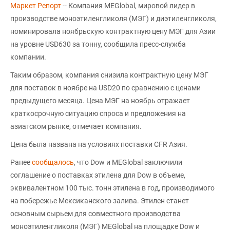
Маркет Репорт
-- Компания MEGlobal, мировой лидер в
производстве моноэтиленгликоля (МЭГ) и диэтиленгликоля,
номинировала ноябрьскую контрактную цену МЭГ для Азии
на уровне USD630 за тонну, сообщила пресс-служба
компании.
Таким образом, компания снизила контрактную цену МЭГ
для поставок в ноябре на USD20 по сравнению с ценами
предыдущего месяца. Цена МЭГ на ноябрь отражает
краткосрочную ситуацию спроса и предложения на
азиатском рынке, отмечает компания.
Цена была названа на условиях поставки CFR Азия.
Ранее
сообщалось
, что Dow и MEGlobal заключили
соглашение о поставках этилена для Dow в объеме,
эквивалентном 100 тыс. тонн этилена в год, производимого
на побережье Мексиканского залива. Этилен станет
основным сырьем для совместного производства
моноэтиленгликоля (МЭГ) MEGlobal на площадке Dow и