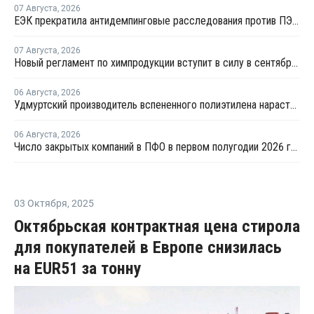
07 Августа
,
2026
ЕЭК прекратила антидемпинговые расследования против ПЭ и ПП из Азербайджана и Туркменистана
07 Августа
,
2026
Новый регламент по химпродукции вступит в силу в сентябре 2027 года
06 Августа
,
2026
Удмуртский производитель вспененного полиэтилена нарастит выпуск на 15%
06 Августа
,
2026
Число закрытых компаний в ПФО в первом полугодии 2026 года вдвое превысило число новых
03 Октября
,
2025
Октябрьская контрактная цена стирола
для покупателей в Европе снизилась
на EUR51 за тонну