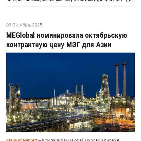
03 Октября
,
2025
MEGlobal номинировала октябрьскую
контрактную цену МЭГ для Азии
Маркет Репорт
-- Компания MEGlobal, мировой лидер в