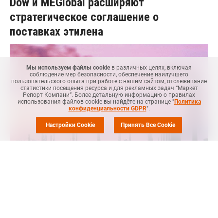
Dow и MEGlobal расширяют
стратегическое соглашение о
поставках этилена
Мы используем файлы cookie
в различных целях, включая
соблюдение мер безопасности, обеспечение наилучшего
пользовательского опыта при работе с нашим сайтом, отслеживание
статистики посещения ресурса и для рекламных задач “Маркет
Репорт Компани”. Более детальную информацию о правилах
использования файлов cookie вы найдёте на странице "
Политика
конфиденциальности GDPR
".
Настройки Cookie
Принять Все Cookie
Маркет Репорт
-- Dow и MEGlobal заключили соглашение о
поставках этилена для Dow в объеме, эквивалентном 100
тыс. тонн этилена в год, производимого на побережье
Мексиканского залива, говорится в сообщении компании.