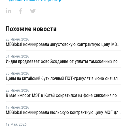
Похожие новости
23 Июля
,
2026
MEGlobal номинировала августовскую контрактную цену МЭГ для Азии
01 Июля
,
2026
Индия продлевает освобождение от уплаты таможенных пошлин на импорт нефтехимии на фоне конфликта на Ближнем Востоке
30 Июня
,
2026
Цены на китайский бутылочный ПЭТ-гранулят в июне сначала выросли, а затем резко снизились
23 Июня
,
2026
В мае импорт МЭГ в Китай сократился на фоне снижения поставок из Саудовской Аравии
17 Июня
,
2026
MEGlobal номинировала июльскую контрактную цену МЭГ для Азии
19 Мая
,
2026