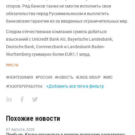
споров. Ряд банков также не смогли исполнить свои
обязательства перед Русхимальянсом и выплатить
банковские гарантии из-за введенных ограничительных мер.
Следом отечественная компания сумела добиться
взысканий с Unicredit Bank AG, Bayerische Landesbank,
Deutsche Bank, Commerzbank и Landesbank Baden-
Wurttemberg суммарно более EUR1,1 млрд.
mrc.ru
#
НЕФТЕХИМИЯ
#
РОССИЯ
#
НОВОСТЬ
#
LINDE GROUP
#
MRC
+Добавить все теги в фильтр
#
ГАЗОПЕРЕРАБОТКА
Похожие новости
07 Августа
,
2026
Прибыль Казаньоргсинтеза в первом полугодии сократилась более чем в 2 раза