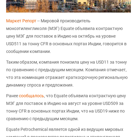
Маркет Репорт
-- Мировой производитель
моноэтиленгликоля (МЭГ) Equate объявила контрактную
цену МЭГ для поставок в Индию на октябрь на уровне
USD511 за тонну CFR в основных портах Индии, говорится в
сообщении компании.
Таким образом, компания понизила цену на USD11 за тонну
по сравнению с предыдущим месяцем. Компания отмечает,
что эта номинация отражает краткосрочную региональную
динамику спроса и предложения.
Ранее
сообщалось
, что Equate объявила контрактную цену
МЭГ для поставок в Индию на август на уровне USD509 за
тонну CFR в основных портах Индии, что на USD19 ниже по
сравнению с предыдущим месяцем.
Equate Petrochemical является одной из ведущих мировых
компаний в производстве полиэтилена и этиленгликоля.