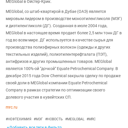
MEGlobal в Ойстер-Крик.
MEGlobal, со штаб-квартирой в Дубае (ОАЭ) является
мировым лидером в производстве моноэтиленгликоля (МЭГ)
и диэтиленгликоля (ДГ). Созданная в июле 2004 года,
MEGlobal в настоящее время продает более 2,5 млн тонн ДГ в
год во всем мире. ДГ используется в качестве сырья для
производства полиэфирных волокон (одежды и других
текстильных изделий), полиэтилентерефталата (ПЭТ),
антифризов и других промышленных товаров. MEGlobal
является 100%-ой "дочкой" Equate Petrochemical Company. В
декабре 2015 года Dow Chemical закрыла сделку по продаже
своей доли в MEGlobal компании Equate Petrochemical
Company в рамках стратегии по оптимизации своего
долевого участия в кувейтских СП.
mrc.ru
#
НЕФТЕХИМИЯ
#
МЭГ
#
НОВОСТЬ
#
MEGLOBAL
#
MRC
+Добавить все теги в фильтр