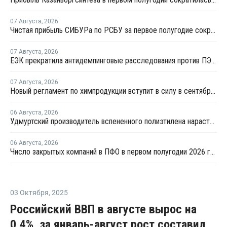
07 Августа
,
2026
Чистая прибыль СИБУРа по РСБУ за первое полугодие сократилась в 3,6 раза
07 Августа
,
2026
ЕЭК прекратила антидемпинговые расследования против ПЭ и ПП из Азербайджана и Туркменистана
07 Августа
,
2026
Новый регламент по химпродукции вступит в силу в сентябре 2027 года
06 Августа
,
2026
Удмуртский производитель вспененного полиэтилена нарастит выпуск на 15%
06 Августа
,
2026
Число закрытых компаний в ПФО в первом полугодии 2026 года вдвое превысило число новых
03 Октября
,
2025
Российский ВВП в августе вырос на
0,4%, за январь-август рост составил