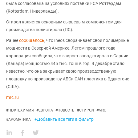
была согласована на условиях поставки FCA Роттердам
(Rotterdam, Нидерланды).
Стирол является основным сырьевым компонентом для
производства полистирола (ПС).
Ранее
сообщалось
, что Ineos сворачивает свои полимерные
мощности в Северной Америке. Летом прошлого года
корпорация сообщила, что закроет завод стирола в Сарнии
(Канада) мощностью 445 тыс. тонн в год. В декабре стало
известно, что она закрывает свою производственную
площадку по производству АБСи САН пластика в Эддистоне
(США).
mrc.ru
#
НЕФТЕХИМИЯ
#
ЕВРОПА
#
НОВОСТЬ
#
СТИРОЛ
#
MRC
+Добавить все теги в фильтр
#
АРОМАТИКА