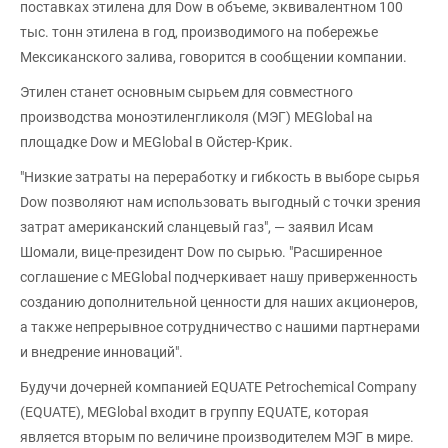
поставках этилена для Dow в объеме, эквивалентном 100
тыс. тонн этилена в год, производимого на побережье
Мексиканского залива, говорится в сообщении компании.
Этилен станет основным сырьем для совместного
производства моноэтиленгликоля (МЭГ) MEGlobal на
площадке Dow и MEGlobal в Ойстер-Крик.
"Низкие затраты на переработку и гибкость в выборе сырья
Dow позволяют нам использовать выгодный с точки зрения
затрат американский сланцевый газ", — заявил Исам
Шомали, вице-президент Dow по сырью. "Расширенное
соглашение с MEGlobal подчеркивает нашу приверженность
созданию дополнительной ценности для наших акционеров,
а также непрерывное сотрудничество с нашими партнерами
и внедрение инноваций".
Будучи дочерней компанией EQUATE Petrochemical Company
(EQUATE), MEGlobal входит в группу EQUATE, которая
является вторым по величине производителем МЭГ в мире.