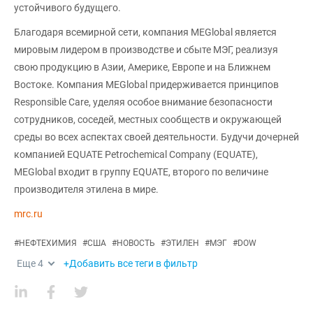
устойчивого будущего.
Благодаря всемирной сети, компания MEGlobal является
мировым лидером в производстве и сбыте МЭГ, реализуя
свою продукцию в Азии, Америке, Европе и на Ближнем
Востоке. Компания MEGlobal придерживается принципов
Responsible Care, уделяя особое внимание безопасности
сотрудников, соседей, местных сообществ и окружающей
среды во всех аспектах своей деятельности. Будучи дочерней
компанией EQUATE Petrochemical Company (EQUATE),
MEGlobal входит в группу EQUATE, второго по величине
производителя этилена в мире.
mrc.ru
#
НЕФТЕХИМИЯ
#
США
#
НОВОСТЬ
#
ЭТИЛЕН
#
МЭГ
#
DOW
Еще
4
+Добавить все теги в фильтр