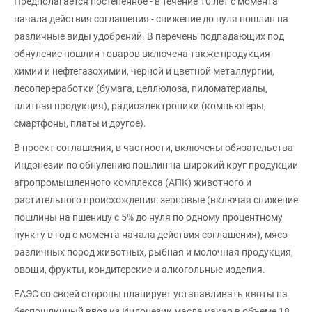
Предполагается постепенное - в течение 10 лет с момента
начала действия соглашения - снижение до нуля пошлин на
различные виды удобрений. В перечень подпадающих под
обнуление пошлин товаров включена также продукция
химии и нефтегазохимии, черной и цветной металлургии,
лесопереработки (бумага, целлюлоза, пиломатериалы,
плитная продукция), радиоэлектроники (компьютеры,
смартфоны, платы и другое).
В проект соглашения, в частности, включены обязательства
Индонезии по обнулению пошлин на широкий круг продукции
агропромышленного комплекса (АПК) животного и
растительного происхождения: зерновые (включая снижение
пошлины на пшеницу с 5% до нуля по одному процентному
пункту в год с момента начала действия соглашения), мясо
различных пород животных, рыбная и молочная продукция,
овощи, фрукты, кондитерские и алкогольные изделия.
ЕАЭС со своей стороны планирует устанавливать квоты на
беспошлинный ввоз из Индонезии масла какао в объеме 18