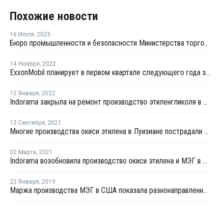
Похожие новости
16 Июля
,
2025
Бюро промышленности и безопасности Министерства торговли США сняло экспортные ограничения на поставки этана в Китай
14 Ноября
,
2022
ExxonMobil планирует в первом квартале следующего года закрыть производство бутадиена в США на ремонт
12 Января
,
2022
Indorama закрыла на ремонт производство этиленгликоля в Техасе
13 Сентября
,
2021
Многие производства окиси этилена в Луизиане пострадали из-за последствий урагана "Ида"
02 Марта
,
2021
Indorama возобновила производство окиси этилена и МЭГ в Порт-Нечес
23 Января
,
2019
Маржа производства МЭГ в США показала разнонаправленный тренд во вторую неделю января