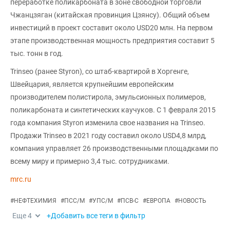
переработке поликарбоната в зоне свободной торговли
Чжанцзяган (китайская провинция Цзянсу). Общий объем
инвестиций в проект составит около USD20 млн. На первом
этапе производственная мощность предприятия составит 5
тыс. тонн в год.
Trinseo (ранее Styron), со штаб-квартирой в Хоргенге,
Швейцария, является крупнейшим европейским
производителем полистирола, эмульсионных полимеров,
поликарбоната и синтетических каучуков. С 1 февраля 2015
года компания Styron изменила свое названия на Trinseo.
Продажи Trinseo в 2021 году составил около USD4,8 млрд,
компания управляет 26 производственными площадками по
всему миру и примерно 3,4 тыс. сотрудниками.
mrc.ru
#
НЕФТЕХИМИЯ
#
ПСС/М
#
УПС/М
#
ПСВ-С
#
ЕВРОПА
#
НОВОСТЬ
Еще
4
+Добавить все теги в фильтр