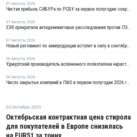
07 Августа
,
2026
Чистая прибыль СИБУРа по РСБУ за первое полугодие сократилась в 3,6 раза
07 Августа
,
2026
ЕЭК прекратила антидемпинговые расследования против ПЭ и ПП из Азербайджана и Туркменистана
07 Августа
,
2026
Новый регламент по химпродукции вступит в силу в сентябре 2027 года
06 Августа
,
2026
Удмуртский производитель вспененного полиэтилена нарастит выпуск на 15%
06 Августа
,
2026
Число закрытых компаний в ПФО в первом полугодии 2026 года вдвое превысило число новых
03 Октября
,
2025
Октябрьская контрактная цена стирола
для покупателей в Европе снизилась
на EUR51 за тонну