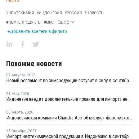
mrc.ru
#
НЕФТЕХИМИЯ
#
ИНДОНЕЗИЯ
#
РОССИЯ
#
НОВОСТЬ
Еще
2
#
НЕФТЕПРОДУКТЫ
#
MRC
+Добавить все теги в фильтр
Похожие новости
07 Августа
,
2026
Новый регламент по химпродукции вступит в силу в сентябре 2027 года
21 Мая
,
2026
Индонезия введет дополнительные правила для импорта нефти из России
05 Марта
,
2026
Индонезийская компания Chandra Asri объявляет форс-мажор в связи с перебоями в поставках сырья
15 Октября
,
2021
Импорт нефтехимической продукции в Индонезию в сентябре вырос на 17,8%