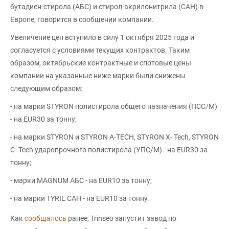
бутадиен-стирола (АБС) и стирол-акрилонитрила (САН) в
Европе, говорится в сообщении компании.
Увеличение цен вступило в силу 1 октября 2025 года и
согласуется с условиями текущих контрактов. Таким
образом, октябрьские контрактные и спотовые цены
компании на указанные ниже марки были снижены
следующим образом:
- на марки STYRON полистирола общего назначения (ПСС/М)
- на EUR30 за тонну;
- на марки STYRON и STYRON A-TECH, STYRON X- Tech, STYRON
C- Tech ударопрочного полистирола (УПС/М) - на EUR30 за
тонну;
- марки MAGNUM АБС - на EUR10 за тонну;
- на марки TYRIL САН - на EUR10 за тонну.
Как
сообщалось
ранее, Trinseo запустит завод по