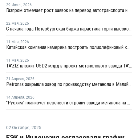
29 Июня
,
2026
Газпром отмечает рост заявок на перевод автотранспорта на метан
22 Мая
,
2026
С начала года Петербургская биржа нарастила торги высокооктановыми добавками на 24 – 40%
11 Мая
,
2026
Китайская компания намерена построить полиолефиновый комплекс в Туркменистане
11 Мая
,
2026
TA'ZIZ вложит USD2 млрд в проект метанолового завода TA'ZIZ Methanol Company
21 Апреля
,
2026
Petronas закрывла завод по производству метанола в Малайзии из-за технических проблем
14 Апреля
,
2026
"Русхим" планирует перенести стройку завода метанола на Балтику
02 Октября
,
2025
ЕЭК и Индонезия согласовали график