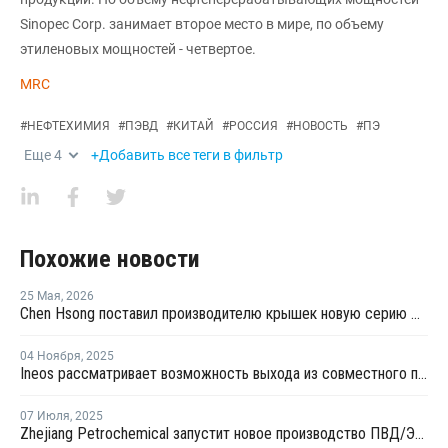
Sinopec Corp. занимает второе место в мире, по объему
этиленовых мощностей - четвертое.
MRC
#
НЕФТЕХИМИЯ
#
ПЭВД
#
КИТАЙ
#
РОССИЯ
#
НОВОСТЬ
#
ПЭ
Еще
4
+Добавить все теги в фильтр
Похожие новости
25 Мая
,
2026
Chen Hsong поставил производителю крышек новую серию двухкомпонентных ТПА
04 Ноября
,
2025
Ineos рассматривает возможность выхода из совместного предприятия Sinopec Petchems
07 Июля
,
2025
Zhejiang Petrochemical запустит новое производство ПВД/ЭВА в первом квартале 2026 года