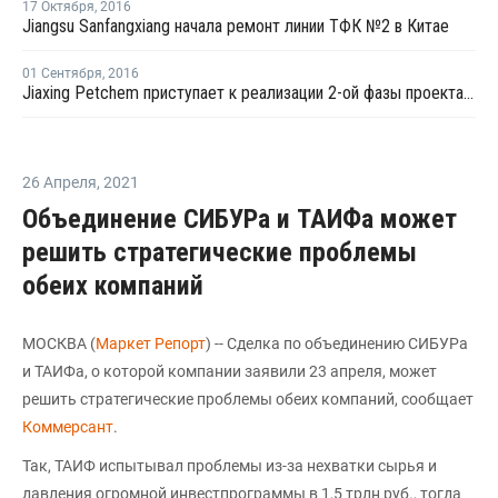
17 Октября
,
2016
Jiangsu Sanfangxiang начала ремонт линии ТФК №2 в Китае
01 Сентября
,
2016
Jiaxing Petchem приступает к реализации 2-ой фазы проекта по наращиванию мощностей ТФК в Китае
26 Апреля
,
2021
Объединение СИБУРа и ТАИФа может
решить стратегические проблемы
обеих компаний
МОСКВА (
Маркет Репорт
) -- Сделка по объединению СИБУРа
и ТАИФа, о которой компании заявили 23 апреля, может
решить стратегические проблемы обеих компаний, сообщает
Коммерсант
.
Так, ТАИФ испытывал проблемы из-за нехватки сырья и
давления огромной инвестпрограммы в 1,5 трлн руб., тогда