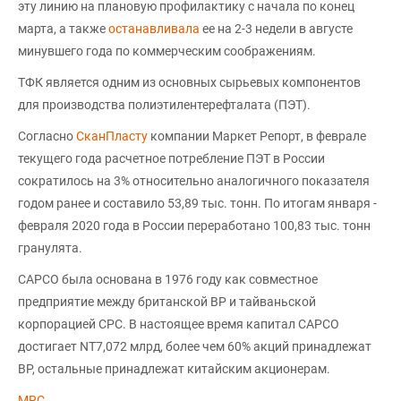
эту линию на плановую профилактику с начала по конец
марта, а также
останавливала
ее на 2-3 недели в августе
минувшего года по коммерческим соображениям.
ТФК является одним из основных сырьевых компонентов
для производства полиэтилентерефталата (ПЭТ).
Согласно
СканПласту
компании Маркет Репорт, в феврале
текущего года расчетное потребление ПЭТ в России
сократилось на 3% относительно аналогичного показателя
годом ранее и составило 53,89 тыс. тонн. По итогам января -
февраля 2020 года в России переработано 100,83 тыс. тонн
гранулята.
CAPCO была основана в 1976 году как совместное
предприятие между британской BP и тайваньской
корпорацией CPC. В настоящее время капитал CAPCO
достигает NT7,072 млрд, более чем 60% акций принадлежат
BP, остальные принадлежат китайским акционерам.
MRC