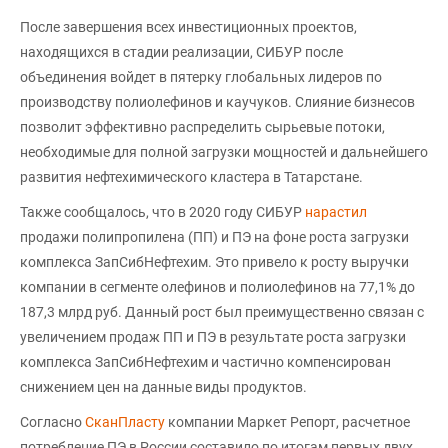
После завершения всех инвестиционных проектов,
находящихся в стадии реализации, СИБУР после
объединения войдет в пятерку глобальных лидеров по
производству полиолефинов и каучуков. Слияние бизнесов
позволит эффективно распределить сырьевые потоки,
необходимые для полной загрузки мощностей и дальнейшего
развития нефтехимического кластера в Татарстане.
Также сообщалось, что в 2020 году СИБУР
нарастил
продажи полипропилена (ПП) и ПЭ на фоне роста загрузки
комплекса ЗапСибНефтехим. Это привело к росту выручки
компании в сегменте олефинов и полиолефинов на 77,1% до
187,3 млрд руб. Данный рост был преимущественно связан с
увеличением продаж ПП и ПЭ в результате роста загрузки
комплекса ЗапСибНефтехим и частично компенсирован
снижением цен на данные виды продуктов.
Согласно
СканПласту
компании Маркет Репорт, расчетное
потребление ПЭ в России составило по итогам первых двух