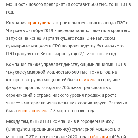
Мощность нового предприятия составит 500 тыс. тонн ПЭТ в
год.
Компания
приступила
к строительству нового завода ПЭТ в
Чжухае в октябре 2019 и первоначально наметила сроки его
запуска на конец марта текущего года. С ее запуском
суммарные мощности CRC по производству бутылочного
ПЭТ-гранулята в Китае вырастут до 2,1 млн тонн в год.
Компания также управляет действующими линиями ПЭТ в
Чжухае суммарной мощностью 600 тыс. тонн в год, на
которых загрузка мощностей была
снижена
в середине
февраля прошлого года до 70% из-за транспортных
ограничений в стране, низкого уровня продаж и роста
запасов материала из-за вспышки коронавируса. Загрузка
была
восстановлена
7-8 марта того же года.
Между тем, линии ПЭТ компании в в городе Чанчжоу
(Changzhou, провинция Цзянсу) суммарной мощностью 1
млн тонн ПЭТ в год в феврале 2020 года
работали
с 40%-ой