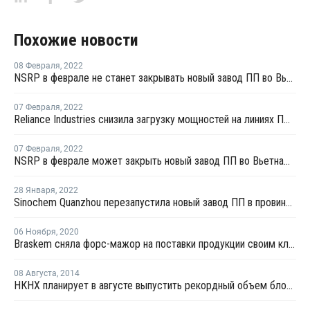
Похожие новости
08 Февраля
,
2022
NSRP в феврале не станет закрывать новый завод ПП во Вьетнаме
07 Февраля
,
2022
Reliance Industries снизила загрузку мощностей на линиях ПП в Джамнагаре на 20-30%
07 Февраля
,
2022
NSRP в феврале может закрыть новый завод ПП во Вьетнаме из-за нехватки сырья
28 Января
,
2022
Sinochem Quanzhou перезапустила новый завод ПП в провинции Фуцзянь после планового ремонта
06 Ноября
,
2020
Braskem сняла форс-мажор на поставки продукции своим клиентам в Мексике и США
08 Августа
,
2014
НКНХ планирует в августе выпустить рекордный объем блок-сополимеров пропилена