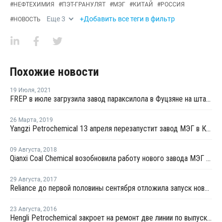
#
НЕФТЕХИМИЯ
#
ПЭТ-ГРАНУЛЯТ
#
МЭГ
#
КИТАЙ
#
РОССИЯ
Еще
3
+Добавить все теги в фильтр
#
НОВОСТЬ
Похожие новости
19 Июля
,
2021
FREP в июле загрузила завод параксилола в Фуцзяне на штатном уровне
26 Марта
,
2019
Yangzi Petrochemical 13 апреля перезапустит завод МЭГ в Китае после планового ремонта
09 Августа
,
2018
Qianxi Coal Chemical возобновила работу нового завода МЭГ в Цяньси после профилактики
29 Августа
,
2017
Reliance до первой половины сентября отложила запуск нового завода МЭГ в Джамнагаре
23 Августа
,
2016
Hengli Petrochemical закроет на ремонт две линии по выпуску ТФК в сентябре-октябре