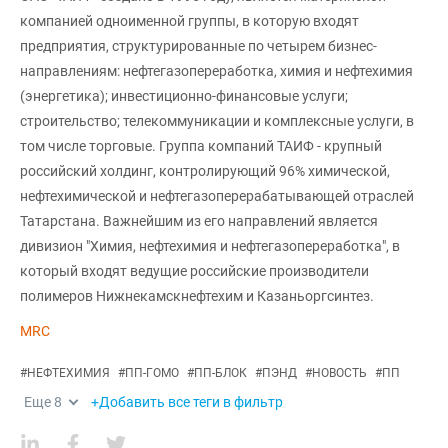
компанией одноименной группы, в которую входят
предприятия, структурированные по четырем бизнес-
направлениям: нефтегазопереработка, химия и нефтехимия
(энергетика); инвестиционно-финансовые услуги;
строительство; телекоммуникации и комплексные услуги, в
том числе торговые. Группа компаний ТАИФ - крупный
российский холдинг, контролирующий 96% химической,
нефтехимической и нефтегазоперерабатывающей отраслей
Татарстана. Важнейшим из его направлений является
дивизион "Химия, нефтехимия и нефтегазопереработка", в
который входят ведущие российские производители
полимеров Нижнекамскнефтехим и Казаньоргсинтез.
MRC
#
НЕФТЕХИМИЯ
#
ПП-ГОМО
#
ПП-БЛОК
#
ПЭНД
#
НОВОСТЬ
#
ПП
Еще
8
+Добавить все теги в фильтр