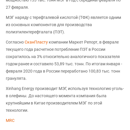
мощностью 133 тыс. тонн МЭГ в год с середины февраля по
27 февраля.
МЭГ наряду с терефталевой кислотой (ТФК) является одним
из основных компонентов для производства
полиэтилентерефталата (ПЭТ).
Согласно
СканПласту
компании Маркет Репорт, в феврале
текущего года расчетное потребление ПЭТ в России
сократилось на 3% относительно аналогичного показателя
годом ранее и составило 53,89 тыс. тонн. По итогам января -
февраля 2020 года в России переработано 100,83 тыс. тонн
гранулята.
Xinhang Energу производит МЭГ, используя технологию уголь-
в олефины. До настоящего момента компания была
крупнейшим в Китае производителем МЭГ по этой
технологии.
MRC