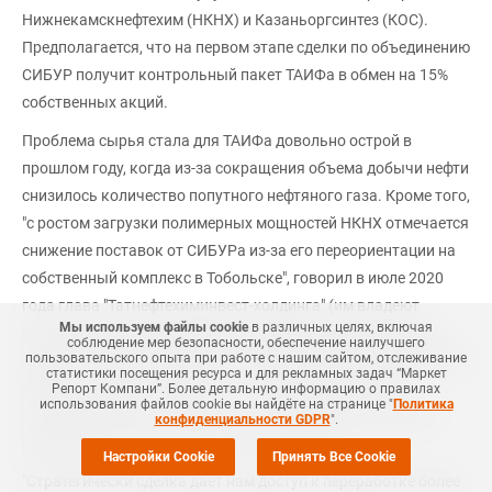
Нижнекамскнефтехим (НКНХ) и Казаньоргсинтез (КОС).
Предполагается, что на первом этапе сделки по объединению
СИБУР получит контрольный пакет ТАИФа в обмен на 15%
собственных акций.
Проблема сырья стала для ТАИФа довольно острой в
прошлом году, когда из-за сокращения объема добычи нефти
снизилось количество попутного нефтяного газа. Кроме того,
"с ростом загрузки полимерных мощностей НКНХ отмечается
снижение поставок от СИБУРа из-за его переориентации на
собственный комплекс в Тобольске", говорил в июле 2020
года глава "Татнефтехиминвест-холдинга" (им владеют
Мы используем файлы cookie
в различных целях, включая
структуры властей Татарстана и ТАИФа) Рафинат Яруллин.
соблюдение мер безопасности, обеспечение наилучшего
пользовательского опыта при работе с нашим сайтом, отслеживание
Один из основных акционеров ТАИФа Альберт Шигабутдинов
статистики посещения ресурса и для рекламных задач “Маркет
заявил 23 апреля: "Главное — с сегодняшнего дня мы
Репорт Компани”. Более детальную информацию о правилах
использования файлов cookie вы найдёте на странице "
Политика
гарантированно обеспечены качественными сырьевыми
конфиденциальности GDPR
".
ресурсами, которых не хватало как воздуха".
Настройки Cookie
Принять Все Cookie
"Стратегически сделка дает нам доступ к переработке более