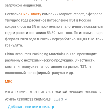
загрузкой мощностей.
Согласно
СканПласту
компании Маркет Репорт, в феврале
текущего года расчетное потребление ПЭТ в России
сократилось на 3% относительно аналогичного показателя
годом ранее и составило 53,89 тыс. тонн. По итогам января -
февраля 2020 года в России переработано 100,83 тыс. тонн
гранулята.
China Resources Packaging Materials Co. Ltd. производит
различную нефтехимическую продукцию. В частности,
компания выпускает и поставляет на рынок ПЭТ, не
волоконный полиэфирный гранулят и др.
MRC
#
НЕФТЕХИМИЯ
#
ПЭТ-ГРАНУЛЯТ
#
КИТАЙ
#
РОССИЯ
#
НОВОСТЬ
Еще
3
#
CHINA RESOURCES CHEMICALS
+Добавить все теги в фильтр