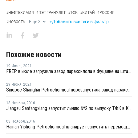
#
НЕФТЕХИМИЯ
#
ПЭТ-ГРАНУЛЯТ
#
ТФК
#
КИТАЙ
#
РОССИЯ
Еще
3
+Добавить все теги в фильтр
#
НОВОСТЬ
Похожие новости
19 Июля
,
2021
FREP в июле загрузила завод параксилола в Фуцзяне на штатном уровне
29 Июня
,
2021
Sinopec Shanghai Petrochemical перезапустила завод параксилола № 1 после планового ремонта
18 Ноября
,
2016
Jiangsu Sanfangxiang запустит линию №2 по выпуску ТФК в Китае на этой неделе
03 Ноября
,
2016
Hainan Yisheng Petrochemical планирует запустить перемещенный завод ПЭТ в марте 2017 года