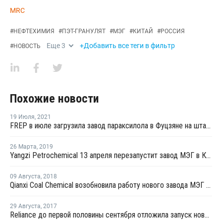
MRC
#
НЕФТЕХИМИЯ
#
ПЭТ-ГРАНУЛЯТ
#
МЭГ
#
КИТАЙ
#
РОССИЯ
Еще
3
+Добавить все теги в фильтр
#
НОВОСТЬ
Похожие новости
19 Июля
,
2021
FREP в июле загрузила завод параксилола в Фуцзяне на штатном уровне
26 Марта
,
2019
Yangzi Petrochemical 13 апреля перезапустит завод МЭГ в Китае после планового ремонта
09 Августа
,
2018
Qianxi Coal Chemical возобновила работу нового завода МЭГ в Цяньси после профилактики
29 Августа
,
2017
Reliance до первой половины сентября отложила запуск нового завода МЭГ в Джамнагаре